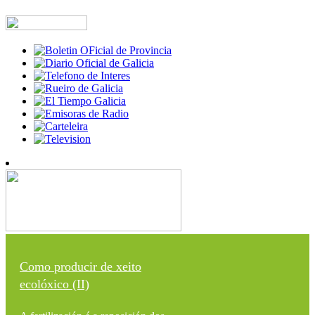
Como producir de xeito
ecolóxico (II)