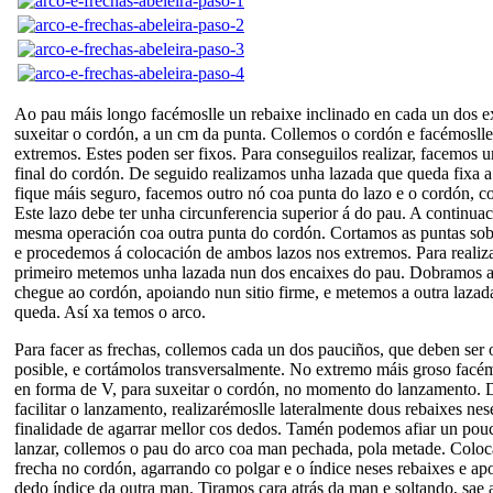
Ao pau máis longo facémoslle un rebaixe inclinado en cada un dos e
suxeitar o cordón, a un cm da punta. Collemos o cordón e facémosll
extremos. Estes poden ser fixos. Para conseguilos realizar, facemos 
final do cordón. De seguido realizamos unha lazada que queda fixa a
fique máis seguro, facemos outro nó coa punta do lazo e o cordón, c
Este lazo debe ter unha circunferencia superior á do pau. A continua
mesma operación coa outra punta do cordón. Cortamos as puntas sob
e procedemos á colocación de ambos lazos nos extremos. Para realiza
primeiro metemos unha lazada nun dos encaixes do pau. Dobramos a 
chegue ao cordón, apoiando nun sitio firme, e metemos a outra lazad
queda. Así xa temos o arco.
Para facer as frechas, collemos cada un dos pauciños, que deben ser 
posible, e cortámolos transversalmente. No extremo máis groso facé
en forma de V, para suxeitar o cordón, no momento do lanzamento.
facilitar o lanzamento, realizarémoslle lateralmente dous rebaixes ne
finalidade de agarrar mellor cos dedos. Tamén podemos afiar un pouc
lanzar, collemos o pau do arco coa man pechada, pola metade. Colo
frecha no cordón, agarrando co polgar e o índice neses rebaixes e a
dedo índice da outra man. Tiramos cara atrás da man e soltando, sae 