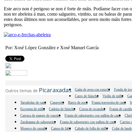
Este arco non é perigoso se non é forte de máis. Podíanse facer con o
non ter abeleira á man, como salgueiro, vimbio, uz ou baleas de par
estes dous últimos non son aconsellables, por seren moito máis fortes 
perigosos.
Por: Xosé López González e Xosé Manuel García
Picaraxadas
Gaita de avea con roncón
Fonda de tro
Outros temas de
Carro de fiúncho
Violín de millo
Gai
Tarrañolas de cana
Canaveira
Barco de zoca
Frauta traveseira de cana
M
Escopeta de millo
Cadeira de fiúncho
Coroa de recandeo
Frauta de castiñ
Carraca de mango de vasoira
Frauta de sabugueiro con palleta de cana
Chiri
Zarabatana de sabugueiro
Frauta de sabugueiro con palleta de cana
Carrizo 
Moneco de castaña
Canoa de faba
Cabalo de folla de millo
Colar de landr