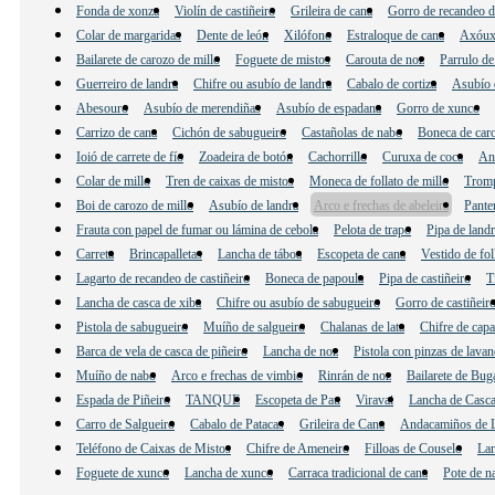
Fonda de xonza
Violín de castiñeiro
Grileira de cana
Gorro de recandeo de
Colar de margaridas
Dente de león
Xilófono
Estraloque de cana
Axóux
Bailarete de carozo de millo
Foguete de mistos
Carouta de noz
Parrulo de
Guerreiro de landra
Chifre ou asubío de landra
Cabalo de cortiza
Asubío d
Abesouro
Asubío de merendiñas
Asubío de espadana
Gorro de xunco
Carrizo de cana
Cichón de sabugueiro
Castañolas de nabo
Boneca de caro
Ioió de carrete de fío
Zoadeira de botón
Cachorrillo
Curuxa de coca
And
Colar de millo
Tren de caixas de mistos
Moneca de follato de millo
Tromp
Boi de carozo de millo
Asubío de landra
Arco e frechas de abeleira
Pante
Frauta con papel de fumar ou lámina de cebola
Pelota de trapo
Pipa de land
Carreta
Brincapalletas
Lancha de táboa
Escopeta de cana
Vestido de fol
Lagarto de recandeo de castiñeiro
Boneca de papoula
Pipa de castiñeiro
T
Lancha de casca de xiba
Chifre ou asubío de sabugueiro
Gorro de castiñeir
Pistola de sabugueiro
Muíño de salgueiro
Chalanas de lata
Chifre de cap
Barca de vela de casca de piñeiro
Lancha de noz
Pistola con pinzas de lavan
Muíño de nabo
Arco e frechas de vimbio
Rinrán de noz
Bailarete de Bug
Espada de Piñeiro
TANQUE
Escopeta de Pau
Viravai
Lancha de Casca
Carro de Salgueiro
Cabalo de Patacas
Grileira de Cana
Andacamiños de L
Teléfono de Caixas de Mistos
Chifre de Ameneiro
Filloas de Couselo
Lan
Foguete de xunco
Lancha de xunco
Carraca tradicional de cana
Pote de n