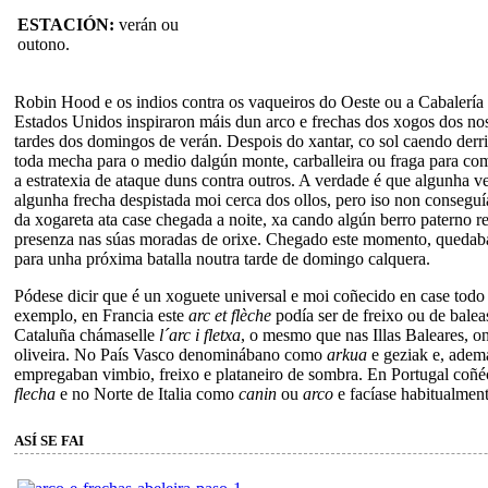
ESTACIÓN:
verán ou
outono.
Robin Hood e os indios contra os vaqueiros do Oeste ou a Cabalería 
Estados Unidos inspiraron máis dun arco e frechas dos xogos dos no
tardes dos domingos de verán. Despois do xantar, co sol caendo derri
toda mecha para o medio dalgún monte, carballeira ou fraga para co
a estratexia de ataque duns contra outros. A verdade é que algunha v
algunha frecha despistada moi cerca dos ollos, pero iso non conseguí
da xogareta ata case chegada a noite, xa cando algún berro paterno r
presenza nas súas moradas de orixe. Chegado este momento, queda
para unha próxima batalla noutra tarde de domingo calquera.
Pódese dicir que é un xoguete universal e moi coñecido en case todo
exemplo, en Francia este
arc et flèche
podía ser de freixo ou de balea
Cataluña chámaselle
l´arc i fletxa
, o mesmo que nas Illas Baleares, on
oliveira. No País Vasco denominábano como
arkua
e geziak e, adema
empregaban vimbio, freixo e plataneiro de sombra. En Portugal co
flecha
e no Norte de Italia como
canin
ou
arco
e facíase habitualment
ASÍ SE FAI