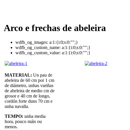
Arco e frechas de abeleira
wdfb_og_images:
a:1:{i:0;s:0:"";}
wdfb_og_custom_name:
a:1:{i:0;s:0:"";}
wdfb_og_custom_value:
a:1:{i:0;s:0:"";}
MATERIAL:
Un pau de
abeleira de 60 cm por 1 cm
de diámetro, unhas variñas
de abeleira de medio cm de
grosor e 40 cm de longo,
cordón forte duns 70 cm e
unha navalla.
TEMPO:
unha media
hora, pouco máis ou
menos.