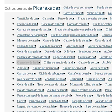
Picaraxadas
Gaita de avea con roncón
Fonda de tro
Outros temas de
Carro de fiúncho
Violín de millo
Gai
Tarrañolas de cana
Canaveira
Barco de zoca
Frauta traveseira de cana
M
Escopeta de millo
Cadeira de fiúncho
Coroa de recandeo
Frauta de castiñ
Carraca de mango de vasoira
Frauta de sabugueiro con palleta de cana
Chiri
Zarabatana de sabugueiro
Frauta de sabugueiro con palleta de cana
Carrizo 
Moneco de castaña
Canoa de faba
Cabalo de folla de millo
Colar de landr
Fonda de xonza
Violín de castiñeiro
Grileira de cana
Gorro de recandeo de
Colar de margaridas
Dente de león
Xilófono
Estraloque de cana
Axóux
Bailarete de carozo de millo
Foguete de mistos
Carouta de noz
Parrulo de
Guerreiro de landra
Chifre ou asubío de landra
Cabalo de cortiza
Asubío d
Abesouro
Asubío de merendiñas
Asubío de espadana
Gorro de xunco
Carrizo de cana
Cichón de sabugueiro
Castañolas de nabo
Boneca de caro
Ioió de carrete de fío
Zoadeira de botón
Cachorrillo
Curuxa de coca
And
Colar de millo
Tren de caixas de mistos
Moneca de follato de millo
Tromp
Boi de carozo de millo
Asubío de landra
Arco e frechas de abeleira
Pante
Frauta con papel de fumar ou lámina de cebola
Pelota de trapo
Pipa de land
Carreta
Brincapalletas
Lancha de táboa
Escopeta de cana
Vestido de fol
Lagarto de recandeo de castiñeiro
Boneca de papoula
Pipa de castiñeiro
T
Lancha de casca de xiba
Chifre ou asubío de sabugueiro
Gorro de castiñeir