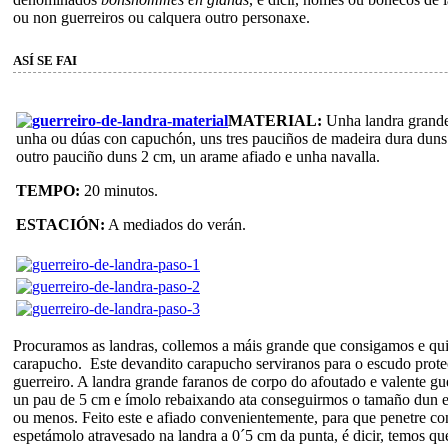
ou non guerreiros ou calquera outro personaxe.
ASÍ SE FAI
MATERIAL:
Unha landra grande
unha ou dúas con capuchón, uns tres pauciños de madeira dura duns
outro pauciño duns 2 cm, un arame afiado e unha navalla.
TEMPO:
20 minutos.
ESTACIÓN:
A mediados do verán.
Procuramos as landras, collemos a máis grande que consigamos e qui
carapucho. Este devandito carapucho serviranos para o escudo prote
guerreiro. A landra grande faranos de corpo do afoutado e valente gu
un pau de 5 cm e ímolo rebaixando ata conseguirmos o tamaño dun e
ou menos. Feito este e afiado convenientemente, para que penetre con
espetámolo atravesado na landra a 0´5 cm da punta, é dicir, temos qu