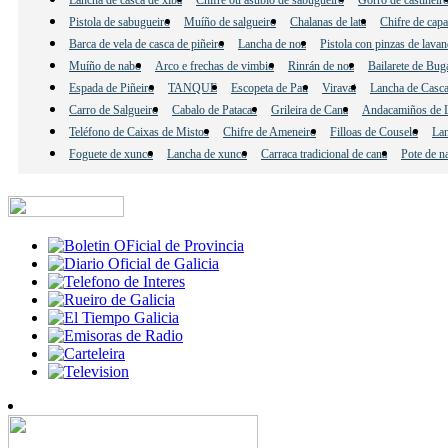
Pistola de sabugueiro
Muíño de salgueiro
Chalanas de lata
Chifre de cap
Barca de vela de casca de piñeiro
Lancha de noz
Pistola con pinzas de lavan
Muíño de nabo
Arco e frechas de vimbio
Rinrán de noz
Bailarete de Bug
Espada de Piñeiro
TANQUE
Escopeta de Pau
Viravai
Lancha de Casca
Carro de Salgueiro
Cabalo de Patacas
Grileira de Cana
Andacamiños de L
Teléfono de Caixas de Mistos
Chifre de Ameneiro
Filloas de Couselo
Lan
Foguete de xunco
Lancha de xunco
Carraca tradicional de cana
Pote de n