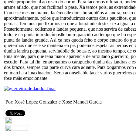
quede proporcional ao resto do corpo. Para facermos o furado, pod
arame afiado, que nos facilitará o pase. Xa temos pois, as extremidade
Con este mesmo arame, facémoslle dous buraquiños á landra, xusto n
aproximadamente, polos que introducimos outros dous pauciños, que
pernas. Teremos que fixarnos en que a lonxitude destes sexa igual a d
Posteriormente, collemos a landra pequena, que nos servirá de cabez
todo, e na punta introducímoslle outro pauciño ao tempo que llo esp
punta da landra grande. Así xa nos queda feito o corpo enteiro do gu
querermos que este se manteña en pé, podemos espetar as pernas en
dunha landra pequena, servíndolle de botas e, ao mesmo tempo, de eq
Finalmente, para que teña maior aparencia de arroutado guerreiro, p
escudo. Para tal fin, empregamos o carapucho dunha das landras e e
dos brazos, sempre coa parte curva cara adiante. Para xogarmos con 
en marcha a imaxinación. Sería aconsellable facer varios guerreiros p
fose máis emocionante.
Por: Xosé López González e Xosé Manuel García