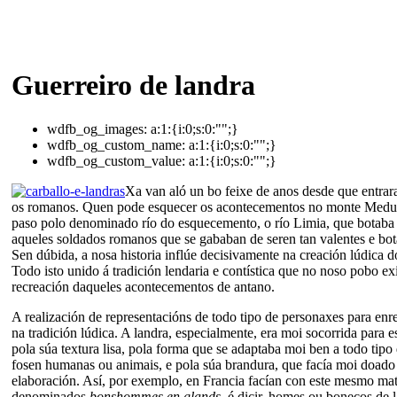
Guerreiro de landra
wdfb_og_images:
a:1:{i:0;s:0:"";}
wdfb_og_custom_name:
a:1:{i:0;s:0:"";}
wdfb_og_custom_value:
a:1:{i:0;s:0:"";}
Xa van aló un bo feixe de anos desde que entrar
os romanos. Quen pode esquecer os acontecementos no monte Medu
paso polo denominado río do esquecemento, o río Limia, que botaba 
aqueles soldados romanos que se gababan de seren tan valentes e bot
Sen dúbida, a nosa historia inflúe decisivamente na creación lúdica 
Todo isto unido á tradición lendaria e contística que no noso pobo exi
recreación daqueles acontecementos de antano.
A realización de representacións de todo tipo de personaxes para en
na tradición lúdica. A landra, especialmente, era moi socorrida para es
pola súa textura lisa, pola forma que se adaptaba moi ben a todo tipo
fosen humanas ou animais, e pola súa brandura, que facía moi doado 
elaboración. Así, por exemplo, en Francia facían con este mesmo mat
denominados
bonshommes en glands
, é dicir, homes ou bonecos de 