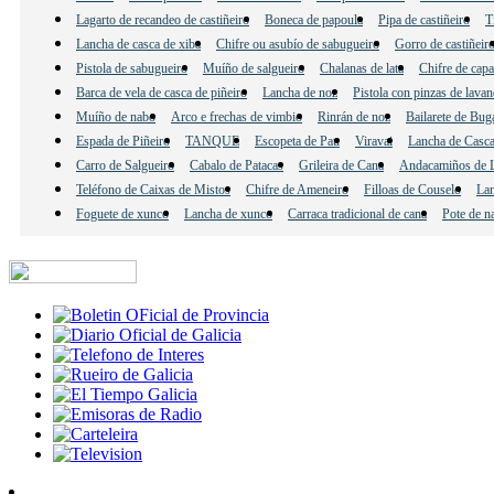
Lagarto de recandeo de castiñeiro
Boneca de papoula
Pipa de castiñeiro
T
Lancha de casca de xiba
Chifre ou asubío de sabugueiro
Gorro de castiñeir
Pistola de sabugueiro
Muíño de salgueiro
Chalanas de lata
Chifre de cap
Barca de vela de casca de piñeiro
Lancha de noz
Pistola con pinzas de lavan
Muíño de nabo
Arco e frechas de vimbio
Rinrán de noz
Bailarete de Bug
Espada de Piñeiro
TANQUE
Escopeta de Pau
Viravai
Lancha de Casca
Carro de Salgueiro
Cabalo de Patacas
Grileira de Cana
Andacamiños de L
Teléfono de Caixas de Mistos
Chifre de Ameneiro
Filloas de Couselo
Lan
Foguete de xunco
Lancha de xunco
Carraca tradicional de cana
Pote de n