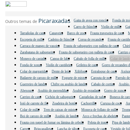
Picaraxadas
Gaita de avea con roncón
Fonda de tro
Outros temas de
Carro de fiúncho
Violín de millo
Gai
Tarrañolas de cana
Canaveira
Barco de zoca
Frauta traveseira de cana
M
Escopeta de millo
Cadeira de fiúncho
Coroa de recandeo
Frauta de castiñ
Carraca de mango de vasoira
Frauta de sabugueiro con palleta de cana
Chiri
Zarabatana de sabugueiro
Frauta de sabugueiro con palleta de cana
Carrizo 
Moneco de castaña
Canoa de faba
Cabalo de folla de millo
Colar de landr
Fonda de xonza
Violín de castiñeiro
Grileira de cana
Gorro de recandeo de
Colar de margaridas
Dente de león
Xilófono
Estraloque de cana
Axóux
Bailarete de carozo de millo
Foguete de mistos
Carouta de noz
Parrulo de
Guerreiro de landra
Chifre ou asubío de landra
Cabalo de cortiza
Asubío d
Abesouro
Asubío de merendiñas
Asubío de espadana
Gorro de xunco
Carrizo de cana
Cichón de sabugueiro
Castañolas de nabo
Boneca de caro
Ioió de carrete de fío
Zoadeira de botón
Cachorrillo
Curuxa de coca
And
Colar de millo
Tren de caixas de mistos
Moneca de follato de millo
Tromp
Boi de carozo de millo
Asubío de landra
Arco e frechas de abeleira
Pante
Frauta con papel de fumar ou lámina de cebola
Pelota de trapo
Pipa de land
Carreta
Brincapalletas
Lancha de táboa
Escopeta de cana
Vestido de fol