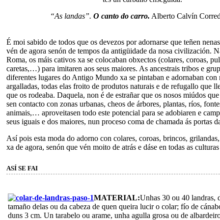
“As landas”.
O canto do carro.
Alberto Calvín Corred
É moi sabido de todos que os devezos por adornarse que teñen nenas
vén de agora senón de tempos da antigüidade da nosa civilización. N
Roma, os máis cativos xa se colocaban obxectos (colares, coroas, pul
caretas,…) para imitaren aos seus maiores. As ancestrais tribos e gr
diferentes lugares do Antigo Mundo xa se pintaban e adornaban con 
argalladas, todas elas froito de produtos naturais e de refugallo que ll
que os rodeaba. Daquela, non é de estrañar que os nosos miúdos que 
sen contacto con zonas urbanas, cheos de árbores, plantas, ríos, fontes
animais,… aproveitasen todo este potencial para se adobiaren e camp
seus iguais e dos maiores, nun proceso coma de chamada ás portas da
Así pois esta moda do adorno con colares, coroas, brincos, grilandas
xa de agora, senón que vén moito de atrás e dáse en todas as culturas 
ASÍ SE FAI
MATERIAL:
Unhas 30 ou 40 landras,
tamaño delas ou da cabeza de quen queira lucir o colar; fío de cána
duns 3 cm. Un tarabelo ou arame, unha agulla grosa ou de albardeir