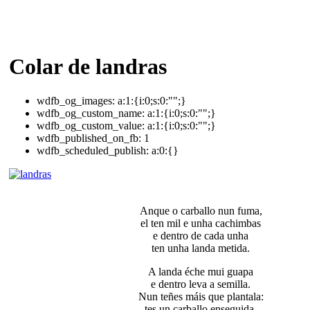
Colar de landras
wdfb_og_images:
a:1:{i:0;s:0:"";}
wdfb_og_custom_name:
a:1:{i:0;s:0:"";}
wdfb_og_custom_value:
a:1:{i:0;s:0:"";}
wdfb_published_on_fb:
1
wdfb_scheduled_publish:
a:0:{}
Anque o carballo nun fuma,
el ten mil e unha cachimbas
e dentro de cada unha
ten unha landa metida.
A landa éche mui guapa
e dentro leva a semilla.
Nun teñes máis que plantala:
tes un carballo enseguida.