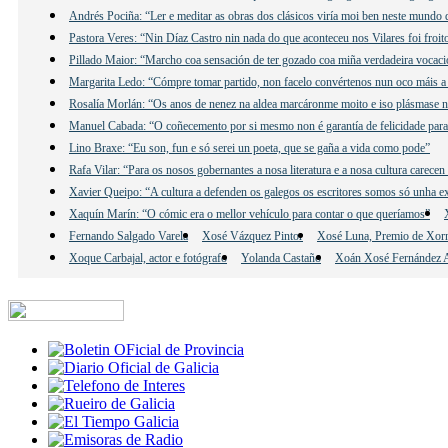
Andrés Pociña: “Ler e meditar as obras dos clásicos viría moi ben neste mundo 
Pastora Veres: “Nin Díaz Castro nin nada do que aconteceu nos Vilares foi froit
Pillado Maior: “Marcho coa sensación de ter gozado coa miña verdadeira vocació
Margarita Ledo: “Cómpre tomar partido, non facelo convértenos nun oco máis a 
Rosalía Morlán: “Os anos de nenez na aldea marcáronme moito e iso plásmase n
Manuel Cabada: “O coñecemento por si mesmo non é garantía de felicidade para
Lino Braxe: “Eu son, fun e só serei un poeta, que se gaña a vida como pode”
Rafa Vilar: “Para os nosos gobernantes a nosa literatura e a nosa cultura carecen
Xavier Queipo: “A cultura a defenden os galegos os escritores somos só unha e
Xaquín Marín: “O cómic era o mellor vehículo para contar o que queríamos”
Fernando Salgado Varela
Xosé Vázquez Pintor
Xosé Luna, Premio de Xor
Xoque Carbajal, actor e fotógrafo
Yolanda Castaño
Xoán Xosé Fernández A