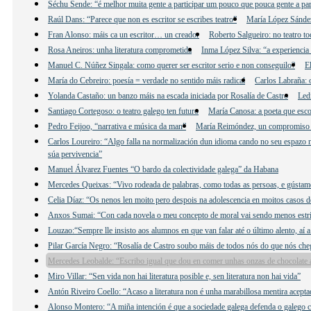
Séchu Sende: “é melhor muita gente a participar um pouco que pouca gente a par
Raúl Dans: “Parece que non es escritor se escribes teatro”
María López Sández:
Fran Alonso: máis ca un escritor… un creador
Roberto Salgueiro: no teatro to
Rosa Aneiros: unha literatura comprometida
Inma López Silva: “a experiencia 
Manuel C. Núñez Singala: como querer ser escritor serio e non conseguilo?
E
María do Cebreiro: poesía = verdade no sentido máis radical
Carlos Labraña: o
Yolanda Castaño: un banzo máis na escada iniciada por Rosalía de Castro
Led
Santiago Cortegoso: o teatro galego ten futuro
María Canosa: a poeta que esco
Pedro Feijoo, “narrativa e música da man”
María Reimóndez, un compromiso
Carlos Loureiro: “Algo falla na normalización dun idioma cando no seu espazo n
súa pervivencia”
Manuel Álvarez Fuentes “O bardo da colectividade galega” da Habana
Mercedes Queixas: “Vivo rodeada de palabras, como todas as persoas, e gústame e
Celia Díaz: “Os nenos len moito pero despois na adolescencia en moitos casos d
Anxos Sumai: “Con cada novela o meu concepto de moral vai sendo menos estri
Louzao:“Sempre lle insisto aos alumnos en que van falar até o último alento, aí 
Pilar García Negro: “Rosalía de Castro soubo máis de todos nós do que nós che
Mercedes Leobalde: “Escribo igual que dou en comer unhas onzas de chocolate 
Miro Villar: “Sen vida non hai literatura posible e, sen literatura non hai vida”
Antón Riveiro Coello: “Acaso a literatura non é unha marabillosa mentira acepta
Alonso Montero: “A miña intención é que a sociedade galega defenda o galego c