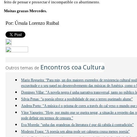
feito de pensar e proxectar é incompatible co aburrimento.
Moitas grazas Mercedes.
Por: Úrsula Lorenzo Ruibal
Encontros coa Cultura
Outros temas de
Mario Regueira: “Para min, un dos maiores exemplos de resistencia cultural poder
escravitude e o seu papel no desenvolvemento das músicas de América, como o b
Domingo Villar: “A novela negra é unha narrativa transversal, tanto no público 
Silvia Penas: “a poesía ofrece a posibilidade de que o terreo queimado alume”
Andrea Porto: “A música é o prisma de cores a través do cal vexo o mundo que
Vítor Vaqueiro: “Hoje, por muito que se queira negar, a situação a respeito das 
pode definir em termos de censura.”
Eva Moreda: “unha das grandezas da literatura é que dá cabida á contradición”
Modesto Fraga: “A poesía sen alma pode ser calquera cousa menos poesía”