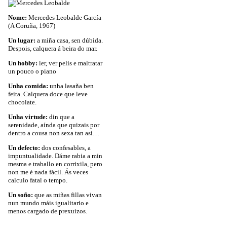
Nome:
Mercedes Leobalde García
(A Coruña, 1967)
Un lugar:
a miña casa, sen dúbida.
Despois, calquera á beira do mar.
Un hobby:
ler, ver pelis e maltratar
un pouco o piano
Unha comida:
unha lasaña ben
feita. Calquera doce que leve
chocolate.
Unha virtude:
din que a
serenidade, aínda que quizais por
dentro a cousa non sexa tan así…
Un defecto:
dos confesables, a
impuntualidade. Dáme rabia a min
mesma e traballo en corrixila, pero
non me é nada fácil. Ás veces
calculo fatal o tempo.
Un soño:
que as miñas fillas vivan
nun mundo máis igualitario e
menos cargado de prexuízos.