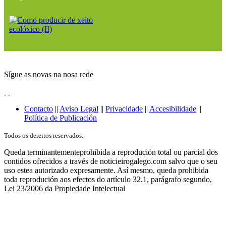
Sígue as novas na nosa rede
Contacto
||
Aviso Legal
||
Privacidade
||
Accesibilidade
||
Política de Publicación
Todos os dereitos reservados.
Queda terminantementeprohibida a reprodución total ou parcial dos
contidos ofrecidos a través de noticieirogalego.com salvo que o seu
uso estea autorizado expresamente. Así mesmo, queda prohibida
toda reprodución aos efectos do artículo 32.1, parágrafo segundo,
Lei 23/2006 da Propiedade Intelectual