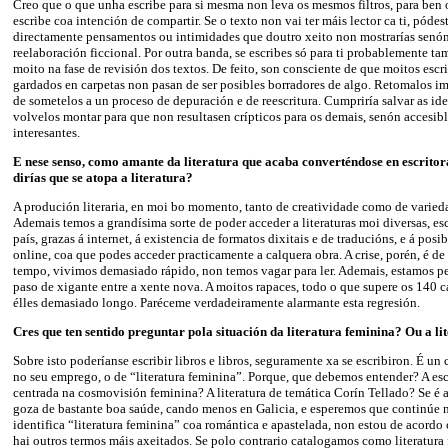
Creo que o que unha escribe para si mesma non leva os mesmos filtros, para ben 
escribe coa intención de compartir. Se o texto non vai ter máis lector ca ti, pódes
directamente pensamentos ou intimidades que doutro xeito non mostrarías sen
reelaboración ficcional. Por outra banda, se escribes só para ti probablemente t
moito na fase de revisión dos textos. De feito, son consciente de que moitos escri
gardados en carpetas non pasan de ser posibles borradores de algo. Retomalos im
de sometelos a un proceso de depuración e de reescritura. Cumpriría salvar as id
volvelos montar para que non resultasen crípticos para os demais, senón accesi
interesantes.
E nese senso, como amante da literatura que acaba converténdose en escritora
dirías que se atopa a literatura?
A produción literaria, en moi bo momento, tanto de creatividade como de varieda
Ademais temos a grandísima sorte de poder acceder a literaturas moi diversas, esc
país, grazas á internet, á existencia de formatos dixitais e de traducións, e á pos
online, coa que podes acceder practicamente a calquera obra. A crise, porén, é de
tempo, vivimos demasiado rápido, non temos vagar para ler. Ademais, estamos pe
paso de xigante entre a xente nova. A moitos rapaces, todo o que supere os 140 c
élles demasiado longo. Paréceme verdadeiramente alarmante esta regresión.
Cres que ten sentido preguntar pola situación da literatura feminina? Ou a li
Sobre isto poderíanse escribir libros e libros, seguramente xa se escribiron. É u
no seu emprego, o de “literatura feminina”. Porque, que debemos entender? A esc
centrada na cosmovisión feminina? A literatura de temática Corín Tellado? Se é a 
goza de bastante boa saúde, cando menos en Galicia, e esperemos que continúe ne
identifica “literatura feminina” coa romántica e apastelada, non estou de acord
hai outros termos máis axeitados. Se polo contrario catalogamos como literatura