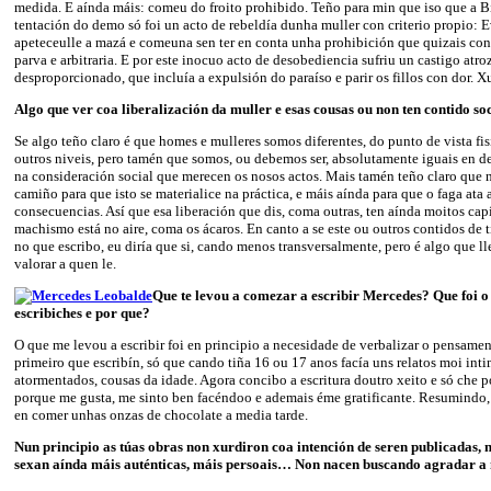
medida. E aínda máis: comeu do froito prohibido. Teño para min que iso que a B
tentación do demo só foi un acto de rebeldía dunha muller con criterio propio: E
apeteceulle a mazá e comeuna sen ter en conta unha prohibición que quizais con
parva e arbitraria. E por este inocuo acto de desobediencia sufriu un castigo atro
desproporcionado, que incluía a expulsión do paraíso e parir os fillos con dor. X
Algo que ver coa liberalización da muller e esas cousas ou non ten contido so
Se algo teño claro é que homes e mulleres somos diferentes, do punto de vista f
outros niveis, pero tamén que somos, ou debemos ser, absolutamente iguais en de
na consideración social que merecen os nosos actos. Mais tamén teño claro que
camiño para que isto se materialice na práctica, e máis aínda para que o faga ata 
consecuencias. Así que esa liberación que dis, coma outras, ten aínda moitos cap
machismo está no aire, coma os ácaros. En canto a se este ou outros contidos de ti
no que escribo, eu diría que si, cando menos transversalmente, pero é algo que l
valorar a quen le.
Que te levou a comezar a escribir Mercedes? Que foi o
escribiches e por que?
O que me levou a escribir foi en principio a necesidade de verbalizar o pensame
primeiro que escribín, só que cando tiña 16 ou 17 anos facía uns relatos moi inti
atormentados, cousas da idade. Agora concibo a escritura doutro xeito e só che p
porque me gusta, me sinto ben facéndoo e ademais éme gratificante. Resumindo,
en comer unhas onzas de chocolate a media tarde.
Nun principio as túas obras non xurdiron coa intención de seren publicadas, no
sexan aínda máis auténticas, máis persoais… Non nacen buscando agradar a