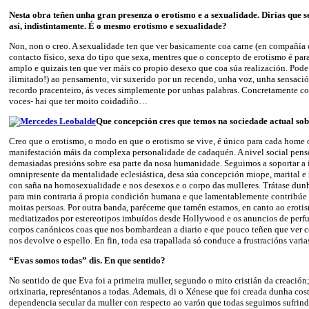
Nesta obra teñen unha gran presenza o erotismo e a sexualidade. Dirías que
así, indistintamente. É o mesmo erotismo e sexualidade?
Non, non o creo. A sexualidade ten que ver basicamente coa carne (en compañía 
contacto físico, sexa do tipo que sexa, mentres que o concepto de erotismo é pa
amplo e quizais ten que ver máis co propio desexo que coa súa realización. Pode
ilimitado!) ao pensamento, vir suxerido por un recendo, unha voz, unha sensació
recordo pracenteiro, ás veces simplemente por unhas palabras. Concretamente coa
voces- hai que ter moito coidadiño…
Que concepción cres que temos na sociedade actual so
Creo que o erotismo, o modo en que o erotismo se vive, é único para cada home 
manifestación máis da complexa personalidade de cadaquén. A nivel social pens
demasiadas presións sobre esa parte da nosa humanidade. Seguimos a soportar a 
omnipresente da mentalidade eclesiástica, desa súa concepción miope, marital e 
con saña na homosexualidade e nos desexos e o corpo das mulleres. Trátase dunha
para min contraria á propia condición humana e que lamentablemente contribúe 
moitas persoas. Por outra banda, paréceme que tamén estamos, en canto ao erot
mediatizados por estereotipos imbuídos desde Hollywood e os anuncios de perf
corpos canónicos coas que nos bombardean a diario e que pouco teñen que ver c
nos devolve o espello. En fin, toda esa trapallada só conduce a frustracións vari
“Evas somos todas” dis. En que sentido?
No sentido de que Eva foi a primeira muller, segundo o mito cristián da creación
orixinaria, represéntanos a todas. Ademais, di o Xénese que foi creada dunha cost
dependencia secular da muller con respecto ao varón que todas seguimos sufrin