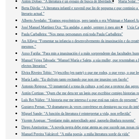
Antón Dobao: “A literatura é un espazo de busca de liberdade.”
María Solar: “
Berta Dávila: “A literatura infantil e xuvenil que lin de pequena e que continúo
literario actual.”
Alberto Avedaño: “Eramos egocéntricos, pero tamén o era Whitman e Manoel 
José Manuel Martínez Oca: “Eu andaba, e andei, sempre ó meu aire.”
Uxía Ca
Paula Carballeira: “Nos meus personaxes está toda Paula Carballeira”
An Alfaya: “Fomentar na infancia o desenvolvemento da imaxinación e da creativ
mesmos.”
Anxo Fariña: “Para min a imaxinación é a máis sorprendente das facultades hu
Manuel Veiga Taboada: “Manuel María e Saleta, a súa muller, que rexentaban a lib
efectos literarios”
Elvira Riveiro Tobío: “(r)escribo (en parte) o que me rodea, o que vexo, o que 
María Lado: “Eu disfruto tanto recitando que non me imaxino sen facelo”
Antonio Reigosa: “O inmaterial é a tona da cultura, a pel que a protexe das agre
Antón Cortizas: “Quen che me dera ter un lapis que escribise comigo historias re
Luís Rei Núñez: “A historia que me interesa é a que está nas raíces do presente”
Gustavo Pernas: “O dramaturgo ás veces convértese en demiurgo na voz do inté
Miguel Sande: “A función da literatura é reinterpretar a vida, non reflectila”
Vicente Araguas: “Sentíame máis autoexiliado aquí, naquela ditadura noxenta”
Diego Ameixeiras: “A novela negra debe estar atenta ao que sucede nas nosas rú
Manuel Pereira Valcárcel: “A miña poesía, a miña literatura xorde da vida”