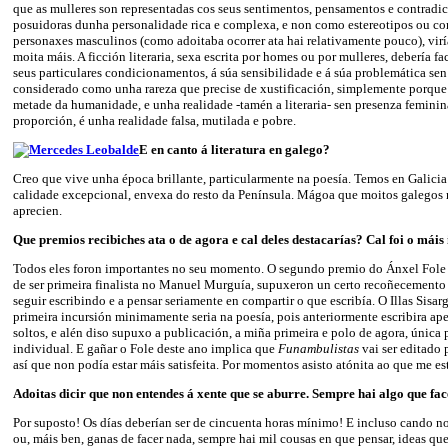
que as mulleres son representadas cos seus sentimentos, pensamentos e contradi
posuidoras dunha personalidade rica e complexa, e non como estereotipos ou co
personaxes masculinos (como adoitaba ocorrer ata hai relativamente pouco), vir
moita máis. A ficción literaria, sexa escrita por homes ou por mulleres, debería fac
seus particulares condicionamentos, á súa sensibilidade e á súa problemática sen
considerado como unha rareza que precise de xustificación, simplemente porque
metade da humanidade, e unha realidade -tamén a literaria- sen presenza femini
proporción, é unha realidade falsa, mutilada e pobre.
E en canto á literatura en galego?
Creo que vive unha época brillante, particularmente na poesía. Temos en Galici
calidade excepcional, envexa do resto da Península. Mágoa que moitos galegos 
aprecien.
Que premios recibiches ata o de agora e cal deles destacarías? Cal foi o máis
Todos eles foron importantes no seu momento. O segundo premio do Ánxel Fole d
de ser primeira finalista no Manuel Murguía, supuxeron un certo recoñecement
seguir escribindo e a pensar seriamente en compartir o que escribía. O Illas Sisar
primeira incursión minimamente seria na poesía, pois anteriormente escribira a
soltos, e alén diso supuxo a publicación, a miña primeira e polo de agora, única
individual. E gañar o Fole deste ano implica que
Funambulistas
vai ser editado 
así que non podía estar máis satisfeita. Por momentos asisto atónita ao que me 
Adoitas dicir que non entendes á xente que se aburre. Sempre hai algo que fa
Por suposto! Os días deberían ser de cincuenta horas mínimo! E incluso cando no
ou, máis ben, ganas de facer nada, sempre hai mil cousas en que pensar, ideas que