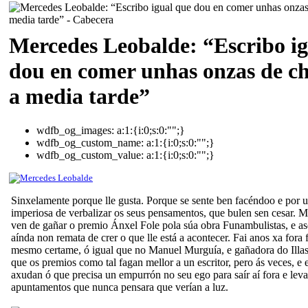
Mercedes Leobalde: “Escribo ig
dou en comer unhas onzas de ch
a media tarde”
wdfb_og_images:
a:1:{i:0;s:0:"";}
wdfb_og_custom_name:
a:1:{i:0;s:0:"";}
wdfb_og_custom_value:
a:1:{i:0;s:0:"";}
Sinxelamente porque lle gusta. Porque se sente ben facéndoo e por 
imperiosa de verbalizar os seus pensamentos, que bulen sen cesar. 
ven de gañar o premio Ánxel Fole pola súa obra Funambulistas, e as
aínda non remata de crer o que lle está a acontecer. Fai anos xa fora f
mesmo certame, ó igual que no Manuel Murguía, e gañadora do Illas
que os premios como tal fagan mellor a un escritor, pero ás veces, e 
axudan ó que precisa un empurrón no seu ego para saír aí fora e levar
apuntamentos que nunca pensara que verían a luz.