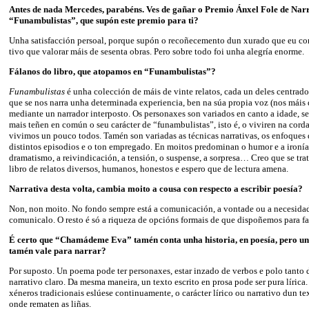
Antes de nada Mercedes, parabéns. Ves de gañar o Premio Ánxel Fole de Nar
“Funambulistas”, que supón este premio para ti?
Unha satisfacción persoal, porque supón o recoñecemento dun xurado que eu con
tivo que valorar máis de sesenta obras. Pero sobre todo foi unha alegría enorme.
Fálanos do libro, que atopamos en “Funambulistas”?
Funambulistas
é unha colección de máis de vinte relatos, cada un deles centrad
que se nos narra unha determinada experiencia, ben na súa propia voz (nos máis 
mediante un narrador interposto. Os personaxes son variados en canto a idade, se
mais teñen en común o seu carácter de “funambulistas”, isto é, o viviren na cord
vivimos un pouco todos. Tamén son variadas as técnicas narrativas, os enfoques 
distintos episodios e o ton empregado. En moitos predominan o humor e a ironía
dramatismo, a reivindicación, a tensión, o suspense, a sorpresa… Creo que se tr
libro de relatos diversos, humanos, honestos e espero que de lectura amena.
Narrativa desta volta, cambia moito a cousa con respecto a escribir poesía?
Non, non moito. No fondo sempre está a comunicación, a vontade ou a necesidad
comunicalo. O resto é só a riqueza de opcións formais de que dispoñemos para fa
É certo que “Chamádeme Eva” tamén conta unha historia, en poesía, pero unh
tamén vale para narrar?
Por suposto. Un poema pode ter personaxes, estar inzado de verbos e polo tanto d
narrativo claro. Da mesma maneira, un texto escrito en prosa pode ser pura lírica. 
xéneros tradicionais eslúese continuamente, o carácter lírico ou narrativo dun t
onde rematen as liñas.