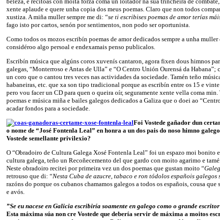
beleza, e recítoas con moita forza coma un loitador na súa trincheira de combate, 
xente aplaude e quere unha copia dos meus poemas. Claro que non todos compar
xustiza. A miña muller sempre me di: “
se ti escribises poemas de amor terías mái
fago isto por cartos, senón por sentimentos, non podo ser oportunista.
Como todos os mozos escribín poemas de amor dedicados sempre a unha muller d
considéroo algo persoal e endexamais penso publicalos.
Escribín música que algúns coros xuvenís cantaron, agora fixen dous himnos pa
galegas, “Monterroso e Antas de Ulla” e “O Centro Unión Ourensá da Habana”; 
un coro que o cantou tres veces nas actividades da sociedade. Tamén teño músic
habaneiras, etc. que xa son tipo tradicional porque as escribín entre os 15 e vinte
pero vou facer un CD para quen o queira oír, seguramente xente vella coma min.
poemas e música miña e bailes galegos dedicados a Galiza que o doei ao “Centr
acadar fondos para a sociedade.
Foi Vostede gañador dun certa
o nome de “José Fontenla Leal” en honra a un dos pais do noso himno galeg
Vostede semellante privilexio?
O “Obradoiro de Cultura Galega Xosé Fontenla Leal” foi un espazo moi bonito e
cultura galega, teño un Recoñecemento del que gardo con moito agarimo e tamé
Neste obradoiro recitei por primeira vez un dos poemas que gustan moito “
Galeg
retrouso que di: “
Nesta Cuba de azucre, tabaco e ron tódolos españois galegos 
razóns do porque os cubanos chamamos galegos a todos os españois, cousa que 
e avós.
”Se eu nacese en Galicia escribiría soamente en galego como o grande escritor
Esta máxima súa non cre Vostede que debería servir de máxima a moitos escr