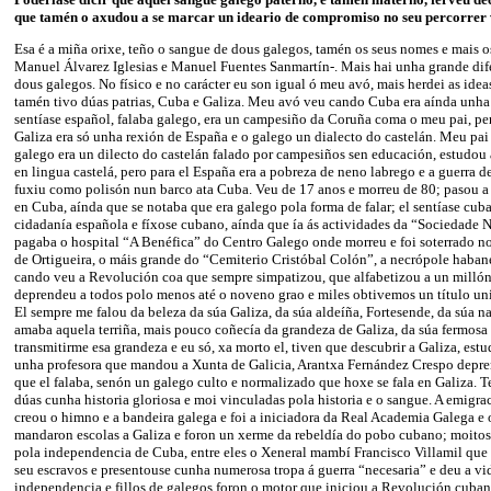
que tamén o axudou a se marcar un ideario de compromiso no seu percorrer 
Esa é a miña orixe, teño o sangue de dous galegos, tamén os seus nomes e mais o
Manuel Álvarez Iglesias e Manuel Fuentes Sanmartín-. Mais hai unha grande dife
dous galegos. No físico e no carácter eu son igual ó meu avó, mais herdei as ide
tamén tivo dúas patrias, Cuba e Galiza. Meu avó veu cando Cuba era aínda unha
sentíase español, falaba galego, era un campesiño da Coruña coma o meu pai, pe
Galiza era só unha rexión de España e o galego un dialecto do castelán. Meu pa
galego era un dilecto do castelán falado por campesiños sen educación, estudou a
en lingua castelá, pero para el España era a pobreza de neno labrego e a guerra 
fuxiu como polisón nun barco ata Cuba. Veu de 17 anos e morreu de 80; pasou a 
en Cuba, aínda que se notaba que era galego pola forma de falar; el sentíase cub
cidadanía española e fíxose cubano, aínda que ía ás actividades da “Sociedade N
pagaba o hospital “A Benéfica” do Centro Galego onde morreu e foi soterrado n
de Ortigueira, o máis grande do “Cemiterio Cristóbal Colón”, a necrópole haban
cando veu a Revolución coa que sempre simpatizou, que alfabetizou a un milló
deprendeu a todos polo menos até o noveno grao e miles obtivemos un título un
El sempre me falou da beleza da súa Galiza, da súa aldeíña, Fortesende, da súa nai
amaba aquela terriña, mais pouco coñecía da grandeza de Galiza, da súa fermosa 
transmitirme esa grandeza e eu só, xa morto el, tiven que descubrir a Galiza, estud
unha profesora que mandou a Xunta de Galicia, Arantxa Fernández Crespo depre
que el falaba, senón un galego culto e normalizado que hoxe se fala en Galiza. Te
dúas cunha historia gloriosa e moi vinculadas pola historia e o sangue. A emigr
creou o himno e a bandeira galega e foi a iniciadora da Real Academia Galega e
mandaron escolas a Galiza e foron un xerme da rebeldía do pobo cubano; moito
pola independencia de Cuba, entre eles o Xeneral mambí Francisco Villamil que 
seu escravos e presentouse cunha numerosa tropa á guerra “necesaria” e deu a vi
independencia e fillos de galegos foron o motor que iniciou a Revolución cuban