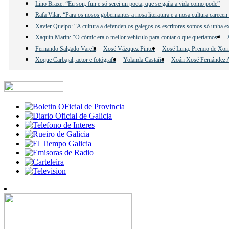
Lino Braxe: “Eu son, fun e só serei un poeta, que se gaña a vida como pode”
Rafa Vilar: “Para os nosos gobernantes a nosa literatura e a nosa cultura carecen
Xavier Queipo: “A cultura a defenden os galegos os escritores somos só unha e
Xaquín Marín: “O cómic era o mellor vehículo para contar o que queríamos”
Fernando Salgado Varela
Xosé Vázquez Pintor
Xosé Luna, Premio de Xor
Xoque Carbajal, actor e fotógrafo
Yolanda Castaño
Xoán Xosé Fernández A