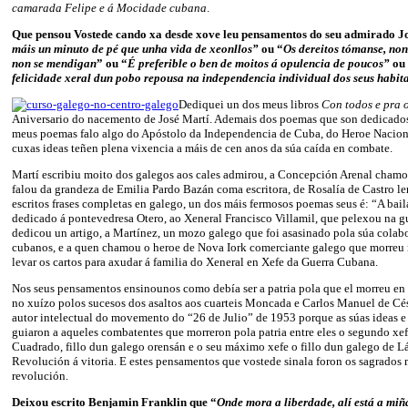
camarada Felipe e á Mocidade cubana
.
Que pensou Vostede cando xa desde xove leu pensamentos do seu admirado J
máis un minuto de pé que unha vida de xeonllos”
ou “
Os dereitos tómanse, non
non se mendigan
” ou “
É preferible o ben de moitos á opulencia de poucos”
ou
felicidade xeral dun pobo repousa na independencia individual dos seus habit
Dediquei un dos meus libros
Con todos e pra 
Aniversario do nacemento de José Martí. Ademais dos poemas que son dedicados 
meus poemas falo algo do Apóstolo da Independencia de Cuba, do Heroe Naciona
cuxas ideas teñen plena vixencia a máis de cen anos da súa caída en combate.
Martí escribiu moito dos galegos aos cales admirou, a Concepción Arenal cham
falou da grandeza de Emilia Pardo Bazán coma escritora, de Rosalía de Castro l
escritos frases completas en galego, un dos máis fermosos poemas seus é: “A bai
dedicado á pontevedresa Otero, ao Xeneral Francisco Villamil, que pelexou na g
dedicou un artigo, a Martínez, un mozo galego que foi asasinado pola súa colabo
cubanos, e a quen chamou o heroe de Nova Iork comerciante galego que morreu 
levar os cartos para axudar á familia do Xeneral en Xefe da Guerra Cubana.
Nos seus pensamentos ensinounos como debía ser a patria pola que el morreu en
no xuízo polos sucesos dos asaltos aos cuarteis Moncada e Carlos Manuel de Cé
autor intelectual do movemento do “26 de Julio” de 1953 porque as súas ideas e
guiaron a aqueles combatentes que morreron pola patria entre eles o segundo xe
Cuadrado, fillo dun galego orensán e o seu máximo xefe o fillo dun galego de L
Revolución á vitoria. E estes pensamentos que vostede sinala foron os sagrado
revolución.
Deixou escrito Benjamin Franklin que “
Onde mora a liberdade, alí está a miñ