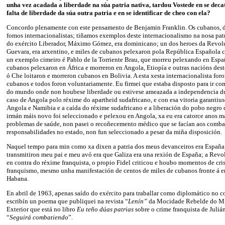
unha vez acadada a liberdade na súa patria nativa, tardou Vostede en se dec
falta de liberdade da súa outra patria e en se identificar de cheo con ela?
Concordo plenamente con este pensamento de Benjamin Franklin. Os cubanos, d
fomos internacionalistas; tiñamos exemplos deste internacionalismo na nosa patr
do exército Liberador, Máximo Gómez, era dominicano; un dos heroes da Revol
Guevara, era arxentino, e miles de cubanos pelexaron pola República Española c
un exemplo cimeiro é Pablo de la Torriente Brau, que morreu pelexando en Españ
cubanos pelexaron en África e morreron en Angola, Etiopía e outras nacións dest
ó Che loitaron e morreron cubanos en Bolivia. A esta xesta internacionalista fo
cubanos e todos foron voluntariamente. Eu firmei que estaba disposto para ir com
do mundo onde non houbese liberdade ou estivese ameazada a independencia d
caso de Angola polo réxime do apartheid sudafricano, e con esa vitoria garantiu
Angola e Namibia e a caída do réxime sudafricano e a liberación do pobo negro 
irmán máis novo foi seleccionado e pelexou en Angola, xa eu era catorce anos mái
problemas de saúde, non pasei o recoñecemento médico que se facían aos combat
responsabilidades no estado, non fun seleccionado a pesar da miña disposición.
Naquel tempo para min como xa dixen a patria dos meus devanceiros era España
transmitiron meu pai e meu avó era que Galiza era una rexión de España; a Revo
en contra do réxime franquista, o propio Fidel criticou e houbo momentos de cris
franquismo, mesmo unha manifestación de centos de miles de cubanos fronte á 
Habana.
En abril de 1963, apenas saído do exército para traballar como diplomático no co
escribín un poema que publiquei na revista “
Lenín”
da Mocidade Rebelde do Mi
Exterior que está no libro
Eu teño dúas patrias
sobre o crime franquista de Juliá
“
Seguirá combatiendo
”.