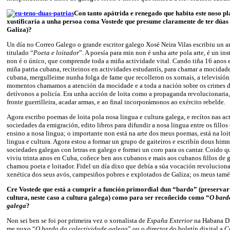
Con tanto apátrida e renegado que habita este noso p
xustificaría a unha persoa coma Vostede que presume claramente de ter dúas 
Galiza)?
Un día no Correo Galego o grande escritor galego Xosé Neira Vilas escribiu un a
titulado “
Poeta e loitador
”. A poesía para min non é unha arte pola arte, é un in
non é o único, que comprende toda a miña actividade vital. Cando tiña 16 anos 
miña patria cubana, reciteinos en actividades estudantís, para chamar a mocidade 
cubana, mergulleime nunha folga de fame que recolleron os xornais, a televisión,
momentos chamamos a atención da mocidade e a toda a nación sobre os crimes da
detívonos a policía. Era unha acción de loita como a propaganda revolucionaria, 
fronte guerrilleira, acadar armas, e ao final incorporámonos ao exército rebelde.
Agora escribo poemas de loita pola nosa lingua e cultura galega, e recítos nas ac
sociedades da emigración, edito libros para difundir a nosa lingua entre os fillos
ensino a nosa lingua; o importante non está na arte dos meus poemas, está na loit
lingua e cultura. Agora estou a formar un grupo de gaiteiros e escribín dous him
sociedades galegas con letras en galego e formei un coro para os cantar. Coido 
viviu trinta anos en Cuba, coñece ben aos cubanos e mais aos cubanos fillos de 
chamou poeta e loitador. Fidel un día dixo que debía a súa vocación revoluciona
xenética dos seus avós, campesiños pobres e explotados de Galiza; os meus tamé
Cre Vostede que está a cumprir a función primordial dun “bardo” (preservar
cultura, neste caso a cultura galega) como para ser recoñecido como “
O bard
galega
?
Non sei ben se foi por primeira vez o xornalista de
España Exterior
na Habana Dr
me puxo “
O bardo da colectividade galega
” ou o director do boletín dixital a
C