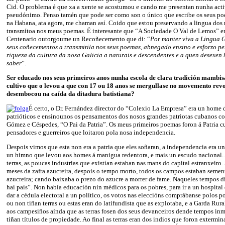
Cid. O problema é que xa a xente se acostumou e cando me presentan nunha acti
pseudónimo. Penso tamén que pode ser como son o único que escribe os seus po
na Habana, ata agora, me chaman así. Coido que estou preservando a lingua dos
transmítoa nos meus poemas. É interesante que “A Sociedade O Val de Lemos” e
Centenario outorgoume un Recoñecemento que di: “
Por manter viva a Lingua 
seus coñecementos a transmitila nos seus poemas, abnegado ensino e esforzo pe
riqueza da cultura da nosa Galicia a naturais e descendentes e a quen desexen 
saber
”.
Ser educado nos seus primeiros anos nunha escola de clara tradición mambisa
cultivo que o levou a que con 17 ou 18 anos se mergullase no movemento rev
desembocou na caída da ditadura batistiana?
É certo, o Dr. Fernández director do “Colexio La Empresa” era un home d
patrióticos e ensinounos os pensamentos dos nosos grandes patriotas cubanos c
Gómez e Céspedes, “O Pai da Patria”. Os meus primeiros poemas foron á Patria cu
pensadores e guerreiros que loitaron pola nosa independencia.
Despois vimos que esta non era a patria que eles soñaran, a independencia era un
un himno que levou aos homes á manigua redentora, e mais un escudo nacional. A
terras, as poucas industrias que existían estaban nas mans do capital estranxeiro.
meses da zafra azucreira, despois o tempo morto, todos os campos estaban semen
azucreira; cando baixaba o prezo do azucre a morrer de fame. Naqueles tempos d
hai país”. Non había educación nin médicos para os pobres, para ir a un hospital
dar a cédula electoral a un político, os votos nas eleccións comprábanse polos p
ou non tiñan terras ou estas eran do latifundista que as explotaba, e a Garda Rura
aos campesiños aínda que as terras fosen dos seus devanceiros dende tempos in
tiñan títulos de propiedade. Ao final as terras eran dos indios que foron extermi