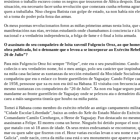
resistiron o traballo escravo como os negros que trouxeron de África despois. Er
situación, era necesario facer unha revolución que comezara cunha reforma agrari
quen a traballaba. Niso chegou Batista cun golpe de estado, xa non había nin ele
só a toma do poder pola forza das armas.
Os meus poemas revolucionarios foron as miñas primeiras armas nesta loita, que 
manifestacións nas rúas, revistas estudantís onde chamabamos á conciencia e á lo
nacional e a verdadeira independencia, a folga de fame e ó final a loita armada.
O asasinato do seu compañeiro de loita xuvenil Fulgencio Oroz, ao que home
obra publicada, foi o detonante que o levou a se incorporar ao Exército Reb
26 de Julio”?
Para min Fulgencio Oroz foi sempre “Felipe”, este era o seu pseudónimo. Cando 
coñecín o seu verdadeiro nome, foi o meu amigo, polo seu carácter que inspirab
na miña casa facíanse as xuntanzas da sección estudantil da Mocidade Socialist
compañeira que era o enlace co fronte guerrilleiro de Yaguajay. Cando Felipe c
de 1958, pensouse que xa eu non era útil na Habana. El visitaba con frecuencia a
mesmo xuntanzas cos compañeiros do “26 de Julio”. Xa non era lugar seguro par
mandarme ao fronte guerrilleiro de Yaguajay onde se pelexou ata o derradeiro d
caeu a máis sanguenta tiranía que houbo na miña patria.
Tornei á Habana como membro do exército rebelde ao antigo campamento milita
“Cidade Escolar Liberdade”, baixo as ordes do Xefe do Estado Maior do Exércit
Comandante Camilo Cienfuegos, o Heroe de Yaguajay. Fun destacado no mesmo 
asasinaran a Felipe. El morreu coma un heroe. Ninguén foi detido porque el non 
que matalo con só 18 anos de idade. Os seus restos endexamais se encontraron; q
mar ou quen sabe que fixeron con el. Hoxe varias escolas levan o seu nome e no 
Galicia”, onde nacín, cerca da miña casa está o seu monumento que aparece na p