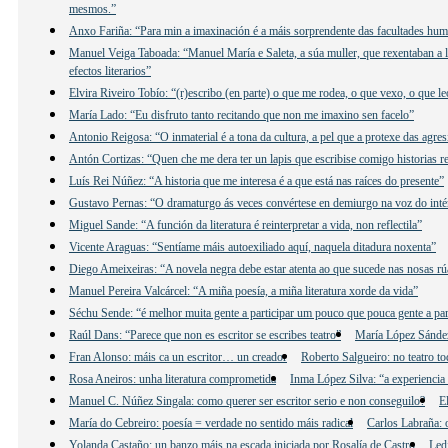
mesmos.”
Anxo Fariña: “Para min a imaxinación é a máis sorprendente das facultades hu
Manuel Veiga Taboada: “Manuel María e Saleta, a súa muller, que rexentaban a lib
efectos literarios”
Elvira Riveiro Tobío: “(r)escribo (en parte) o que me rodea, o que vexo, o que 
María Lado: “Eu disfruto tanto recitando que non me imaxino sen facelo”
Antonio Reigosa: “O inmaterial é a tona da cultura, a pel que a protexe das agre
Antón Cortizas: “Quen che me dera ter un lapis que escribise comigo historias re
Luís Rei Núñez: “A historia que me interesa é a que está nas raíces do presente”
Gustavo Pernas: “O dramaturgo ás veces convértese en demiurgo na voz do inté
Miguel Sande: “A función da literatura é reinterpretar a vida, non reflectila”
Vicente Araguas: “Sentíame máis autoexiliado aquí, naquela ditadura noxenta”
Diego Ameixeiras: “A novela negra debe estar atenta ao que sucede nas nosas rú
Manuel Pereira Valcárcel: “A miña poesía, a miña literatura xorde da vida”
Séchu Sende: “é melhor muita gente a participar um pouco que pouca gente a par
Raúl Dans: “Parece que non es escritor se escribes teatro”
María López Sández:
Fran Alonso: máis ca un escritor… un creador
Roberto Salgueiro: no teatro to
Rosa Aneiros: unha literatura comprometida
Inma López Silva: “a experiencia 
Manuel C. Núñez Singala: como querer ser escritor serio e non conseguilo?
E
María do Cebreiro: poesía = verdade no sentido máis radical
Carlos Labraña: o
Yolanda Castaño: un banzo máis na escada iniciada por Rosalía de Castro
Led