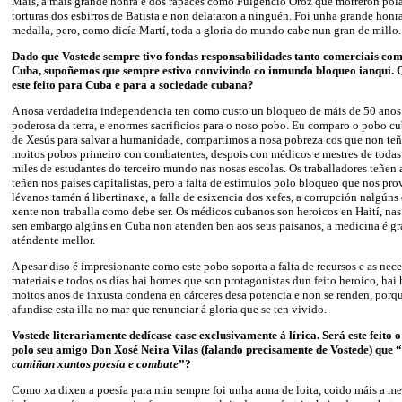
Mais, a máis grande honra é dos rapaces como Fulgencio Oroz que morreron pola 
torturas dos esbirros de Batista e non delataron a ninguén. Foi unha grande honr
medalla, pero, como dicía Martí, toda a gloria do mundo cabe nun gran de millo.
Dado que Vostede sempre tivo fondas responsabilidades tanto comerciais co
Cuba, supoñemos que sempre estivo convivindo co inmundo bloqueo ianqui. Q
este feito para Cuba e para a sociedade cubana?
A nosa verdadeira independencia ten como custo un bloqueo de máis de 50 anos
poderosa da terra, e enormes sacrificios para o noso pobo. Eu comparo o pobo cu
de Xesús para salvar a humanidade, compartimos a nosa pobreza cos que non te
moitos pobos primeiro con combatentes, despois con médicos e mestres de todas a
miles de estudantes do terceiro mundo nas nosas escolas. Os traballadores teñen
teñen nos países capitalistas, pero a falta de estímulos polo bloqueo que nos pr
lévanos tamén á libertinaxe, a falla de esixencia dos xefes, a corrupción nalgúns 
xente non traballa como debe ser. Os médicos cubanos son heroicos en Haití, nas
sen embargo algúns en Cuba non atenden ben aos seus paisanos, a medicina é grat
aténdente mellor.
A pesar diso é impresionante como este pobo soporta a falta de recursos e as nec
materiais e todos os días hai homes que son protagonistas dun feito heroico, ha
moitos anos de inxusta condena en cárceres desa potencia e non se renden, porqu
afundise esta illa no mar que renunciar á gloria que se ten vivido.
Vostede literariamente dedícase case exclusivamente á lírica. Será este feito 
polo seu amigo Don Xosé Neira Vilas (falando precisamente de Vostede) que “
camiñan xuntos poesía e combate
”?
Como xa dixen a poesía para min sempre foi unha arma de loita, coido máis a m