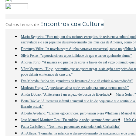
Encontros coa Cultura
Outros temas de
Mario Regueira: “Para min, un dos maiores exemplos de resistencia cultural poder
escravitude e o seu papel no desenvolvemento das músicas de América, como o b
Domingo Villar: “A novela negra é unha narrativa transversal, tanto no público 
Silvia Penas: “a poesía ofrece a posibilidade de que o terreo queimado alume”
Andrea Porto: “A música é o prisma de cores a través do cal vexo o mundo que
Vítor Vaqueiro: “Hoje, por muito que se queira negar, a situação a respeito das 
pode definir em termos de censura.”
Eva Moreda: “unha das grandezas da literatura é que dá cabida á contradición”
Modesto Fraga: “A poesía sen alma pode ser calquera cousa menos poesía”
Antón Dobao: “A literatura é un espazo de busca de liberdade.”
María Solar: “
Berta Dávila: “A literatura infantil e xuvenil que lin de pequena e que continúo
literario actual.”
Alberto Avedaño: “Eramos egocéntricos, pero tamén o era Whitman e Manoel 
José Manuel Martínez Oca: “Eu andaba, e andei, sempre ó meu aire.”
Uxía Ca
Paula Carballeira: “Nos meus personaxes está toda Paula Carballeira”
An Alfaya: “Fomentar na infancia o desenvolvemento da imaxinación e da creativ