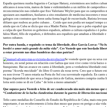
España queimou nunha fogueira o Cacique Hatuey, exterminou aos indios cubano
africanos á nosa terra, matou de fame e enfermidades a un millón de campesiños
reconcentración nas cidades que fixo Valeriano Weyler para que os campesiños 
apoiasen aos mambises, fusilaron a oito estudantes de medicina inocentes e trou
galegos con contratos que foron unha forma legal de escravitude, Batista levous
dólares que roubou ao pobo cubano… Coido que non podía ser naquel tempo a m
aínda que en Cuba se dicía que era a Madre Patria. Penso que o pobo español que
a culpa do que fixeron os gobernos españois, admiro a cultura española e ó pob
falou Martí, fillo de españois, e defendeu aos españois que amaban a liberdade e
tantos cubanos.
Por outra banda, e seguindo co tema da liberdade, dixo García Lorca: “
Na ba
bordei o amor máis grande da miña vida
”. Cre Vostede que este bordado liber
a estar presente nas dúas bandeiras das súas patrias?
Se vostede quere que eu sexa co
honesto, en xeral penso en relación con Galiza que non vive como vivía baixo o
franquismo. Hai un avance en canto á liberdade, pero a verdadeira liberdade es
poema “
Acorda mocidade
” do libro
O canto da nosa terra.
Creo que o futuro est
eu non tivese 75 anos estaría na Porta do Sol coa xuventude española. En canto 
lingua dependerá de que sexa a lingua única de Galiza, mentres compita cunha l
loita será como se di en Cuba “ de león a mono amarrado”.
Que supuxo para Vostede o feito de ser condecorado nin máis nin menos que 
“
Combatiente de la lucha clandestina durante la guerra de liberación naciona
Teño catro medallas do Consello do Estado da República de Cuba, mais esta pen
importante, é un recoñecemento á loita dun mozo que puxo en perigo a súa vida pa