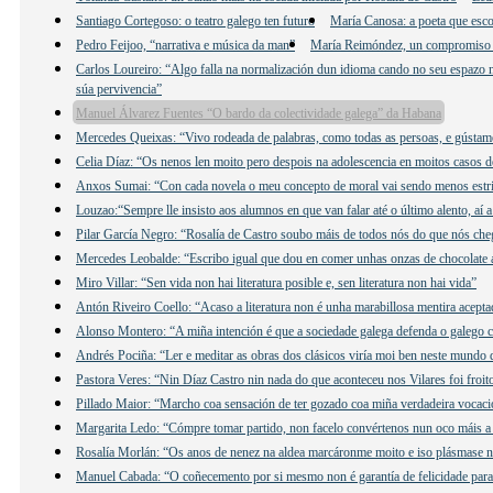
Santiago Cortegoso: o teatro galego ten futuro
María Canosa: a poeta que esco
Pedro Feijoo, “narrativa e música da man”
María Reimóndez, un compromiso
Carlos Loureiro: “Algo falla na normalización dun idioma cando no seu espazo n
súa pervivencia”
Manuel Álvarez Fuentes “O bardo da colectividade galega” da Habana
Mercedes Queixas: “Vivo rodeada de palabras, como todas as persoas, e gústame e
Celia Díaz: “Os nenos len moito pero despois na adolescencia en moitos casos d
Anxos Sumai: “Con cada novela o meu concepto de moral vai sendo menos estri
Louzao:“Sempre lle insisto aos alumnos en que van falar até o último alento, aí 
Pilar García Negro: “Rosalía de Castro soubo máis de todos nós do que nós che
Mercedes Leobalde: “Escribo igual que dou en comer unhas onzas de chocolate 
Miro Villar: “Sen vida non hai literatura posible e, sen literatura non hai vida”
Antón Riveiro Coello: “Acaso a literatura non é unha marabillosa mentira acepta
Alonso Montero: “A miña intención é que a sociedade galega defenda o galego c
Andrés Pociña: “Ler e meditar as obras dos clásicos viría moi ben neste mundo 
Pastora Veres: “Nin Díaz Castro nin nada do que aconteceu nos Vilares foi froit
Pillado Maior: “Marcho coa sensación de ter gozado coa miña verdadeira vocació
Margarita Ledo: “Cómpre tomar partido, non facelo convértenos nun oco máis a 
Rosalía Morlán: “Os anos de nenez na aldea marcáronme moito e iso plásmase n
Manuel Cabada: “O coñecemento por si mesmo non é garantía de felicidade para