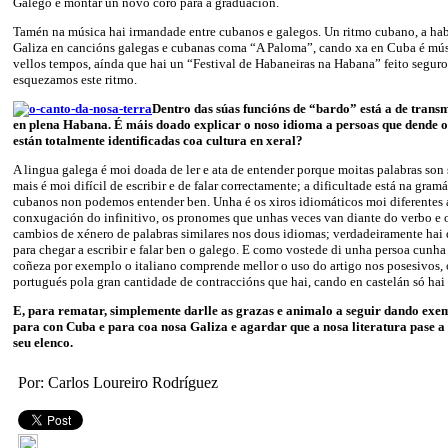
Galego e montar un novo coro para a graduación.
Tamén na música hai irmandade entre cubanos e galegos. Un ritmo cubano, a hab
Galiza en cancións galegas e cubanas coma “A Paloma”, cando xa en Cuba é mús
vellos tempos, aínda que hai un “Festival de Habaneiras na Habana” feito segur
esquezamos este ritmo.
Dentro das súas funcións de “bardo” está a de transm
en plena Habana. É máis doado explicar o noso idioma a persoas que dende o
están totalmente identificadas coa cultura en xeral?
A lingua galega é moi doada de ler e ata de entender porque moitas palabras son 
mais é moi difícil de escribir e de falar correctamente; a dificultade está na gram
cubanos non podemos entender ben. Unha é os xiros idiomáticos moi diferentes a
conxugación do infinitivo, os pronomes que unhas veces van diante do verbo e ou
cambios de xénero de palabras similares nos dous idiomas; verdadeiramente hai 
para chegar a escribir e falar ben o galego. E como vostede di unha persoa cunha
coñeza por exemplo o italiano comprende mellor o uso do artigo nos posesivos,
portugués pola gran cantidade de contraccións que hai, cando en castelán só hai
E, para rematar, simplemente darlle as grazas e animalo a seguir dando exe
para con Cuba e para coa nosa Galiza e agardar que a nosa literatura pase a 
seu elenco.
Por: Carlos Loureiro Rodríguez