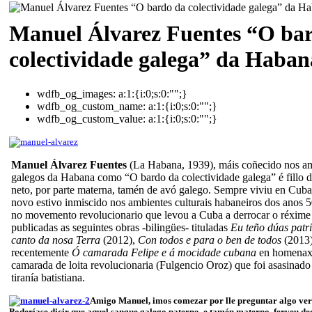
Manuel Álvarez Fuentes “O ba
colectividade galega” da Haban
wdfb_og_images:
a:1:{i:0;s:0:"";}
wdfb_og_custom_name:
a:1:{i:0;s:0:"";}
wdfb_og_custom_value:
a:1:{i:0;s:0:"";}
Manuel Álvarez Fuentes
(La Habana, 1939), máis coñecido nos amb
galegos da Habana como “O bardo da colectividade galega” é fillo d
neto, por parte materna, tamén de avó galego. Sempre viviu en Cub
novo estivo inmiscido nos ambientes culturais habaneiros dos anos 
no movemento revolucionario que levou a Cuba a derrocar o réxime 
publicadas as seguintes obras -bilingües- tituladas
Eu teño dúas patr
canto da nosa Terra
(2012),
Con todos e para o ben de todos
(2013)
recentemente
Ó camarada Felipe e á mocidade cubana
en homenaxe
camarada de loita revolucionaria (Fulgencio Oroz) que foi asasinad
tiranía batistiana.
Amigo Manuel, imos comezar por lle preguntar algo ver
Poderíase dicir que aquel sangue galego paterno, e tamén materno, ferveu dec