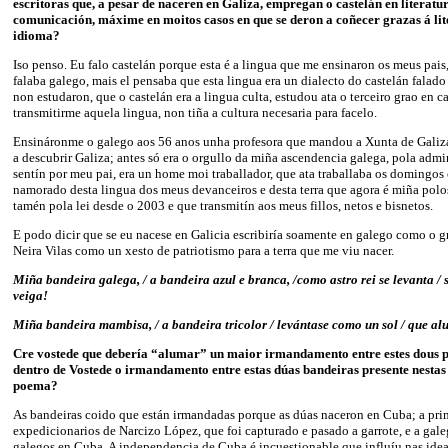
escritoras que, a pesar de naceren en Galiza, empregan o castelán en literatu
comunicación, máxime en moitos casos en que se deron a coñecer grazas á lit
idioma?
Iso penso. Eu falo castelán porque esta é a lingua que me ensinaron os meus pais
falaba galego, mais el pensaba que esta lingua era un dialecto do castelán falad
non estudaron, que o castelán era a lingua culta, estudou ata o terceiro grao en c
transmitirme aquela lingua, non tiña a cultura necesaria para facelo.
Ensináronme o galego aos 56 anos unha profesora que mandou a Xunta de Galiz
a descubrir Galiza; antes só era o orgullo da miña ascendencia galega, pola adm
sentín por meu pai, era un home moi traballador, que ata traballaba os domingos
namorado desta lingua dos meus devanceiros e desta terra que agora é miña pol
tamén pola lei desde o 2003 e que transmitín aos meus fillos, netos e bisnetos.
E podo dicir que se eu nacese en Galicia escribiría soamente en galego como o g
Neira Vilas como un xesto de patriotismo para a terra que me viu nacer.
Miña bandeira galega, / a bandeira azul e branca, /como astro rei se levanta 
veiga!
Miña bandeira mambisa, / a bandeira tricolor / levántase como un sol / que a
Cre vostede que debería “alumar” un maior irmandamento entre estes dous p
dentro de Vostede o irmandamento entre estas dúas bandeiras presente nestas 
poema?
As bandeiras coido que están irmandadas porque as dúas naceron en Cuba; a pri
expedicionarios de Narcizo López, que foi capturado e pasado a garrote, e a gal
galegos en Cuba. A independencia de Cuba é incuestionable que influíu nas idea