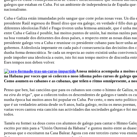
galegos que estaban en Cuba. Foi un ambiente de independencia de España que 
nacionalismo.
Cuba e Galiza están irmandadas polo sangue que corre polas nosas veas. Un día 
presidente Raúl regresou do Brasil dixo que era galego; en verdade é fillo dun ga
diferentes ideoloxías Fidel e Fraga tiveron unha fermosa amizade, que é unha m
entre Cuba e Galiza é posible, hai moitos puntos de unión, hai moitas razóns para
na boa vontade dos dirixentes dos dous países, o respecto entre as nosas dúas na
presidente galego veu a Cuba e reuniuse co presidente cubano para facer unha a
gobernos. A ideoloxía imperante en cada país é consecuencia das decisións dos 
dunha forma democrática. Se cada un respecta ao outro existirá unha convivencia
pode impoñer una ideoloxía a outro, isto foi nun tempo motivo de discordia ent
Eses tempos non deben volver.
A nosa música acompaña a moitos d
na Habana por voces que só coñecen o noso idioma polos cursos de galego qu
Como asumen os cubanos e as cubanas, que teñen o ritmo omnipresente, a no
Penso que ben, hai cancións que para os cubanos son como o himno de Galiza, re
na eira do trigo
”, que a coñecen todos os descendentes de galegos e tamén os c
nunha época hai moitos anos foi popular en Cuba. Por certo, o meu neto político 
que é un verdadeiro artista desde os 6 anos, baila galego, recita os meus poemas,
varias veces cantou esta canción nas actividades das sociedades galegas e foi m
todos.
Tamén eu formei xa dous coros cos alumnos de galego para cantar o Himno Gal
escrito por min para a “Unión Ourensá da Habana” e gustou moito entre as duasc
persoas que o escoitaron na Casa Balear. Agora con este terceiro curso vou ensi