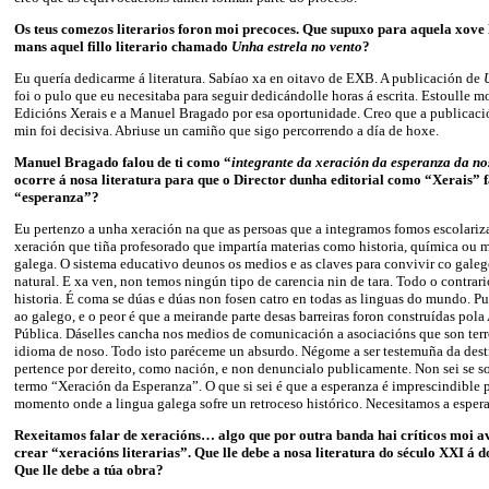
Os teus comezos literarios foron moi precoces. Que supuxo para aquela xove 
mans aquel fillo literario chamado
Unha estrela no vento
?
Eu quería dedicarme á literatura. Sabíao xa en oitavo de EXB. A publicación de
foi o pulo que eu necesitaba para seguir dedicándolle horas á escrita. Estoulle m
Edicións Xerais e a Manuel Bragado por esa oportunidade. Creo que a publicaci
min foi decisiva. Abriuse un camiño que sigo percorrendo a día de hoxe.
Manuel Bragado falou de ti como “
integrante da xeración da esperanza da no
ocorre á nosa literatura para que o Director dunha editorial como “Xerais” f
“esperanza”?
Eu pertenzo a unha xeración na que as persoas que a integramos fomos escolari
xeración que tiña profesorado que impartía materias como historia, química ou 
galega. O sistema educativo deunos os medios e as claves para convivir co gale
natural. E xa ven, non temos ningún tipo de carencia nin de tara. Todo o contrari
historia. É coma se dúas e dúas non fosen catro en todas as linguas do mundo. Pu
ao galego, e o peor é que a meirande parte desas barreiras foron construídas pol
Pública. Dáselles cancha nos medios de comunicación a asociacións que son terro
idioma de noso. Todo isto paréceme un absurdo. Négome a ser testemuña da dest
pertence por dereito, como nación, e non denuncialo publicamente. Non sei se 
termo “Xeración da Esperanza”. O que si sei é que a esperanza é imprescindible p
momento onde a lingua galega sofre un retroceso histórico. Necesitamos a espera
Rexeitamos falar de xeracións… algo que por outra banda hai críticos moi a
crear “xeracións literarias”. Que lle debe a nosa literatura do século XXI á d
Que lle debe a túa obra?