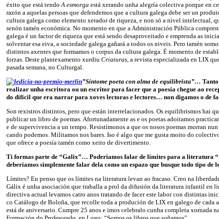
éxito que está tendo
A esmorga
está xerando unha alegría colectiva porque en ce
razón a aquelas persoas que defendemos que a cultura galega debe ser un produ
cultura galega como elemento xerador de riqueza, e non só a nivel intelectual, qu
senón tamén económica. No momento en que a Administración Pública comprend
galega é un factor de riqueza que está sendo desaproveitado e emprenda as inicia
solventar esa eiva, a sociedade galega gañará a todos os niveis. Pero tamén somo
distintos axentes que formamos o corpus da cultura galega. É momento de estable
forzas. Deste plantexamento xurdiu
Criaturas
, a revista especializada en LIX qu
pasada semana, no Culturgal.
”Síntome poeta con alma de equilibrista”…
Tanto 
realizar unha escritora ou un escritor para facer que a poesía chegue ao rec
do difícil que era narrar para xoves lectoras e lectores… non digamos o de 
Son rexistros distintos, pero que están interrelacionados. Os equilibrismos hai qu
publicar un libro de poemas. Afortunadamente as e os poetas adoitamos practicar 
e de supervivencia a un tempo. Resistímonos a que os nosos poemas morran nun 
cando podemos. Militamos nos bares. Iso é algo que me gusta moito do colecti
que ofrece a poesía tamén como xeito de divertimento.
Ti formas parte de “Galix”… Poderiamos falar de límites para a literatura “i
deberiamos simplemente falar dela como un espazo que busque todo tipo de le
Límites? Eu penso que os límites na literatura levan ao fracaso. Creo na liberdade
Gálix é unha asociación que traballa a prol da difusión da literatura infantil en l
directiva actual levamos catro anos tratando de facer este labor con distintas ini
co Catálogo de Boloña, que recolle toda a produción de LIX en galego de cada an
está de aniversario. Cumpre 25 anos e imos celebralo cunha completa xornada n
Formación do Profesorado, en Lugo: “Somos os libros que soñamos”.