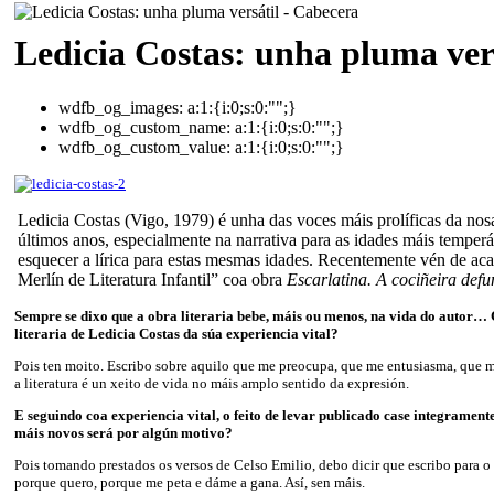
Ledicia Costas: unha pluma ver
wdfb_og_images:
a:1:{i:0;s:0:"";}
wdfb_og_custom_name:
a:1:{i:0;s:0:"";}
wdfb_og_custom_value:
a:1:{i:0;s:0:"";}
Ledicia Costas (Vigo, 1979) é unha das voces máis prolíficas da nosa 
últimos anos, especialmente na narrativa para as idades máis temperá
esquecer a lírica para estas mesmas idades. Recentemente vén de ac
Merlín de Literatura Infantil” coa obra
Escarlatina. A cociñeira defu
Sempre se dixo que a obra literaria bebe, máis ou menos, na vida do autor… 
literaria de Ledicia Costas da súa experiencia vital?
Pois ten moito. Escribo sobre aquilo que me preocupa, que me entusiasma, que m
a literatura é un xeito de vida no máis amplo sentido da expresión.
E seguindo coa experiencia vital, o feito de levar publicado case integramente
máis novos será por algún motivo?
Pois tomando prestados os versos de Celso Emilio, debo dicir que escribo para o
porque quero, porque me peta e dáme a gana. Así, sen máis.