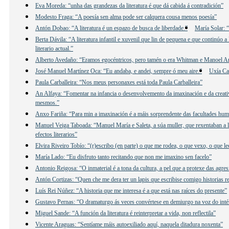
Eva Moreda: “unha das grandezas da literatura é que dá cabida á contradición”
Modesto Fraga: “A poesía sen alma pode ser calquera cousa menos poesía”
Antón Dobao: “A literatura é un espazo de busca de liberdade.”
María Solar: “
Berta Dávila: “A literatura infantil e xuvenil que lin de pequena e que continúo
literario actual.”
Alberto Avedaño: “Eramos egocéntricos, pero tamén o era Whitman e Manoel 
José Manuel Martínez Oca: “Eu andaba, e andei, sempre ó meu aire.”
Uxía Ca
Paula Carballeira: “Nos meus personaxes está toda Paula Carballeira”
An Alfaya: “Fomentar na infancia o desenvolvemento da imaxinación e da creativ
mesmos.”
Anxo Fariña: “Para min a imaxinación é a máis sorprendente das facultades hu
Manuel Veiga Taboada: “Manuel María e Saleta, a súa muller, que rexentaban a lib
efectos literarios”
Elvira Riveiro Tobío: “(r)escribo (en parte) o que me rodea, o que vexo, o que 
María Lado: “Eu disfruto tanto recitando que non me imaxino sen facelo”
Antonio Reigosa: “O inmaterial é a tona da cultura, a pel que a protexe das agre
Antón Cortizas: “Quen che me dera ter un lapis que escribise comigo historias re
Luís Rei Núñez: “A historia que me interesa é a que está nas raíces do presente”
Gustavo Pernas: “O dramaturgo ás veces convértese en demiurgo na voz do inté
Miguel Sande: “A función da literatura é reinterpretar a vida, non reflectila”
Vicente Araguas: “Sentíame máis autoexiliado aquí, naquela ditadura noxenta”