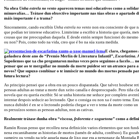
Na obra
Unha estrela no vento
aparecen temas moi educativos como a solidar
minusvalías… Trátase dun obxectivo importante nas túas obras o apartado di
máis importante é a trama?
Sinceramente, cando escribín
Unha estrela no vento
non era consciente de que n
que podían ter interese educativo. Limiteime a escribir a historia que quería, me
cousas que me preocupaban daquela. E desde entón sempre funcionei do mesmo 
ou non? Pois, como todo na vida, creo que é bo na súa xusta medida.
E claro, chegamos á
gañadora deste ano do “Premio Merlín de Literatura Infantil”,
Escarlatina. 
Supoñemos que xa cho preguntaron moitas veces pero seguimos a facelo… no
pensar que ao te mergullar no mundo da morte puidese ser un atranco para a
novos? Que supuxo combinar o te inmiscir no mundo dos mortos pensado para
futura lectura?
Ao principio pensei que a obra era un pouco disparatada. Que talvez houbese reti
persoas adultas ao tratar a morte dun xeito canalla e despreocupado. Pero tiña cla
novela que eu quería escribir. Só se unha historia me seduce por completo aventú
intentar despois seducir ao lectorado. Que o consiga ou non xa é outro tema. Es
nunca dubidei é en se o lectorado podería chegar a ver o tema da morte como un
os prexuízos somos as persoas adultas, non as cativas.
Realmente trátase dunha obra “
viscosa, fedorenta e xoguetona”
como a defi
Ramón Rozas penso que recolleu nesa definición varios elementos que son fund
nena encantábanme as historias de mortos (tamén de adulta, confésoo). Eu goza
vampiro
ou vendo na tele aquela masa de lixo que era a personaxe da Montaña B