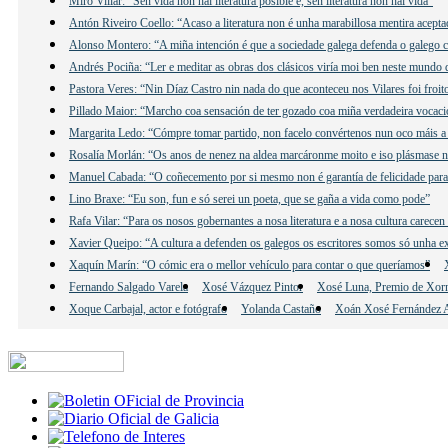
Miro Villar: “Sen vida non hai literatura posible e, sen literatura non hai vida”
Antón Riveiro Coello: “Acaso a literatura non é unha marabillosa mentira acepta
Alonso Montero: “A miña intención é que a sociedade galega defenda o galego c
Andrés Pociña: “Ler e meditar as obras dos clásicos viría moi ben neste mundo 
Pastora Veres: “Nin Díaz Castro nin nada do que aconteceu nos Vilares foi froit
Pillado Maior: “Marcho coa sensación de ter gozado coa miña verdadeira vocació
Margarita Ledo: “Cómpre tomar partido, non facelo convértenos nun oco máis a 
Rosalía Morlán: “Os anos de nenez na aldea marcáronme moito e iso plásmase n
Manuel Cabada: “O coñecemento por si mesmo non é garantía de felicidade para
Lino Braxe: “Eu son, fun e só serei un poeta, que se gaña a vida como pode”
Rafa Vilar: “Para os nosos gobernantes a nosa literatura e a nosa cultura carecen
Xavier Queipo: “A cultura a defenden os galegos os escritores somos só unha e
Xaquín Marín: “O cómic era o mellor vehículo para contar o que queríamos”
Fernando Salgado Varela
Xosé Vázquez Pintor
Xosé Luna, Premio de Xor
Xoque Carbajal, actor e fotógrafo
Yolanda Castaño
Xoán Xosé Fernández A