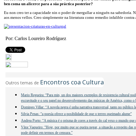
ben coma un alicerce para a súa práctica posterior?
Eu non creo ter a capacidade nin o poder de mergullar a ninguén na sabedoría. 
aos menos vellos. Creo simplemente na literatura como remedio infalible contra a
Por: Carlos Loureiro Rodríguez
Encontros coa Cultura
Outros temas de
Mario Regueira: “Para min, un dos maiores exemplos de resistencia cultural poder
escravitude e o seu papel no desenvolvemento das músicas de América, como o b
Domingo Villar: “A novela negra é unha narrativa transversal, tanto no público 
Silvia Penas: “a poesía ofrece a posibilidade de que o terreo queimado alume”
Andrea Porto: “A música é o prisma de cores a través do cal vexo o mundo que
Vítor Vaqueiro: “Hoje, por muito que se queira negar, a situação a respeito das 
pode definir em termos de censura.”