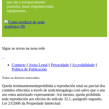
que sin o enriquecimento
posterior, iriase empobrecendo
rápidamente...
Sígue as novas na nosa rede
Contacto
||
Aviso Legal
||
Privacidade
||
Accesibilidade
||
Política de Publicación
Todos os dereitos reservados.
Queda terminantementeprohibida a reprodución total ou parcial dos
contidos ofrecidos a través de noticieirogalego.com salvo que o seu
uso estea autorizado expresamente. Así mesmo, queda prohibida
toda reprodución aos efectos do artículo 32.1, parágrafo segundo,
Lei 23/2006 da Propiedade Intelectual