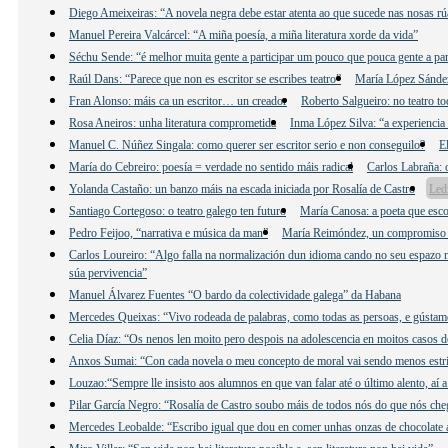
Diego Ameixeiras: “A novela negra debe estar atenta ao que sucede nas nosas rú
Manuel Pereira Valcárcel: “A miña poesía, a miña literatura xorde da vida”
Séchu Sende: “é melhor muita gente a participar um pouco que pouca gente a par
Raúl Dans: “Parece que non es escritor se escribes teatro”
María López Sández:
Fran Alonso: máis ca un escritor… un creador
Roberto Salgueiro: no teatro to
Rosa Aneiros: unha literatura comprometida
Inma López Silva: “a experiencia 
Manuel C. Núñez Singala: como querer ser escritor serio e non conseguilo?
E
María do Cebreiro: poesía = verdade no sentido máis radical
Carlos Labraña: o
Yolanda Castaño: un banzo máis na escada iniciada por Rosalía de Castro
Led
Santiago Cortegoso: o teatro galego ten futuro
María Canosa: a poeta que esco
Pedro Feijoo, “narrativa e música da man”
María Reimóndez, un compromiso
Carlos Loureiro: “Algo falla na normalización dun idioma cando no seu espazo n
súa pervivencia”
Manuel Álvarez Fuentes “O bardo da colectividade galega” da Habana
Mercedes Queixas: “Vivo rodeada de palabras, como todas as persoas, e gústame e
Celia Díaz: “Os nenos len moito pero despois na adolescencia en moitos casos d
Anxos Sumai: “Con cada novela o meu concepto de moral vai sendo menos estri
Louzao:“Sempre lle insisto aos alumnos en que van falar até o último alento, aí 
Pilar García Negro: “Rosalía de Castro soubo máis de todos nós do que nós che
Mercedes Leobalde: “Escribo igual que dou en comer unhas onzas de chocolate 