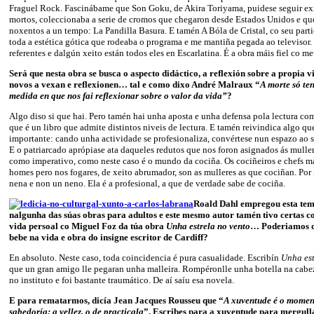
Fraguel Rock. Fascinábame que Son Goku, de Akira Toriyama, puidese seguir e
mortos, coleccionaba a serie de cromos que chegaron desde Estados Unidos e qu
noxentos a un tempo: La Pandilla Basura. E tamén A Bóla de Cristal, co seu parti
toda a estética gótica que rodeaba o programa e me mantiña pegada ao televisor.
referentes e dalgún xeito están todos eles en Escarlatina. É a obra máis fiel co m
Será que nesta obra se busca o aspecto didáctico, a reflexión sobre a propia 
novos a vexan e reflexionen… tal e como dixo André Malraux “
A morte só te
medida en que nos fai reflexionar sobre o valor da vida”
?
Algo diso si que hai. Pero tamén hai unha aposta e unha defensa pola lectura co
que é un libro que admite distintos niveis de lectura. E tamén reivindica algo q
importante: cando unha actividade se profesionaliza, convértese nun espazo ao s
E o patriarcado aprópiase ata daqueles redutos que nos foron asignados ás mulle
como imperativo, como neste caso é o mundo da cociña. Os cociñeiros e chefs má
homes pero nos fogares, de xeito abrumador, son as mulleres as que cociñan. Por 
nena e non un neno. Ela é a profesional, a que de verdade sabe de cociña.
Roald Dahl empregou esta te
nalgunha das súas obras para adultos e este mesmo autor tamén tivo certas c
vida persoal co Miguel Foz da túa obra
Unha estrela no vento
… Poderiamos di
bebe na vida e obra do insigne escritor de Cardiff?
En absoluto. Neste caso, toda coincidencia é pura casualidade. Escribín
Unha est
que un gran amigo lle pegaran unha malleira. Rompéronlle unha botella na cab
no instituto e foi bastante traumático. De aí saíu esa novela.
E para rematarmos, dicía Jean Jacques Rousseu que “
A xuventude é o moment
sabedoría; a vellez, o de practicala
”. Escribes para a xuventude para mergull