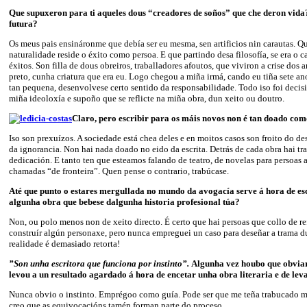
Que supuxeron para ti aqueles dous “creadores de soños” que che deron vida
futura?
Os meus pais ensináronme que debía ser eu mesma, sen artificios nin carautas. Qu
naturalidade reside o éxito como persoa. E que partindo desa filosofía, se era o c
éxitos. Son filla de dous obreiros, traballadores afoutos, que viviron a crise dos 
preto, cunha criatura que era eu. Logo chegou a miña irmá, cando eu tiña sete ano
tan pequena, desenvolvese certo sentido da responsabilidade. Todo iso foi decis
miña ideoloxía e supoño que se reflicte na miña obra, dun xeito ou doutro.
Claro, pero escribir para os máis novos non é tan doado com
Iso son prexuízos. A sociedade está chea deles e en moitos casos son froito do 
da ignorancia. Non hai nada doado no eido da escrita. Detrás de cada obra hai tra
dedicación. E tanto ten que esteamos falando de teatro, de novelas para persoas 
chamadas “de fronteira”. Quen pense o contrario, trabúcase.
Até que punto o estares mergullada no mundo da avogacía serve á hora de e
algunha obra que bebese dalgunha historia profesional túa?
Non, ou polo menos non de xeito directo. É certo que hai persoas que collo de re
construír algún personaxe, pero nunca empreguei un caso para deseñar a trama d
realidade é demasiado retorta!
”Son unha escritora que funciona por instinto”.
Algunha vez houbo que obviar
levou a un resultado agardado á hora de encetar unha obra literaria e de lev
Nunca obvio o instinto. Emprégoo como guía. Pode ser que me teña trabucado m
creo que as equivocacións tamén forman parte do proceso.