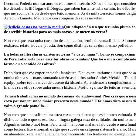
Lecturas. Podería nomear autoras e autores do século XX con obras que consider
iso déixollo ás filólogas e filólogos, que saben bastante máis ca min. Eu débolle 
que me acompañaron desde que teño memoria. As da miña xeración somos dalgún 
Xeración Lamote. Medramos coa compaña das súas novelas.
Que adaptación ten que ter unha pluma co
de escribir historias para os máis novos a se meter no verso?
Non creo que sexa unha cuestión de adaptación, senón de versatilidade. Síntom
rexistros: relato, novela, poesía. Son como distintas caras dun mesmo poliedro.
En todas as literaturas existen autorías “a catro mans”. Como se compaxinar
de Pere Tobaruela para escribir obras conxuntas? Que foi o máis complicado
forma ou o contido das obras?
Debo dicir que esa experiencia foi fantástica. E eu aventuraríame a dicir que se
nunha obra a seis mans, sumando tamén as do ilustrador Andrés Meixide. Traball
equipo, sobre todo a nivel de deseño da historia. Aprendemos a complementarnos
Eramos seis ollos sobre unha mesma historia. Moito agarimo lle teño ás aventura
Tamén traballaches no mundo do cinema, do audiovisual. Non cres que a nosa
coxa por non ter unha maior presenza neste mundo? E falamos disto nestes d
volta á grande pantalla…
Non creo que a nosa literatura estea coxa, pero si creo que está pouco valorada.
dicir que todo o que se escriba en lingua galega sexa de calidade, nin moito men
Algunhas incluso moi boas. Pero tamén hai obras malas, e falo desde o meu humi
como lectora. Isto é normal, é algo que sucede en calquera sistema literario. Mais
un abandono xeral e unha falta de recoñecemento. Iso tradúcese no exemplo que t