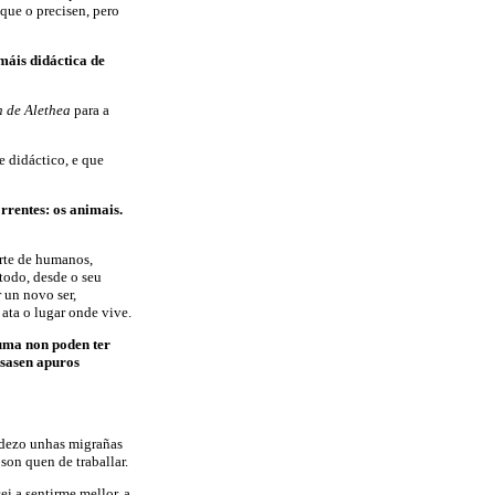
que o precisen, pero
máis didáctica de
n de Alethea
para a
 didáctico, e que
rrentes: os animais.
arte de humanos,
todo, desde o seu
 un novo ser,
 ata o lugar onde vive.
luma non poden ter
sasen apuros
adezo unhas migrañas
 son quen de traballar.
i a sentirme mellor, a