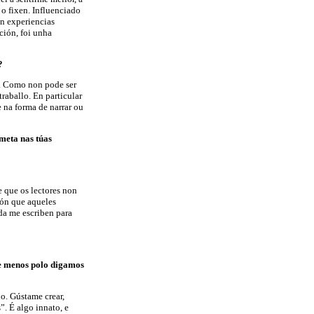
 o fixen. Influenciado
en experiencias
ción, foi unha
?
. Como non pode ser
traballo. En particular
e na forma de narrar ou
meta nas túas
e que os lectores non
pón que aqueles
da me escriben para
 e menos polo digamos
o. Gústame crear,
. É algo innato, e