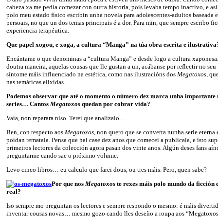
cabeza xa me pedía comezar con outra historia, pois levaba tempo inactivo, e así
polo meu estado físico escribín unha novela para adolescentes-adultos baseada 
persoais, no que un dos temas principais é a dor. Para min, que sempre escribo fic
experiencia terapéutica.
Que papel xogou, e xoga, a cultura “Manga” na túa obra escrita e ilustrativa
Encántame o que denominas a “cultura Manga” e desde logo a cultura xaponesa
doutra maneira, aquelas cousas que lle gustan a un, acábanse por reflectir no seu 
síntome máis influenciado na estética, como nas ilustracións dos
Megatoxos
, qu
nas temáticas elixidas.
Podemos observar que até o momento o número dez marca unha importante 
series… Cantos
Megatoxos
quedan por cobrar vida?
Vaia, non reparara niso. Terei que analizalo…
Ben, con respecto aos
Megatoxos
, non quero que se converta nunha serie eterna 
poidan rematala. Pensa que hai case dez anos que comecei a publicala, e isto su
primeiros lectores da colección agora pasan dos vinte anos. Algún deses fans aín
preguntarme cando sae o próximo volume.
Levo cinco libros… eu calculo que farei dous, ou tres máis. Pero, quen sabe?
Por que nos
Megatoxos
te rexes máis polo mundo da ficción
real?
Iso sempre mo preguntan os lectores e sempre respondo o mesmo: é máis divertid
inventar cousas novas… mesmo gozo cando lles deseño a roupa aos “Megatoxos”