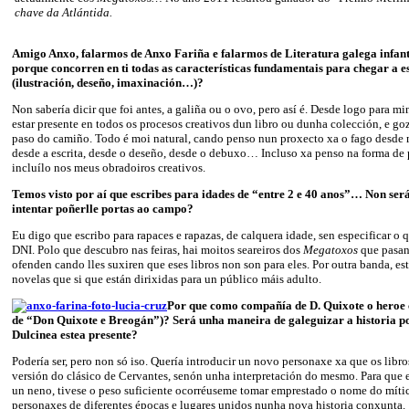
chave da Atlántida.
Amigo Anxo, falarmos de Anxo Fariña e falarmos de Literatura galega infanti
porque concorren en ti todas as características fundamentais para chegar a e
(ilustración, deseño, imaxinación…)?
Non sabería dicir que foi antes, a galiña ou o ovo, pero así é. Desde logo para mi
estar presente en todos os procesos creativos dun libro ou dunha colección, e g
paso do camiño. Todo é moi natural, cando penso nun proxecto xa o fago desde 
desde a escrita, desde o deseño, desde o debuxo… Incluso xa penso na forma d
incluílo nos meus obradoiros creativos.
Temos visto por aí que escribes para idades de “entre 2 e 40 anos”… Non ser
intentar poñerlle portas ao campo?
Eu digo que escribo para rapaces e rapazas, de calquera idade, sen especificar o 
DNI. Polo que descubro nas feiras, hai moitos seareiros dos
Megatoxos
que pasan 
ofenden cando lles suxiren que eses libros non son para eles. Por outra banda, es
novelas que si que están dirixidas para un público máis adulto.
Por que como compañía de D. Quixote o heroe 
de “Don Quixote e Breogán”)? Será unha maneira de galeguizar a historia p
Dulcinea estea presente?
Podería ser, pero non só iso. Quería introducir un novo personaxe xa que os libr
versión do clásico de Cervantes, senón unha interpretación do mesmo. Para que 
un neno, tivese o peso suficiente ocorréuseme tomar emprestado o nome do míti
personaxes de diferentes épocas e lugares unidos nunha nova historia conxunta.