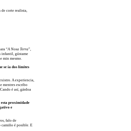
e corte realista,
ara “
A Nosa Terra
”,
 infantil, gústame
 de min mesmo.
 se ía dos límites
xistro. A experiencia,
ue mentres escribo
 Cando é así, gárdoa
e esta proximidade
gativo e
os, falo de
o camiño é posible. E