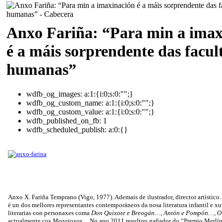
Anxo Fariña: “Para min a imax
é a máis sorprendente das facul
humanas”
wdfb_og_images:
a:1:{i:0;s:0:"";}
wdfb_og_custom_name:
a:1:{i:0;s:0:"";}
wdfb_og_custom_value:
a:1:{i:0;s:0:"";}
wdfb_published_on_fb:
1
wdfb_scheduled_publish:
a:0:{}
Anxo X. Fariña Temprano (Vigo, 1977). Ademais de ilustrador, director artístico
é un dos mellores representantes contemporáneos da nosa literatura infantil e xu
literarias con personaxes coma
Don Quixote e Breogán…
,
Antón e Pompón…, O
actualmente cos
Megatoxos…
No ano 2011 resultou gañador do “Premio Merlín