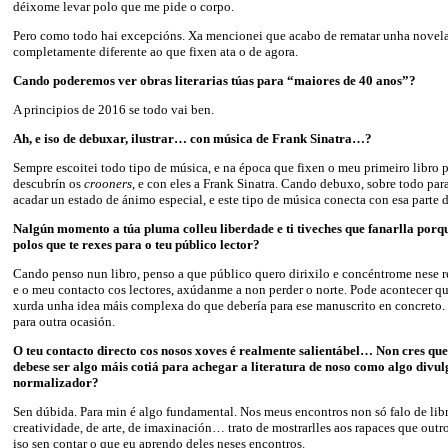
déixome levar polo que me pide o corpo.
Pero como todo hai excepcións. Xa mencionei que acabo de rematar unha novela d
completamente diferente ao que fixen ata o de agora.
Cando poderemos ver obras literarias túas para “maiores de 40 anos”?
A principios de 2016 se todo vai ben.
Ah, e iso de debuxar, ilustrar… con música de Frank Sinatra…?
Sempre escoitei todo tipo de música, e na época que fixen o meu primeiro libro p
descubrín os
crooners
, e con eles a Frank Sinatra. Cando debuxo, sobre todo para
acadar un estado de ánimo especial, e este tipo de música conecta con esa parte
Nalgún momento a túa pluma colleu liberdade e ti tiveches que fanarlla porque
polos que te rexes para o teu público lector?
Cando penso nun libro, penso a que público quero dirixilo e concéntrome nese re
e o meu contacto cos lectores, axúdanme a non perder o norte. Pode acontecer q
xurda unha idea máis complexa do que debería para ese manuscrito en concreto.
para outra ocasión.
O teu contacto directo cos nosos xoves é realmente salientábel… Non cres qu
debese ser algo máis cotiá para achegar a literatura de noso como algo divul
normalizador?
Sen dúbida. Para min é algo fundamental. Nos meus encontros non só falo de libr
creatividade, de arte, de imaxinación… trato de mostrarlles aos rapaces que outr
iso sen contar o que eu aprendo deles neses encontros.