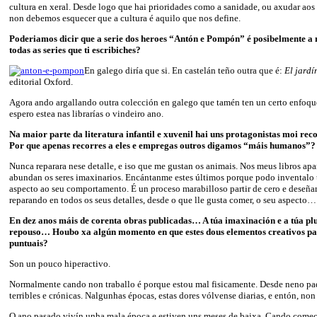
cultura en xeral. Desde logo que hai prioridades como a sanidade, ou axudar aos 
non debemos esquecer que a cultura é aquilo que nos define.
Poderiamos dicir que a serie dos heroes “Antón e Pompón” é posibelmente a 
todas as series que ti escribiches?
En galego diría que si. En castelán teño outra que é:
El jardí
editorial Oxford.
Agora ando argallando outra colección en galego que tamén ten un certo enfoque
espero estea nas librarías o vindeiro ano.
Na maior parte da literatura infantil e xuvenil hai uns protagonistas moi reco
Por que apenas recorres a eles e empregas outros digamos “máis humanos”?
Nunca reparara nese detalle, e iso que me gustan os animais. Nos meus libros ap
abundan os seres imaxinarios. Encántanme estes últimos porque podo inventalo 
aspecto ao seu comportamento. É un proceso marabilloso partir de cero e deseñar
reparando en todos os seus detalles, desde o que lle gusta comer, o seu aspecto…
En dez anos máis de corenta obras publicadas… A túa imaxinación e a túa p
repouso… Houbo xa algún momento en que estes dous elementos creativos pa
puntuais?
Son un pouco hiperactivo.
Normalmente cando non traballo é porque estou mal fisicamente. Desde neno p
terribles e crónicas. Nalgunhas épocas, estas dores vólvense diarias, e entón, non
O ano pasado vivín unha mala época e estiven uns meses de baixa. Cando comece