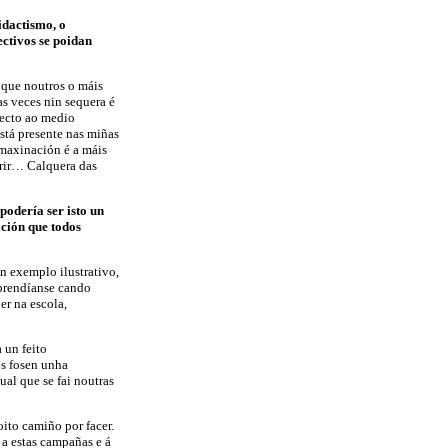
idactismo, o
ctivos se poidan
 que noutros o máis
as veces nin sequera é
pecto ao medio
stá presente nas miñas
imaxinación é a máis
brir… Calquera das
odería ser isto un
ción que todos
un exemplo ilustrativo,
rprendíanse cando
er na escola,
 un feito
os fosen unha
ual que se fai noutras
ito camiño por facer.
 a estas campañas e á