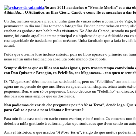
No ano 2011 acadaches o “Premio Merlín” coa túa o
Atlántida…
O Atlántico, as Illas Cíes… Cando e como lle comezaches a dar f
Un día, mentres estaba a preparar unha guía de viaxes sobre a comarca de Vigo, t
permanecer un día nas Illas tomando fotografías. Puiden percorrelas en tranquili
estaban os gardas e non había máis visitantes. No Alto da Campá, sentado na pe
nome, foi cando argallei a trama principal e a hipótese de que a Atlántida era en
coa capacidade de trasladarse polos océanos. Unha facultade que a faría invisib
actual.
Poida que o xerme fose incluso anterior, pois no libro aparece o primeiro ser huma
neno sentín unha fascinación absoluta polo mundo dos robots.
Sempre dicimos que os fillos son todos iguais, pero tras un tempo convivind
con Don Quixote e Breogán, co Pelelliño, cos Megatoxos… con quen te sentic
Os “Megatoxos” déronme moitas satisfaccións, pero os “Pelelliños” son moi, moi
agora me sorprendo de que uns libros en aparencia tan simples, teñan tanto éxito
pequenos. Ben, e non só os pequenos. Cando debuxo un “Pelelliño” en directo, ás
dos pais son máis amplos que os dos nenos.
Non podiamos deixar de che preguntar por “
A Nosa Terra
”, dende logo. Que s
para Galiza e para o noso idioma e literatura?
Para min foi a casa onde eu nacín como escritor, e iso é moito. Os comezos non fo
débolle a miña gratitude á editorial polas oportunidades que tiven sendo un aut
A nivel histórico, o que acadou “
A Nosa Terra
”, é algo do que moitos poderán fa