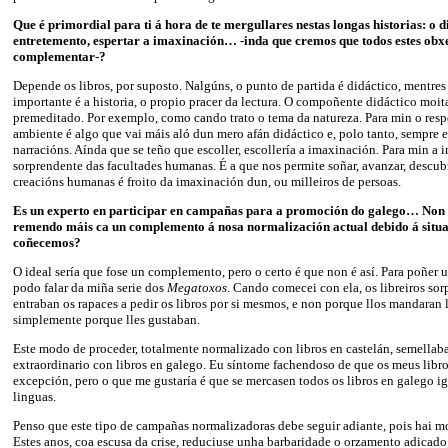
Que é primordial para ti á hora de te mergullares nestas longas historias: o d
entretemento, espertar a imaxinación… -inda que cremos que todos estes obxe
complementar-?
Depende os libros, por suposto. Nalgúns, o punto de partida é didáctico, mentres
importante é a historia, o propio pracer da lectura. O compoñente didáctico moit
premeditado. Por exemplo, como cando trato o tema da natureza. Para min o res
ambiente é algo que vai máis aló dun mero afán didáctico e, polo tanto, sempre e
narracións. Aínda que se teño que escoller, escollería a imaxinación. Para min a 
sorprendente das facultades humanas. É a que nos permite soñar, avanzar, descu
creacións humanas é froito da imaxinación dun, ou milleiros de persoas.
Es un experto en participar en campañas para a promoción do galego… Non p
remendo máis ca un complemento á nosa normalización actual debido á situa
coñecemos?
O ideal sería que fose un complemento, pero o certo é que non é así. Para poñer 
podo falar da miña serie dos
Megatoxos
. Cando comecei con ela, os libreiros so
entraban os rapaces a pedir os libros por si mesmos, e non porque llos mandaran l
simplemente porque lles gustaban.
Este modo de proceder, totalmente normalizado con libros en castelán, semellaba
extraordinario con libros en galego. Eu síntome fachendoso de que os meus libr
excepción, pero o que me gustaría é que se mercasen todos os libros en galego ig
linguas.
Penso que este tipo de campañas normalizadoras debe seguir adiante, pois hai mo
Estes anos, coa escusa da crise, reduciuse unha barbaridade o orzamento adicado