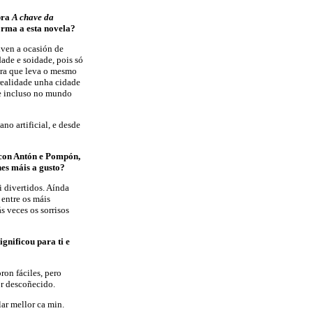
bra
A chave da
orma a esta novela?
iven a ocasión de
dade e soidade, pois só
dra que leva o mesmo
 realidade unha cidade
le incluso no mundo
no artificial, e desde
o con Antón e Pompón,
hes máis a gusto?
 divertidos. Aínda
 entre os máis
 veces os sorrisos
ignificou para ti e
ron fáciles, pero
or descoñecido.
lar mellor ca min.