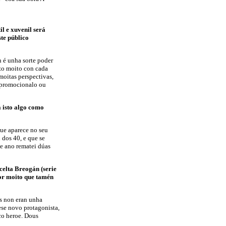
l e xuvenil será
ste público
n é unha sorte poder
ozo moito con cada
moitas perspectivas,
e promocionalo ou
á isto algo como
que aparece no seu
dos 40, e que se
te ano rematei dúas
celta Breogán (serie
or moito que tamén
os non eran unha
ese novo protagonista,
co heroe. Dous