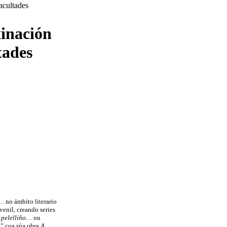
inación
tades
… no ámbito literario
venil, creando series
 pelelliño…
ou
” coa súa obra
A