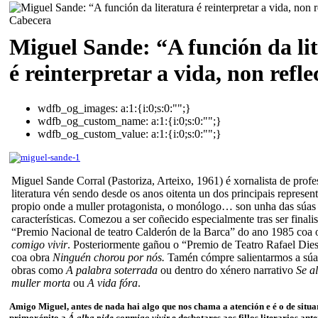
Miguel Sande: “A función da li
é reinterpretar a vida, non refle
wdfb_og_images:
a:1:{i:0;s:0:"";}
wdfb_og_custom_name:
a:1:{i:0;s:0:"";}
wdfb_og_custom_value:
a:1:{i:0;s:0:"";}
Miguel Sande Corral (Pastoriza, Arteixo, 1961) é xornalista de profe
literatura vén sendo desde os anos oitenta un dos principais represent
propio onde a muller protagonista, o monólogo… son unha das súas 
características. Comezou a ser coñecido especialmente tras ser finalis
“Premio Nacional de teatro Calderón de la Barca” do ano 1985 coa
comigo vivir
. Posteriormente gañou o “Premio de Teatro Rafael Die
coa obra
Ninguén chorou por nós.
Tamén cómpre salientarmos a súa
obras como
A palabra soterrada
ou dentro do xénero narrativo
Se a
muller morta
ou
A vida fóra
.
Amigo Miguel, antes de nada hai algo que nos chama a atención e é o de situa
primoxénito a
Á alba pide conmigo vivir
e desbotares aos fillos literarios an