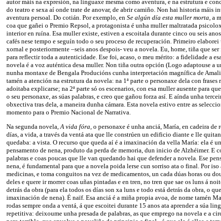
autor máis na expresión, na linguaxe mesma como aventura, e na estrutura e co
do teatro e sexa aí onde trate de anovar, de abrir camiño. Non hai historia máis i
aventura persoal. Do cotián. Por exemplo, en
Se algún día esta muller morta
, a 
coa que gañei o Premio Repsol, a protagonista é unha muller maltratada psicolo
interior en ruína. Esa muller existe, estiven a escoitala durante cinco ou seis an
cafés nese tempo e seguín todo o seu proceso de recuperación. Primeiro elaborei
xornal e posteriormente –seis anos despois- veu a novela. Eu, home, tiña que ser 
para reflectir toda a autenticidade. Ese foi, acaso, o meu mérito: a fidelidade a e
novela é a voz auténtica desa muller. Non tiña outra opción (Logo adaptouse a u
nunha montaxe de Bengala Producións cunha interpretación magnífica de Amal
tamén a atención na estrutura da novela: na 1ª parte o personaxe dela con frases 
adoitaba explicarse; na 2ª parte só os escenarios, con esa muller ausente para que
o seu personaxe, as súas palabras, e creo que gañou forza así. E aínda unha terce
obxectiva tras dela, a maneira dunha cámara. Esta novela estivo entre as selecc
momento para o Premio Nacional de Narrativa.
Na segunda novela,
A vida fóra,
o personaxe é unha anciá, María, en cadeira de r
días, a vida, a través da ventá ata que lle constrúen un edificio diante e lle quita
quedaba: a vista. O recurso que queda aí é a imaxinación da vella María: ela é u
pensamento de nena, produto da perda de memoria, dun inicio de Alzhéimer. E c
palabras e coas poucas que lle van quedando hai que defender a novela. Ese pens
nena, é fundamental para que a novela poida lerse cun sorriso ata o final. Por is
medicinas, e toma conguitos na vez de medicamentos, un cada dúas horas ou do
deles e quere ir morrer coas uñas pintadas e en tren, no tren que sae os luns á noit
detrás da obra (para ela todos os días son xa luns e todo está detrás da obra, o que
imaxinación de nena). É naïf. Esa anciá é a miña propia avoa, de nome tamén Mar
rodas sempre onda a ventá, á que escoitei durante 15 anos ata aprender a súa lin
repetitiva: deixoume unha presada de palabras, as que emprego na novela e a cir