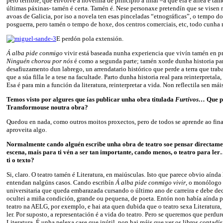
pero terrible, que envolve a noveliña de principio a final –á que ela é allea e tamé
últimas páxinas- tamén é certa. Tamén é. Nese personaxe pretendín que se visen 
avoas de Galicia, por iso a novela ten esas pinceladas “etnográficas”, o tempo do
posguerra, pero tamén o tempo de hoxe, dos centros comerciais, etc, todo cunha 
E perdón pola extensión.
Á alba pide conmigo
vivir está baseada nunha experiencia que vivín tamén en pr
Ninguén chorou por nós
é como a segunda parte; tamén xorde dunha historia par
desafiuzamento dun labrego, un arrendatario histórico que perde a terra que tra
que a súa filla le a tese na facultade. Parto dunha historia real para reinterpretala, 
Esa é para min a función da literatura, reinterpretar a vida. Non reflectila sen máis
Temos visto por algures que ías publicar unha obra titulada
Furtivos…
Que pa
Transformouse noutra obra?
Quedou en nada, como outros moitos proxectos, pero de todos se aprende ao fina
aproveita algo.
Normalmente cando alguén escribe unha obra de teatro soe pensar directamen
escena, mais para ti vén a ser tan importante, cando menos, o teatro para ler
ti o texto?
Si, claro. O teatro tamén é Literatura, en maiúsculas. Isto que parece obvio aínda
entendan nalgúns casos. Cando escribín
Á alba pide conmigo vivir
, o monólogo
universitaria que queda embarazada cursando o último ano de carreira e debe dec
ocultei a miña condición, grande ou pequena, de poeta. Entón non había aínda p
teatro na AELG, por exemplo, e hai ata quen dubida que o teatro sexa Literatura
ler. Por suposto, a representación é a vida do teatro. Pero se queremos que perdure
Literatura. É unha pelexa case que inútil, non hai máis que ver os libros contadí