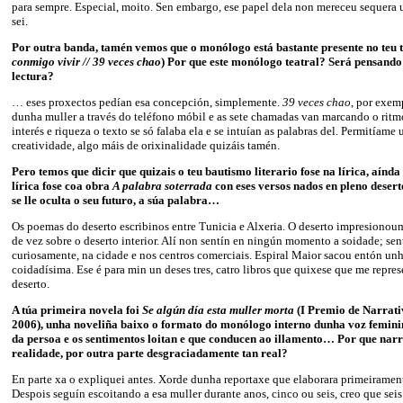
para sempre. Especial, moito. Sen embargo, ese papel dela non mereceu sequera
sei.
Por outra banda, tamén vemos que o monólogo está bastante presente no teu t
conmigo vivir // 39 veces chao
) Por que este monólogo teatral? Será pensando
lectura?
… eses proxectos pedían esa concepción, simplemente.
39 veces chao
, por exem
dunha muller a través do teléfono móbil e as sete chamadas van marcando o ritm
interés e riqueza o texto se só falaba ela e se intuían as palabras del. Permitíame
creatividade, algo máis de orixinalidade quizáis tamén.
Pero temos que dicir que quizais o teu bautismo literario fose na lírica, aínda
lírica fose coa obra
A palabra soterrada
con eses versos nados en pleno deser
se lle oculta o seu futuro, a súa palabra…
Os poemas do deserto escribinos entre Tunicia e Alxeria. O deserto impresionou
de vez sobre o deserto interior. Alí non sentín en ningún momento a soidade; sen
curiosamente, na cidade e nos centros comerciais. Espiral Maior sacou entón un
coidadísima. Ese é para min un deses tres, catro libros que quixese que me repre
deserto.
A túa primeira novela foi
Se algún día esta muller morta
(I Premio de Narrati
2006), unha noveliña baixo o formato do monólogo interno dunha voz femini
da persoa e os sentimentos loitan e que conducen ao illamento… Por que narr
realidade, por outra parte desgraciadamente tan real?
En parte xa o expliquei antes. Xorde dunha reportaxe que elaborara primeirament
Despois seguín escoitando a esa muller durante anos, cinco ou seis, creo que seis