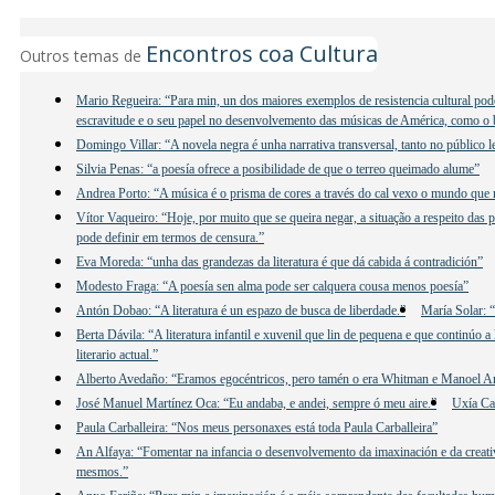
Encontros coa Cultura
Outros temas de
Mario Regueira: “Para min, un dos maiores exemplos de resistencia cultural poder
escravitude e o seu papel no desenvolvemento das músicas de América, como o b
Domingo Villar: “A novela negra é unha narrativa transversal, tanto no público 
Silvia Penas: “a poesía ofrece a posibilidade de que o terreo queimado alume”
Andrea Porto: “A música é o prisma de cores a través do cal vexo o mundo que
Vítor Vaqueiro: “Hoje, por muito que se queira negar, a situação a respeito das 
pode definir em termos de censura.”
Eva Moreda: “unha das grandezas da literatura é que dá cabida á contradición”
Modesto Fraga: “A poesía sen alma pode ser calquera cousa menos poesía”
Antón Dobao: “A literatura é un espazo de busca de liberdade.”
María Solar: “
Berta Dávila: “A literatura infantil e xuvenil que lin de pequena e que continúo
literario actual.”
Alberto Avedaño: “Eramos egocéntricos, pero tamén o era Whitman e Manoel 
José Manuel Martínez Oca: “Eu andaba, e andei, sempre ó meu aire.”
Uxía Ca
Paula Carballeira: “Nos meus personaxes está toda Paula Carballeira”
An Alfaya: “Fomentar na infancia o desenvolvemento da imaxinación e da creativ
mesmos.”