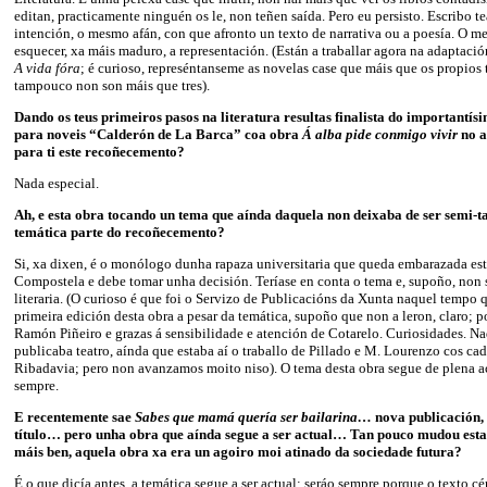
editan, practicamente ninguén os le, non teñen saída. Pero eu persisto. Escribo 
intención, o mesmo afán, con que afronto un texto de narrativa ou a poesía. O 
esquecer, xa máis maduro, a representación. (Están a traballar agora na adaptació
A vida fóra
; é curioso, represéntanseme as novelas case que máis que os propios t
tampouco non son máis que tres).
Dando os teus primeiros pasos na literatura resultas finalista do importantís
para noveis “Calderón de La Barca” coa obra
Á alba pide conmigo vivir
no 
para ti este recoñecemento?
Nada especial.
Ah, e esta obra tocando un tema que aínda daquela non deixaba de ser semi-t
temática parte do recoñecemento?
Si, xa dixen, é o monólogo dunha rapaza universitaria que queda embarazada e
Compostela e debe tomar unha decisión. Teríase en conta o tema e, supoño, non se
literaria. (O curioso é que foi o Servizo de Publicacións da Xunta naquel tempo
primeira edición desta obra a pesar da temática, supoño que non a leron, claro;
Ramón Piñeiro e grazas á sensibilidade e atención de Cotarelo. Curiosidades. N
publicaba teatro, aínda que estaba aí o traballo de Pillado e M. Lourenzo cos cad
Ribadavia; pero non avanzamos moito niso). O tema desta obra segue de plena a
sempre.
E recentemente sae
Sabes que mamá quería ser bailarina…
nova publicación, 
título… pero unha obra que aínda segue a ser actual… Tan pouco mudou esta
máis ben, aquela obra xa era un agoiro moi atinado da sociedade futura?
É o que dicía antes, a temática segue a ser actual; seráo sempre porque o texto 