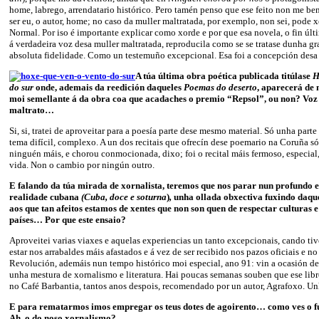
home, labrego, arrendatario histórico. Pero tamén penso que ese feito non me b
ser eu, o autor, home; no caso da muller maltratada, por exemplo, non sei, pode x
Normal. Por iso é importante explicar como xorde e por que esa novela, o fin últ
á verdadeira voz desa muller maltratada, reproducila como se se tratase dunha gr
absoluta fidelidade. Como un testemuño excepcional. Esa foi a concepción desa
A túa última obra poética publicada titúlase
H
do sur
onde, ademais da reedición daqueles
Poemas do deserto
, aparecerá de
moi semellante á da obra coa que acadaches o premio “Repsol”, ou non? Voz
maltrato…
Si, si, tratei de aproveitar para a poesía parte dese mesmo material. Só unha parte
tema difícil, complexo. A un dos recitais que ofrecín dese poemario na Coruña só
ninguén máis, e chorou conmocionada, dixo; foi o recital máis fermoso, especial
vida. Non o cambio por ningún outro.
E falando da túa mirada de xornalista, teremos que nos parar nun profundo e
realidade cubana
(Cuba, doce e soturna
)
,
unha ollada obxectiva fuxindo daqu
aos que tan afeitos estamos de xentes que non son quen de respectar culturas e
países… Por que este ensaio?
Aproveitei varias viaxes e aquelas experiencias un tanto excepcionais, cando ti
estar nos arrabaldes máis afastados e á vez de ser recibido nos pazos oficiais e 
Revolución, ademáis nun tempo histórico moi especial, ano 91: vin a ocasión de e
unha mestura de xornalismo e literatura. Hai poucas semanas souben que ese lib
no Café Barbantia, tantos anos despois, recomendado por un autor, Agrafoxo. Unh
E para rematarmos imos empregar os teus dotes de agoirento… como ves o fu
Ah, o do noso xornalismo?