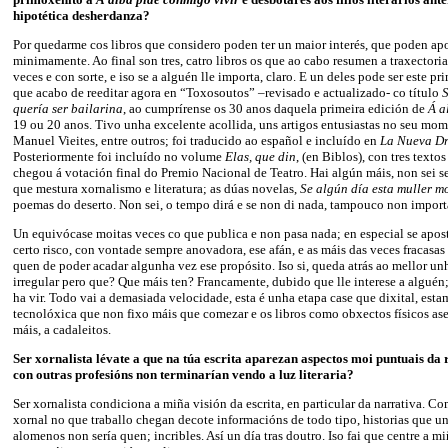
hipotética desherdanza?
Por quedarme cos libros que considero poden ter un maior interés, que poden apo
minimamente. Ao final son tres, catro libros os que ao cabo resumen a traxectoria
veces e con sorte, e iso se a alguén lle importa, claro. E un deles pode ser este pri
que acabo de reeditar agora en “Toxosoutos” –revisado e actualizado- co título
quería ser bailarina
, ao cumprírense os 30 anos daquela primeira edición de
Á 
19 ou 20 anos. Tivo unha excelente acollida, uns artigos entusiastas no seu mo
Manuel Vieites, entre outros; foi traducido ao español e incluído en
La Nueva Dr
Posteriormente foi incluído no volume
Elas, que din
, (en Biblos), con tres texto
chegou á votación final do Premio Nacional de Teatro. Hai algún máis, non sei se
que mestura xornalismo e literatura; as dúas novelas,
Se algún día esta muller m
poemas do deserto. Non sei, o tempo dirá e se non di nada, tampouco non import
Un equivócase moitas veces co que publica e non pasa nada; en especial se apost
certo risco, con vontade sempre anovadora, ese afán, e as máis das veces fracasas
quen de poder acadar algunha vez ese propósito. Iso si, queda atrás ao mellor un
irregular pero que? Que máis ten? Francamente, dubido que lle interese a alguén
ha vir. Todo vai a demasiada velocidade, esta é unha etapa case que dixital, es
tecnolóxica que non fixo máis que comezar e os libros como obxectos físicos as
máis, a cadaleitos.
Ser xornalista lévate a que na túa escrita aparezan aspectos moi puntuais da 
con outras profesións non terminarían vendo a luz literaria?
Ser xornalista condiciona a miña visión da escrita, en particular da narrativa. 
xornal no que traballo chegan decote informacións de todo tipo, historias que u
alomenos non sería quen; incribles. Así un día tras doutro. Iso fai que centre a 