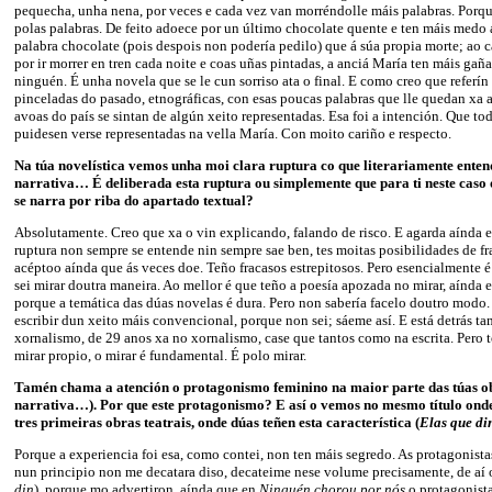
pequecha, unha nena, por veces e cada vez van morréndolle máis palabras. Porqu
polas palabras. De feito adoece por un último chocolate quente e ten máis medo a
palabra chocolate (pois despois non podería pedilo) que á súa propia morte; ao 
por ir morrer en tren cada noite e coas uñas pintadas, a anciá María ten máis gaña
ninguén. É unha novela que se le cun sorriso ata o final. E como creo que referín
pinceladas do pasado, etnográficas, con esas poucas palabras que lle quedan xa a 
avoas do país se sintan de algún xeito representadas. Esa foi a intención. Que to
puidesen verse representadas na vella María. Con moito cariño e respecto.
Na túa novelística vemos unha moi clara ruptura co que literariamente ente
narrativa… É deliberada esta ruptura ou simplemente que para ti neste caso 
se narra por riba do apartado textual?
Absolutamente. Creo que xa o vin explicando, falando de risco. E agarda aínda e v
ruptura non sempre se entende nin sempre sae ben, tes moitas posibilidades de fra
acéptoo aínda que ás veces doe. Teño fracasos estrepitosos. Pero esencialmente é
sei mirar doutra maneira. Ao mellor é que teño a poesía apozada no mirar, aínda e
porque a temática das dúas novelas é dura. Pero non sabería facelo doutro modo. 
escribir dun xeito máis convencional, porque non sei; sáeme así. E está detrás ta
xornalismo, de 29 anos xa no xornalismo, case que tantos como na escrita. Pero t
mirar propio, o mirar é fundamental. É polo mirar.
Tamén chama a atención o protagonismo feminino na maior parte das túas ob
narrativa…). Por que este protagonismo? E así o vemos no mesmo título onde 
tres primeiras obras teatrais, onde dúas teñen esta característica (
Elas que di
Porque a experiencia foi esa, como contei, non ten máis segredo. As protagonista
nun principio non me decatara diso, decateime nese volume precisamente, de aí o
din
), porque mo advertiron, aínda que en
Ninguén chorou por nós
o protagonist