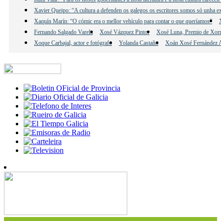
Xavier Queipo: “A cultura a defenden os galegos os escritores somos só unha e
Xaquín Marín: “O cómic era o mellor vehículo para contar o que queríamos”
Fernando Salgado Varela
Xosé Vázquez Pintor
Xosé Luna, Premio de Xor
Xoque Carbajal, actor e fotógrafo
Yolanda Castaño
Xoán Xosé Fernández A