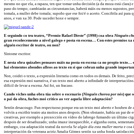
mesmo no que ela, a rapaza, ten que tomar unha decisión (a da moza está clara) 
paso do tempo; cambiarán as circunstancias, haberá máis ou menos supostos, per
tomala, a muller debe tomala; supoño que ese foi/é o acerto. Concibila así para 
anos, e van xa 30. Pode suceder hoxe e sempre.
E seguindo co teu teatro, “Premio Rafael Dieste” (1998) coa obra
Ninguén ch
gran recoñecemento a nivel galego e posta en escena… Con estes premios xa 
alguén escritor de teatro, ou non?
Síntome escritor.
E nesta obra quizabes pensases máis na posta en escena ca no propio texto… 
hai elementos abondos alleos ao texto en si que cobran unha grande importa
Non, coidei o texto, a expresión literaria como en todos os demais. De feito, prec
esa expresión moi narrativa, é un texto moi aberto a infindade de interpretación
difícil de levar a escena. Así foi, un fracaso.
Cando viches unha obra túa sobre o escenario (
Ninguén chorou por nós
) que 
o pai da obra, fuches moi crítico ao ver aquela libre adaptación?
Sentín desacougo. Fun respectuoso porque era un texto moi aberto e houben de 
volvín a escribir teatro ata moitos anos despois. (Non obstante, había un par de 
creativas, por exemplo a proxección en vídeo do labrego fumando un último cig
despois de ser desafiuzado; unha imaxe inesquecible, e algunha outra, sementand
embargo, coa adaptación teatral da novela
Se algún día esta muller morta
e coa 
interpretación da veterana actriz Amalia Gómez sentín xa unha fonda satisfacc