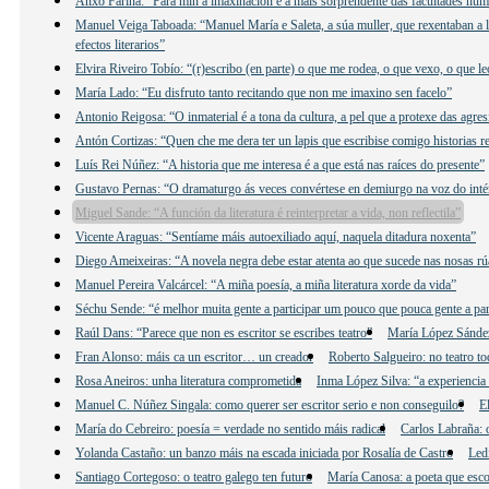
Anxo Fariña: “Para min a imaxinación é a máis sorprendente das facultades hu
Manuel Veiga Taboada: “Manuel María e Saleta, a súa muller, que rexentaban a lib
efectos literarios”
Elvira Riveiro Tobío: “(r)escribo (en parte) o que me rodea, o que vexo, o que 
María Lado: “Eu disfruto tanto recitando que non me imaxino sen facelo”
Antonio Reigosa: “O inmaterial é a tona da cultura, a pel que a protexe das agre
Antón Cortizas: “Quen che me dera ter un lapis que escribise comigo historias re
Luís Rei Núñez: “A historia que me interesa é a que está nas raíces do presente”
Gustavo Pernas: “O dramaturgo ás veces convértese en demiurgo na voz do inté
Miguel Sande: “A función da literatura é reinterpretar a vida, non reflectila”
Vicente Araguas: “Sentíame máis autoexiliado aquí, naquela ditadura noxenta”
Diego Ameixeiras: “A novela negra debe estar atenta ao que sucede nas nosas rú
Manuel Pereira Valcárcel: “A miña poesía, a miña literatura xorde da vida”
Séchu Sende: “é melhor muita gente a participar um pouco que pouca gente a par
Raúl Dans: “Parece que non es escritor se escribes teatro”
María López Sández:
Fran Alonso: máis ca un escritor… un creador
Roberto Salgueiro: no teatro to
Rosa Aneiros: unha literatura comprometida
Inma López Silva: “a experiencia 
Manuel C. Núñez Singala: como querer ser escritor serio e non conseguilo?
E
María do Cebreiro: poesía = verdade no sentido máis radical
Carlos Labraña: o
Yolanda Castaño: un banzo máis na escada iniciada por Rosalía de Castro
Led
Santiago Cortegoso: o teatro galego ten futuro
María Canosa: a poeta que esco