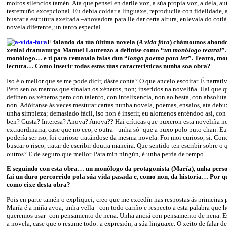
moitos silencios tamén. Ata que pensei en darlle voz, a súa propia voz, a dela, a
testemuño excepcional. Eu debía coidar a linguaxe, reproducila con fidelidade, 
buscar a estrutura axeitada –anovadora para lle dar certa altura, enlevala do coti
novela diferente, un tanto especial.
E falando da túa última novela (
A vida fóra
) chámounos abondo
xenial dramaturgo Manuel Lourenzo a definise como “
un monólogo teatral
”
monólogo… e ti para rematala falas dun “
longo poema para ler
”. Teatro, mon
lectura… Como inserir todas estas túas características nunha soa obra?
Iso é o mellor que se me pode dicir, dáste conta? O que anceio escoitar. É narrativa
Pero sen os marcos que sinalan os xéneros, non; inseridos na noveliña. Hai que q
definen os xéneros pero con talento, con intelixencia, non ao besta, con absoluta
non. Adóitanse ás veces mesturar cartas nunha novela, poemas, ensaios, ata debu
unha simpleza; demasiado fácil, iso non é inserir, eu alomenos enténdoo así, con 
ben? Gusta? Interesa? Anova? Anova?? Hai críticas que puxeron esta noveliña no
extraordinaria, case que no ceo, e outra –unha só- que a puxo polo puto chan. 
podería ser iso, foi curioso tratándose da mesma novela. Foi moi curioso, si. Con
buscar o risco, tratar de escribir doutra maneira. Que sentido ten escribir sobre o 
outros? E de seguro que mellor. Para min ningún, é unha perda de tempo.
E seguindo con esta obra… un monólogo da protagonista (María), unha perso
fai un duro percorrido pola súa vida pasada e, como non, da historia… Por qu
como eixe desta obra?
Pois en parte tamén o expliquei; creo que me excedín nas respostas ás primeiras 
María é a miña avoa; unha vella –con todo cariño e respecto a esta palabra que 
queremos usar- con pensamento de nena. Unha anciá con pensamento de nena. Es
a novela, case que o resume todo: a expresión, a súa linguaxe. O xeito de falar d