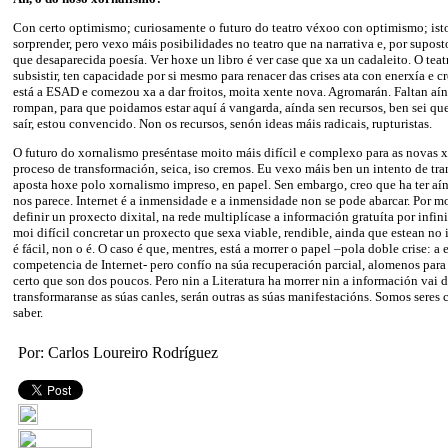
Con certo optimismo; curiosamente o futuro do teatro véxoo con optimismo; isto
sorprender, pero vexo máis posibilidades no teatro que na narrativa e, por supost
que desaparecida poesía. Ver hoxe un libro é ver case que xa un cadaleito. O teatr
subsistir, ten capacidade por si mesmo para renacer das crises ata con enerxía e 
está a ESAD e comezou xa a dar froitos, moita xente nova. Agromarán. Faltan aín
rompan, para que poidamos estar aquí á vangarda, aínda sen recursos, ben sei que
saír, estou convencido. Non os recursos, senón ideas máis radicais, rupturistas.
O futuro do xornalismo preséntase moito máis difícil e complexo para as novas 
proceso de transformación, seica, iso cremos. Eu vexo máis ben un intento de t
aposta hoxe polo xornalismo impreso, en papel. Sen embargo, creo que ha ter aí
nos parece. Internet é a inmensidade e a inmensidade non se pode abarcar. Por m
definir un proxecto dixital, na rede multiplícase a información gratuíta por infin
moi difícil concretar un proxecto que sexa viable, rendible, ainda que estean no
é fácil, non o é. O caso é que, mentres, está a morrer o papel –pola doble crise: a
competencia de Internet- pero confío na súa recuperación parcial, alomenos para 
certo que son dos poucos. Pero nin a Literatura ha morrer nin a información vai 
transformaranse as súas canles, serán outras as súas manifestacións. Somos seres 
saber.
Por: Carlos Loureiro Rodríguez