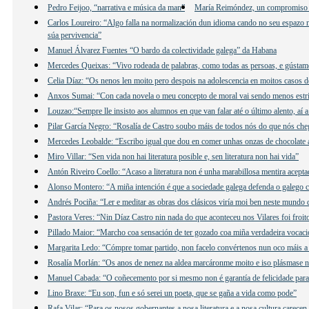
Pedro Feijoo, “narrativa e música da man”
María Reimóndez, un compromiso
Carlos Loureiro: “Algo falla na normalización dun idioma cando no seu espazo n
súa pervivencia”
Manuel Álvarez Fuentes “O bardo da colectividade galega” da Habana
Mercedes Queixas: “Vivo rodeada de palabras, como todas as persoas, e gústame e
Celia Díaz: “Os nenos len moito pero despois na adolescencia en moitos casos d
Anxos Sumai: “Con cada novela o meu concepto de moral vai sendo menos estri
Louzao:“Sempre lle insisto aos alumnos en que van falar até o último alento, aí 
Pilar García Negro: “Rosalía de Castro soubo máis de todos nós do que nós che
Mercedes Leobalde: “Escribo igual que dou en comer unhas onzas de chocolate 
Miro Villar: “Sen vida non hai literatura posible e, sen literatura non hai vida”
Antón Riveiro Coello: “Acaso a literatura non é unha marabillosa mentira acepta
Alonso Montero: “A miña intención é que a sociedade galega defenda o galego c
Andrés Pociña: “Ler e meditar as obras dos clásicos viría moi ben neste mundo 
Pastora Veres: “Nin Díaz Castro nin nada do que aconteceu nos Vilares foi froit
Pillado Maior: “Marcho coa sensación de ter gozado coa miña verdadeira vocació
Margarita Ledo: “Cómpre tomar partido, non facelo convértenos nun oco máis a 
Rosalía Morlán: “Os anos de nenez na aldea marcáronme moito e iso plásmase n
Manuel Cabada: “O coñecemento por si mesmo non é garantía de felicidade para
Lino Braxe: “Eu son, fun e só serei un poeta, que se gaña a vida como pode”
Rafa Vilar: “Para os nosos gobernantes a nosa literatura e a nosa cultura carecen