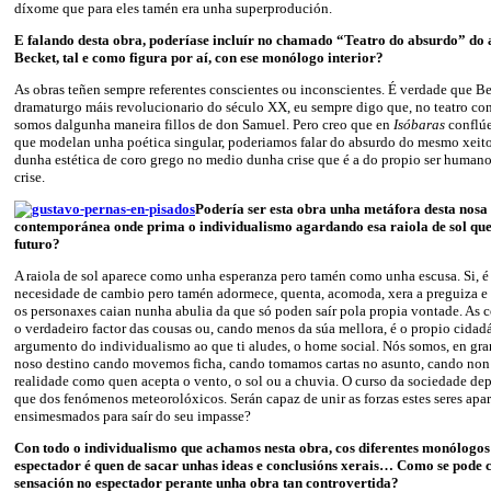
díxome que para eles tamén era unha superprodución.
E falando desta obra, poderíase incluír no chamado “Teatro do absurdo” d
Becket, tal e como figura por aí, con ese monólogo interior?
As obras teñen sempre referentes conscientes ou inconscientes. É verdade que Be
dramaturgo máis revolucionario do século XX, eu sempre digo que, no teatro c
somos dalgunha maneira fillos de don Samuel. Pero creo que en
Isóbaras
conflúe
que modelan unha poética singular, poderiamos falar do absurdo do mesmo xeito
dunha estética de coro grego no medio dunha crise que é a do propio ser humano.
crise.
Podería ser esta obra unha metáfora desta nosa
contemporánea onde prima o individualismo agardando esa raiola de sol que
futuro?
A raiola de sol aparece como unha esperanza pero tamén como unha escusa. Si, 
necesidade de cambio pero tamén adormece, quenta, acomoda, xera a preguiza e a
os personaxes caian nunha abulia da que só poden saír pola propia vontade. As 
o verdadeiro factor das cousas ou, cando menos da súa mellora, é o propio cidad
argumento do individualismo ao que ti aludes, o home social. Nós somos, en gr
noso destino cando movemos ficha, cando tomamos cartas no asunto, cando non
realidade como quen acepta o vento, o sol ou a chuvia. O curso da sociedade de
que dos fenómenos meteorolóxicos. Serán capaz de unir as forzas estes seres ap
ensimesmados para saír do seu impasse?
Con todo o individualismo que achamos nesta obra, cos diferentes monólogos
espectador é quen de sacar unhas ideas e conclusións xerais… Como se pode c
sensación no espectador perante unha obra tan controvertida?