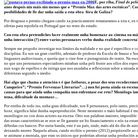
E, por riba,
Final de pelí
anos despois nin máis nin menos que o “Premio Max das artes escénicas”. Co
posibilidades de lle dar unha saída a esta obra fóra de Galiza?
Por desgraza o premio chegara cando xa practicamente remataramos a xira e, en 
ofertas para repoñela en Portugal que no resto do estado.
Con esta obra pretendiches facer realmente unha homenaxe ao cinema ou má
unha interacción (?) entre varios personaxes verbo dunha realidade concreta
Sempre me propoño investigar nos límites da realidade e no que é específico e c
disciplina. Eu son un gran cinéfilo, ademais de profesor da Escola de Imaxe e S
linguaxes audiovisuais, e quería que o cine fose o protagonista do teatro. Na es
no que uns personaxes espectadores miraban unha peli fronte aos ollos dos espect
nun xogo de espellos e de intriga que nos axudaba a reflexionar sobre a mirada 
diferenzas segundo o medio.
Hai algo que chama a atención e é que
Isóbaras
, a pesar dos seus recoñecem
Cunqueiro”; “Premio Fervenzas Literarias”…) non foi posta aínda en escena.
causas para que aínda unha compañía non enfrontase ese reto? Monólogo inter
tema, dificultade da montaxe…
Por enriba de todo iso, unha gran dificultade, son 8 personaxes, polo tanto, precis
hoxe, significa falar dunha superprodución. Neste momento o máis habitual é mo
monólogos ou con dous actores na escena. Oito son palabras maiores, imposibl
das nosas características se non se lle garante un bo financiamento e nós xa estam
débedas cos bancos. Por outra banda, este é un país, onde, máis alá do día de aut
deixando morrer. Naquela altura, cando recibín o premio (2012) propúxenlle ao
se animase a montala, que eran os únicos que poderían afontar unha produción 