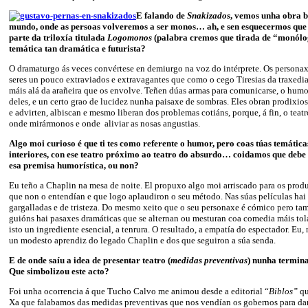
E falando de
Snakizados
, vemos unha obra b
mundo, onde as persoas volveremos a ser monos… ah, e sen esquecermos que
parte da triloxía titulada
Logomonos
(palabra cremos que tirada de “monólog
temática tan dramática e futurista?
O dramaturgo ás veces convértese en demiurgo na voz do intérprete. Os person
seres un pouco extraviados e extravagantes que como o cego Tiresias da traxedia 
máis alá da arañeira que os envolve. Teñen dúas armas para comunicarse, o humor
deles, e un certo grao de lucidez nunha paisaxe de sombras. Eles obran prodixio
e advirten, albiscan e mesmo liberan dos problemas cotiáns, porque, á fin, o teatr
onde mirármonos e onde aliviar as nosas angustias.
Algo moi curioso é que ti tes como referente o humor, pero coas túas temática
interiores, con ese teatro próximo ao teatro do absurdo… coidamos que debe s
esa premisa humorística, ou non?
Eu teño a Chaplin na mesa de noite. El propuxo algo moi arriscado para os prod
que non o entendían e que logo aplaudiron o seu método. Nas súas películas ha
gargalladas e de tristeza. Do mesmo xeito que o seu personaxe é cómico pero tam
guións hai pasaxes dramáticas que se alternan ou mesturan coa comedia máis tol
isto un ingrediente esencial, a tenrura. O resultado, a empatía do espectador. Eu,
un modesto aprendiz do legado Chaplin e dos que seguiron a súa senda.
E de onde saíu a idea de presentar teatro (
medidas preventivas
) nunha termin
Que simbolizou este acto?
Foi unha ocorrencia á que Tucho Calvo me animou desde a editorial “
Biblos”
qu
Xa que falabamos das medidas preventivas que nos vendían os gobernos para da