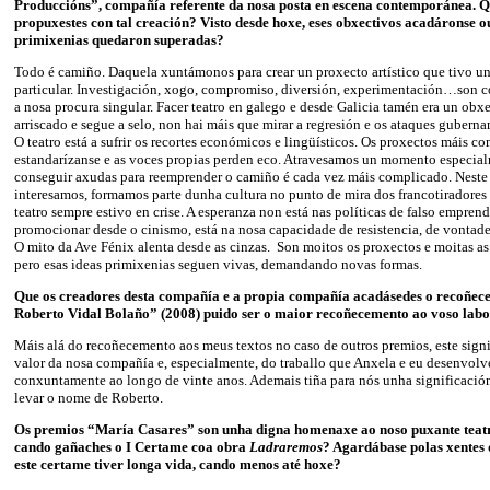
Produccións”, compañía referente da nosa posta en escena contemporánea. Q
propuxestes con tal creación? Visto desde hoxe, eses obxectivos acadáronse o
primixenias quedaron superadas?
Todo é camiño. Daquela xuntámonos para crear un proxecto artístico que tivo u
particular. Investigación, xogo, compromiso, diversión, experimentación…son 
a nosa procura singular. Facer teatro en galego e desde Galicia tamén era un ob
arriscado e segue a selo, non hai máis que mirar a regresión e os ataques guberna
O teatro está a sufrir os recortes económicos e lingüísticos. Os proxectos máis co
estandarízanse e as voces propias perden eco. Atravesamos un momento especial
conseguir axudas para reemprender o camiño é cada vez máis complicado. Neste
interesamos, formamos parte dunha cultura no punto de mira dos francotiradores 
teatro sempre estivo en crise. A esperanza non está nas políticas de falso empr
promocionar desde o cinismo, está na nosa capacidade de resistencia, de vontade
O mito da Ave Fénix alenta desde as cinzas. Son moitos os proxectos e moitas a
pero esas ideas primixenias seguen vivas, demandando novas formas.
Que os creadores desta compañía e a propia compañía acadásedes o recoñe
Roberto Vidal Bolaño” (2008) puido ser o maior recoñecemento ao voso lab
Máis alá do recoñecemento aos meus textos no caso de outros premios, este signi
valor da nosa compañía e, especialmente, do traballo que Anxela e eu desenvol
conxuntamente ao longo de vinte anos. Ademais tiña para nós unha significació
levar o nome de Roberto.
Os premios “María Casares” son unha digna homenaxe ao noso puxante teat
cando gañaches o I Certame coa obra
Ladraremos
? Agardábase polas xentes 
este certame tiver longa vida, cando menos até hoxe?