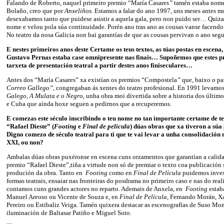
Falando de Roberto, naquel primeiro premio “María Casares
”
tamén estaba nom
Bolaño, creo que por
Anxeliños.
Estamos a falar do ano 1997, uns meses antes mo
desexabamos tanto que puidese asistir a aquela gala, pero non puido ser… Quizai
nome e velou pola súa continuidade. Porén ano tras ano as cousas vanse facendo 
No teatro da nosa Galicia non hai garantías de que as cousas pervivan o ano segu
E nestes primeiros anos deste Certame os teus textos, as túas postas en escen
Gustavo Pernas estaba case omnipresente nas finais… Supoñemos que estes p
tarxeta de presentación teatral a partir destes anos finiseculares…
Antes dos “María Casares” xa existían os premios “Compostela
”
que, baixo o pa
Correo Gallego”
, congregaban ás xentes do teatro profesional. En 1991 levamo
Galego, A Mulata e o Negro,
unha obra moi divertida sobre a historia dos último
e Cuba que aínda hoxe seguen a pedirnos que a recuperemos.
E comezas este século inscribindo o teu nome no tan importante certame de t
“Rafael Dieste” (
Footing
e
Final de película
) dúas obras que xa tiveron a sú
Digno comezo de século teatral para ti que te vai levar a unha consolidación 
XXI, ou non?
Ambalas dúas obras puxéronse en escena cuns orzamentos que garantían a calid
premio “Rafael Dieste”,tiña a virtude non só de premiar o texto coa publicación
produción da obra. Tanto en
Footing
como en
Final de Película
puidemos inves
formas teatrais, ensaiar nas fronteiras do posdrama no primeiro caso e nas do re
contamos cuns grandes actores no reparto. Ademais de Anxela, en
Footing
estab
Manuel Areoso ou Vicente de Souza e, en
Final de Película
, Fernando Morán, X
Pereiro ou Estibaliz Veiga. Tamén quixera destacar as escenografías de Suso Mon
iluminación de Baltasar Patiño e Miguel Soto.