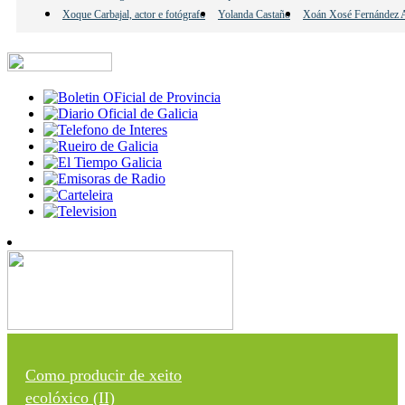
Xoque Carbajal, actor e fotógrafo
Yolanda Castaño
Xoán Xosé Fernández A
Como producir de xeito
ecolóxico (II)