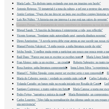
María Lado: “Eu disfruto tanto recitando que non me imaxino sen facelo”
Antonio Reigosa: “O inmaterial é a tona da cultura, a pel que a protexe das agre
Antón Cortizas: “Quen che me dera ter un lapis que escribise comigo historias re
Luís Rei Núñez: “A historia que me interesa é a que está nas raíces do presente”
Gustavo Pernas: “O dramaturgo ás veces convértese en demiurgo na voz do inté
Miguel Sande: “A función da literatura é reinterpretar a vida, non reflectila”
Vicente Araguas: “Sentíame máis autoexiliado aquí, naquela ditadura noxenta”
Diego Ameixeiras: “A novela negra debe estar atenta ao que sucede nas nosas rú
Manuel Pereira Valcárcel: “A miña poesía, a miña literatura xorde da vida”
Séchu Sende: “é melhor muita gente a participar um pouco que pouca gente a par
Raúl Dans: “Parece que non es escritor se escribes teatro”
María López Sández:
Fran Alonso: máis ca un escritor… un creador
Roberto Salgueiro: no teatro to
Rosa Aneiros: unha literatura comprometida
Inma López Silva: “a experiencia 
Manuel C. Núñez Singala: como querer ser escritor serio e non conseguilo?
E
María do Cebreiro: poesía = verdade no sentido máis radical
Carlos Labraña: o
Yolanda Castaño: un banzo máis na escada iniciada por Rosalía de Castro
Led
Santiago Cortegoso: o teatro galego ten futuro
María Canosa: a poeta que esco
Pedro Feijoo, “narrativa e música da man”
María Reimóndez, un compromiso
Carlos Loureiro: “Algo falla na normalización dun idioma cando no seu espazo n
súa pervivencia”