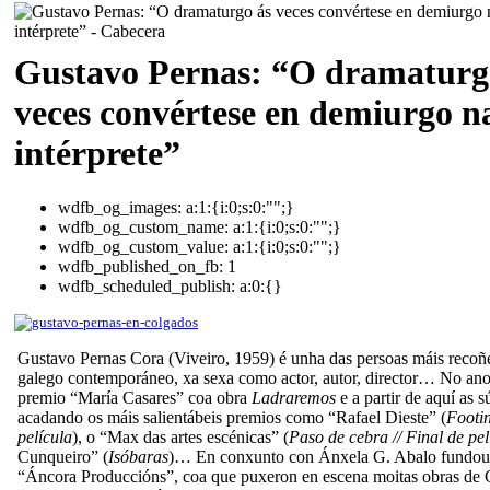
Gustavo Pernas: “O dramaturg
veces convértese en demiurgo n
intérprete”
wdfb_og_images:
a:1:{i:0;s:0:"";}
wdfb_og_custom_name:
a:1:{i:0;s:0:"";}
wdfb_og_custom_value:
a:1:{i:0;s:0:"";}
wdfb_published_on_fb:
1
wdfb_scheduled_publish:
a:0:{}
Gustavo Pernas Cora (Viveiro, 1959) é unha das persoas máis recoñe
galego contemporáneo, xa sexa como actor, autor, director… No an
premio “María Casares” coa obra
Ladraremos
e a partir de aquí as 
acadando os máis salientábeis premios como “Rafael Dieste” (
Footin
película
), o “Max das artes escénicas” (
Paso de cebra // Final de pel
Cunqueiro” (
Isóbaras
)… En conxunto con Ánxela G. Abalo fundou
“Áncora Produccións”, coa que puxeron en escena moitas obras de 