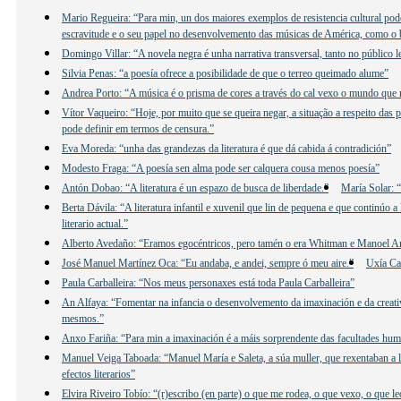
Mario Regueira: “Para min, un dos maiores exemplos de resistencia cultural poder
escravitude e o seu papel no desenvolvemento das músicas de América, como o b
Domingo Villar: “A novela negra é unha narrativa transversal, tanto no público 
Silvia Penas: “a poesía ofrece a posibilidade de que o terreo queimado alume”
Andrea Porto: “A música é o prisma de cores a través do cal vexo o mundo que
Vítor Vaqueiro: “Hoje, por muito que se queira negar, a situação a respeito das 
pode definir em termos de censura.”
Eva Moreda: “unha das grandezas da literatura é que dá cabida á contradición”
Modesto Fraga: “A poesía sen alma pode ser calquera cousa menos poesía”
Antón Dobao: “A literatura é un espazo de busca de liberdade.”
María Solar: “
Berta Dávila: “A literatura infantil e xuvenil que lin de pequena e que continúo
literario actual.”
Alberto Avedaño: “Eramos egocéntricos, pero tamén o era Whitman e Manoel 
José Manuel Martínez Oca: “Eu andaba, e andei, sempre ó meu aire.”
Uxía Ca
Paula Carballeira: “Nos meus personaxes está toda Paula Carballeira”
An Alfaya: “Fomentar na infancia o desenvolvemento da imaxinación e da creativ
mesmos.”
Anxo Fariña: “Para min a imaxinación é a máis sorprendente das facultades hu
Manuel Veiga Taboada: “Manuel María e Saleta, a súa muller, que rexentaban a lib
efectos literarios”
Elvira Riveiro Tobío: “(r)escribo (en parte) o que me rodea, o que vexo, o que 