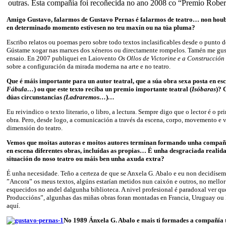
outras. Esta compañía foi recoñecida no ano 2008 co “Premio Robe
Amigo Gustavo, falarmos de Gustavo Pernas é falarmos de teatro… non houb
en determinado momento estivesen no teu maxín ou na túa pluma?
Escribo relatos ou poemas pero sobre todo textos inclasificables desde o punto d
Gústame xogar nas marxes dos xéneros ou directamente rompelos. Tamén me gust
ensaio. En 2007 publiquei en Laiovento
Os Ollos de Victorine e a Construcció
sobre a configuración da mirada moderna na arte e no teatro.
Que é máis importante para un autor teatral, que a súa obra sexa posta en esc
Fábula…
) ou que este texto reciba un premio importante teatral (
Isóbaras
)? 
dúas circunstancias
(Ladraremos…
)
…
Eu reivindico o texto literario, o libro, a lectura. Sempre digo que o lector é o p
obra. Pero, desde logo, a comunicación a través da escena, corpo, movemento e v
dimensión do teatro.
Vemos que moitas autoras e moitos autores terminan formando unha compañí
en escena diferentes obras, incluídas as propias… É unha desgraciada realid
situación do noso teatro ou máis ben unha axuda extra?
É unha necesidade. Teño a certeza de que se Anxela G. Abalo e eu non decidísem
”Ancora” os meus textos, algúns estarían metidos nun caixón e outros, no mellor 
esquecidos no andel dalgunha biblioteca. A nivel profesional é paradoxal ver qu
Produccións”, algunhas das miñas obras foran montadas en Francia, Uruguay ou 
aquí.
No 1989 Ánxela G. Abalo e mais ti formades a compañía 