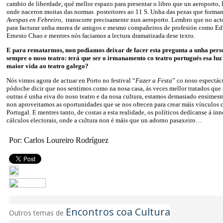
cambio de liberdade, qué mellor espazo para presentar o libro que un aeroporto, l
onde naceron moitas das normas posteriores ao 11 S. Unha das pezas que forman
Avespas en Febreiro,
transcorre precisamente nun aeroporto. Lembro que no ac
para facturar unha morea de amigos e mesmo compañeiros de profesión como E
Ernesto Chao e mentres nós faciamos a lectura dramatizada dese texto.
E para rematarmos, non podiamos deixar de facer esta pregunta a unha perso
sempre o noso teatro: terá que ser o irmanamento co teatro portugués esa luz
maior vida ao teatro galego?
Nós vimos agora de actuar en Porto no festival “
Fazer a Festa
” co noso espectá
pódoche dicir que nos sentimos como na nosa casa, ás veces mellor tratados que
outras é unha eiva do noso teatro e da nosa cultura, estamos demasiado ensime
non aproveitamos as oportunidades que se nos ofrecen para crear máis vínculos 
Portugal. E mentres tanto, de costas a esta realidade, os políticos dedícanse á inn
cálculos electorais, onde a cultura non é máis que un adorno pasaxeiro…
Por: Carlos Loureiro Rodríguez
Encontros coa Cultura
Outros temas de