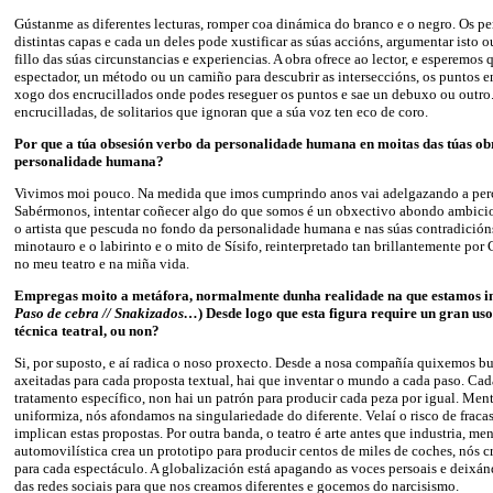
Gústanme as diferentes lecturas, romper coa dinámica do branco e o negro. Os p
distintas capas e cada un deles pode xustificar as súas accións, argumentar isto 
fillo das súas circunstancias e experiencias. A obra ofrece ao lector, e esperemos 
espectador, un método ou un camiño para descubrir as interseccións, os puntos 
xogo dos encrucillados onde podes reseguer os puntos e sae un debuxo ou outro.
encrucilladas, de solitarios que ignoran que a súa voz ten eco de coro.
Por que a túa obsesión verbo da personalidade humana en moitas das túas obr
personalidade humana?
Vivimos moi pouco. Na medida que imos cumprindo anos vai adelgazando a per
Sabérmonos, intentar coñecer algo do que somos é un obxectivo abondo ambicios
o artista que pescuda no fondo da personalidade humana e nas súas contradición
minotauro e o labirinto e o mito de Sísifo, reinterpretado tan brillantemente por
no meu teatro e na miña vida.
Empregas moito a metáfora, normalmente dunha realidade na que estamos in
Paso de cebra // Snakizados…
) Desde logo que esta figura require un gran us
técnica teatral, ou non?
Si, por suposto, e aí radica o noso proxecto. Desde a nosa compañía quixemos bu
axeitadas para cada proposta textual, hai que inventar o mundo a cada paso. Cad
tratamento específico, non hai un patrón para producir cada peza por igual. Ment
uniformiza, nós afondamos na singulariedade do diferente. Velaí o risco de fraca
implican estas propostas. Por outra banda, o teatro é arte antes que industria, men
automovilística crea un prototipo para producir centos de miles de coches, nós 
para cada espectáculo. A globalización está apagando as voces persoais e deixá
das redes sociais para que nos creamos diferentes e gocemos do narcisismo.