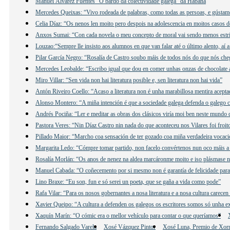
Manuel Álvarez Fuentes “O bardo da colectividade galega” da Habana
Mercedes Queixas: “Vivo rodeada de palabras, como todas as persoas, e gústame e
Celia Díaz: “Os nenos len moito pero despois na adolescencia en moitos casos d
Anxos Sumai: “Con cada novela o meu concepto de moral vai sendo menos estri
Louzao:“Sempre lle insisto aos alumnos en que van falar até o último alento, aí 
Pilar García Negro: “Rosalía de Castro soubo máis de todos nós do que nós che
Mercedes Leobalde: “Escribo igual que dou en comer unhas onzas de chocolate 
Miro Villar: “Sen vida non hai literatura posible e, sen literatura non hai vida”
Antón Riveiro Coello: “Acaso a literatura non é unha marabillosa mentira acepta
Alonso Montero: “A miña intención é que a sociedade galega defenda o galego c
Andrés Pociña: “Ler e meditar as obras dos clásicos viría moi ben neste mundo 
Pastora Veres: “Nin Díaz Castro nin nada do que aconteceu nos Vilares foi froit
Pillado Maior: “Marcho coa sensación de ter gozado coa miña verdadeira vocació
Margarita Ledo: “Cómpre tomar partido, non facelo convértenos nun oco máis a 
Rosalía Morlán: “Os anos de nenez na aldea marcáronme moito e iso plásmase n
Manuel Cabada: “O coñecemento por si mesmo non é garantía de felicidade para
Lino Braxe: “Eu son, fun e só serei un poeta, que se gaña a vida como pode”
Rafa Vilar: “Para os nosos gobernantes a nosa literatura e a nosa cultura carecen
Xavier Queipo: “A cultura a defenden os galegos os escritores somos só unha e
Xaquín Marín: “O cómic era o mellor vehículo para contar o que queríamos”
Fernando Salgado Varela
Xosé Vázquez Pintor
Xosé Luna, Premio de Xor