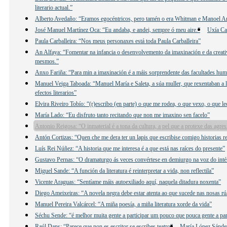
literario actual.”
Alberto Avedaño: “Eramos egocéntricos, pero tamén o era Whitman e Manoel 
José Manuel Martínez Oca: “Eu andaba, e andei, sempre ó meu aire.”
Uxía Ca
Paula Carballeira: “Nos meus personaxes está toda Paula Carballeira”
An Alfaya: “Fomentar na infancia o desenvolvemento da imaxinación e da creativ
mesmos.”
Anxo Fariña: “Para min a imaxinación é a máis sorprendente das facultades hu
Manuel Veiga Taboada: “Manuel María e Saleta, a súa muller, que rexentaban a lib
efectos literarios”
Elvira Riveiro Tobío: “(r)escribo (en parte) o que me rodea, o que vexo, o que 
María Lado: “Eu disfruto tanto recitando que non me imaxino sen facelo”
Antonio Reigosa: “O inmaterial é a tona da cultura, a pel que a protexe das agre
Antón Cortizas: “Quen che me dera ter un lapis que escribise comigo historias re
Luís Rei Núñez: “A historia que me interesa é a que está nas raíces do presente”
Gustavo Pernas: “O dramaturgo ás veces convértese en demiurgo na voz do inté
Miguel Sande: “A función da literatura é reinterpretar a vida, non reflectila”
Vicente Araguas: “Sentíame máis autoexiliado aquí, naquela ditadura noxenta”
Diego Ameixeiras: “A novela negra debe estar atenta ao que sucede nas nosas rú
Manuel Pereira Valcárcel: “A miña poesía, a miña literatura xorde da vida”
Séchu Sende: “é melhor muita gente a participar um pouco que pouca gente a par
Raúl Dans: “Parece que non es escritor se escribes teatro”
María López Sández: