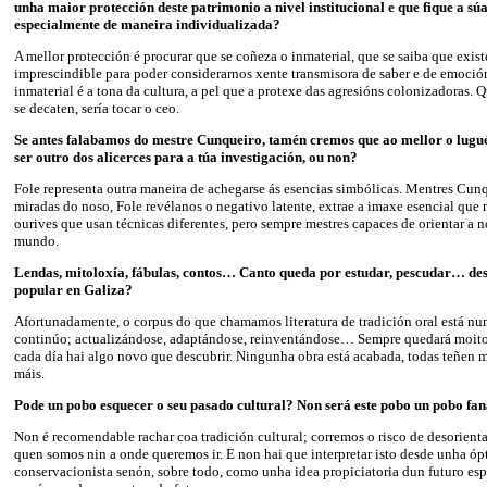
unha maior protección deste patrimonio a nivel institucional e que fique a sú
especialmente de maneira individualizada?
A mellor protección é procurar que se coñeza o inmaterial, que se saiba que exis
imprescindible para poder considerarnos xente transmisora de saber e de emocións
inmaterial é a tona da cultura, a pel que a protexe das agresións colonizadoras. 
se decaten, sería tocar o ceo.
Se antes falabamos do mestre Cunqueiro, tamén cremos que ao mellor o lugu
ser outro dos alicerces para a túa investigación, ou non?
Fole representa outra maneira de achegarse ás esencias simbólicas. Mentres Cun
miradas do noso, Fole revélanos o negativo latente, extrae a imaxe esencial que 
ourives que usan técnicas diferentes, pero sempre mestres capaces de orientar a n
mundo.
Lendas, mitoloxía, fábulas, contos… Canto queda por estudar, pescudar… dest
popular en Galiza?
Afortunadamente, o corpus do que chamamos literatura de tradición oral está nu
continúo; actualizándose, adaptándose, reinventándose… Sempre quedará moito
cada día hai algo novo que descubrir. Ningunha obra está acabada, todas teñen m
máis.
Pode un pobo esquecer o seu pasado cultural? Non será este pobo un pobo fa
Non é recomendable rachar coa tradición cultural; corremos o risco de desorient
quen somos nin a onde queremos ir. E non hai que interpretar isto desde unha ó
conservacionista senón, sobre todo, como unha idea propiciatoria dun futuro es