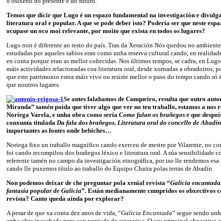
o osíxeno do presente e do futuro.
Temos que dicir que Lugo é un espazo fundamental na investigación e divulg
literatura oral e popular. A que se pode deber isto? Podería ser que neste espa
ocupase un oco moi relevante, por moito que exista en todos os lugares?
Lugo non é diferente ao resto do país. Tras da Xeración Nós quedou no ambiente 
estudadas por aqueles sabios eran como unha reserva cultural cando, en realida
en conta porque eran as mellor coñecidas. Nos últimos tempos, se cadra, en Lugo
máis actividades relacionadas coa literatura oral, desde xornadas a obradoiros, 
que este patrimonio estea máis vivo ou resiste mellor o paso do tempo cando só é
que noutros lugares.
Se antes falabamos de Cunqueiro, resulta que outro auto
Miranda” tamén poida que tiver algo que ver no teu traballo, estamos a nos r
Noriega Varela, e unha obra como sería
Como falan os brañegos
e que despoi
conxunta titulada
Da fala dos brañegos. Literatura oral do concello de Abadín
importantes as fontes onde bebiches…
Noriega fixo un traballo magnífico cando exerceu de mestre por Vilarente, no co
foi cando recompilou dos brañegos léxico e literatura oral. A súa sensibilidade 
referente tamén no campo da investigación etnográfica, por iso lle rendemos e
cando lle puxemos título ao traballo do Equipo Chaira polas terras de Abadín.
Non podemos deixar de che preguntar pola xenial revista “
Galicia encantada
fantasía popular de Galicia
”. Están medianamente cumpridos os obxectivos co
revista? Canto queda aínda por explorar?
A pesar de que xa conta dez anos de vida, “
Galicia Encantada
” segue sendo unh
unha obra inacabada pero con vontade de estar viva. O seu principal obxectivo 