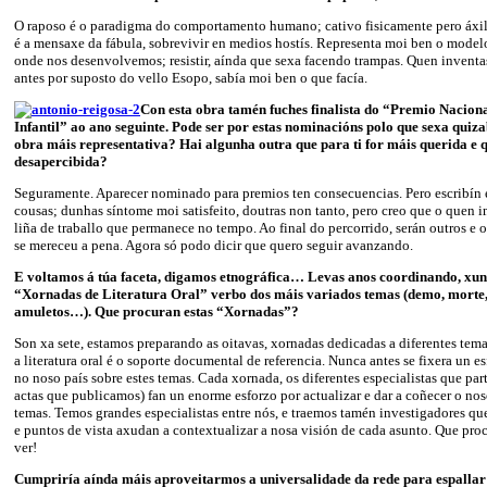
O raposo é o paradigma do comportamento humano; cativo fisicamente pero áxil
é a mensaxe da fábula, sobrevivir en medios hostís. Representa moi ben o mode
onde nos desenvolvemos; resistir, aínda que sexa facendo trampas. Quen inventa
antes por suposto do vello Esopo, sabía moi ben o que facía.
Con esta obra tamén fuches finalista do “Premio Naciona
Infantil” ao ano seguinte. Pode ser por estas nominacións polo que sexa quiz
obra máis representativa? Hai algunha outra que para ti for máis querida e 
desapercibida?
Seguramente. Aparecer nominado para premios ten consecuencias. Pero escribín 
cousas; dunhas síntome moi satisfeito, doutras non tanto, pero creo que o quen 
liña de traballo que permanece no tempo. Ao final do percorrido, serán outros e 
se mereceu a pena. Agora só podo dicir que quero seguir avanzando.
E voltamos á túa faceta, digamos etnográfica… Levas anos coordinando, xunt
“Xornadas de Literatura Oral” verbo dos máis variados temas (demo, morte
amuletos…). Que procuran estas “Xornadas”?
Son xa sete, estamos preparando as oitavas, xornadas dedicadas a diferentes te
a literatura oral é o soporte documental de referencia. Nunca antes se fixera un 
no noso país sobre estes temas. Cada xornada, os diferentes especialistas que part
actas que publicamos) fan un enorme esforzo por actualizar e dar a coñecer o nos
temas. Temos grandes especialistas entre nós, e traemos tamén investigadores que
e puntos de vista axudan a contextualizar a nosa visión de cada asunto. Que pr
ver!
Cumpriría aínda máis aproveitarmos a universalidade da rede para espallar