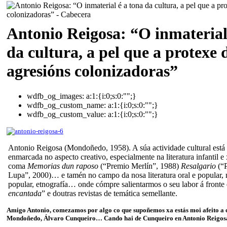
Antonio Reigosa: “O inmaterial
da cultura, a pel que a protexe 
agresións colonizadoras”
wdfb_og_images:
a:1:{i:0;s:0:"";}
wdfb_og_custom_name:
a:1:{i:0;s:0:"";}
wdfb_og_custom_value:
a:1:{i:0;s:0:"";}
Antonio Reigosa (Mondoñedo, 1958). A súa actividade cultural está
enmarcada no aspecto creativo, especialmente na literatura infantil e
coma
Memorias dun raposo
(“Premio Merlín”, 1988)
Resalgario
(“
Lupa”, 2000)… e tamén no campo da nosa literatura oral e popular, 
popular, etnografía… onde cómpre salientarmos o seu labor á fronte 
encantada
” e doutras revistas de temática semellante.
Amigo Antonio, comezamos por algo co que supoñemos xa estás moi afeito a c
Mondoñedo, Álvaro Cunqueiro… Cando hai de Cunqueiro en Antonio Reigos