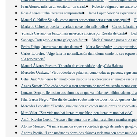
Fran Alonso: máis ca un escritor… un creador
Roberto Salgueiro: no teatro to
Rosa Aneiros: unha literatura comprometida
Inma López Silva: “a experiencia 
Manuel C. Núñez Singala: como querer ser escritor serio e non conseguilo?
E
María do Cebreiro: poesía = verdade no sentido máis radical
Carlos Labraña: o
Yolanda Castaño: un banzo máis na escada iniciada por Rosalía de Castro
Led
Santiago Cortegoso: o teatro galego ten futuro
María Canosa: a poeta que esco
Pedro Feijoo, “narrativa e música da man”
María Reimóndez, un compromiso
Carlos Loureiro: “Algo falla na normalización dun idioma cando no seu espazo n
súa pervivencia”
Manuel Álvarez Fuentes “O bardo da colectividade galega” da Habana
Mercedes Queixas: “Vivo rodeada de palabras, como todas as persoas, e gústame e
Celia Díaz: “Os nenos len moito pero despois na adolescencia en moitos casos d
Anxos Sumai: “Con cada novela o meu concepto de moral vai sendo menos estri
Louzao:“Sempre lle insisto aos alumnos en que van falar até o último alento, aí 
Pilar García Negro: “Rosalía de Castro soubo máis de todos nós do que nós che
Mercedes Leobalde: “Escribo igual que dou en comer unhas onzas de chocolate 
Miro Villar: “Sen vida non hai literatura posible e, sen literatura non hai vida”
Antón Riveiro Coello: “Acaso a literatura non é unha marabillosa mentira acepta
Alonso Montero: “A miña intención é que a sociedade galega defenda o galego c
Andrés Pociña: “Ler e meditar as obras dos clásicos viría moi ben neste mundo 