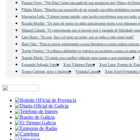
Pastora Veres: “Nin Díaz Castro nin nada do que aconteceu nos Vilares foi froit
Pillado Maior: “Marcho coa sensación de ter gozado coa miña verdadeira vocació
Margarita Ledo: “Cómpre tomar partido, non facelo convértenos nun oco máis a 
Rosalía Morlán: “Os anos de nenez na aldea marcáronme moito e iso plásmase n
Manuel Cabada: “O coñecemento por si mesmo non é garantía de felicidade para
Lino Braxe: “Eu son, fun e só serei un poeta, que se gaña a vida como pode”
Rafa Vilar: “Para os nosos gobernantes a nosa literatura e a nosa cultura carecen
Xavier Queipo: “A cultura a defenden os galegos os escritores somos só unha e
Xaquín Marín: “O cómic era o mellor vehículo para contar o que queríamos”
Fernando Salgado Varela
Xosé Vázquez Pintor
Xosé Luna, Premio de Xor
Xoque Carbajal, actor e fotógrafo
Yolanda Castaño
Xoán Xosé Fernández A