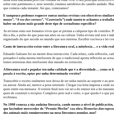
sobre este patrimonio e, nese sentido, estamos satisfeitos do camiño andado. Mai
que comeza cada instante. Así que, comezamos!
E tampouco podemos esquecer outras moitas revistas con obxectivos similare
musas”, “A voz dos carraos”, “Castronela”
) onde tamén te achamos a trabal
haber un abano máis grande deste tipo de xornalismo específico?
As revistas orais son formatos vivos que se prestan a calquera tipo de contidos. 
día a día, o pulso do que pasa nas artes ou na cultura. Unha revista oral non é má
organizado do que sucede no mundo que nos interesa. Escribir coa boca e ler cos
Canto de interacción existe entre a literatura oral, a mitoloxía… e a vida rea
Eduardo Galeano foi un mestre desa interacción. Cada relato, cada reflexión, ca
pensador é unha mostra intelixente de que o tradicional aporta reflexión ao actu
lemos sentenzas dun intelixente dun mundo en extinción.
A literatura oral e popular ten unha calidade que é a diversidade… como se fa
pasala á escrita, optar por unha determinada versión?
Transcribir o escrito oralmente non deixa de ser unha traizón ao soporte e ao pe
ou autora. Aínda así, merece a pena intentalo. Chegar coa letra impresa a onde n
quen emite esa mensaxe. A versión final non vai ser a do emisor nin a do transmi
quen de construír o receptor. Complexo pero real e certo; o que queda é o que p
recibimos.
No 1998 comeza a túa andaina literaria, cando menos a nivel de publicación,
que facéndote merecedor do “Premio Merlín” coa obra
Memorias dun rapos
dos animais máis omnipresentes na nosa literatura popular, non?