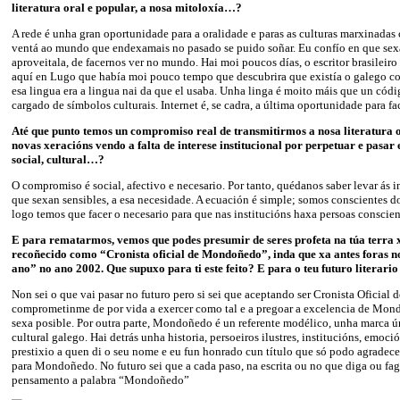
literatura oral e popular, a nosa mitoloxía…?
A rede é unha gran oportunidade para a oralidade e paras as culturas marxinada
ventá ao mundo que endexamais no pasado se puido soñar. Eu confío en que se
aproveitala, de facernos ver no mundo. Hai moi poucos días, o escritor brasileiro
aquí en Lugo que había moi pouco tempo que descubrira que existía o galego co
esa lingua era a lingua nai da que el usaba. Unha linga é moito máis que un códig
cargado de símbolos culturais. Internet é, se cadra, a última oportunidade para fa
Até que punto temos un compromiso real de transmitirmos a nosa literatura o
novas xeracións vendo a falta de interese institucional por perpetuar e pasar e
social, cultural…?
O compromiso é social, afectivo e necesario. Por tanto, quédanos saber levar ás in
que sexan sensibles, a esa necesidade. A ecuación é simple; somos conscientes do
logo temos que facer o necesario para que nas institucións haxa persoas conscie
E para rematarmos, vemos que podes presumir de seres profeta na túa terra x
recoñecido como “Cronista oficial de Mondoñedo”, inda que xa antes foras
ano” no ano 2002. Que supuxo para ti este feito? E para o teu futuro literario
Non sei o que vai pasar no futuro pero si sei que aceptando ser Cronista Oficia
comprometinme de por vida a exercer como tal e a pregoar a excelencia de Mon
sexa posible. Por outra parte, Mondoñedo é un referente modélico, unha marca 
cultural galego. Hai detrás unha historia, persoeiros ilustres, institucións, e
prestixio a quen di o seu nome e eu fun honrado cun título que só podo agradece
para Mondoñedo. No futuro sei que a cada paso, na escrita ou no que diga ou fag
pensamento a palabra “Mondoñedo”