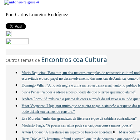
Por: Carlos Loureiro Rodríguez
Encontros coa Cultura
Outros temas de
Mario Regueira: “Para min, un dos maiores exemplos de resistencia cultural poder
escravitude e o seu papel no desenvolvemento das músicas de América, como o b
Domingo Villar: “A novela negra é unha narrativa transversal, tanto no público 
Silvia Penas: “a poesía ofrece a posibilidade de que o terreo queimado alume”
Andrea Porto: “A música é o prisma de cores a través do cal vexo o mundo que
Vítor Vaqueiro: “Hoje, por muito que se queira negar, a situação a respeito das 
pode definir em termos de censura.”
Eva Moreda: “unha das grandezas da literatura é que dá cabida á contradición”
Modesto Fraga: “A poesía sen alma pode ser calquera cousa menos poesía”
Antón Dobao: “A literatura é un espazo de busca de liberdade.”
María Solar: “
Berta Dávila: “A literatura infantil e xuvenil que lin de pequena e que continúo