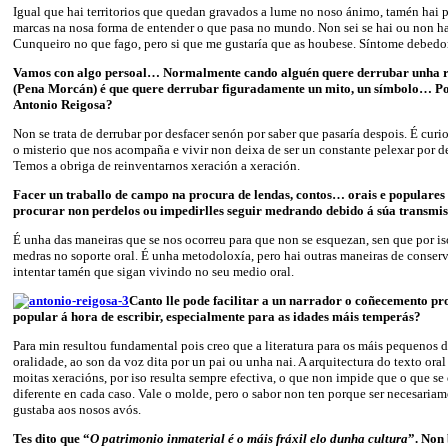
Igual que hai territorios que quedan gravados a lume no noso ánimo, tamén hai 
marcas na nosa forma de entender o que pasa no mundo. Non sei se hai ou non h
Cunqueiro no que fago, pero si que me gustaría que as houbese. Síntome debedor
Vamos con algo persoal… Normalmente cando alguén quere derrubar unha 
(Pena Morcán) é que quere derrubar figuradamente un mito, un símbolo… Por
Antonio Reigosa?
Non se trata de derrubar por desfacer senón por saber que pasaría despois. É curi
o misterio que nos acompaña e vivir non deixa de ser un constante pelexar por de
Temos a obriga de reinventarnos xeración a xeración.
Facer un traballo de campo na procura de lendas, contos… orais e populares e
procurar non perdelos ou impedirlles seguir medrando debido á súa transmis
É unha das maneiras que se nos ocorreu para que non se esquezan, sen que por iso
medras no soporte oral. É unha metodoloxía, pero hai outras maneiras de conserv
intentar tamén que sigan vivindo no seu medio oral.
Canto lle pode facilitar a un narrador o coñecemento pr
popular á hora de escribir, especialmente para as idades máis temperás?
Para min resultou fundamental pois creo que a literatura para os máis pequenos 
oralidade, ao son da voz dita por un pai ou unha nai. A arquitectura do texto ora
moitas xeracións, por iso resulta sempre efectiva, o que non impide que o que se
diferente en cada caso. Vale o molde, pero o sabor non ten porque ser necesaria
gustaba aos nosos avós.
Tes dito que “
O patrimonio inmaterial é o máis fráxil elo dunha cultura
”. Non