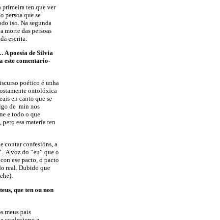
a primeira ten que ver
mo persoa que se
todo iso. Na segunda
 a morte das persoas
da escrita.
… A poesía de Silvia
a este comentario-
iscurso poético é unha
upostamente ontolóxica
eais en canto que se
algo de min nos
ne e todo o que
, pero esa materia ten
de contar confesións, a
”. A voz do “eu” que o
 con ese pacto, o pacto
do real. Dubido que
ehe).
teus, que ten ou non
os meus país
ue explosiono e