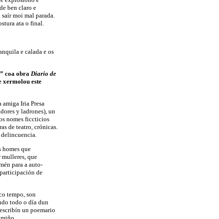
ede ben claro e
 saír moi mal parada.
tura ata o final.
anquila e calada e os
s” coa obra
Diario de
e xermolou este
a amiga Iria Presa
adores y ladrones), un
os nomes ficcticios
s de teatro, crónicas.
 delincuencia.
os homes que
 mulleres, que
amén para a auto-
 participación de
uco tempo, son
ndo todo o día dun
e escribín un poemario
amiño.