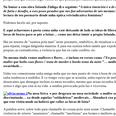
No limiar a esta obra Iolanda Zúñiga di o seguinte: “
A única intención é a de 
de furia e desafío, a eses pesos pesados que nos fan adversarias de nós mesmas
lectura do teu poemario dende unha óptica reivindicativa feminista?
Podemos facelo así, por suposto.
E aquí acharemos á poeta coma unha vate deixando de lado as ideas de liber
luvas de boxeo para se pór a loitar… como nos deixa intuír a propia Ioland
Hai un intento de “xustiza pola man” neste poemario, simbólico, de ritualizar o e
para reparar, vingar dalgunha maneira. E para esa xustiza teñen tamén que expoñe
propias, as contradicións, a violencia que hai en cada conflito, etc.
No mesmo título vemos mulleres e flores… e incluso en versos como :”
En posi
muller que baila coas flores // trata de morder o bordo tenso da noite
”… muller
escuridade…
Unha vez comentoume unha amiga miña que no meu punto de vista á hora de crea
unha tendencia á sordidez. E co tempo vexo que se acentúa, unha especie de mel
desencanto que abrangue incluso os meus recordos, mesmo que sexan recordos fe
xeitos é algo que está aí na vida: a sombra provocada pola luz e viceversa.
Na nosa lírica -e por desgraza na nosa sociedade- a muller 
discriminada… xa dende aquelas “soldadeiras” medievais… Abondará coa p
que esta visión mude ou haberá que coller as luvas de loita?
A palabra serve, sobre todo para chamarlle ás cousas polo seun nome. Chamarlle 
violencia de xénero “asasinatos”, chamarlle “machistas” aos homes e mulleres qu