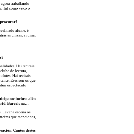
u agora traballando
lo. Tal como vexo o
e procurar?
 queimado alume, é
trás as cinzas, a ruína,
os?
alidades. Hai recitais
 clube de lectura,
oíntes. Hai recitais
rtante. Eses son os que
n dun espectáculo
ticipante incluso alén
adrid, Barcelona…
s. Levar á escena os
onteiras que mencionas,
reación. Cantos destes