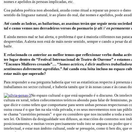
nomes e apelidos ás persoas implicadas, etc.
Coa palabra poética non abondará, axuda como ritual a reparar un pouco o dano p
sentido da linguaxe natural, ir ao plano do real, dar nomes e apelidos, pode axud
Até cando as ladras, as bailarinas, as asasinas terán que seguir nesta socieda
tal e como vemos nos derradeiros versos do poemario (
e alí // en permanente 
E aínda menos mal se hai alerta, o problema é que á maioría cóllennos nas pataca
desprevidas. A alerta non está de máis neste sentido, sempre e cando a pesar da al
baile.
E relacionado co anterior ao mellor temos que reflexionar verbo dunha acti
ter lugar dentro do “Festival Internacional de Teatro de Ourense” e estamos a
“Enconro Mulleres creando”… “
Somos actrices, é dicir mulleres traballadora
sentímonos dobremente agredidas
.” Até cando esta loita incluso no espazo cu
estar máis que superado?
Para responder a esa pregunta habería que ver as estatísticas respecto á presenza
traballamos no sector cultural, e habería tamén que ir ás nosas casas e ás casas do
No espazo cultural o que está superado é o discurso. Os intelect
cultura en xeral, teñen coñecementos teóricos abondo para falar de feminismo, p
que dicir e como teñen que comportarse para seren unhas persoas respectuosas c
outra cousa é o que fan na súa vida privada, e os seus movementos non tan público
se chama “cuestións persoais” e que eu considero que nos incumbe a toda a socie
sen lei. Os límites da desigualdade son difusos, as reaccións do contorno son ind
posicionamento, e moitas veces precisamente todo isto se ampara no poder que c
intelectual, e estar nun ámbito cultural, onde se presupón, como ti ben dis, que e