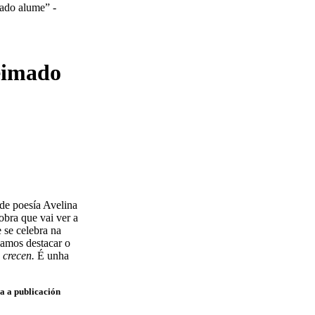
ueimado
de poesía Avelina
 obra que vai ver a
 se celebra na
iamos destacar o
 crecen.
É unha
a a publicación