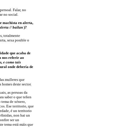
ersoal. Falar, no
ar no social.
de machista en alerta,
alerta // bailan
)?
s, totalmente
erta, sexa posible o
vidade que acaba de
 nos referir ao
s, e como tais
ltural onde debería de
 das mulleres que
s homes deste sector.
uais, as persoas da
ara saber o que teñen
o tema de xénero,
s. Ese territorio, que
dade, é un territorio
efinidas, non hai un
onfire ser un
ste tema está máis que