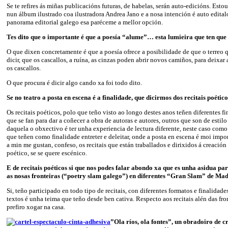
Se te refires ás miñas publicacións futuras, de habelas, serán auto-edicións. Esto
nun álbum ilustrado coa ilustradora Andrea Jano e a nosa intención é auto edita
panorama editorial galego esa paréceme a mellor opción.
Tes dito que o importante é que a poesía “alume”… esta lumieira que ten qu
O que dixen concretamente é que a poesía ofrece a posibilidade de que o terreo
dicir, que os cascallos, a ruína, as cinzas poden abrir novos camiños, para deixar a
os cascallos.
O que procura é dicir algo cando xa foi todo dito.
Se no teatro a posta en escena é a finalidade, que dicirmos dos recitais poétic
Os recitais poéticos, polo que teño visto ao longo destes anos teñen diferentes fin
que se fan para dar a coñecer a obra de autoras e autores, outros que son de estilo
daquela o obxectivo é ter unha experiencia de lectura diferente, neste caso como 
que teñen como finalidade entreter e deleitar, onde a posta en escena é moi impo
a min me gustan, confeso, os recitais que están traballados e dirixidos á creació
poético, se se quere escénico.
E de recitais poéticos si que nos podes falar abondo xa que es unha asidua par
as nosas fronteiras (“poetry slam galego”) en diferentes “Gran Slam” de M
Si, teño participado en todo tipo de recitais, con diferentes formatos e finalidade
textos é unha teima que teño desde ben cativa. Respecto aos recitais alén das fr
prefiro xogar na casa.
”Ola ríos, ola fontes”, un obradoiro de c