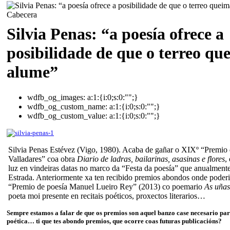
Silvia Penas: “a poesía ofrece a
posibilidade de que o terreo q
alume”
wdfb_og_images:
a:1:{i:0;s:0:"";}
wdfb_og_custom_name:
a:1:{i:0;s:0:"";}
wdfb_og_custom_value:
a:1:{i:0;s:0:"";}
Silvia Penas Estévez (Vigo, 1980). Acaba de gañar o XIXº “Premio 
Valladares” coa obra
Diario de ladras, bailarinas, asasinas e flores
,
luz en vindeiras datas no marco da “Festa da poesía” que anualmente
Estrada. Anteriormente xa ten recibido premios abondos onde poder
“Premio de poesía Manuel Lueiro Rey” (2013) co poemario
As uñas
poeta moi presente en recitais poéticos, proxectos literarios…
Sempre estamos a falar de que os premios son aquel banzo case necesario par
poética… ti que tes abondo premios, que ocorre coas futuras publicacións?