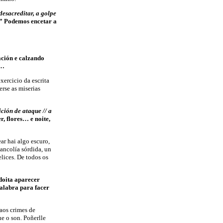
desacreditar, a golpe
.” Podemos encetar a
ación e calzando
a…
xercicio da escrita
rse as miserias
ción de ataque // a
, flores… e noite,
r hai algo escuro,
ancolía sórdida, un
lices. De todos os
adoita aparecer
alabra para facer
aos crimes de
e o son. Poñerlle