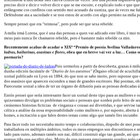
preciso dicir e dicir e volver dicir e que se me escoite, e explicalo todo e que qu
enfángome cos conflitos cun sentido moi acusado da xustiza, que ás veces me fai
Deféndome ata a saciedade e se non estou de acordo con algo persisto na miña pos
Sempre pensei que era “teimosa”, pero pode ser que sexa rebelde.
A miña irmá Lorena, que é una das persoas a quen vai adicado este libro, é moi tr
meus pais nunca lle chamaron rebelde, pero é bastante máis rebelde ca min.
Recentemente acabas de acadar o XIXº “Premio de poesía Avelina Valladare
ladras, bailarinas, asasinas e flores
, obra que en breve vai ver a luz… Como s
poemario?
Pois xermolou a partir da descoberta, grazas á miñ
dunha edición facsímile de “
Diario de los asesinos”
(Órgano oficial de acuchill
xornal publicado en Lyon en 1884, do que non se sabe moito, pero suponse que 
dos asasinos que aparecen esconden a man de grandes escritores. Hai poemas, obra
Pareceume xenial a idea de ter un órgano de difusión para as persoas dedicadas á
Entón pensei que sería interesante facer un xornal deste tipo para as mulleres e 
quixeramos divulgar os problemas sociais e persoais que xorden polo feito de ser
creásemos historias ficticias de vinganza e cousas así divertidas, e que servise t
crítica a análise da nosa responsabilidade como mulleres e, por suposto, aberta á
homes, a incitación a que falen destes temas como algo que tamén lles incumbe.
Para facer todo iso necesitaba moito tempo e colaboracións, dispoño de moi po
traballadora en múltiples ámbitos, todos os meus empregos son discontinuos e a
lado para outro, ademais tamén son nai, difícil construír algo tan grande, así qu
porque tiña que escribir algo. Moito do que pensara previamente quedou polo c