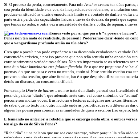
Si. O proceso da perda, concretamente. Para min
As uñas crecen
ten dúas partes, 
coa perda da identidade e da voz, da incapacidade de rebelarse, a anulación co
produce en situacións vitais e emocionais límite e a vontade de darlle a volta a 
parte está a perda das capacidades físicas a través da doenza, da perda que supón
que temos ao redor, e outra vez a necesidade de darlle a volta, de reparar, a través 
Temos visto por aí que para ti “a poesía é ficción”
Penas non ten nada de realidade, de persoal? Poderiamos dicir -tendo en cont
que o vangardismo profundo aniña na túa obra?
Creo que a poesía non pode expoñerse a esa dicotomía verdade/non verdade.O d
construción artística, e por iso provoca que non teña sentido unha oposición s
entre sentimentos verdadeiros e falsos. Non ten importancia se os referentes son r
trata dun
falar imaxinario
cun
falante ficcticio
. Se o que me preguntas é se hai 
poemas, do que me pasa e vexo no mundo, entón si. Nese sentido escribo coa car
provoca unha tensión, que abre furados, iso é o que despois utilizo como materia
detrás un discurso, un construto artificial.
Por exemplo
Diario de ladras…
non se trata dun diario persoal coa literalidade 
pesar da palabra “diario”, que ademais neste caso vai como sinónimo de “xornal
percorre son moitas voces. E as lectoras e lectores achéganse aos textos literarios
de saber que no texto hai outro mundo onde as posibilidades son diferentes das 
alguén lea poesía para coñecer as intimidades de quen o escribiu (iso espero, heh
E teimando no anterior, a rebeldía que se enxerga nesta obra, e outros versos 
ten algo do eu de Silvia Penas?
“Rebeldía” é una palabra que me soa case
vintage
, talvez porque lla teño oído a
referíndose a min desde moi cativa centos de veces. Son una persoa impulsiva q