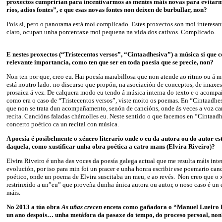
proxectos cumprirían para incentivarmos as mentes máis novas para evitarm
rios, adios fontes”, e que esas novas fontes non deixen de burbullar, non?
Pois si, pero o panorama está moi complicado. Estes proxectos son moi interesant
claro, ocupan unha porcentaxe moi pequena na vida dos cativos. Complicado.
E nestes proxectos (“Tristecentos versos”, “Cintaadhesiva”) a música si que
relevante importancia, como ten que ser en toda poesía que se precie, non?
Non ten por que, creo eu. Hai poesía marabillosa que non atende ao ritmo ou á mú
está noutro lado: no discurso que propón, na asociación de conceptos, de imaxes.
prosaica á vez. De calquera modo eu tendo á música interna do texto e o acomp
como era o caso de “Tristecentos versos”, viste moito os poemas. En “Cintaadhes
que non se trata dun acompañamento, senón de cancións, onde ás veces a voz can
recita. Cancións faladas chámolles eu. Neste sentido o que facemos en “Cintaad
concerto poético ca un recital con música.
A poesía é posibelmente o xénero literario onde o eu da autora ou do autor es
daquela, como xustificar unha obra poética a catro mans (Elvira Riveiro)?
Elvira Riveiro é unha das voces da poesía galega actual que me resulta máis inter
evolución, por iso para min foi un pracer e unha honra escribir ese poemario can
poético, onde un poema de Elvira suscitaba un meu, e ao revés. Non creo que o 
restrinxido a un”eu” que proveña dunha única autora ou autor, o noso caso é un
máis.
No 2013 a túa obra
As uñas crecen
enceta como gañadora o “Manuel Lueiro R
un ano despois… unha metáfora da pasaxe do tempo, do proceso persoal, no