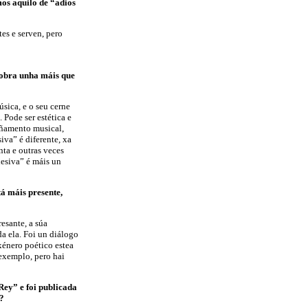
os aquilo de “adios
es e serven, pero
 cobra unha máis que
sica, e o seu cerne
 Pode ser estética e
añamento musical,
iva” é diferente, xa
ta e outras veces
hesiva” é máis un
tá máis presente,
esante, a súa
da ela. Foi un diálogo
xénero poético estea
 exemplo, pero hai
ey” e foi publicada
n?