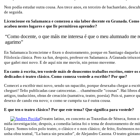
Non podía estudar outra cousa. Aos trece anos, en terceiro de bacharelato, descu
de seguida.
Licenciouse en Salamanca e comezou a súa labor docente en Granada. Como f
acabou nestes lugares e que lle permitiron aprender?
“Como docente, o que máis me interesa é que o meu alumnado me re
agarimo”
En Salamanca licencieime e fixen o doutoramento, porque en Santiago daquela 
Filoloxía clásica. Pero xa fun, despois, profesor en Salamanca. A Granada tróux
que gañei moi novo. E de aquí nin me movín, nin penso moverme.
En canto á escrita, ten vostede máis de douscentos traballos escritos, entre os
dedicados ó teatro clásico. Como comeza vostede a escribir? Por que?
Comecei a escribir moi novo, sendo un rapaciño, porque desexaba chegar a escri
cheguei! Teño publicadas case catrocentas… chamémoslle “cousas”. Hai libros d
artigos, traducións, obras de creación (narrativa, teatro, poesía). Pois si, parece 
desexo de cando era novo; o como se cumpriu xa é outra cousa.
E que ten o teatro clásico? Por que este tema? Que significa para vostede?
O teatro latino, en concreto as Traxedias de Séneca, foron 
miña investigación; despois, a comedia latina foi o tema de doutoramento de mi
López. Somos tolos polo teatro, o clásico e o non clásico; de feito, fixémonos n
unha obra teatral, “La barca sin pescador”, de Alejandro Casona. O teatro gústan