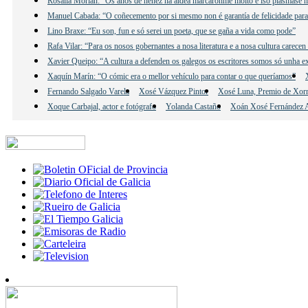
Rosalía Morlán: “Os anos de nenez na aldea marcáronme moito e iso plásmase n
Manuel Cabada: “O coñecemento por si mesmo non é garantía de felicidade para
Lino Braxe: “Eu son, fun e só serei un poeta, que se gaña a vida como pode”
Rafa Vilar: “Para os nosos gobernantes a nosa literatura e a nosa cultura carecen
Xavier Queipo: “A cultura a defenden os galegos os escritores somos só unha e
Xaquín Marín: “O cómic era o mellor vehículo para contar o que queríamos”
Fernando Salgado Varela
Xosé Vázquez Pintor
Xosé Luna, Premio de Xor
Xoque Carbajal, actor e fotógrafo
Yolanda Castaño
Xoán Xosé Fernández A