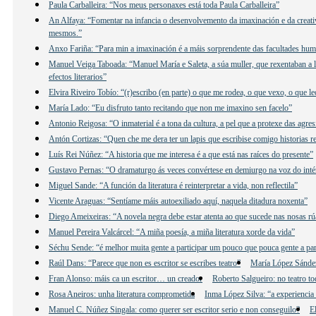
Paula Carballeira: “Nos meus personaxes está toda Paula Carballeira”
An Alfaya: “Fomentar na infancia o desenvolvemento da imaxinación e da creativ
mesmos.”
Anxo Fariña: “Para min a imaxinación é a máis sorprendente das facultades hu
Manuel Veiga Taboada: “Manuel María e Saleta, a súa muller, que rexentaban a lib
efectos literarios”
Elvira Riveiro Tobío: “(r)escribo (en parte) o que me rodea, o que vexo, o que 
María Lado: “Eu disfruto tanto recitando que non me imaxino sen facelo”
Antonio Reigosa: “O inmaterial é a tona da cultura, a pel que a protexe das agre
Antón Cortizas: “Quen che me dera ter un lapis que escribise comigo historias re
Luís Rei Núñez: “A historia que me interesa é a que está nas raíces do presente”
Gustavo Pernas: “O dramaturgo ás veces convértese en demiurgo na voz do inté
Miguel Sande: “A función da literatura é reinterpretar a vida, non reflectila”
Vicente Araguas: “Sentíame máis autoexiliado aquí, naquela ditadura noxenta”
Diego Ameixeiras: “A novela negra debe estar atenta ao que sucede nas nosas rú
Manuel Pereira Valcárcel: “A miña poesía, a miña literatura xorde da vida”
Séchu Sende: “é melhor muita gente a participar um pouco que pouca gente a par
Raúl Dans: “Parece que non es escritor se escribes teatro”
María López Sández:
Fran Alonso: máis ca un escritor… un creador
Roberto Salgueiro: no teatro to
Rosa Aneiros: unha literatura comprometida
Inma López Silva: “a experiencia 
Manuel C. Núñez Singala: como querer ser escritor serio e non conseguilo?
E