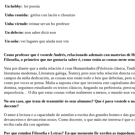
Un hobby:
ler poesía
Unha comida:
grelos con lacón e chourizo
Unha virtude:
teimar ser un bo profesor
Un defecto:
non saber dicir non
Un soño:
ver lugares que aínda non vin
Como profesor que é vostede Andrés, relacionado ademais con materias de 
Filosofía, o primeiro que me gustaría saber é, como están as cousas neste sen
Vaia por diante que a miña relación é coas Humanidades (Filoloxía clásica, Tradi
literaturas modernas, Literatura galega, Teatro), pero non teño relación directa c
campos da miña dedicación, as cousas non están todo o ben que deberían, pero
como por veces se pensa. Malia a suposta crise que inventou este capitalismo de
domina, seguimos estudiando os textos clásicos, furgando na prehistoria, preoc
arqueoloxía… O día que estas cousas veñan realmente a menos, o mundo non vai 
No seu caso, que trata de transmitir ós seus alumnos? Que é para vostede o 
docente?
O amor á lectura e a capacidade de asimilar a escrita dos grandes homes e das gr
devanceiros e devanceiras nosos. Como docente, o que máis me interesa é que 
reciba cada día con agarimo.
Por que estudou Filosofía e Letras? En que momento lle xorden as inquedanza