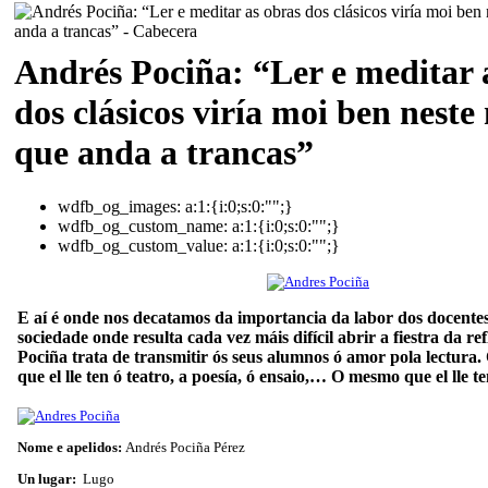
Andrés Pociña: “Ler e meditar 
dos clásicos viría moi ben nest
que anda a trancas”
wdfb_og_images:
a:1:{i:0;s:0:"";}
wdfb_og_custom_name:
a:1:{i:0;s:0:"";}
wdfb_og_custom_value:
a:1:{i:0;s:0:"";}
E aí é onde nos decatamos da importancia da labor dos docent
sociedade onde resulta cada vez máis difícil abrir a fiestra da re
Pociña trata de transmitir ós seus alumnos ó amor pola lectur
que el lle ten ó teatro, a poesía, ó ensaio,… O mesmo que el lle t
Nome e apelidos:
Andrés Pociña Pérez
Un lugar:
Lugo