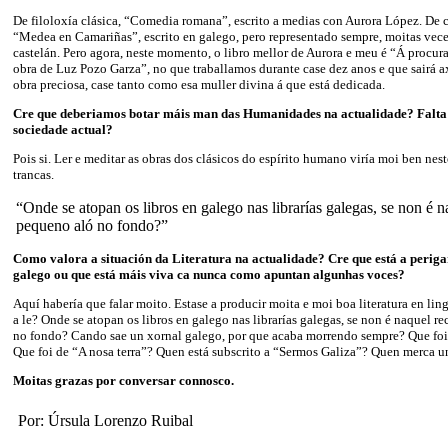
De filoloxía clásica, “Comedia romana”, escrito a medias con Aurora López. De
“Medea en Camariñas”, escrito en galego, pero representado sempre, moitas veces
castelán. Pero agora, neste momento, o libro mellor de Aurora e meu é “Á procura
obra de Luz Pozo Garza”, no que traballamos durante case dez anos e que sairá
obra preciosa, case tanto como esa muller divina á que está dedicada.
Cre que deberiamos botar máis man das Humanidades na actualidade? Falta 
sociedade actual?
Pois si. Ler e meditar as obras dos clásicos do espírito humano viría moi ben ne
trancas.
“Onde se atopan os libros en galego nas librarías galegas, se non é 
pequeno aló no fondo?”
Como valora a situación da Literatura na actualidade? Cre que está a periga
galego ou que está máis viva ca nunca como apuntan algunhas voces?
Aquí habería que falar moito. Estase a producir moita e moi boa literatura en li
a le? Onde se atopan os libros en galego nas librarías galegas, se non é naquel 
no fondo? Cando sae un xornal galego, por que acaba morrendo sempre? Que foi
Que foi de “A nosa terra”? Quen está subscrito a “Sermos Galiza”? Quen merca u
Moitas grazas por conversar connosco.
Por: Úrsula Lorenzo Ruibal