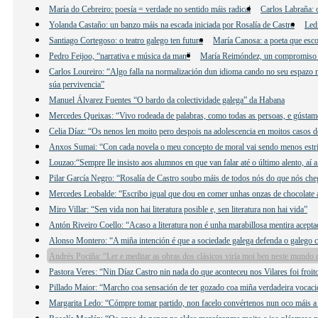
María do Cebreiro: poesía = verdade no sentido máis radical
Carlos Labraña: o
Yolanda Castaño: un banzo máis na escada iniciada por Rosalía de Castro
Led
Santiago Cortegoso: o teatro galego ten futuro
María Canosa: a poeta que esco
Pedro Feijoo, “narrativa e música da man”
María Reimóndez, un compromiso
Carlos Loureiro: “Algo falla na normalización dun idioma cando no seu espazo n
súa pervivencia”
Manuel Álvarez Fuentes “O bardo da colectividade galega” da Habana
Mercedes Queixas: “Vivo rodeada de palabras, como todas as persoas, e gústame e
Celia Díaz: “Os nenos len moito pero despois na adolescencia en moitos casos d
Anxos Sumai: “Con cada novela o meu concepto de moral vai sendo menos estri
Louzao:“Sempre lle insisto aos alumnos en que van falar até o último alento, aí 
Pilar García Negro: “Rosalía de Castro soubo máis de todos nós do que nós che
Mercedes Leobalde: “Escribo igual que dou en comer unhas onzas de chocolate 
Miro Villar: “Sen vida non hai literatura posible e, sen literatura non hai vida”
Antón Riveiro Coello: “Acaso a literatura non é unha marabillosa mentira acepta
Alonso Montero: “A miña intención é que a sociedade galega defenda o galego c
Andrés Pociña: “Ler e meditar as obras dos clásicos viría moi ben neste mundo 
Pastora Veres: “Nin Díaz Castro nin nada do que aconteceu nos Vilares foi froit
Pillado Maior: “Marcho coa sensación de ter gozado coa miña verdadeira vocació
Margarita Ledo: “Cómpre tomar partido, non facelo convértenos nun oco máis a 