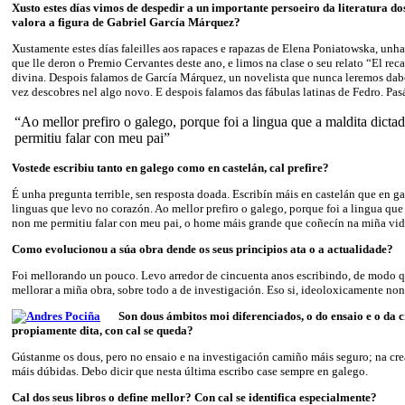
Xusto estes días vimos de despedir a un importante persoeiro da literatura d
valora a figura de Gabriel García Márquez?
Xustamente estes días faleilles aos rapaces e rapazas de Elena Poniatowska, unh
que lle deron o Premio Cervantes deste ano, e limos na clase o seu relato “El rec
divina. Despois falamos de García Márquez, un novelista que nunca leremos da
vez descobres nel algo novo. E despois falamos das fábulas latinas de Fedro. Pa
“Ao mellor prefiro o galego, porque foi a lingua que a maldita dict
permitiu falar con meu pai”
Vostede escribiu tanto en galego como en castelán, cal prefire?
É unha pregunta terrible, sen resposta doada. Escribín máis en castelán que en g
linguas que levo no corazón. Ao mellor prefiro o galego, porque foi a lingua que
non me permitiu falar con meu pai, o home máis grande que coñecín na miña vid
Como evolucionou a súa obra dende os seus principios ata o a actualidade?
Foi mellorando un pouco. Levo arredor de cincuenta anos escribindo, de modo 
mellorar a miña obra, sobre todo a de investigación. Eso si, ideoloxicamente no
Son dous ámbitos moi diferenciados, o do ensaio e o da c
propiamente dita, con cal se queda?
Gústanme os dous, pero no ensaio e na investigación camiño máis seguro; na crea
máis dúbidas. Debo dicir que nesta última escribo case sempre en galego.
Cal dos seus libros o define mellor? Con cal se identifica especialmente?