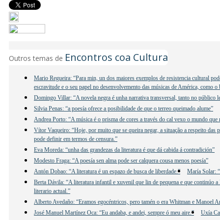
Encontros coa Cultura
Outros temas de
Mario Regueira: “Para min, un dos maiores exemplos de resistencia cultural poder
escravitude e o seu papel no desenvolvemento das músicas de América, como o b
Domingo Villar: “A novela negra é unha narrativa transversal, tanto no público 
Silvia Penas: “a poesía ofrece a posibilidade de que o terreo queimado alume”
Andrea Porto: “A música é o prisma de cores a través do cal vexo o mundo que
Vítor Vaqueiro: “Hoje, por muito que se queira negar, a situação a respeito das 
pode definir em termos de censura.”
Eva Moreda: “unha das grandezas da literatura é que dá cabida á contradición”
Modesto Fraga: “A poesía sen alma pode ser calquera cousa menos poesía”
Antón Dobao: “A literatura é un espazo de busca de liberdade.”
María Solar: “
Berta Dávila: “A literatura infantil e xuvenil que lin de pequena e que continúo
literario actual.”
Alberto Avedaño: “Eramos egocéntricos, pero tamén o era Whitman e Manoel 
José Manuel Martínez Oca: “Eu andaba, e andei, sempre ó meu aire.”
Uxía Ca