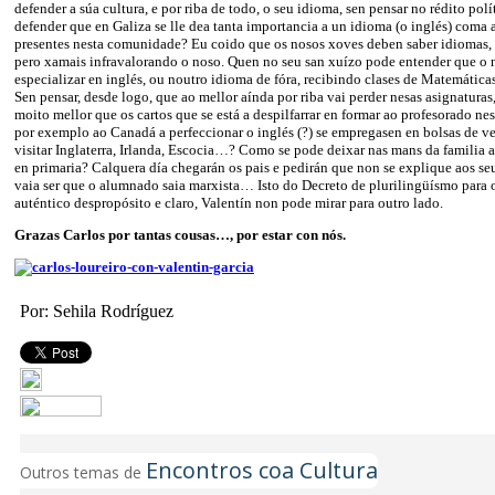
defender a súa cultura, e por riba de todo, o seu idioma, sen pensar no rédito pol
defender que en Galiza se lle dea tanta importancia a un idioma (o inglés) coma
presentes nesta comunidade? Eu coido que os nosos xoves deben saber idiomas, 
pero xamais infravalorando o noso. Quen no seu san xuízo pode entender que o
especializar en inglés, ou noutro idioma de fóra, recibindo clases de Matemátic
Sen pensar, desde logo, que ao mellor aínda por riba vai perder nesas asignaturas,
moito mellor que os cartos que se está a despilfarrar en formar ao profesorado 
por exemplo ao Canadá a perfeccionar o inglés (?) se empregasen en bolsas de v
visitar Inglaterra, Irlanda, Escocia…? Como se pode deixar nas mans da familia 
en primaria? Calquera día chegarán os pais e pedirán que non se explique aos se
vaia ser que o alumnado saia marxista… Isto do Decreto de plurilingüísmo para 
auténtico despropósito e claro, Valentín non pode mirar para outro lado.
Grazas Carlos por tantas cousas…, por estar con nós.
Por: Sehila Rodríguez
Encontros coa Cultura
Outros temas de