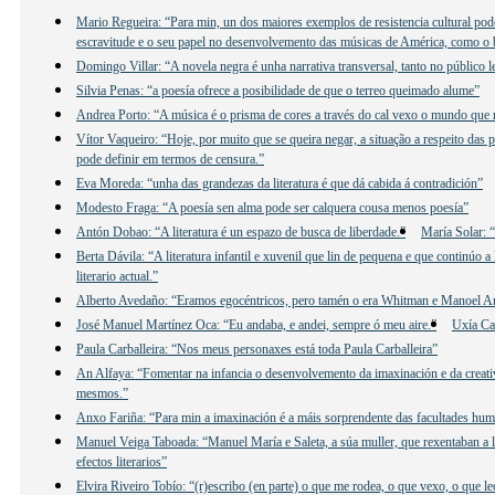
Mario Regueira: “Para min, un dos maiores exemplos de resistencia cultural poder
escravitude e o seu papel no desenvolvemento das músicas de América, como o b
Domingo Villar: “A novela negra é unha narrativa transversal, tanto no público 
Silvia Penas: “a poesía ofrece a posibilidade de que o terreo queimado alume”
Andrea Porto: “A música é o prisma de cores a través do cal vexo o mundo que
Vítor Vaqueiro: “Hoje, por muito que se queira negar, a situação a respeito das 
pode definir em termos de censura.”
Eva Moreda: “unha das grandezas da literatura é que dá cabida á contradición”
Modesto Fraga: “A poesía sen alma pode ser calquera cousa menos poesía”
Antón Dobao: “A literatura é un espazo de busca de liberdade.”
María Solar: “
Berta Dávila: “A literatura infantil e xuvenil que lin de pequena e que continúo
literario actual.”
Alberto Avedaño: “Eramos egocéntricos, pero tamén o era Whitman e Manoel 
José Manuel Martínez Oca: “Eu andaba, e andei, sempre ó meu aire.”
Uxía Ca
Paula Carballeira: “Nos meus personaxes está toda Paula Carballeira”
An Alfaya: “Fomentar na infancia o desenvolvemento da imaxinación e da creativ
mesmos.”
Anxo Fariña: “Para min a imaxinación é a máis sorprendente das facultades hu
Manuel Veiga Taboada: “Manuel María e Saleta, a súa muller, que rexentaban a lib
efectos literarios”
Elvira Riveiro Tobío: “(r)escribo (en parte) o que me rodea, o que vexo, o que 