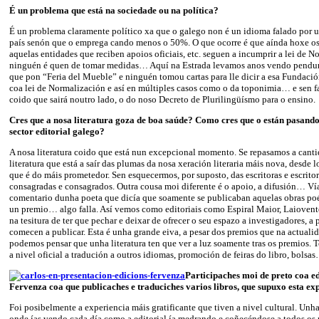
É un problema que está na sociedade ou na política?
É un problema claramente político xa que o galego non é un idioma falado por 
país senón que o emprega cando menos o 50%. O que ocorre é que aínda hoxe os 
aquelas entidades que reciben apoios oficiais, etc. seguen a incumprir a lei de N
ninguén é quen de tomar medidas… Aquí na Estrada levamos anos vendo pendu
que pon “Feria del Mueble” e ninguén tomou cartas para lle dicir a esa Fundaci
coa lei de Normalización e así en múltiples casos como o da toponimia… e sen f
coido que sairá noutro lado, o do noso Decreto de Plurilingüísmo para o ensino.
Cres que a nosa literatura goza de boa saúde? Como cres que o están pasand
sector editorial galego?
A nosa literatura coido que está nun excepcional momento. Se repasamos a canti
literatura que está a saír das plumas da nosa xeración literaria máis nova, desde 
que é do máis prometedor. Sen esquecermos, por suposto, das escritoras e escrito
consagradas e consagrados. Outra cousa moi diferente é o apoio, a difusión… Vía
comentario dunha poeta que dicía que soamente se publicaban aquelas obras poét
un premio… algo falla. Así vemos como editoriais como Espiral Maior, Laioven
na tesitura de ter que pechar e deixar de ofrecer o seu espazo a investigadores, 
comecen a publicar. Esta é unha grande eiva, a pesar dos premios que na actuali
podemos pensar que unha literatura ten que ver a luz soamente tras os premios. T
a nivel oficial a tradución a outros idiomas, promoción de feiras do libro, bolsa
Participaches moi de preto coa ed
Fervenza coa que publicaches e traduciches varios libros, que supuxo esta ex
Foi posibelmente a experiencia máis gratificante que tiven a nivel cultural. Unha
onde ías vendo cada día como a editorial ía medrando e coñecéndose a todos os 