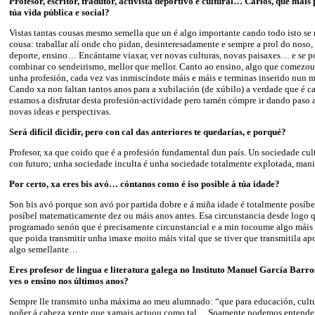
Profesor, escritor, tradutor, activista deportivo e cultural… Carlos, que mái
túa vida pública e social?
Vistas tantas cousas mesmo semella que un é algo importante cando todo isto se
cousa: traballar alí onde cho pidan, desinteresadamente e sempre a prol do noso, 
deporte, ensino… Encántame viaxar, ver novas culturas, novas paisaxes… e se por
combinar co sendeirismo, mellor que mellor. Canto ao ensino, algo que comezo
unha profesión, cada vez vas inmiscíndote máis e máis e terminas inserido nun m
Cando xa non faltan tantos anos para a xubilación (de xúbilo) a verdade que é c
estamos a disfrutar desta profesión-actividade pero tamén cómpre ir dando paso 
novas ideas e perspectivas.
Será difícil dicidir, pero con cal das anteriores te quedarías, e porqué?
Profesor, xa que coido que é a profesión fundamental dun país. Un sociedade cul
con futuro; unha sociedade inculta é unha sociedade totalmente explotada, ma
Por certo, xa eres bis avó… cóntanos como é iso posible á túa idade?
Son bis avó porque son avó por partida dobre e á miña idade é totalmente posíbel
posíbel matematicamente dez ou máis anos antes. Esa circunstancia desde logo 
programado senón que é precisamente circunstancial e a min tocoume algo máis
que poida transmitir unha imaxe moito máis vital que se tiver que transmitila a
algo semellante…
Eres profesor de lingua e literatura galega no Instituto Manuel García Barr
ves o ensino nos últimos anos?
Sempre lle transmito unha máxima ao meu alumnado: “que para educación, cultu
poñer á cabeza xente que xamais actuou como tal… Soamente podemos entende