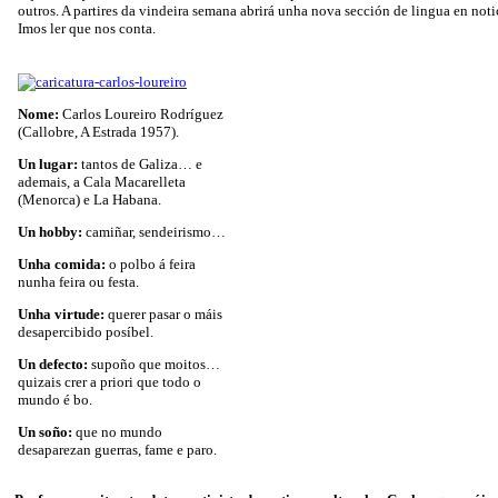
outros. A partires da vindeira semana abrirá unha nova sección de lingua en not
Imos ler que nos conta.
Nome:
Carlos Loureiro Rodríguez
(Callobre, A Estrada 1957).
Un lugar:
tantos de Galiza… e
ademais, a Cala Macarelleta
(Menorca) e La Habana.
Un hobby:
camiñar, sendeirismo…
Unha comida:
o polbo á feira
nunha feira ou festa.
Unha virtude:
querer pasar o máis
desapercibido posíbel.
Un defecto:
supoño que moitos…
quizais crer a priori que todo o
mundo é bo.
Un soño:
que no mundo
desaparezan guerras, fame e paro.