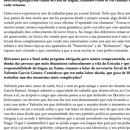
noticieirogalego.com cunha sección de lingua, cóntanos como se vai chamar e
cada semana.
Unha nova experiencia isto de traballar para un xornal dixital. Teño que dicir an
non partiu de min senón que me foi proposta desde o propio xornal, algo desde l
xornal polo seu compromiso co noso idioma. O apartado vai chamarse “A nosa escr
moitos temas, iremos expoñendo a nosa gramática, pero coa idea que este apartad
acompañado dun coñecemento de novo léxico. Ao longo dos diferentes temas ser
irá aparecendo, un léxico do común pero que ás veces a súa presenza non é moi
levará dous complementos que coido moi interesantes como son que en cada tem
refráns e seis frases típicas nos apartados de “Fraseoloxía” e de “Refraneiro”. A
espazo moi visitado e que contribúa a que a nosa escrita se vaia perfeccionando.
Deixamos para o final unha pregunta obrigada pero tamén comprometida, er
dunha das persoas que máis dinamizou culturalmente a vila da Estrada e que
responsabilidade da lingua na Xunta, estamos a falar do secretario Xeral de P
Valentín García Gómez. Consideras que ten unha labor doada, que goza de li
traballar nun dos momentos máis complicados?
Valentín para min, antes de nada, foi,é e será un gran amigo e antes foi alumno
García Barrros. Sempre admirei a capacidade de traballo que desenvolveu no Co
dixen a el, ao aceptar o cargo que ostenta pasou a ter que defender un Decreto co
belixerante, un decreto que día tras día nos está demostrando que está levando 
vaia cara atrás e Valentín ten que defendelo xa que o asumiu desde o momento e
e ademais vai ser o escudo sobre o que van bater os misís por mor de que non che
van dez anos desde que por unanimidade dos tres partidos políticos presentes n
chegara a un acordo e debemos lembrar que o actual presidente era daquela vic
Fraga. O que é inadmisíbel é que se poida xogar coa lingua dun país por un puñ
que sexa o partido que goberne, calquera que sexa a súa ideoloxía, o seu princip