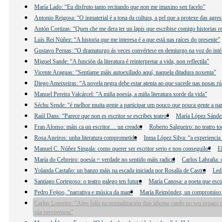
María Lado: “Eu disfruto tanto recitando que non me imaxino sen facelo”
Antonio Reigosa: “O inmaterial é a tona da cultura, a pel que a protexe das agre
Antón Cortizas: “Quen che me dera ter un lapis que escribise comigo historias re
Luís Rei Núñez: “A historia que me interesa é a que está nas raíces do presente”
Gustavo Pernas: “O dramaturgo ás veces convértese en demiurgo na voz do inté
Miguel Sande: “A función da literatura é reinterpretar a vida, non reflectila”
Vicente Araguas: “Sentíame máis autoexiliado aquí, naquela ditadura noxenta”
Diego Ameixeiras: “A novela negra debe estar atenta ao que sucede nas nosas rú
Manuel Pereira Valcárcel: “A miña poesía, a miña literatura xorde da vida”
Séchu Sende: “é melhor muita gente a participar um pouco que pouca gente a par
Raúl Dans: “Parece que non es escritor se escribes teatro”
María López Sández:
Fran Alonso: máis ca un escritor… un creador
Roberto Salgueiro: no teatro to
Rosa Aneiros: unha literatura comprometida
Inma López Silva: “a experiencia 
Manuel C. Núñez Singala: como querer ser escritor serio e non conseguilo?
E
María do Cebreiro: poesía = verdade no sentido máis radical
Carlos Labraña: o
Yolanda Castaño: un banzo máis na escada iniciada por Rosalía de Castro
Led
Santiago Cortegoso: o teatro galego ten futuro
María Canosa: a poeta que esco
Pedro Feijoo, “narrativa e música da man”
María Reimóndez, un compromiso
Carlos Loureiro: “Algo falla na normalización dun idioma cando no seu espazo n
súa pervivencia”