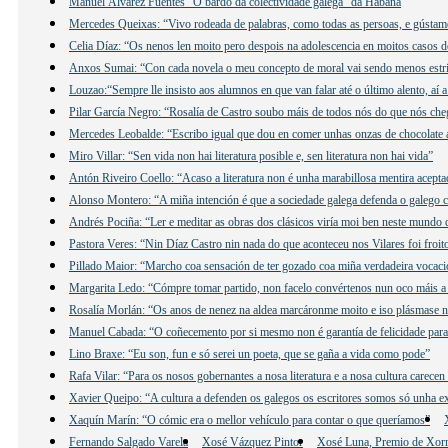
Manuel Álvarez Fuentes “O bardo da colectividade galega” da Habana
Mercedes Queixas: “Vivo rodeada de palabras, como todas as persoas, e gústame e
Celia Díaz: “Os nenos len moito pero despois na adolescencia en moitos casos d
Anxos Sumai: “Con cada novela o meu concepto de moral vai sendo menos estri
Louzao:“Sempre lle insisto aos alumnos en que van falar até o último alento, aí 
Pilar García Negro: “Rosalía de Castro soubo máis de todos nós do que nós che
Mercedes Leobalde: “Escribo igual que dou en comer unhas onzas de chocolate 
Miro Villar: “Sen vida non hai literatura posible e, sen literatura non hai vida”
Antón Riveiro Coello: “Acaso a literatura non é unha marabillosa mentira acepta
Alonso Montero: “A miña intención é que a sociedade galega defenda o galego c
Andrés Pociña: “Ler e meditar as obras dos clásicos viría moi ben neste mundo 
Pastora Veres: “Nin Díaz Castro nin nada do que aconteceu nos Vilares foi froit
Pillado Maior: “Marcho coa sensación de ter gozado coa miña verdadeira vocació
Margarita Ledo: “Cómpre tomar partido, non facelo convértenos nun oco máis a 
Rosalía Morlán: “Os anos de nenez na aldea marcáronme moito e iso plásmase n
Manuel Cabada: “O coñecemento por si mesmo non é garantía de felicidade para
Lino Braxe: “Eu son, fun e só serei un poeta, que se gaña a vida como pode”
Rafa Vilar: “Para os nosos gobernantes a nosa literatura e a nosa cultura carecen
Xavier Queipo: “A cultura a defenden os galegos os escritores somos só unha e
Xaquín Marín: “O cómic era o mellor vehículo para contar o que queríamos”
Fernando Salgado Varela
Xosé Vázquez Pintor
Xosé Luna, Premio de Xor