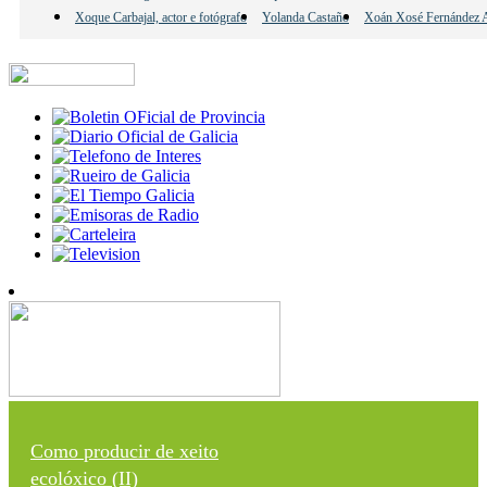
Xoque Carbajal, actor e fotógrafo
Yolanda Castaño
Xoán Xosé Fernández A
Como producir de xeito
ecolóxico (II)