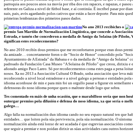
parroquia aos poucos anos xa movía por riba dos cen rapaces, e rapazas, e pasou 
referente en Galiza a nivel de fútbol base, e aí continúa. É incríbel pasar por dia
nais, pais, avós agardando polos cativos que están a facer deporte. Para min que
primeiras lembranzas dos primeiros pasos dados.
No ano 2013 recibiches o
premio San Martiño de Normalización Lingüística, que concede a Asociación
Estrada, e tamén che concederon a medalla de Amigo da Solaina (de Piloño, V
significan estes recoñecementos?
No ano 2010 recibín dous premios que me reconfortaron porque eran dous premi
da amizade… concretamente foron o de “Socio de Honor” concedido pola “Soci
Ayuntamiento de A Estrada” da Habana e o da medalla de “Amigo da Solaina” c
padroado da Fundación Casa Museo “A Solaina de Piloño” que creou, dirixiu e
añorado amigo Paco Lareo. Só por recoñecementos coma estes paga a pena loitar
nosos. Xa no 2013 a Asociación Cultural O Brado, unha asociación que leva mái
recoñecendo a nivel local estradense e a nivel galego a persoas e entidades pola
idioma acordouse de min e para min foi un orgullo pasar a figurar en semellante 
defensoras do noso idioma porque quen o maltrate desde logo que sobra.
Tes comentado en máis de unha ocasión, que o marabilloso sería que non hou
outorgar premios pola difusión e defensa do noso idioma, xa que sería o mell
galego…
Algo falla na normalización dun idioma cando no seu espazo natural ten que hab
entidades… que loiten pola súa pervivencia, pola súa normalización. O síntoma 
normalización aínda está lonxe de ser acadada é que esgrevias asociacións como
que seguir a premiar e non poidan dirixir as súas actividades cara outros horizont