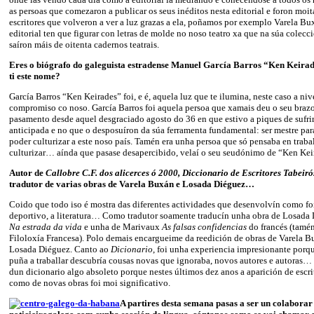
as persoas que comezaron a publicar os seus inéditos nesta editorial e foron moit
escritores que volveron a ver a luz grazas a ela, poñamos por exemplo Varela 
editorial ten que figurar con letras de molde no noso teatro xa que na súa colec
saíron máis de oitenta cadernos teatrais.
Eres o biógrafo do galeguista estradense Manuel García Barros “Ken Keirad
ti este nome?
García Barros “Ken Keirades” foi, e é, aquela luz que te ilumina, neste caso a nive
compromiso co noso. García Barros foi aquela persoa que xamais deu o seu brazo 
pasamento desde aquel desgraciado agosto do 36 en que estivo a piques de sufri
anticipada e no que o desposuíron da súa ferramenta fundamental: ser mestre para
poder culturizar a este noso país. Tamén era unha persoa que só pensaba en trabal
culturizar… aínda que pasase desapercibido, velaí o seu seudónimo de “Ken Kei
Autor de
Callobre C.F. dos alicerces ó 2000, Diccionario de Escritores Tabeir
tradutor de varias obras de Varela Buxán e Losada Diéguez…
Coido que todo iso é mostra das diferentes actividades que desenvolvín como f
deportivo, a literatura… Como tradutor soamente traducín unha obra de Losada 
Na estrada da vida
e unha de Marivaux
As falsas confidencias
do francés (tamén
Filoloxía Francesa). Polo demais encargueime da reedición de obras de Varela 
Losada Diéguez. Canto ao
Dicionario
, foi unha experiencia impresionante porq
puña a traballar descubría cousas novas que ignoraba, novos autores e autoras… Po
dun dicionario algo absoleto porque nestes últimos dez anos a aparición de escrito
como de novas obras foi moi significativo.
A partires desta semana pasas a ser un colaborar