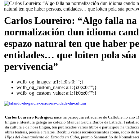
Carlos Loureiro: “Algo falla na
normalización dun idioma cand
espazo natural ten que haber pe
entidades… que loiten pola súa
pervivencia”
wdfb_og_images:
a:1:{i:0;s:0:"";}
wdfb_og_custom_name:
a:1:{i:0;s:0:"";}
wdfb_og_custom_value:
a:1:{i:0;s:0:"";}
Carlos Loureiro Rodríguez
nace na parroquia estradense de Callobre no ano 19
lingua e literatura galega no colexio Manuel García Barros da Estrada. Traballad
da cultura e da nosa lingua, ten publicados varios libros e participou na traducc
obras teatrais, poesía e relatos. Recibiu varios recoñecementos como, socio de 
Hijos del Ayuntamiento da Estrada en Cuba
, premio Sanmartiño de Normalizaci