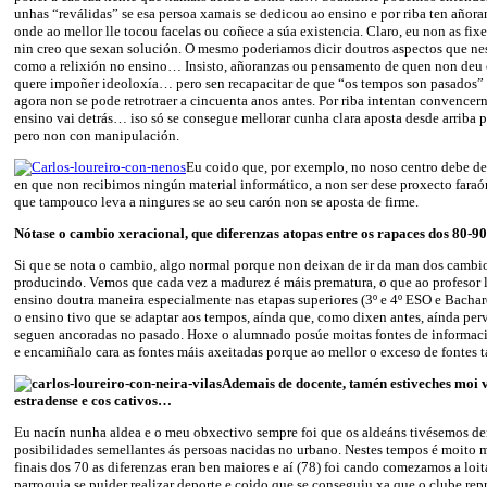
unhas “reválidas” se esa persoa xamais se dedicou ao ensino e por riba ten añor
onde ao mellor lle tocou facelas ou coñece a súa existencia. Claro, eu non as fix
nin creo que sexan solución. O mesmo poderiamos dicir doutros aspectos que ne
como a relixión no ensino… Insisto, añoranzas ou pensamento de quen non deu 
quere impoñer ideoloxía… pero sen recapacitar de que “os tempos son pasados” 
agora non se pode retrotraer a cincuenta anos antes. Por riba intentan convencer
ensino vai detrás… iso só se consegue mellorar cunha clara aposta desde arriba 
pero non con manipulación.
Eu coido que, por exemplo, no noso centro debe de
en que non recibimos ningún material informático, a non ser dese proxecto faraó
que tampouco leva a ningures se ao seu carón non se aposta de firme.
Nótase o cambio xeracional, que diferenzas atopas entre os rapaces dos 80-90
Si que se nota o cambio, algo normal porque non deixan de ir da man dos cambio
producindo. Vemos que cada vez a madurez é máis prematura, o que ao profesor l
ensino doutra maneira especialmente nas etapas superiores (3º e 4º ESO e Bacha
o ensino tivo que se adaptar aos tempos, aínda que, como dixen antes, aínda per
seguen ancoradas no pasado. Hoxe o alumnado posúe moitas fontes de informac
e encamiñalo cara as fontes máis axeitadas porque ao mellor o exceso de fontes 
Ademais de docente, tamén estiveches moi 
estradense e cos cativos…
Eu nacín nunha aldea e o meu obxectivo sempre foi que os aldeáns tivésemos de
posibilidades semellantes ás persoas nacidas no urbano. Nestes tempos é moito m
finais dos 70 as diferenzas eran ben maiores e aí (78) foi cando comezamos a loi
parroquia se puider realizar deporte e coido que se conseguiu xa que o clube rep