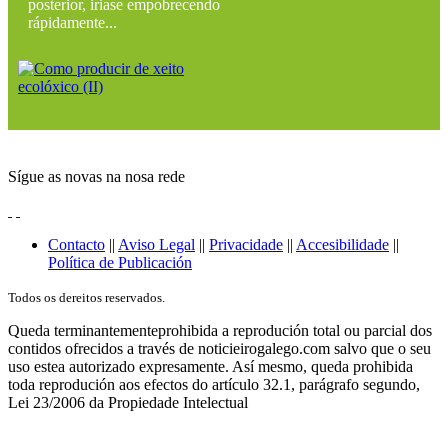
posterior, iriase empobrecendo
rápidamente...
Sígue as novas na nosa rede
Contacto
||
Aviso Legal
||
Privacidade
||
Accesibilidade
||
Política de Publicación
Todos os dereitos reservados.
Queda terminantementeprohibida a reprodución total ou parcial dos
contidos ofrecidos a través de noticieirogalego.com salvo que o seu
uso estea autorizado expresamente. Así mesmo, queda prohibida
toda reprodución aos efectos do artículo 32.1, parágrafo segundo,
Lei 23/2006 da Propiedade Intelectual