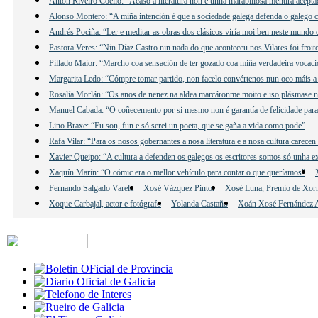
Antón Riveiro Coello: “Acaso a literatura non é unha marabillosa mentira acepta
Alonso Montero: “A miña intención é que a sociedade galega defenda o galego c
Andrés Pociña: “Ler e meditar as obras dos clásicos viría moi ben neste mundo 
Pastora Veres: “Nin Díaz Castro nin nada do que aconteceu nos Vilares foi froit
Pillado Maior: “Marcho coa sensación de ter gozado coa miña verdadeira vocació
Margarita Ledo: “Cómpre tomar partido, non facelo convértenos nun oco máis a 
Rosalía Morlán: “Os anos de nenez na aldea marcáronme moito e iso plásmase n
Manuel Cabada: “O coñecemento por si mesmo non é garantía de felicidade para
Lino Braxe: “Eu son, fun e só serei un poeta, que se gaña a vida como pode”
Rafa Vilar: “Para os nosos gobernantes a nosa literatura e a nosa cultura carecen
Xavier Queipo: “A cultura a defenden os galegos os escritores somos só unha e
Xaquín Marín: “O cómic era o mellor vehículo para contar o que queríamos”
Fernando Salgado Varela
Xosé Vázquez Pintor
Xosé Luna, Premio de Xor
Xoque Carbajal, actor e fotógrafo
Yolanda Castaño
Xoán Xosé Fernández A