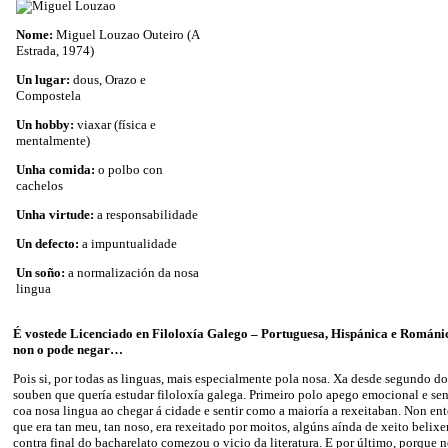
Nome:
Miguel Louzao Outeiro (A
Estrada, 1974)
Un lugar:
dous, Orazo e
Compostela
Un hobby:
viaxar (física e
mentalmente)
Unha comida:
o polbo con
cachelos
Unha virtude:
a responsabilidade
Un defecto:
a impuntualidade
Un soño:
a normalización da nosa
lingua
É vostede Licenciado en Filoloxía Galego – Portuguesa, Hispánica e Románi
non o pode negar…
Pois si, por todas as linguas, mais especialmente pola nosa. Xa desde segundo d
souben que quería estudar filoloxía galega. Primeiro polo apego emocional e se
coa nosa lingua ao chegar á cidade e sentir como a maioría a rexeitaban. Non en
que era tan meu, tan noso, era rexeitado por moitos, algúns aínda de xeito belixe
contra final do bacharelato comezou o vicio da literatura. E por último, porque 