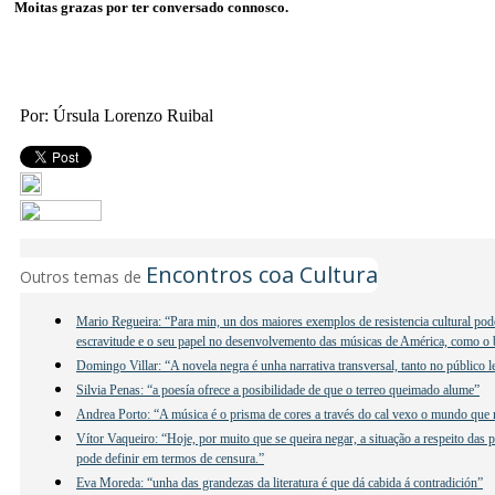
Moitas grazas por ter conversado connosco.
Por: Úrsula Lorenzo Ruibal
Encontros coa Cultura
Outros temas de
Mario Regueira: “Para min, un dos maiores exemplos de resistencia cultural poder
escravitude e o seu papel no desenvolvemento das músicas de América, como o b
Domingo Villar: “A novela negra é unha narrativa transversal, tanto no público 
Silvia Penas: “a poesía ofrece a posibilidade de que o terreo queimado alume”
Andrea Porto: “A música é o prisma de cores a través do cal vexo o mundo que
Vítor Vaqueiro: “Hoje, por muito que se queira negar, a situação a respeito das 
pode definir em termos de censura.”
Eva Moreda: “unha das grandezas da literatura é que dá cabida á contradición”