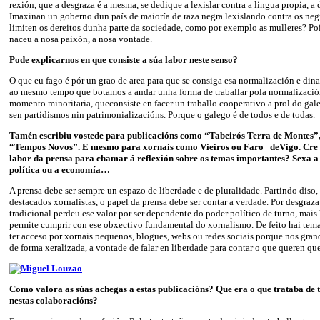
rexión, que a desgraza é a mesma, se dedique a lexislar contra a lingua propia, a 
Imaxinan un goberno dun país de maioría de raza negra lexislando contra os neg
limiten os dereitos dunha parte da sociedade, como por exemplo as mulleres? Poi
naceu a nosa paixón, a nosa vontade.
Pode explicarnos en que consiste a súa labor neste senso?
O que eu fago é pór un grao de area para que se consiga esa normalización e din
ao mesmo tempo que botamos a andar unha forma de traballar pola normalización
momento minoritaria, queconsiste en facer un traballo cooperativo a prol do gale
sen partidismos nin patrimonializacións. Porque o galego é de todos e de todas.
Tamén escribiu vostede para publicacións como “Tabeirós Terra de Montes”,
“Tempos Novos”. E mesmo para xornais como
Vieiros
ou
Faro
de
Vigo
. Cre
labor da prensa para chamar á reflexión sobre os temas importantes? Sexa a c
política ou a economía…
A prensa debe ser sempre un espazo de liberdade e de pluralidade. Partindo diso,
destacados xornalistas, o papel da prensa debe ser contar a verdade. Por desgraza
tradicional perdeu ese valor por ser dependente do poder político de turno, mais 
permite cumprir con ese obxectivo fundamental do xornalismo. De feito hai tem
ter acceso por xornais pequenos, blogues, webs ou redes sociais porque nos gra
de forma xeralizada, a vontade de falar en liberdade para contar o que queren q
Como valora as súas achegas a estas publicacións? Que era o que trataba de t
nestas colaboracións?