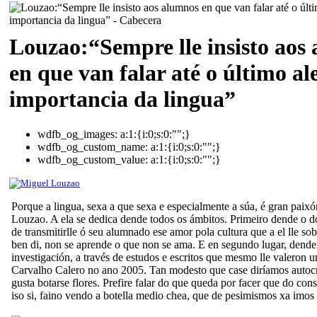
Louzao:“Sempre lle insisto aos
en que van falar até o último ale
importancia da lingua”
wdfb_og_images:
a:1:{i:0;s:0:"";}
wdfb_og_custom_name:
a:1:{i:0;s:0:"";}
wdfb_og_custom_value:
a:1:{i:0;s:0:"";}
Porque a lingua, sexa a que sexa e especialmente a súa, é gran paix
Louzao. A ela se dedica dende todos os ámbitos. Primeiro dende o do
de transmitirlle ó seu alumnado ese amor pola cultura que a el lle s
ben di, non se aprende o que non se ama. E en segundo lugar, dende
investigación, a través de estudos e escritos que mesmo lle valeron 
Carvalho Calero no ano 2005. Tan modesto que case diríamos autocrí
gusta botarse flores. Prefire falar do que queda por facer que do co
iso si, faino vendo a botella medio chea, que de pesimismos xa imos