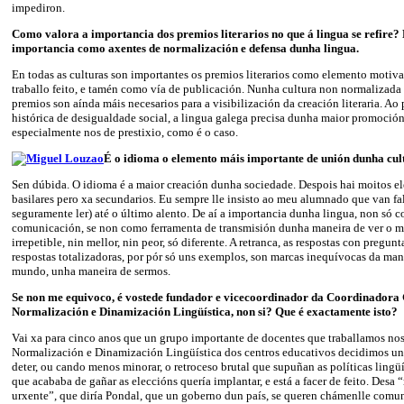
impediron.
Como valora a importancia dos premios literarios no que á lingua se refire?
importancia como axentes de normalización e defensa dunha lingua.
En todas as culturas son importantes os premios literarios como elemento motiv
traballo feito, e tamén como vía de publicación. Nunha cultura non normalizada
premios son aínda máis necesarios para a visibilización da creación literaria. Ao 
histórica de desigualdade social, a lingua galega precisa dunha maior promoción
especialmente nos de prestixio, como é o caso.
É o idioma o elemento máis importante de unión dunha cul
Sen dúbida. O idioma é a maior creación dunha sociedade. Despois hai moitos 
basilares pero xa secundarios. Eu sempre lle insisto ao meu alumnado que van fal
seguramente ler) até o último alento. De aí a importancia dunha lingua, non só
comunicación, se non como ferramenta de transmisión dunha maneira de ver o m
irrepetible, nin mellor, nin peor, só diferente. A retranca, as respostas con pregunt
respostas totalizadoras, por pór só uns exemplos, son marcas inequívocas da man
mundo, unha maneira de sermos.
Se non me equivoco, é vostede fundador e vicecoordinador da Coordinadora
Normalización e Dinamización Lingüística, non si? Que é exactamente i
Vai xa para cinco anos que un grupo importante de docentes que traballamos no
Normalización e Dinamización Lingüística dos centros educativos decidimos unir
deter, ou cando menos minorar, o retroceso brutal que supuñan as políticas lingü
que acababa de gañar as eleccións quería implantar, e está a facer de feito. Desa
urxente”, que diría Pondal, que un goberno dun país, se queren chámenlle com