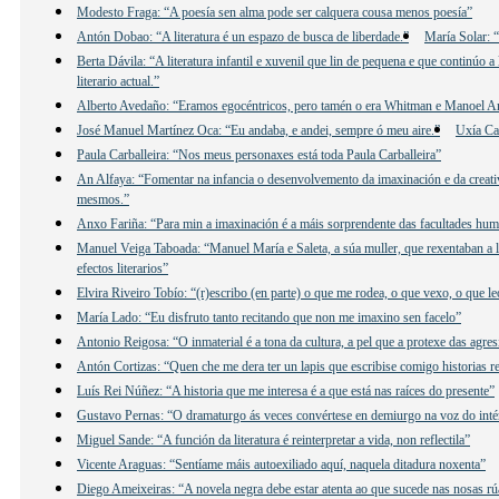
Modesto Fraga: “A poesía sen alma pode ser calquera cousa menos poesía”
Antón Dobao: “A literatura é un espazo de busca de liberdade.”
María Solar: “
Berta Dávila: “A literatura infantil e xuvenil que lin de pequena e que continúo
literario actual.”
Alberto Avedaño: “Eramos egocéntricos, pero tamén o era Whitman e Manoel 
José Manuel Martínez Oca: “Eu andaba, e andei, sempre ó meu aire.”
Uxía Ca
Paula Carballeira: “Nos meus personaxes está toda Paula Carballeira”
An Alfaya: “Fomentar na infancia o desenvolvemento da imaxinación e da creativ
mesmos.”
Anxo Fariña: “Para min a imaxinación é a máis sorprendente das facultades hu
Manuel Veiga Taboada: “Manuel María e Saleta, a súa muller, que rexentaban a lib
efectos literarios”
Elvira Riveiro Tobío: “(r)escribo (en parte) o que me rodea, o que vexo, o que 
María Lado: “Eu disfruto tanto recitando que non me imaxino sen facelo”
Antonio Reigosa: “O inmaterial é a tona da cultura, a pel que a protexe das agre
Antón Cortizas: “Quen che me dera ter un lapis que escribise comigo historias re
Luís Rei Núñez: “A historia que me interesa é a que está nas raíces do presente”
Gustavo Pernas: “O dramaturgo ás veces convértese en demiurgo na voz do inté
Miguel Sande: “A función da literatura é reinterpretar a vida, non reflectila”
Vicente Araguas: “Sentíame máis autoexiliado aquí, naquela ditadura noxenta”
Diego Ameixeiras: “A novela negra debe estar atenta ao que sucede nas nosas rú