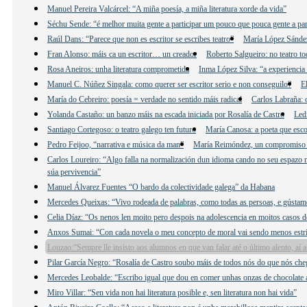
Manuel Pereira Valcárcel: “A miña poesía, a miña literatura xorde da vida”
Séchu Sende: “é melhor muita gente a participar um pouco que pouca gente a par
Raúl Dans: “Parece que non es escritor se escribes teatro”
María López Sández:
Fran Alonso: máis ca un escritor… un creador
Roberto Salgueiro: no teatro to
Rosa Aneiros: unha literatura comprometida
Inma López Silva: “a experiencia 
Manuel C. Núñez Singala: como querer ser escritor serio e non conseguilo?
E
María do Cebreiro: poesía = verdade no sentido máis radical
Carlos Labraña: o
Yolanda Castaño: un banzo máis na escada iniciada por Rosalía de Castro
Led
Santiago Cortegoso: o teatro galego ten futuro
María Canosa: a poeta que esco
Pedro Feijoo, “narrativa e música da man”
María Reimóndez, un compromiso
Carlos Loureiro: “Algo falla na normalización dun idioma cando no seu espazo n
súa pervivencia”
Manuel Álvarez Fuentes “O bardo da colectividade galega” da Habana
Mercedes Queixas: “Vivo rodeada de palabras, como todas as persoas, e gústame e
Celia Díaz: “Os nenos len moito pero despois na adolescencia en moitos casos d
Anxos Sumai: “Con cada novela o meu concepto de moral vai sendo menos estri
Louzao:“Sempre lle insisto aos alumnos en que van falar até o último alento, aí 
Pilar García Negro: “Rosalía de Castro soubo máis de todos nós do que nós che
Mercedes Leobalde: “Escribo igual que dou en comer unhas onzas de chocolate 
Miro Villar: “Sen vida non hai literatura posible e, sen literatura non hai vida”