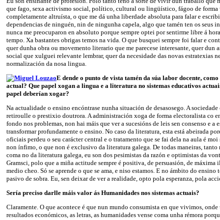
Eu son ensinante de profesión. Polo tanto teño a sorte de vivir dun traballo que 
que fago, sexa activismo social, político, cultural ou lingüístico, fágoo de forma 
completamente altruísta, o que me dá unha liberdade absoluta para falar e escrib
dependencias de ninguén, nin de ningunha capela, algo que tamén ten os seus i
nunca me preocuparon en absoluto porque sempre optei por sentirme libre á hor
tempo. Xa bastantes obrigas temos na vida. O que busquei sempre foi falar e conta
quer dunha obra ou movemento literario que me parecese interesante, quer dun a
social que xulguei relevante lembrar, quer da necesidade das novas estratexias ne
normalización da nosa lingua.
E dende o punto de vista tamén da súa labor docente, como 
actual? Que papel xogan a lingua e a literatura no sistemas educativos actuai
papel deberían xogar?
Na actualidade o ensino encóntrase nunha situación de desasosego. A sociedade 
retiroulle o prestixio doutrora. A administración xoga de forma electoralista co e
fondo nos problemas, non hai máis que ver a sucesións de leis sen consenso e a 
transformar profundamente o ensino. No caso da literatura, esta está abeirada po
oficiais perdeu o seu carácter central e o tratamento que se fai dela na aula é mo
non ínfimo, o que non é exclusivo da literatura galega. De todas maneiras, tanto
coma no da literatura galega, eu son dos pesimistas da razón e optimistas da vont
Gramsci, polo que a miña actitude sempre é positiva, de persuasión, de máxima i
medio cheo. Só se aprende o que se ama, e niso estamos. E no ámbito do ensino 
pasivo de sobra. Eu, sen deixar de ver a realidade, opto pola esperanza, pola acc
Sería preciso darlle máis valor ás Humanidades nos sistemas actuais?
Claramente. O que acontece é que nun mundo consumista en que vivimos, onde to
resultados económicos, as letras, as humanidades vense coma unha rémora porqu