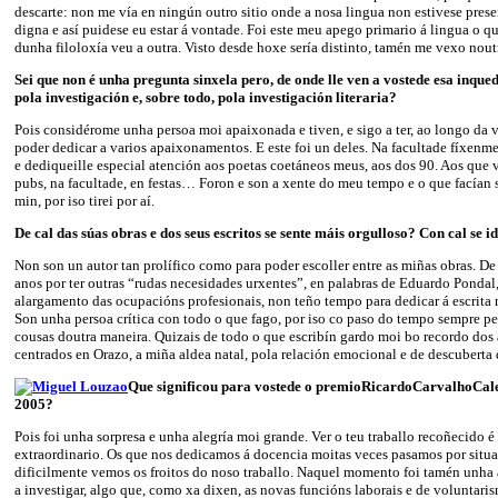
descarte: non me vía en ningún outro sitio onde a nosa lingua non estivese pres
digna e así puidese eu estar á vontade. Foi este meu apego primario á lingua o 
dunha filoloxía veu a outra. Visto desde hoxe sería distinto, tamén me vexo nout
Sei que non é unha pregunta sinxela pero, de onde lle ven a vostede esa inque
pola investigación e, sobre todo, pola investigación literaria?
Pois considérome unha persoa moi apaixonada e tiven, e sigo a ter, ao longo da v
poder dedicar a varios apaixonamentos. E este foi un deles. Na facultade fíxenme
e dediqueille especial atención aos poetas coetáneos meus, aos dos 90. Aos que v
pubs, na facultade, en festas… Foron e son a xente do meu tempo e o que facían
min, por iso tirei por aí.
De cal das súas obras e dos seus escritos se sente máis orgulloso? Con cal se i
Non son un autor tan prolífico como para poder escoller entre as miñas obras. De 
anos por ter outras “rudas necesidades urxentes”, en palabras de Eduardo Pondal
alargamento das ocupacións profesionais, non teño tempo para dedicar á escrita 
Son unha persoa crítica con todo o que fago, por iso co paso do tempo sempre pen
cousas doutra maneira. Quizais de todo o que escribín gardo moi bo recordo dos
centrados en Orazo, a miña aldea natal, pola relación emocional e de descuberta
Que significou para vostede o premio
Ricardo
Carvalho
Cal
2005?
Pois foi unha sorpresa e unha alegría moi grande. Ver o teu traballo recoñecido 
extraordinario. Os que nos dedicamos á docencia moitas veces pasamos por situa
dificilmente vemos os froitos do noso traballo. Naquel momento foi tamén unha 
a investigar, algo que, como xa dixen, as novas funcións laborais e de voluntari