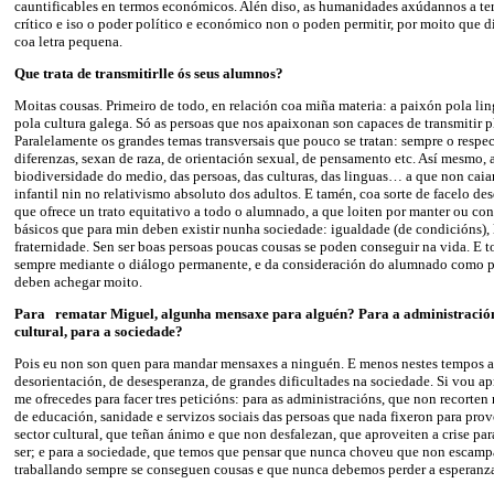
cauntificables en termos económicos. Alén diso, as humanidades axúdannos a t
crítico e iso o poder político e económico non o poden permitir, por moito que 
coa letra pequena.
Que trata de transmitirlle ós seus alumnos?
Moitas cousas. Primeiro de todo, en relación coa miña materia: a paixón pola ling
pola cultura galega. Só as persoas que nos apaixonan son capaces de transmitir 
Paralelamente os grandes temas transversais que pouco se tratan: sempre o respec
diferenzas, sexan de raza, de orientación sexual, de pensamento etc. Así mesmo, 
biodiversidade do medio, das persoas, das culturas, das linguas… a que non ca
infantil nin no relativismo absoluto dos adultos. E tamén, coa sorte de facelo de
que ofrece un trato equitativo a todo o alumnado, a que loiten por manter ou cons
básicos que para min deben existir nunha sociedade: igualdade (de condicións), 
fraternidade. Sen ser boas persoas poucas cousas se poden conseguir na vida. E to
sempre mediante o diálogo permanente, e da consideración do alumnado como p
deben achegar moito.
Para rematar Miguel, algunha mensaxe para alguén? Para a administración,
cultural, para a sociedade?
Pois eu non son quen para mandar mensaxes a ninguén. E menos nestes tempos a
desorientación, de desesperanza, de grandes dificultades na sociedade. Si vou apr
me ofrecedes para facer tres peticións: para as administracións, que non recorten
de educación, sanidade e servizos sociais das persoas que nada fixeron para provo
sector cultural, que teñan ánimo e que non desfalezan, que aproveiten a crise pa
ser; e para a sociedade, que temos que pensar que nunca choveu que non escampa
traballando sempre se conseguen cousas e que nunca debemos perder a esperanz