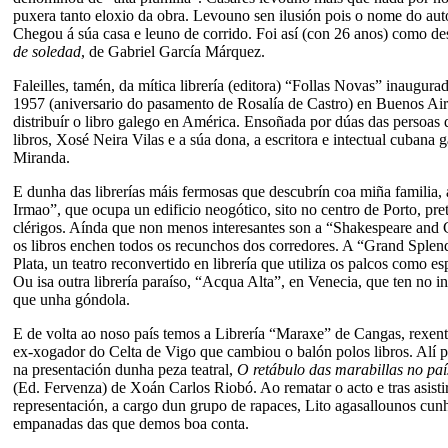
puxera tanto eloxio da obra. Levouno sen ilusión pois o nome do auto
Chegou á súa casa e leuno de corrido. Foi así (con 26 anos) como d
de soledad
, de Gabriel García Márquez.
Faleilles, tamén, da mítica librería (editora) “Follas Novas” inaugura
1957 (aniversario do pasamento de Rosalía de Castro) en Buenos Air
distribuír o libro galego en América. Ensoñada por dúas das persoas
libros, Xosé Neira Vilas e a súa dona, a escritora e intectual cubana 
Miranda.
E dunha das librerías máis fermosas que descubrín coa miña familia, 
Irmao”, que ocupa un edificio neogótico, sito no centro de Porto, pre
clérigos. Aínda que non menos interesantes son a “Shakespeare and 
os libros enchen todos os recunchos dos corredores. A “Grand Splend
Plata, un teatro reconvertido en librería que utiliza os palcos como es
Ou isa outra librería paraíso, “Acqua Alta”, en Venecia, que ten no i
que unha góndola.
E de volta ao noso país temos a Librería “Maraxe” de Cangas, rexent
ex-xogador do Celta de Vigo que cambiou o balón polos libros. Alí pa
na presentación dunha peza teatral,
O retábulo das marabillas no pa
(Ed. Fervenza)
de Xoán Carlos Riobó. Ao rematar o acto e tras asisti
representación, a cargo dun grupo de rapaces, Lito agasallounos cun
empanadas das que demos boa conta.