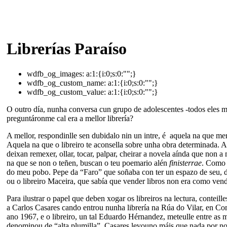
Librerías Paraíso
wdfb_og_images:
a:1:{i:0;s:0:"";}
wdfb_og_custom_name:
a:1:{i:0;s:0:"";}
wdfb_og_custom_value:
a:1:{i:0;s:0:"";}
O outro día, nunha conversa cun grupo de adolescentes -todos eles ma
preguntáronme cal era a mellor librería?
A mellor, respondinlle sen dubidalo nin un intre, é aquela na que mer
Aquela na que o libreiro te aconsella sobre unha obra determinada. A
deixan remexer, ollar, tocar, palpar, cheirar a novela aínda que non 
na que se non o teñen, buscan o teu poemario alén
finisterrae
. Como f
do meu pobo. Pepe da “Faro” que soñaba con ter un espazo de seu, d
ou o libreiro Maceira, que sabía que vender libros non era como vend
Para ilustrar o papel que deben xogar os libreiros na lectura, conteill
a Carlos Casares cando entrou nunha librería na Rúa do Vilar, en Co
ano 1967, e o libreiro, un tal Eduardo Hérnandez, meteulle entre as 
denominou de “alta plumilla”. Casares levouno máis que nada por no