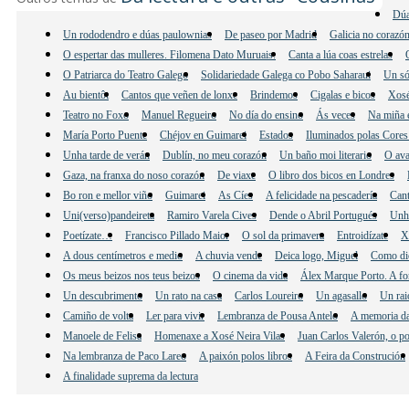
Dúa
Un rododendro e dúas paulownias
De paseo por Madrid
Galicia no corazó
O espertar das mulleres. Filomena Dato Muruais.
Canta a lúa coas estrelas
O Patriarca do Teatro Galego
Solidariedade Galega co Pobo Saharaui
Un só
Au bientôt
Cantos que veñen de lonxe
Brindemos
Cigalas e bicos
Xosé
Teatro no Foxo
Manuel Regueiro
No día do ensino
Ás veces
Na miña 
María Porto Puente
Chéjov en Guimarei
Estados
Iluminados polas Cores
Unha tarde de verán
Dublín, no meu corazón
Un baño moi literario
O ava
Gaza, na franxa do noso corazón
De viaxe
O libro dos bicos en Londres
Bo ron e mellor viño
Guimarei
As Cíes
A felicidade na pescadería
Cant
Uni(verso)pandeireta
Ramiro Varela Cives
Dende o Abril Portugués
Unha
Poetízate…
Francisco Pillado Maior
O sol da primavera
Entroidízate
X
A dous centímetros e medio
A chuvia vende
Deica logo, Miguel
Como di
Os meus beizos nos teus beizos
O cinema da vida
Álex Marque Porto. A fo
Un descubrimento
Un rato na casa
Carlos Loureiro
Un agasallo
Un rai
Camiño de volta
Ler para vivir
Lembranza de Pousa Antelo
A memoria da
Manoele de Felisa
Homenaxe a Xosé Neira Vilas
Juan Carlos Valerón, o po
Na lembranza de Paco Lareo
A paixón polos libros
A Feira da Construción
A finalidade suprema da lectura