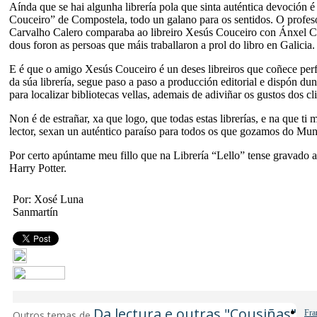
Aínda que se hai algunha librería pola que sinta auténtica devoción é
Couceiro” de Compostela, todo un galano para os sentidos. O profes
Carvalho Calero comparaba ao libreiro Xesús Couceiro con Ánxel C
dous foron as persoas que máis traballaron a prol do libro en Galicia.
E é que o amigo Xesús Couceiro é un deses libreiros que coñece per
da súa librería, segue paso a paso a producción editorial e dispón dun
para localizar bibliotecas vellas, ademais de adiviñar os gustos dos cl
Non é de estrañar, xa que logo, que todas estas librerías, e na que ti
lector, sexan un auténtico paraíso para todos os que gozamos do Mu
Por certo apúntame meu fillo que na Librería “Lello” tense gravado 
Harry Potter.
Por: Xosé Luna
Sanmartín
Da lectura e outras "Cousiñas"
Fra
Outros temas de