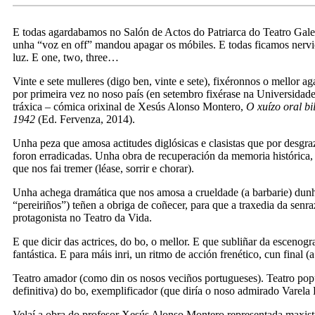
E todas agardabamos no Salón de Actos do Patriarca do Teatro Gal
unha “voz en off” mandou apagar os móbiles. E todas ficamos nervio
luz. E one, two, three…
Vinte e sete mulleres (digo ben, vinte e sete), fixéronnos o mellor a
por primeira vez no noso país (en setembro fixérase na Universida
tráxica – cómica orixinal de Xesús Alonso Montero,
O xuízo oral bi
1942
(Ed. Fervenza, 2014).
Unha peza que amosa actitudes diglósicas e clasistas que por desgra
foron erradicadas. Unha obra de recuperación da memoria histórica,
que nos fai tremer (léase, sorrir e chorar).
Unha achega dramática que nos amosa a crueldade (a barbarie) dunh
“pereiriños”) teñen a obriga de coñecer, para que a traxedia da sen
protagonista no Teatro da Vida.
E que dicir das actrices, do bo, o mellor. E que subliñar da escenog
fantástica. E para máis inri, un ritmo de acción frenético, cun final (
Teatro amador (como din os nosos veciños portugueses). Teatro popu
definitiva) do bo, exemplificador (que diría o noso admirado Varela
Velaí a obra do profesor Xesús Alonso Montero representada maxistra