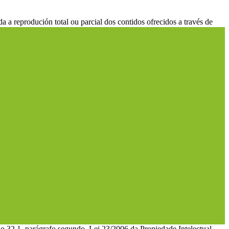
 a reprodución total ou parcial dos contidos ofrecidos a través de
lo 32.1, parágrafo segundo, Lei 23/2006 da Propiedade Intelectual