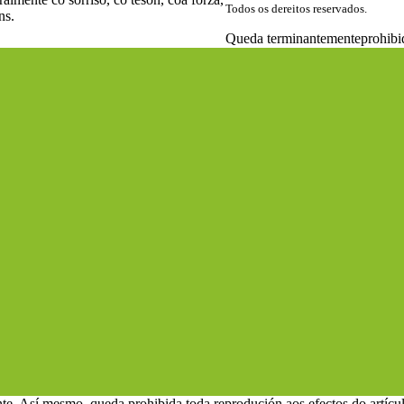
Todos os dereitos reservados.
ns.
Queda terminantementeprohibida
te. Así mesmo, queda prohibida toda reprodución aos efectos do artícu