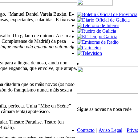
ego, “Manuel Daniel Varela Buxán. E
sas, expectantes, caladiñas. E fíxose a
gasallo. Un galano de outono. A estrea
de Complutense de Madrid) da peza
lingüe nunha vila galega no outono de
za para a lingua de noso, aínda non
 que engancha, que envolve, que atrapa,
a ditadura que os máis novos (os noso
razón do franquismo nunca máis sexa a
rafía, perfecta. Unha “Mise en Scène”
Sígue as novas na nosa rede
a cámara lenta) apoteósico.
lar. Théatre Paradise. Teatro (en
 Buxán).
Contacto
||
Aviso Legal
||
Priva
lmente co sorriso, co tesón, coa forza,