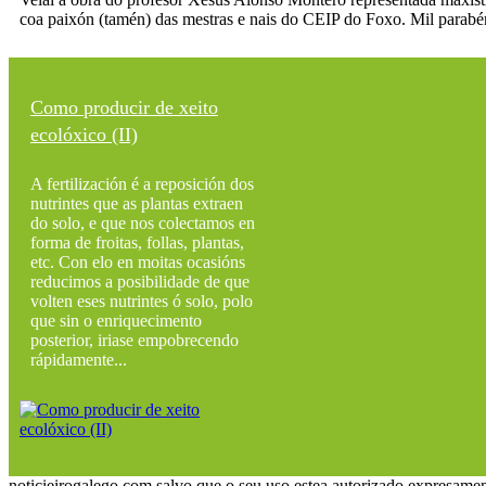
coa paixón (tamén) das mestras e nais do CEIP do Foxo. Mil parabé
Como producir de xeito
ecolóxico (II)
A fertilización é a reposición dos
nutrintes que as plantas extraen
do solo, e que nos colectamos en
forma de froitas, follas, plantas,
etc. Con elo en moitas ocasións
reducimos a posibilidade de que
volten eses nutrintes ó solo, polo
que sin o enriquecimento
posterior, iriase empobrecendo
rápidamente...
noticieirogalego.com salvo que o seu uso estea autorizado expresamen