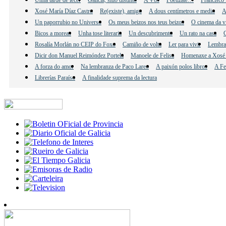
Xosé María Díaz Castro
Re(existe), amigo
A dous centímetros e medio
A
Un paporrubio no Universo
Os meus beizos nos teus beizos
O cinema da v
Bicos a moreas
Unha tose literaria
Un descubrimento
Un rato na casa
C
Rosalía Morlán no CEIP do Foxo
Camiño de volta
Ler para vivir
Lembra
Dicir don Manuel Reimóndez Portela
Manoele de Felisa
Homenaxe a Xosé 
A forza do amor
Na lembranza de Paco Lareo
A paixón polos libros
A Fe
Librerías Paraíso
A finalidade suprema da lectura