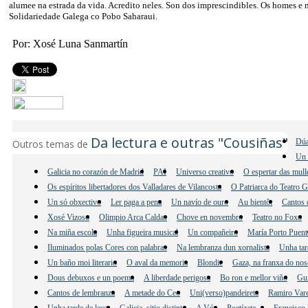
alumee na estrada da vida. Acredito neles. Son dos imprescindibles. Os homes e 
Solidariedade Galega co Pobo Saharaui.
Por: Xosé Luna Sanmartín
Da lectura e outras "Cousiñas"
Dúa
Outros temas de
Un 
Galicia no corazón de Madrid
PAI
Universo creativo
O espertar das mul
Os espíritos libertadores dos Valladares de Vilancosta
O Patriarca do Teatro 
Un só obxectivo
Ler paga a pena
Un navío de ouro
Au bientôt
Cantos 
Xosé Vizoso
Olimpio Arca Caldas
Chove en novembro
Teatro no Foxo
Na miña escola
Unha figueira musical
Un compañeiro
María Porto Puent
Iluminados polas Cores con palabras
Na lembranza dun xornalista
Unha tar
Un baño moi literario
O aval da memoria
Blondie
Gaza, na franxa do nos
Dous debuxos e un poema
A liberdade perigosa
Bo ron e mellor viño
Gu
Cantos de lembranza
A metade do Ceo
Uni(verso)pandeireta
Ramiro Vare
Unha tarde de lecer
Galicia, sitio distinto
A Vós
Poetízate…
Francisco 