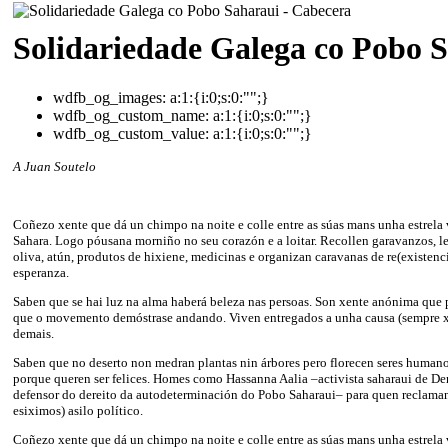
Solidariedade Galega co Pobo 
wdfb_og_images:
a:1:{i:0;s:0:"";}
wdfb_og_custom_name:
a:1:{i:0;s:0:"";}
wdfb_og_custom_value:
a:1:{i:0;s:0:"";}
A Juan Soutelo
Coñezo xente que dá un chimpo na noite e colle entre as súas mans unha estrela
Sahara. Logo póusana morniño no seu corazón e a loitar. Recollen garavanzos, len
oliva, atún, produtos de hixiene, medicinas e organizan caravanas de re(existenci
esperanza.
Saben que se hai luz na alma haberá beleza nas persoas. Son xente anónima q
que o movemento demóstrase andando. Viven entregados a unha causa (sempre x
demais.
Saben que no deserto non medran plantas nin árbores pero florecen seres humano
porque queren ser felices. Homes como Hassanna Aalia –activista saharaui de De
defensor do dereito da autodeterminación do Pobo Saharaui– para quen reclama
esiximos) asilo político.
Coñezo xente que dá un chimpo na noite e colle entre as súas mans unha estrela