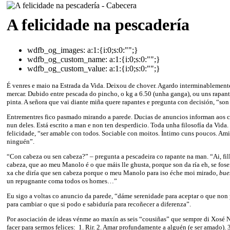
A felicidade na pescadería
wdfb_og_images:
a:1:{i:0;s:0:"";}
wdfb_og_custom_name:
a:1:{i:0;s:0:"";}
wdfb_og_custom_value:
a:1:{i:0;s:0:"";}
É venres e maio na Estrada da Vida. Deixou de chover. Agardo interminablement
mercar. Dubido entre pescada do pincho, o kg a 6.50 (unha ganga), ou uns rapan
pinta. A señora que vai diante miña quere rapantes e pregunta con decisión, “son 
Entrementres fico pasmado mirando a parede. Ducias de anuncios informan aos 
nun deles. Está escrito a man e non ten desperdicio. Toda unha filosofía da Vida.
felicidade, “ser amable con todos. Sociable con moitos. Íntimo cuns poucos. Am
ninguén”.
“Con cabeza ou sen cabeza?” – pregunta a pescadeira co rapante na man. “Ai, fil
cabeza, que ao meu Manolo é o que máis lle ghusta, porque son da ría eh, se fose
xa che diría que sen cabeza porque o meu Manolo para iso éche moi mirado,
bu
un repugnante coma todos os homes…”
Eu sigo a voltas co anuncio da parede, “dáme serenidade para aceptar o que non
para cambiar o que si podo e sabiduría para recoñecer a diferenza”.
Por asociación de ideas vénme ao maxín as seis “cousiñas” que sempre di Xosé N
facer para sermos felices: 1. Rir. 2. Amar profundamente a alguén (e ser amado). 3.