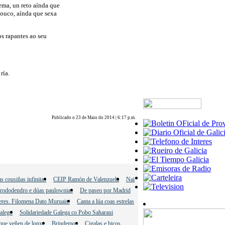
lema, un reto aínda que
pouco, aínda que sexa
os rapantes ao seu
ría.
Publicado o 23 de Maio do 2014 | 6:17 p.m.
s cousiñas infinitas
CEIP Ramón de Valenzuela
Nai
rododendro e dúas paulownias
De paseo por Madrid
leres. Filomena Dato Muruais.
Canta a lúa coas estrelas
Galego
Solidariedade Galega co Pobo Saharaui
que veñen de lonxe
Brindemos
Cigalas e bicos