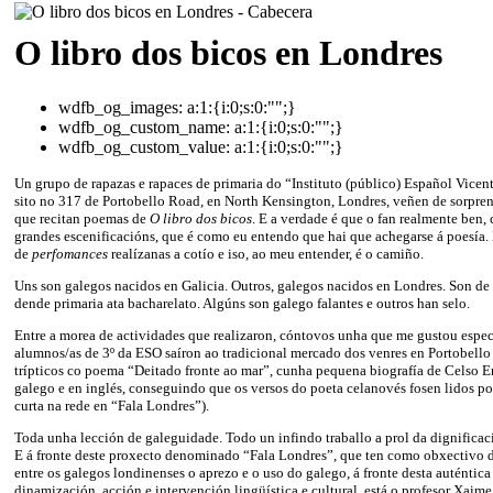
O libro dos bicos en Londres
wdfb_og_images:
a:1:{i:0;s:0:"";}
wdfb_og_custom_name:
a:1:{i:0;s:0:"";}
wdfb_og_custom_value:
a:1:{i:0;s:0:"";}
Un grupo de rapazas e rapaces de primaria do “Instituto (público) Español Vice
sito no 317 de Portobello Road, en North Kensington, Londres, veñen de sorpr
que recitan poemas de
O libro dos bicos
. E a verdade é que o fan realmente ben, 
grandes escenificacións, que é como eu entendo que hai que achegarse á poesía. 
de
perfomances
realízanas a cotío e iso, ao meu entender, é o camiño.
Uns son galegos nacidos en Galicia. Outros, galegos nacidos en Londres. Son de d
dende primaria ata bacharelato. Algúns son galego falantes e outros han selo.
Entre a morea de actividades que realizaron, cóntovos unha que me gustou espe
alumnos/as de 3º da ESO saíron ao tradicional mercado dos venres en Portobello 
trípticos co poema “Deitado fronte ao mar”, cunha pequena biografía de Celso Em
galego e en inglés, conseguindo que os versos do poeta celanovés fosen lidos po
curta na rede en “Fala Londres”).
Toda unha lección de galeguidade. Todo un infindo traballo a prol da dignificac
E á fronte deste proxecto denominado “Fala Londres”, que ten como obxectivo d
entre os galegos londinenses o aprezo e o uso do galego, á fronte desta auténtica
dinamización, acción e intervención lingüística e cultural, está o profesor Xaime