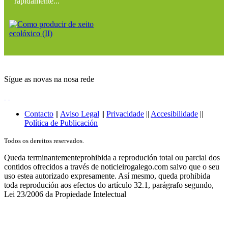
rápidamente...
Sígue as novas na nosa rede
Contacto
||
Aviso Legal
||
Privacidade
||
Accesibilidade
||
Política de Publicación
Todos os dereitos reservados.
Queda terminantementeprohibida a reprodución total ou parcial dos
contidos ofrecidos a través de noticieirogalego.com salvo que o seu
uso estea autorizado expresamente. Así mesmo, queda prohibida
toda reprodución aos efectos do artículo 32.1, parágrafo segundo,
Lei 23/2006 da Propiedade Intelectual