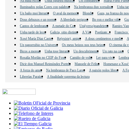
Na miña escola
Unha figueira musical
Un compañeiro
María Porto Puent
Iluminados polas Cores con palabras
Na lembranza dun xornalista
Unha tar
Un baño moi literario
O aval da memoria
Blondie
Gaza, na franxa do nos
Dous debuxos e un poema
A liberdade perigosa
Bo ron e mellor viño
Gu
Cantos de lembranza
A metade do Ceo
Uni(verso)pandeireta
Ramiro Vare
Unha tarde de lecer
Galicia, sitio distinto
A Vós
Poetízate…
Francisco 
Xosé María Díaz Castro
Re(existe), amigo
A dous centímetros e medio
A
Un paporrubio no Universo
Os meus beizos nos teus beizos
O cinema da v
Bicos a moreas
Unha tose literaria
Un descubrimento
Un rato na casa
C
Rosalía Morlán no CEIP do Foxo
Camiño de volta
Ler para vivir
Lembra
Dicir don Manuel Reimóndez Portela
Manoele de Felisa
Homenaxe a Xosé 
A forza do amor
Na lembranza de Paco Lareo
A paixón polos libros
A Fe
Librerías Paraíso
A finalidade suprema da lectura