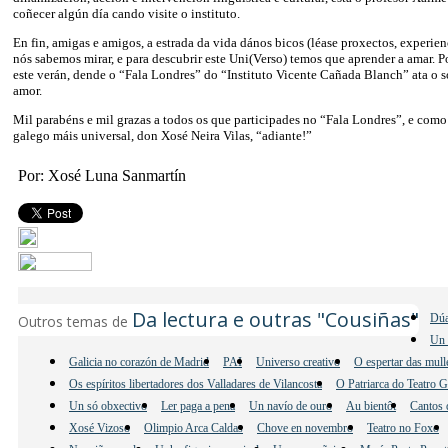
coñecer algún día cando visite o instituto.
En fin, amigas e amigos, a estrada da vida dános bicos (léase proxectos, experien
nós sabemos mirar, e para descubrir este Uni(Verso) temos que aprender a amar. P
este verán, dende o “Fala Londres” do “Instituto Vicente Cañada Blanch” ata o so
amor.
Mil parabéns e mil grazas a todos os que participades no “Fala Londres”, e como 
galego máis universal, don Xosé Neira Vilas, “adiante!”
Por: Xosé Luna Sanmartín
Da lectura e outras "Cousiñas"
Dúa
Outros temas de
Un 
Galicia no corazón de Madrid
PAI
Universo creativo
O espertar das mul
Os espíritos libertadores dos Valladares de Vilancosta
O Patriarca do Teatro 
Un só obxectivo
Ler paga a pena
Un navío de ouro
Au bientôt
Cantos 
Xosé Vizoso
Olimpio Arca Caldas
Chove en novembro
Teatro no Foxo