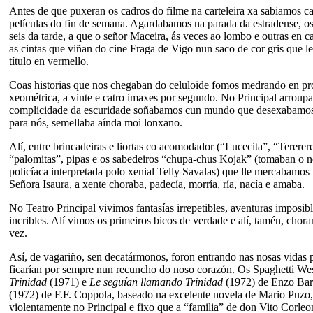
Antes de que puxeran os cadros do filme na carteleira xa sabiamos cal
películas do fin de semana. Agardabamos na parada da estradense, os
seis da tarde, a que o señor Maceira, ás veces ao lombo e outras en car
as cintas que viñan do cine Fraga de Vigo nun saco de cor gris que l
título en vermello.
Coas historias que nos chegaban do celuloide fomos medrando en pr
xeométrica, a vinte e catro imaxes por segundo. No Principal arroup
complicidade da escuridade soñabamos cun mundo que desexabamos 
para nós, semellaba aínda moi lonxano.
Alí, entre brincadeiras e liortas co acomodador (“Lucecita”, “Tererer
“palomitas”, pipas e os sabedeiros “chupa-chus Kojak” (tomaban o n
policíaca interpretada polo xenial Telly Savalas) que lle mercabamos 
Señora Isaura, a xente choraba, padecía, morría, ría, nacía e amaba.
No Teatro Principal vivimos fantasías irrepetibles, aventuras imposib
incribles. Alí vimos os primeiros bicos de verdade e alí, tamén, chor
vez.
Así, de vagariño, sen decatármonos, foron entrando nas nosas vidas 
ficarían por sempre nun recuncho do noso corazón. Os Spaghetti We
Trinidad
(1971)
e
Le seguían llamando Trinidad
(1972) de Enzo Ba
(1972) de F.F. Coppola, baseado na excelente novela de Mario Puzo,
violentamente no Principal e fixo que a “familia” de don Vito Corleo