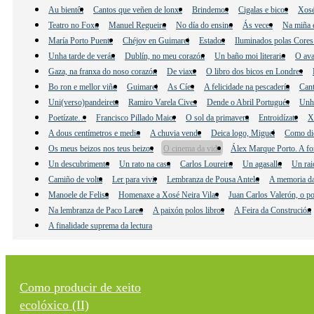
Au bientôt
Cantos que veñen de lonxe
Brindemos
Cigalas e bicos
Xosé
Teatro no Foxo
Manuel Regueiro
No día do ensino
Ás veces
Na miña 
María Porto Puente
Chéjov en Guimarei
Estados
Iluminados polas Cores
Unha tarde de verán
Dublín, no meu corazón
Un baño moi literario
O ava
Gaza, na franxa do noso corazón
De viaxe
O libro dos bicos en Londres
Bo ron e mellor viño
Guimarei
As Cíes
A felicidade na pescadería
Cant
Uni(verso)pandeireta
Ramiro Varela Cives
Dende o Abril Portugués
Unha
Poetízate…
Francisco Pillado Maior
O sol da primavera
Entroidízate
X
A dous centímetros e medio
A chuvia vende
Deica logo, Miguel
Como di
Os meus beizos nos teus beizos
O cinema da vida
Álex Marque Porto. A fo
Un descubrimento
Un rato na casa
Carlos Loureiro
Un agasallo
Un rai
Camiño de volta
Ler para vivir
Lembranza de Pousa Antelo
A memoria da
Manoele de Felisa
Homenaxe a Xosé Neira Vilas
Juan Carlos Valerón, o po
Na lembranza de Paco Lareo
A paixón polos libros
A Feira da Construción
A finalidade suprema da lectura
Como producir de xeito
ecolóxico (II)