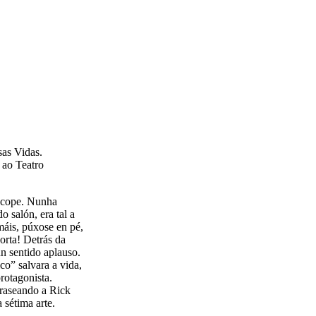
as Vidas.
 ao Teatro
ascope. Nunha
 salón, era tal a
máis, púxose en pé,
orta! Detrás da
n sentido aplauso.
co” salvara a vida,
protagonista.
fraseando a Rick
 sétima arte.