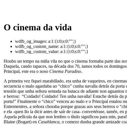
O cinema da vida
wdfb_og_images:
a:1:{i:0;s:0:"";}
wdfb_og_custom_name:
a:1:{i:0;s:0:"";}
wdfb_og_custom_value:
a:1:{i:0;s:0:"";}
Houbo un tempo na miña vila no que o cinema formaba parte das nos
Daquela, cando rapaces, na década dos 70, iamos todos os domingos
Principal, este era o noso
Cinema Paradiso
.
A primeira vez fiquei marabillado, era unha de vaqueiros, en cinem
secuencia o malo agardaba ao “chico” cunha navalla detrás da porta do
tensión que unha señora sentada na butaca de adiante non aguantou 
e berrou: “Coidado! Coidado! Ten unha navalla! Estache detrás da p
porta!” Finalmente o “chico” venceu ao malo e o Principal estalou nu
Entrementres, a señora choraba porque grazas aos seus berrros o “chi
e ela -quen llo ía dicir antes de saír de casa- convertérase, tamén, en 
Aquela película da que non lembro o título significou para min, para
Blaine (Bogart) en
Casablanca
, o comezo dunha grande amizade coa