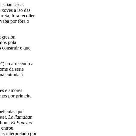
es ían ser as
 xoves a iso das
reta, fora recoller
evaba por fóra o
ogresión
ados pola
construír e que,
e”) co arrecendo a
ome da serie
na entrada á
les e amores
amos por primeira
películas que
ster,
Le llamaban
rboni.
El Padrino
 entrou
ne, interpretado por