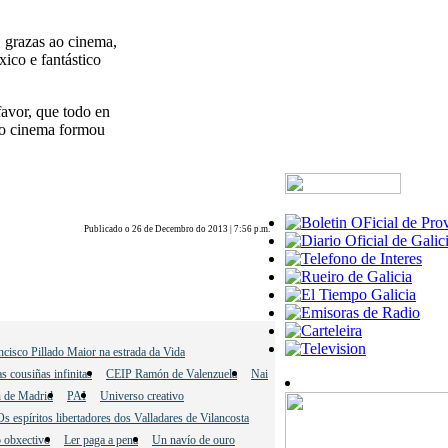
, grazas ao cinema,
ico e fantástico
favor, que todo en
) o cinema formou
Publicado o 26 de Decembro do 2013 | 7:56 p.m.
ncisco Pillado Maior na estrada da Vida
s cousiñas infinitas
CEIP Ramón de Valenzuela
Nai
n de Madrid
PAI
Universo creativo
Os espíritos libertadores dos Valladares de Vilancosta
 obxectivo
Ler paga a pena
Un navío de ouro