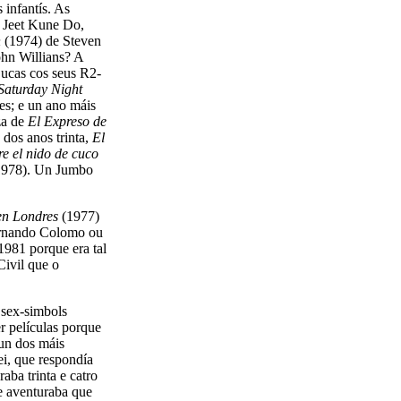
infantís. As
o Jeet Kune Do,
n
(1974) de Steven
ohn Willians? A
ucas cos seus R2-
Saturday Night
es; e un ano máis
za de
El Expreso de
dos anos trinta,
El
re el nido de cuco
978). Un Jumbo
en Londres
(1977)
rnando Colomo ou
 1981 porque era tal
Civil que o
 sex-simbols
er películas porque
 un dos máis
ei, que respondía
aba trinta e catro
e aventuraba que