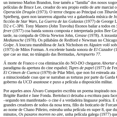
un inmenso Marlon Brandon, fose tamén a “familia” dos nosos xogos 
películas de Bruce Lee, creador do seu propio estilo de arte marcial 
Operación Dragón
(1973). O terror chegou ao Principal con
Tiburó
Spielberg, quen non tararerou algunha vez a galardoada música de J
ficción de
Star Wars
,
La Guerra de las Galaxias
(1977) de George L
D2 e C-3P0. Tony Manero (John Travolta) fíxonos bailar a todos en
fever
(1977) coa banda sonora composta e interpretada polos Bee Ge
tarde, na compaña de Olivia Newton John,
Grease
(1978). A inxusti
Medianoche
(1978). Os pillabáns de Redford e Newman no Chicago 
Golpe
. A loucura marabillosa de Jack Nicholson en
Alguien voló sob
(1975) de Milos Forman. A excelente banda sonora de
El Cazador
(1
que cae ao mar, no triángulo das Bermudas,
Aeropuerto 77
.
Á morte de Franco e coa eliminación do NO-DO chegaron
Abortar 
paradigma da apertura do cine español;
Tigres de papel
(1977)
de Fe
El Crimen de Cuenca
(1979)
de Pilar Miró, que non foi estreada ata
a minuciosidade coas que se narraban as torturas por parte da Garda 
goberno da UCD asustouse e puxo a película a disposición militar.
Por aqueles anos Álvaro Cunqueiro escribiu un poema inspirado nos
Brigitte Bardot e Jane Fonda. Bertolucci deixaba a escritura para fac
–segundo ten manifestado- o cine é a verdadeira linguaxe poética. E
grandes creadores de soños da nosa terra, fillo do boticario de Forcar
ao nome de Chano Piñeiro, estreaba unha película en super 8, que dur
minutos,
Os paxaros morren no aire
, unha película galega
(1977) qu