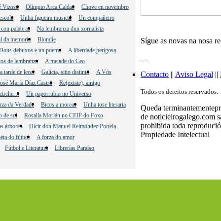
 Vizoso
Olimpio Arca Caldas
Chove en novembro
escola
Unha figueira musical
Un compañeiro
 con palabras
Na lembranza dun xornalista
l da memoria
Blondie
Sígue as novas na nosa r
Dous debuxos e un poema
A liberdade perigosa
os de lembranza
A metade do Ceo
 tarde de lecer
Galicia, sitio distinto
A Vós
Contacto
||
Aviso Legal
||
osé María Díaz Castro
Re(existe), amigo
Todos os dereitos reservados.
cirche…
Un paporrubio no Universo
rza da Verdade
Bicos a moreas
Unha tose literaria
Queda terminantementeproh
o de sol
Rosalía Morlán no CEIP do Foxo
de noticieirogalego.com 
prohibida toda reprodució
s árbores
Dicir don Manuel Reimóndez Portela
Propiedade Intelectual
eta do fútbol
A forza do amor
Fútbol e Literatura
Librerías Paraíso