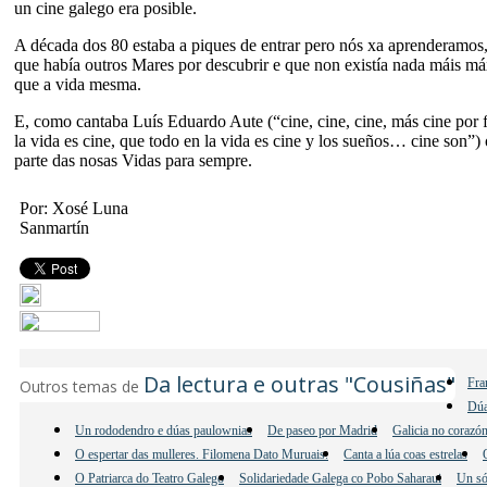
un cine galego era posible.
A década dos 80 estaba a piques de entrar pero nós xa aprenderamos
que había outros Mares por descubrir e que non existía nada máis máx
que a vida mesma.
E, como cantaba Luís Eduardo Aute (“cine, cine, cine, más cine por 
la vida es cine, que todo en la vida es cine y los sueños… cine son”
parte das nosas Vidas para sempre.
Por: Xosé Luna
Sanmartín
Da lectura e outras "Cousiñas"
Fra
Outros temas de
Dúa
Un rododendro e dúas paulownias
De paseo por Madrid
Galicia no corazó
O espertar das mulleres. Filomena Dato Muruais.
Canta a lúa coas estrelas
O Patriarca do Teatro Galego
Solidariedade Galega co Pobo Saharaui
Un só