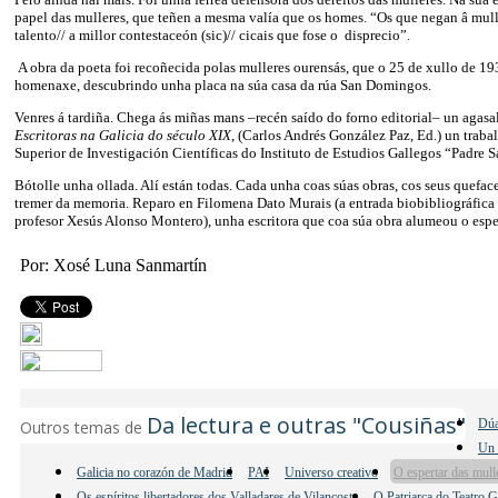
papel das mulleres, que teñen a mesma valía que os homes. “Os que negan â mulle
talento// a millor contestaceón (sic)// cicais que fose o disprecio”.
A obra da poeta foi recoñecida polas mulleres ourensás, que o 25 de xullo de 19
homenaxe, descubrindo unha placa na súa casa da rúa San Domingos.
Venres á tardiña. Chega ás miñas mans –recén saído do forno editorial– un agasa
Escritoras na Galicia do século XIX
, (Carlos Andrés González Paz, Ed.) un traba
Superior de Investigación Científicas do Instituto de Estudios Gallegos “Padre 
Bótolle unha ollada. Alí están todas. Cada unha coas súas obras, cos seus queface
tremer da memoria. Reparo en Filomena Dato Murais (a entrada biobibliográfica
profesor Xesús Alonso Montero), unha escritora que coa súa obra alumeou o esper
Por: Xosé Luna Sanmartín
Da lectura e outras "Cousiñas"
Dúa
Outros temas de
Un 
Galicia no corazón de Madrid
PAI
Universo creativo
O espertar das mul
Os espíritos libertadores dos Valladares de Vilancosta
O Patriarca do Teatro 