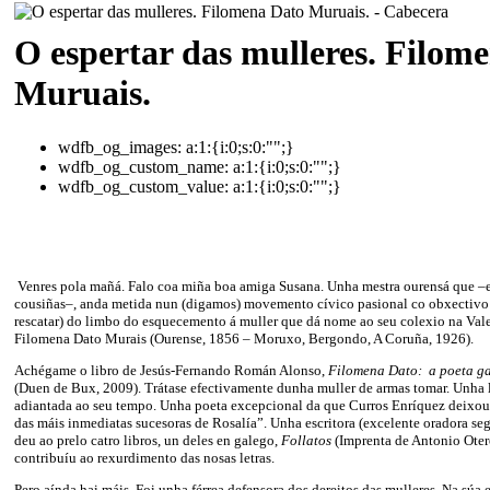
O espertar das mulleres. Filom
Muruais.
wdfb_og_images:
a:1:{i:0;s:0:"";}
wdfb_og_custom_name:
a:1:{i:0;s:0:"";}
wdfb_og_custom_value:
a:1:{i:0;s:0:"";}
Venres pola mañá. Falo coa miña boa amiga Susana. Unha mestra ourensá que –e
cousiñas–, anda metida nun (digamos) movemento cívico pasional co obxectivo d
rescatar) do limbo do esquecemento á muller que dá nome ao seu colexio na Val
Filomena Dato Murais (Ourense, 1856 – Moruxo, Bergondo, A Coruña, 1926).
Achégame o libro de Jesús-Fernando Román Alonso,
Filomena Dato: a poeta ga
(Duen de Bux, 2009). Trátase efectivamente dunha muller de armas tomar. Unha 
adiantada ao seu tempo. Unha poeta excepcional da que Curros Enríquez deixou 
das máis inmediatas sucesoras de Rosalía”. Unha escritora (excelente oradora se
deu ao prelo catro libros, un deles en galego,
Follatos
(Imprenta de Antonio Oter
contribuíu ao rexurdimento das nosas letras.
Pero aínda hai máis. Foi unha férrea defensora dos dereitos das mulleres. Na súa e