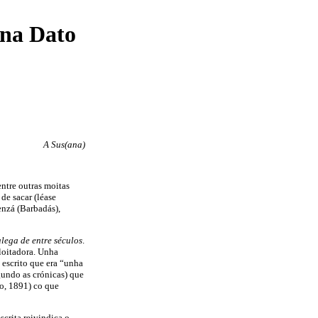
ena Dato
A Sus(ana)
ntre outras moitas
e sacar (léase
enzá (Barbadás),
lega de entre séculos
.
loitadora. Unha
escrito que era “unha
gundo as crónicas) que
o, 1891) co que
scrita reivindica o