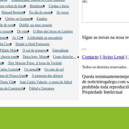
que veñen de lonxe
Brindemos
Cigalas e bicos
Manuel Regueiro
No día do ensino
Ás veces
e
Chéjov en Guimarei
Estados
de de verán
Dublín, no meu corazón
o corazón
De viaxe
O libro dos bicos en Londres
Sígue as novas na nosa r
imarei
As Cíes
A felicidade na pescadería
la Cives
Dende o Abril Portugués
Pillado Maior
O sol da primavera
Entroidízate
Contacto
||
Aviso Legal
||
 chuvia vende
Deica logo, Miguel
Como dicirche…
ida
Álex Marque Porto. A forza da Verdade
Todos os dereitos reservados.
arlos Loureiro
Un agasallo
Un raio de sol
nza de Pousa Antelo
A memoria das árbores
Queda terminantementeproh
de noticieirogalego.com 
Neira Vilas
Juan Carlos Valerón, o poeta do fútbol
prohibida toda reprodució
ira da Construción
Fútbol e Literatura
Propiedade Intelectual