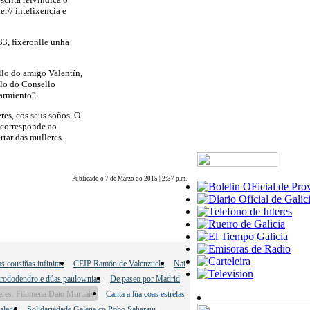
r// intelixencia e
33, fixéronlle unha
llo do amigo Valentín,
llo do Consello
Sarmiento”.
res, cos seus soños. O
 corresponde ao
tar das mulleres.
Publicado o 7 de Marzo do 2015 | 2:37 p.m.
s cousiñas infinitas
CEIP Ramón de Valenzuela
Nai
rododendro e dúas paulownias
De paseo por Madrid
leres. Filomena Dato Muruais.
Canta a lúa coas estrelas
Galego
Solidariedade Galega co Pobo Saharaui