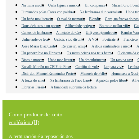
Na miña escola
Unha figueira musical
Un compañeiro
María Porto Puent
Iluminados polas Cores con palabras
Na lembranza dun xornalista
Unha tar
Un baño moi literario
O aval da memoria
Blondie
Gaza, na franxa do nos
Dous debuxos e un poema
A liberdade perigosa
Bo ron e mellor viño
Gu
Cantos de lembranza
A metade do Ceo
Uni(verso)pandeireta
Ramiro Vare
Unha tarde de lecer
Galicia, sitio distinto
A Vós
Poetízate…
Francisco 
Xosé María Díaz Castro
Re(existe), amigo
A dous centímetros e medio
A
Un paporrubio no Universo
Os meus beizos nos teus beizos
O cinema da v
Bicos a moreas
Unha tose literaria
Un descubrimento
Un rato na casa
C
Rosalía Morlán no CEIP do Foxo
Camiño de volta
Ler para vivir
Lembra
Dicir don Manuel Reimóndez Portela
Manoele de Felisa
Homenaxe a Xosé 
A forza do amor
Na lembranza de Paco Lareo
A paixón polos libros
A Fe
Librerías Paraíso
A finalidade suprema da lectura
Como producir de xeito
ecolóxico (II)
A fertilización é a reposición dos