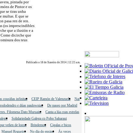
avera, pintada por
imóns de Pintor e os
ue se tiras unha
e multas. E que se
on pasa ren de ren.
as (os imprescindibles
che que a ilusión e a
s. Como dicirche que
comisura dos teus
Publicado o 18 de Xaneiro do 2014 | 12:22 a.m.
s cousiñas infinitas
CEIP Ramón de Valenzuela
Nai
rododendro e dúas paulownias
De paseo por Madrid
leres. Filomena Dato Muruais.
Canta a lúa coas estrelas
Galego
Solidariedade Galega co Pobo Saharaui
que veñen de lonxe
Brindemos
Cigalas e bicos
Manuel Regueiro
No día do ensino
Ás veces