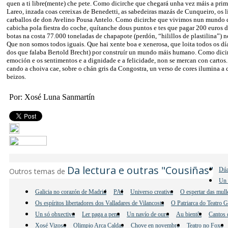
quen a ti libre(mente) che pete. Como dicirche que chegará unha vez máis a prim
Lareo, inzada coas cereixas de Benedetti, as sabedeiras mazás de Cunqueiro, os l
carballos de don Avelino Pousa Antelo. Como dicirche que vivimos nun mundo q
cabicha pola fiestra do coche, quítanche dous puntos e tes que pagar 200 euros d
botas na costa 77.000 toneladas de chapapote (perdón, “hilillos de plastilina”) n
Que non somos todos iguais. Que hai xente boa e xenerosa, que loita todos os dí
dos que falaba Bertold Brecht) por construír un mundo máis humano. Como dicir
emoción e os sentimentos e a dignidade e a felicidade, non se mercan con carto
cando a choiva cae, sobre o chán gris da Congostra, un verso de cores ilumina a 
beizos.
Por: Xosé Luna Sanmartín
Da lectura e outras "Cousiñas"
Dúa
Outros temas de
Un 
Galicia no corazón de Madrid
PAI
Universo creativo
O espertar das mul
Os espíritos libertadores dos Valladares de Vilancosta
O Patriarca do Teatro 
Un só obxectivo
Ler paga a pena
Un navío de ouro
Au bientôt
Cantos 
Xosé Vizoso
Olimpio Arca Caldas
Chove en novembro
Teatro no Foxo