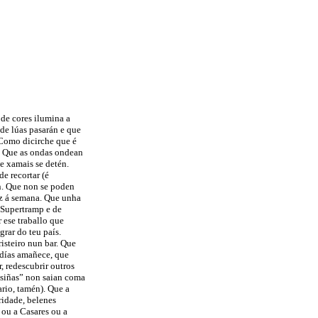
de cores ilumina a
 de lúas pasarán e que
 Como dicirche que é
. Que as ondas ondean
ue xamais se detén.
e recortar (é
en. Que non se poden
ez á semana. Que unha
 Supertramp e de
ese traballo que
grar do teu país.
steiro nun bar. Que
 días amañece, que
r, redescubrir outros
usiñas” non saian coma
ario, tamén). Que a
ridade, belenes
s ou a Casares ou a