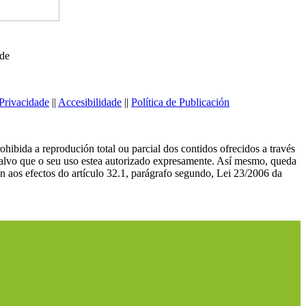
ede
Privacidade
||
Accesibilidade
||
Política de Publicación
ibida a reprodución total ou parcial dos contidos ofrecidos a través
salvo que o seu uso estea autorizado expresamente. Así mesmo, queda
n aos efectos do artículo 32.1, parágrafo segundo, Lei 23/2006 da