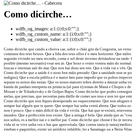
Como dicirche…
wdfb_og_images:
a:1:{i:0;s:0:"";}
wdfb_og_custom_name:
a:1:{i:0;s:0:"";}
wdfb_og_custom_value:
a:1:{i:0;s:0:"";}
Como dicirche que cando a choiva cae, sobre o chán gris da Congostra, un verso 
comisura dos teus beizos. Que a liña dos teus ollos é o meu horizonte. Que miles
seguirás vivindo no meu recordo, coma o sol deste inverno deitándose na tarde.
posible (mesmo necesario) voar sen ás. Que hoxe o vento ventea máis do normal
loucas e intentan saír do mar. Que non hai dous sen tres. Que a vida vai e vén. Q
Como dicirche que a saúde é o noso ben máis prezado. Que a sanidade non se pod
indigno). Que a escola pública é o maior faro para impedir que os pobos tropec
separar os nenos das nenas. Que os nosos maiores teñen dereito a danzar unha v
banda de pardais interpreta en primicia (só para ti) temas de Maná e Chopin e de
Mozart e de Tchaikovsky e de Golpes Bajos. Como dicirche que podes conseguir 
arelas, que precisas, que necesitas para dárlle de comer aos teus e non ter que emi
Como dicirche que non fiques desesperado no esquecemento. Que non afogues tri
sempre hai alguén que te quere. Que sempre hai unha ventá aberta. Que todos os
non é pouco. Que o máis difícil da vida é vivila. Que hai que re-existir, reinventa
mundos. Que a perfección non existe. Que a arruga é bela. Que aínda que as “co
nos soños, es a mellor nai e o mellor pai. Como dicirche que chorar é bo (e neces
vida só se vive unha vez e hai que aproveitala. Que contra tanta (e tanta) medioc
esteban e paquirríns, existe un antídoto infalible, ler a Saramago ou a Neira Vila