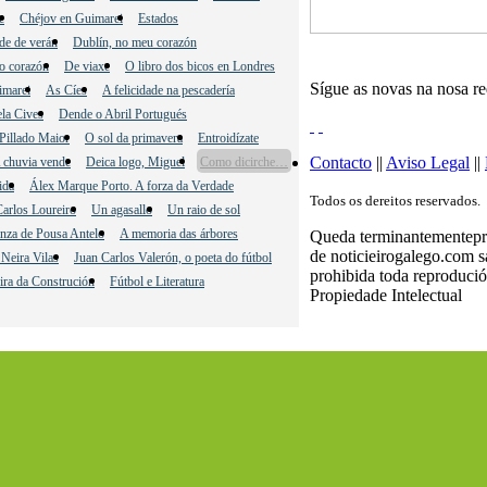
e
Chéjov en Guimarei
Estados
de de verán
Dublín, no meu corazón
o corazón
De viaxe
O libro dos bicos en Londres
Sígue as novas na nosa r
imarei
As Cíes
A felicidade na pescadería
la Cives
Dende o Abril Portugués
Pillado Maior
O sol da primavera
Entroidízate
Contacto
||
Aviso Legal
||
 chuvia vende
Deica logo, Miguel
Como dicirche…
ida
Álex Marque Porto. A forza da Verdade
Todos os dereitos reservados.
arlos Loureiro
Un agasallo
Un raio de sol
nza de Pousa Antelo
A memoria das árbores
Queda terminantementeproh
de noticieirogalego.com 
Neira Vilas
Juan Carlos Valerón, o poeta do fútbol
prohibida toda reprodució
ira da Construción
Fútbol e Literatura
Propiedade Intelectual