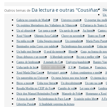
Da lectura e outras "Cousiñas"
Dúa
Outros temas de
Un 
Galicia no corazón de Madrid
PAI
Universo creativo
O espertar das mul
Os espíritos libertadores dos Valladares de Vilancosta
O Patriarca do Teatro 
Un só obxectivo
Ler paga a pena
Un navío de ouro
Au bientôt
Cantos 
Xosé Vizoso
Olimpio Arca Caldas
Chove en novembro
Teatro no Foxo
Na miña escola
Unha figueira musical
Un compañeiro
María Porto Puent
Iluminados polas Cores con palabras
Na lembranza dun xornalista
Unha tar
Un baño moi literario
O aval da memoria
Blondie
Gaza, na franxa do nos
Dous debuxos e un poema
A liberdade perigosa
Bo ron e mellor viño
Gu
Cantos de lembranza
A metade do Ceo
Uni(verso)pandeireta
Ramiro Vare
Unha tarde de lecer
Galicia, sitio distinto
A Vós
Poetízate…
Francisco 
Xosé María Díaz Castro
Re(existe), amigo
A dous centímetros e medio
A
Un paporrubio no Universo
Os meus beizos nos teus beizos
O cinema da v
Bicos a moreas
Unha tose literaria
Un descubrimento
Un rato na casa
C
Rosalía Morlán no CEIP do Foxo
Camiño de volta
Ler para vivir
Lembra
Dicir don Manuel Reimóndez Portela
Manoele de Felisa
Homenaxe a Xosé 
A forza do amor
Na lembranza de Paco Lareo
A paixón polos libros
A Fe
Librerías Paraíso
A finalidade suprema da lectura