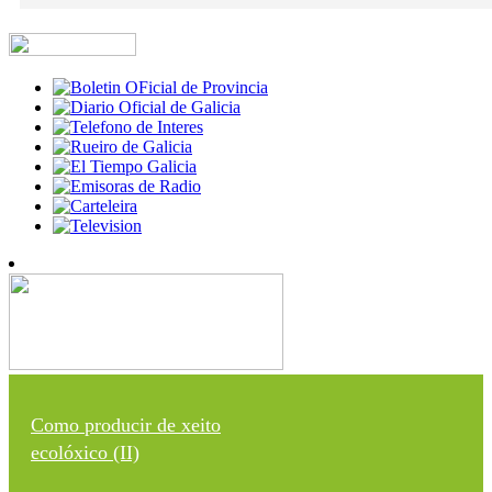
Como producir de xeito
ecolóxico (II)