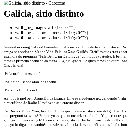
Galicia, sitio distinto
wdfb_og_images:
a:1:{i:0;s:0:"";}
wdfb_og_custom_name:
a:1:{i:0;s:0:"";}
wdfb_og_custom_value:
a:1:{i:0;s:0:"";}
Gooood morning Galicia! Benvidos un día máis ao 85.5 do teu dial. Estás en Rad
amiga nas ondas do Mar da Vida. Fálalles Xosé Guillén. Dicirlles que estou enca
esta hora do programa “Fala Ben… na túa Lingua” con todos vostedes. E ben. Si.
temos a primeira chamada da mañá. Ola, ola, que tal? A quen temos do outro lado
Ola, ola, ola!!!
-Hola me llamo Asunción.
-Asunción. Dende onde nos chama?
-Pues desde La Estrada.
Ah… pois moi ben, Asunción da Estrada. En que a podemos axudar dende “Fala 
o micrófono de Radio Kiss fica ao seu enteiro dispor.
-Si. Bueno. Verás. Mira, José Guillén, tu que andas en estas cosas del gallego. Es
una preguntiña, sabes? Porque yo es que no me aclaro del todo. Y que conste qu
gallega cien por cien, eh! En mi casa nos gusta mucho la empanada de millo con 
que yo lo diga pero también me sale muy bien la de zamburiñas con salmón, bót