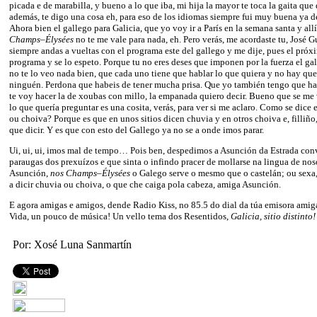
picada e de marabilla, y bueno a lo que iba, mi hija la mayor te toca la gaita que 
además, te digo una cosa eh, para eso de los idiomas siempre fui muy buena ya 
Ahora bien el gallego para Galicia, que yo voy ir a París en la semana santa y all
Champs
–
Élysées
no te me vale para nada, eh. Pero verás, me acordaste tu, José G
siempre andas a vueltas con el programa este del gallego y me dije, pues el próx
programa y se lo espeto. Porque tu no eres deses que imponen por la fuerza el ga
no te lo veo nada bien, que cada uno tiene que hablar lo que quiera y no hay que
ninguén. Perdona que habeis de tener mucha prisa. Que yo también tengo que h
te voy hacer la de xoubas con millo, la empanada quiero decir. Bueno que se me 
lo que quería preguntar es una cosita, verás, para ver si me aclaro. Como se dice
ou choiva? Porque es que en unos sitios dicen chuvia y en otros choiva e, filliñ
que dicir. Y es que con esto del Gallego ya no se a onde imos parar.
Ui, ui, ui, imos mal de tempo… Pois ben, despedimos a Asunción da Estrada co
paraugas dos prexuízos e que sinta o infindo pracer de mollarse na lingua de nos
Asunción,
nos
Champs
–
Élysées
o Galego serve o mesmo que o castelán; ou sexa,
a dicir chuvia ou choiva, o que che caiga pola cabeza, amiga Asunción.
E agora amigas e amigos, dende Radio Kiss, no 85.5 do dial da túa emisora ami
Vida, un pouco de música! Un vello tema dos Resentidos,
Galicia, sitio distinto!
Por: Xosé Luna Sanmartín