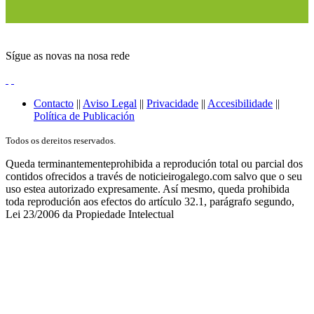
Sígue as novas na nosa rede
Contacto
||
Aviso Legal
||
Privacidade
||
Accesibilidade
||
Política de Publicación
Todos os dereitos reservados.
Queda terminantementeprohibida a reprodución total ou parcial dos
contidos ofrecidos a través de noticieirogalego.com salvo que o seu
uso estea autorizado expresamente. Así mesmo, queda prohibida
toda reprodución aos efectos do artículo 32.1, parágrafo segundo,
Lei 23/2006 da Propiedade Intelectual