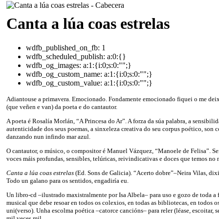
Canta a lúa coas estrelas
wdfb_published_on_fb:
1
wdfb_scheduled_publish:
a:0:{}
wdfb_og_images:
a:1:{i:0;s:0:"";}
wdfb_og_custom_name:
a:1:{i:0;s:0:"";}
wdfb_og_custom_value:
a:1:{i:0;s:0:"";}
Adiantouse a primavera. Emocionado. Fondamente emocionado fiquei o me deixa
(que veñen e van) da poeta e do cantautor.
A poeta é Rosalía Morlán, “A Princesa do Ar”. A forza da súa palabra, a sensibilid
autenticidade dos seus poemas, a sinxeleza creativa do seu corpus poético, son c
danzando nun infindo mar azul.
O cantautor, o músico, o compositor é Manuel Vázquez, “Manoele de Felisa”. Se
voces máis profundas, sensibles, telúricas, reivindicativas e doces que temos no 
Canta a lúa coas estrelas
(Ed. Sons de Galicia). “Acerto dobre”–Neira Vilas, dixi
Todo un galano para os sentidos, engadiría eu.
Un libro-cd –ilustrado maxistralmente por Isa Albela– para uso e gozo de toda a
musical que debe resoar en todos os colexios, en todas as bibliotecas, en todos 
uni(verso). Unha escolma poética –catorce cancións– para reler (léase, escoitar, se
mil veces mil.