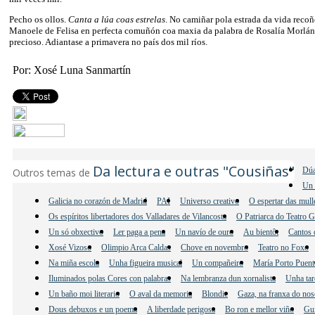
Pecho os ollos.
Canta a lúa coas estrelas
. No camiñar pola estrada da vida recoñ
Manoele de Felisa en perfecta comuñón coa maxia da palabra de Rosalía Morlán.
precioso. Adiantase a primavera no país dos mil ríos.
Por: Xosé Luna Sanmartín
Da lectura e outras "Cousiñas"
Dúa
Outros temas de
Un 
Galicia no corazón de Madrid
PAI
Universo creativo
O espertar das mul
Os espíritos libertadores dos Valladares de Vilancosta
O Patriarca do Teatro 
Un só obxectivo
Ler paga a pena
Un navío de ouro
Au bientôt
Cantos 
Xosé Vizoso
Olimpio Arca Caldas
Chove en novembro
Teatro no Foxo
Na miña escola
Unha figueira musical
Un compañeiro
María Porto Puent
Iluminados polas Cores con palabras
Na lembranza dun xornalista
Unha tar
Un baño moi literario
O aval da memoria
Blondie
Gaza, na franxa do nos
Dous debuxos e un poema
A liberdade perigosa
Bo ron e mellor viño
Gu