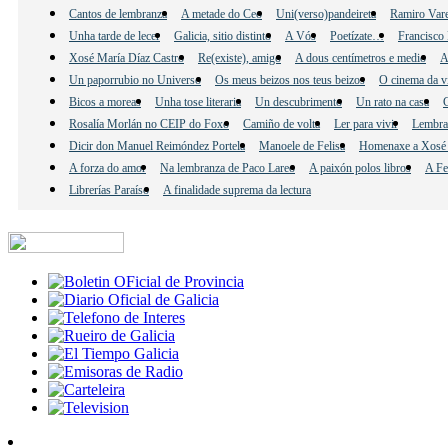
Cantos de lembranza
A metade do Ceo
Uni(verso)pandeireta
Ramiro Vare
Unha tarde de lecer
Galicia, sitio distinto
A Vós
Poetízate…
Francisco 
Xosé María Díaz Castro
Re(existe), amigo
A dous centímetros e medio
A
Un paporrubio no Universo
Os meus beizos nos teus beizos
O cinema da v
Bicos a moreas
Unha tose literaria
Un descubrimento
Un rato na casa
C
Rosalía Morlán no CEIP do Foxo
Camiño de volta
Ler para vivir
Lembra
Dicir don Manuel Reimóndez Portela
Manoele de Felisa
Homenaxe a Xosé 
A forza do amor
Na lembranza de Paco Lareo
A paixón polos libros
A Fe
Librerías Paraíso
A finalidade suprema da lectura