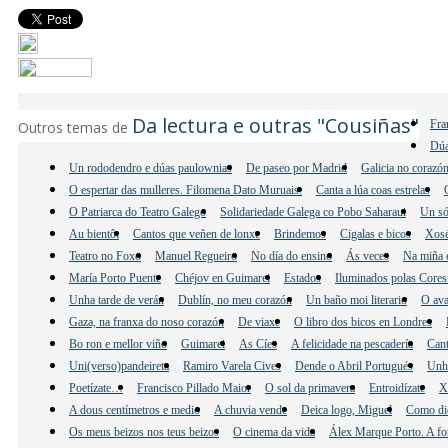
Da lectura e outras "Cousiñas"
Fra
Outros temas de
Dúa
Un rododendro e dúas paulownias
De paseo por Madrid
Galicia no corazó
O espertar das mulleres. Filomena Dato Muruais.
Canta a lúa coas estrelas
O Patriarca do Teatro Galego
Solidariedade Galega co Pobo Saharaui
Un só
Au bientôt
Cantos que veñen de lonxe
Brindemos
Cigalas e bicos
Xosé
Teatro no Foxo
Manuel Regueiro
No día do ensino
Ás veces
Na miña 
María Porto Puente
Chéjov en Guimarei
Estados
Iluminados polas Cores
Unha tarde de verán
Dublín, no meu corazón
Un baño moi literario
O ava
Gaza, na franxa do noso corazón
De viaxe
O libro dos bicos en Londres
Bo ron e mellor viño
Guimarei
As Cíes
A felicidade na pescadería
Cant
Uni(verso)pandeireta
Ramiro Varela Cives
Dende o Abril Portugués
Unha
Poetízate…
Francisco Pillado Maior
O sol da primavera
Entroidízate
X
A dous centímetros e medio
A chuvia vende
Deica logo, Miguel
Como di
Os meus beizos nos teus beizos
O cinema da vida
Álex Marque Porto. A fo