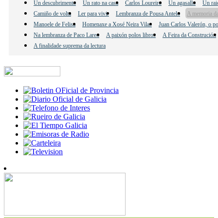
Un descubrimento
Un rato na casa
Carlos Loureiro
Un agasallo
Un rai
Camiño de volta
Ler para vivir
Lembranza de Pousa Antelo
A memoria da
Manoele de Felisa
Homenaxe a Xosé Neira Vilas
Juan Carlos Valerón, o po
Na lembranza de Paco Lareo
A paixón polos libros
A Feira da Construción
A finalidade suprema da lectura