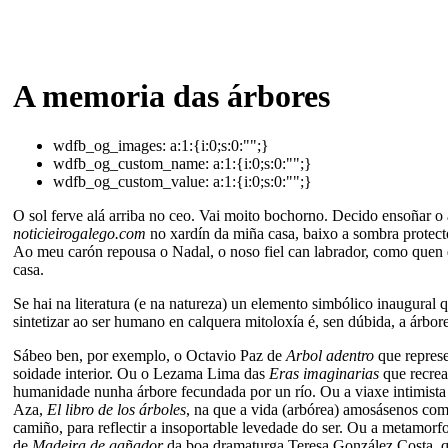
A memoria das árbores
wdfb_og_images:
a:1:{i:0;s:0:"";}
wdfb_og_custom_name:
a:1:{i:0;s:0:"";}
wdfb_og_custom_value:
a:1:{i:0;s:0:"";}
O sol ferve alá arriba no ceo. Vai moito bochorno. Decido ensoñar o 
noticieirogalego.com
no xardín da miña casa, baixo a sombra protect
Ao meu carón repousa o Nadal, o noso fiel can labrador, como quen 
casa.
Se hai na literatura (e na natureza) un elemento simbólico inaugural
sintetizar ao ser humano en calquera mitoloxía é, sen dúbida, a árbore
Sábeo ben, por exemplo, o Octavio Paz de
Arbol adentro
que represe
soidade interior. Ou o Lezama Lima das
Eras imaginarias
que recrea
humanidade nunha árbore fecundada por un río. Ou a viaxe intimista
Aza,
El libro de los árboles
, na que a vida (arbórea) amosásenos com
camiño, para reflectir a insoportable levedade do ser. Ou a metamorf
de
Madeira de gañador
da boa dramaturga Teresa González Costa, qu