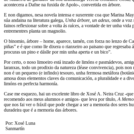
acontecera a Dafne na fuxida de Apolo-, convertida en árbore.
E non digamos, nesa novela intensa e suxerente coa que Marina Mayo
súa andaina na literatura galega,
Unha árbore, un adeus
, onde a voz
fainos reflexionar sobre a volta ás raíces, a vontade de ter unha vida 
entrementres planta un magnolio.
O binomio, árbore – home, aparece, tamén, con forza no lenzo de C
piñas” e é que como lle dixera o rianxeiro ao paisano que regresaba á
procuras un pino e dáslle por min unha aperta e un bico”.
Por certo, o noso limoeiro está inzado de limóns e pasmádevos, amigo
laranxas, todo un prodixio da natureza (léase convivencia), pois non
non é un pequeno (e infindo) tesouro, unha fermosa metáfora (botánic
amosa dous elementos claves da comunicación, a pluralidade e a dive
limóns en perfecta harmonía.
Case me esquezo, hai un excelente libro de Xosé A. Neira Cruz -qu
recomendo aos meus alumnos e amigos- que leva por título,
A Memor
que nos fai ver o fráxil que pode chegar a ser a memoria dos seres h
duradeira que é a memoria das árbores.
Por: Xosé Luna
Sanmartín