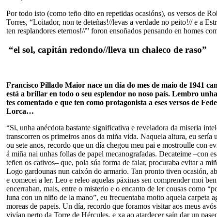
Por todo isto (como teño dito en repetidas ocasións), os versos de R
Torres, “Loitador, non te deteñas!//levas a verdade no peito!// e a Estr
ten resplandores eternos!//” foron ensoñados pensando en homes com
“el sol, capitán redondo//lleva un chaleco de raso”
Francisco Pillado Maior nace un día do mes de maio de 1941 can
está a brillar en todo o seu esplendor no noso país. Lembro un
tes comentado e que ten como protagonista a eses versos de Fed
Lorca…
“Si, unha anécdota bastante significativa e reveladora da miseria inte
transcorren os primeiros anos da miña vida. Naquela altura, eu sería 
ou sete anos, recordo que un día chegou meu pai e mostroulle con evi
á miña nai unhas follas de papel mecanografadas. Decateime –con es
teñen os cativos– que, pola súa forma de falar, procuraba evitar a miñ
Logo gardounas nun caixón do armario. Tan pronto tiven ocasión, ab
e comecei a ler. Leo e releo aquelas páxinas sen comprender moi ben
encerraban, mais, entre o misterio e o encanto de ler cousas como “por
luna con un niño de la mano”, eu frecuentaba moito aquela carpeta a
moreas de papeis. Un día, recordo que foramos visitar aos meus avó
vivían perto da Torre de Hércules, e xa ao atardecer saín dar un pase