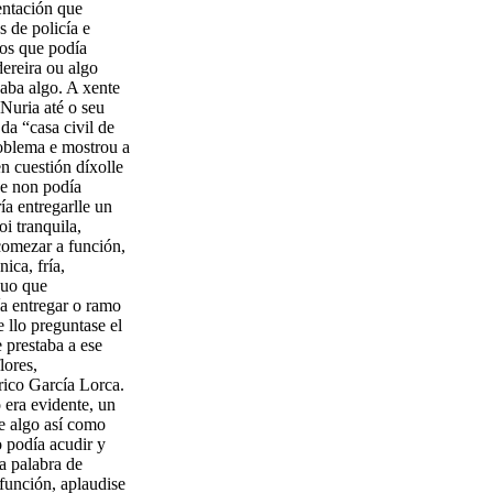
entación que
 de policía e
os que podía
ereira ou algo
saba algo. A xente
Nuria até o seu
da “casa civil de
roblema e mostrou a
en cuestión díxolle
ue non podía
ía entregarlle un
oi tranquila,
comezar a función,
ica, fría,
duo que
a entregar o ramo
 llo preguntase el
 prestaba a ese
lores,
rico García Lorca.
 era evidente, un
e algo así como
 podía acudir y
a palabra de
 función, aplaudise