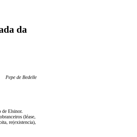
rada da
Pepe de Bedelle
 de Elsinor.
obranceiros (léase,
ta, re(existencia),