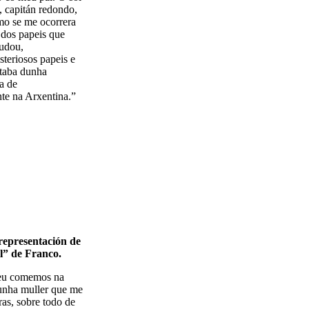
l, capitán redondo,
mo se me ocorrera
 dos papeis que
mudou,
steriosos papeis e
ataba dunha
a de
te na Arxentina.”
representación de
l” de Franco.
 eu comemos na
unha muller que me
as, sobre todo de