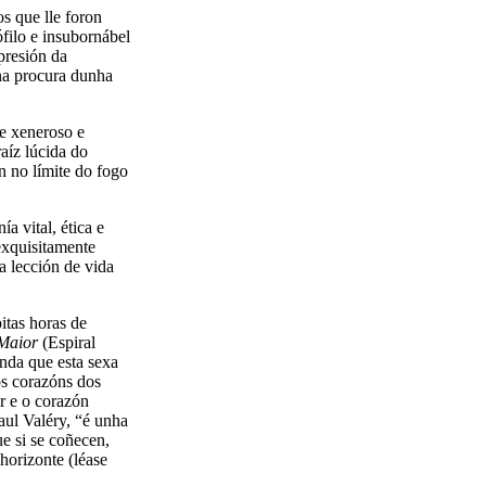
os que lle foron
filo e insubornábel
presión da
 na procura dunha
me xeneroso e
raíz lúcida do
n no límite do fogo
a vital, ética e
 exquisitamente
 lección de vida
tas horas de
 Maior
(Espiral
nda que esta sexa
os corazóns dos
r e o corazón
aul Valéry, “é unha
e si se coñecen,
horizonte (léase