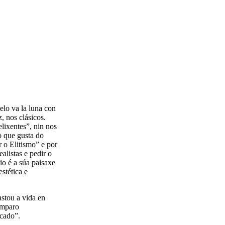
elo va la luna con
, nos clásicos.
lixentes”, nin nos
 que gusta do
 o Elitismo” e por
listas e pedir o
o é a súa paisaxe
estética e
stou a vida en
amparo
icado”.