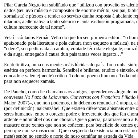
Pilar Garcia Negro ten subliñado que “utilizou con proveito os talent
dados (seu avó músico e compositor de enorme mérito; seu pai, biblió
xornalista) e púxoos a render ao servizo dunha resposta á abafante re
ditadura; a alternativa a tanto silencio e tanta exclusión programada,
cultura merecente de tal nome”.
Velaí –cóntanos Fernán Vello do que foi seu primeiro editor– “o ho
apaixonado pola literatura e pola cultura (non esquezo a música), na 
“edere”, sen pedir nada a cambio, vontade férrrida e elegante, corazó
e da auga, entregado á causa dun país tantas veces ingrato…”
En definitiva, unha das mentes máis lúcidas do país. Toda unha sinfoní
estética en perfecta harmonía. Sensíbel e brillante, erudito e sinxelo,
educado e valente(mente) crítico. Todo un poema humano. Toda unha
para non esquecer xamais.
De Pancho, como lle chamamos os amigos, aprendemos –logo de moi
conversas
No Pazo de Laiovento. Conversas con Francisco Pillado
Maior, 2007)–, que non podemos, nin debemos renunciar á utopía, aí
(por definición) inalcanzábel. Que existen diferenzas abismais entre 
seres humanos; entre o corazón podre e irreverente dos que fan chora
ardente e admirábel dos que choran. Que a guerra, parafraseando a P
masacre entre xentes que non se coñecen, para beneficio de xentes qu
pero que non se masacran”. Que o segredo da existencia non está no 
meta) senón no sentido e norte do noso camiñar na estrada da Vida.