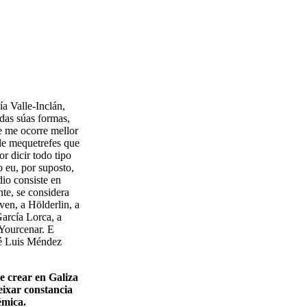
ía Valle-Inclán,
das súas formas,
e me ocorre mellor
de mequetrefes que
r dicir todo tipo
 eu, por suposto,
io consiste en
nte, se considera
ven, a Hölderlin, a
García Lorca, a
Yourcenar. E
é Luis Méndez
e crear en Galiza
eixar constancia
émica.