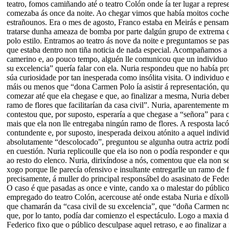
teatro, fomos camiñando até o teatro Colón onde ía ter lugar a repres
comezaba ás once da noite. Ao chegar vimos que había moitos coches
estrañounos. Era o mes de agosto, Franco estaba en Meirás e pensam
tratarse dunha ameaza de bomba por parte dalgún grupo de extrema d
polo estilo. Entramos ao teatro ás nove da noite e preguntamos se pa
que estaba dentro non tiña noticia de nada especial. Acompañamos a 
camerino e, ao pouco tempo, alguén lle comunicou que un individuo 
su excelencia” quería falar con ela. Nuria respondeu que no había p
súa curiosidade por tan inesperada como insólita visita. O individuo 
máis ou menos que “dona Carmen Polo ía asistir á representación, q
comezar até que ela chegase e que, ao finalizar a mesma, Nuria deber
ramo de flores que facilitarían da casa civil”. Nuria, aparentemente m
contestou que, por suposto, esperaría a que chegase a “señora” para 
mais que ela non lle entregaba ningún ramo de flores. A resposta lacón
contundente e, por suposto, inesperada deixou atónito a aquel indivi
absolutamente “descolocado”, preguntou se algunha outra actriz podí
en cuestión. Nuria replicoulle que ela iso non o podía responder e que
ao resto do elenco. Nuria, dirixíndose a nós, comentou que ela non se
xogo porque lle parecía ofensivo e insultante entregarlle un ramo de f
precisamente, á muller do principal responsábel do asasinato de Fede
O caso é que pasadas as once e vinte, cando xa o malestar do público
empregado do teatro Colón, acercouse até onde estaba Nuria e díxoll
que chamarán da “casa civil de su excelencia”, que “doña Carmen no
que, por lo tanto, podía dar comienzo el espectáculo. Logo a maxia d
Federico fixo que o público desculpase aquel retraso, e ao finalizar a