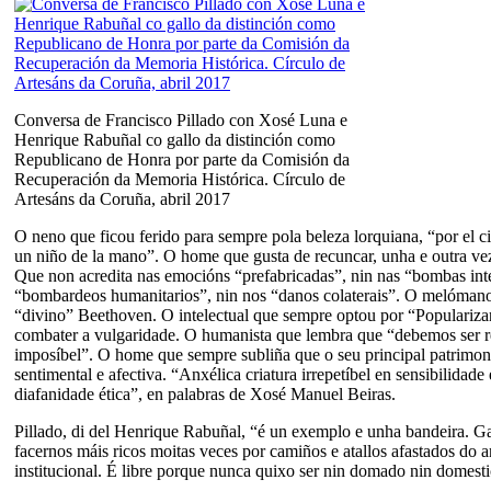
Conversa de Francisco Pillado con Xosé Luna e
Henrique Rabuñal co gallo da distinción como
Republicano de Honra por parte da Comisión da
Recuperación da Memoria Histórica. Círculo de
Artesáns da Coruña, abril 2017
O neno que ficou ferido para sempre pola beleza lorquiana, “por el ci
un niño de la mano”. O home que gusta de recuncar, unha e outra vez
Que non acredita nas emocións “prefabricadas”, nin nas “bombas inte
“bombardeos humanitarios”, nin nos “danos colaterais”. O melómano
“divino” Beethoven. O intelectual que sempre optou por “Popularizar
combater a vulgaridade. O humanista que lembra que “debemos ser rea
imposíbel”. O home que sempre subliña que o seu principal patrimoni
sentimental e afectiva. “Anxélica criatura irrepetíbel en sensibilidade 
diafanidade ética”, en palabras de Xosé Manuel Beiras.
Pillado, di del Henrique Rabuñal, “é un exemplo e unha bandeira. Ga
facernos máis ricos moitas veces por camiños e atallos afastados do 
institucional. É libre porque nunca quixo ser nin domado nin domest