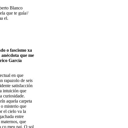
oberto Blanco
ela que te guía//
a el.
do o fascismo xa
ha anécdota que me
erico García
lectual en que
un rapazolo de seis
dente satisfacción
a intuición que
a curiosidade.
rín aquela carpeta
 o misterio que
 el cielo va la
gachada entre
s maternos, que
o co meu pai. O sol