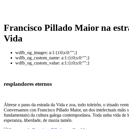
Francisco Pillado Maior na est
Vida
wdfb_og_images:
a:1:{i:0;s:0:"";}
wdfb_og_custom_name:
a:1:{i:0;s:0:"";}
wdfb_og_custom_value:
a:1:{i:0;s:0:"";}
resplandores eternos
Ábrese o pano da estrada da Vida e zoa, todo toleirón, o irisado vento
Conversamos con Francisco Pillado Maior, un dos intelectuais máis s
fundamentais) da cultura galega contemporánea. Toda unha vida de loi
esperanza, liberdade, de maxia tamén.