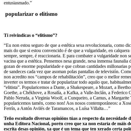
entusiasmado.”
popularizar o elitismo
Ti reivindicas o “elitismo”?
“Eu non estou seguro de que a estética sexa revolucionaria, como dic
mais do que si estou convencido é de que a vulgaridade, en calquera 
sempre, sempre, é reaccionaria. E para combater a vulgaridade non s
vacina que a estética. Pensemos nesa grande, nesa inmensa faunalia 
gozan de enorme popularidade e que cobran cantidades millonarias po
de sandeces cada vez que asoman polas pantallas de televisión. Como
non acredito nos “campos de rehabilitación”, creo que o mellor remed
inverter os termos e tratar de popularizar todo aquilo que, habitualme
“elitista”. Popularicemos a Dante, a Shakespeare, a Mozart, a Beetho
Goethe, a Chékhove, a Rosalía, a Kafka, a Valle-Inclán, a Federico 
Pablo Neruda, a Virginia Woolf, a Cunqueiro, a Camus, a Margarite 
popularicemos tamén, como non! Aos nosos contemporáneos: a Xos
Ferrín, a Antón Avilés de Taramancos, a Luísa Villalta…”
Teño escoitado diversas opinións túas a respecto da necesidade d
unha Editora Nacional, porén creo que xa non estaría de máis d
escrita desas opinión, xa que é un tema que ten xerado certa pol