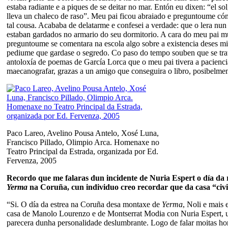
estaba radiante e a piques de se deitar no mar. Entón eu dixen: “el so
lleva un chaleco de raso”. Meu pai ficou abraiado e preguntoume có
tal cousa. Acababa de delatarme e confesei a verdade: que o lera nun
estaban gardados no armario do seu dormitorio. A cara do meu pai 
preguntoume se comentara na escola algo sobre a existencia deses mi
pediume que gardase o segredo. Co paso do tempo souben que se tr
antoloxía de poemas de García Lorca que o meu pai tivera a pacienci
maecanografar, grazas a un amigo que conseguira o libro, posibelmen
Paco Lareo, Avelino Pousa Antelo, Xosé Luna,
Francisco Pillado, Olimpio Arca. Homenaxe no
Teatro Principal da Estrada, organizada por Ed.
Fervenza, 2005
Recordo que me falaras dun incidente de Nuria Espert o día da 
Yerma
na Coruña, cun individuo creo recordar que da casa “civi
“Si. O día da estrea na Coruña desa montaxe de
Yerma
, Noli e mais
casa de Manolo Lourenzo e de Montserrat Modia con Nuria Espert, 
parecera dunha personalidade deslumbrante. Logo de falar moitas hor