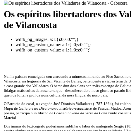
Os espíritos libertadores dos Va
de Vilancosta
wdfb_og_images:
a:1:{i:0;s:0:"";}
wdfb_og_custom_name:
a:1:{i:0;s:0:"";}
wdfb_og_custom_value:
a:1:{i:0;s:0:"";}
Nunha paisaxe enmeigada con arrecendo a mimosas, mirando ao Pico Sacro, no c
Vilancosta, na freguesía de San Vicente de Berres, pertencente á vizosa terra da U
a casa grande dos Valladares. O berce dun dos clans con máis avoengo de Galicia
fidalgas máis cultas da nosa terra que –descoñecendo o noso glorioso pasado lír
quen de loitar a prol da nosa cultura, da nosa lingua, do noso país.
O Patrucio do casal, o avogado José Dionisio Valladares (1787-1864), foi colab
Mapa de Galicia
e no
Diccionario histórico-estadístico
de Pascual Madoz. Asem
poesía, participa nun libriño de
Gozos á novena da Virxe da Guía
xunto cos seus 
Marcial.
Dos irmáns do lexicógrafo poderiamos subliñar o labor do malogrado Sergio (18
escrito algúns ensaios e mesmo chega a colaborar co seu irmán no solidario
Álbu