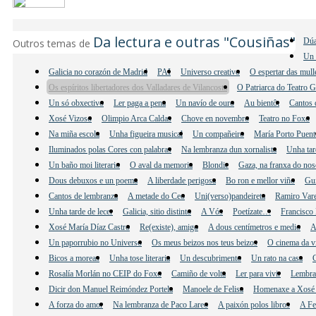
Da lectura e outras "Cousiñas"
Dúa
Outros temas de
Un 
Galicia no corazón de Madrid
PAI
Universo creativo
O espertar das mul
Os espíritos libertadores dos Valladares de Vilancosta
O Patriarca do Teatro 
Un só obxectivo
Ler paga a pena
Un navío de ouro
Au bientôt
Cantos 
Xosé Vizoso
Olimpio Arca Caldas
Chove en novembro
Teatro no Foxo
Na miña escola
Unha figueira musical
Un compañeiro
María Porto Puent
Iluminados polas Cores con palabras
Na lembranza dun xornalista
Unha tar
Un baño moi literario
O aval da memoria
Blondie
Gaza, na franxa do nos
Dous debuxos e un poema
A liberdade perigosa
Bo ron e mellor viño
Gu
Cantos de lembranza
A metade do Ceo
Uni(verso)pandeireta
Ramiro Vare
Unha tarde de lecer
Galicia, sitio distinto
A Vós
Poetízate…
Francisco 
Xosé María Díaz Castro
Re(existe), amigo
A dous centímetros e medio
A
Un paporrubio no Universo
Os meus beizos nos teus beizos
O cinema da v
Bicos a moreas
Unha tose literaria
Un descubrimento
Un rato na casa
C
Rosalía Morlán no CEIP do Foxo
Camiño de volta
Ler para vivir
Lembra
Dicir don Manuel Reimóndez Portela
Manoele de Felisa
Homenaxe a Xosé 
A forza do amor
Na lembranza de Paco Lareo
A paixón polos libros
A Fe