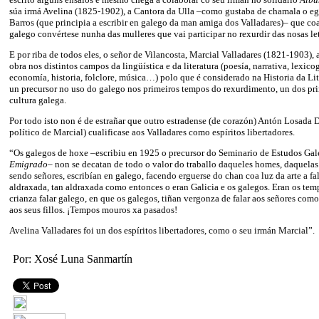
súa irmá Avelina (1825-1902), a Cantora da Ulla –como gustaba de chamala o e
Barros (que principia a escribir en galego da man amiga dos Valladares)– que co
galego convértese nunha das mulleres que vai participar no rexurdir das nosas let
E por riba de todos eles, o señor de Vilancosta, Marcial Valladares (1821-1903), 
obra nos distintos campos da lingüística e da literatura (poesía, narrativa, lexicog
economía, historia, folclore, música…) polo que é considerado na Historia da L
un precursor no uso do galego nos primeiros tempos do rexurdimento, un dos pri
cultura galega.
Por todo isto non é de estrañar que outro estradense (de corazón) Antón Losada 
político de Marcial) cualificase aos Valladares como espíritos libertadores.
“Os galegos de hoxe –escribiu en 1925 o precursor do Seminario de Estudos Ga
Emigrado
– non se decatan de todo o valor do traballo daqueles homes, daquelas
sendo señores, escribían en galego, facendo erguerse do chan coa luz da arte a fa
aldraxada, tan aldraxada como entonces o eran Galicia e os galegos. Eran os tem
crianza falar galego, en que os galegos, tiñan vergonza de falar aos señores como
aos seus fillos. ¡Tempos mouros xa pasados!
Avelina Valladares foi un dos espíritos libertadores, como o seu irmán Marcial”.
Por: Xosé Luna Sanmartín