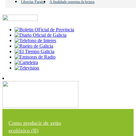
Librerías Paraíso
A finalidade suprema da lectura
Como producir de xeito
ecolóxico (II)