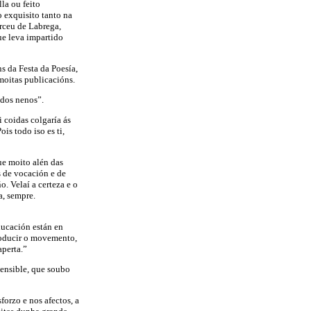
la ou feito
o exquisito tanto na
rceu de Labrega,
ue leva impartido
s da Festa da Poesía,
 moitas publicacións.
 dos nenos”.
i coidas colgaría ás
is todo iso es ti,
ue moito alén das
s de vocación e de
. Velaí a certeza e o
a, sempre.
ducación están en
roducir o movemento,
aperta.”
ensible, que soubo
orzo e nos afectos, a