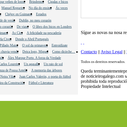
que veñen de lonxe
Brindemos
Cigalas e bicos
Manuel Regueiro
No día do ensino
Ás veces
e
Chéjov en Guimarei
Estados
de de verán
Dublín, no meu corazón
o corazón
De viaxe
O libro dos bicos en Londres
Sígue as novas na nosa r
imarei
As Cíes
A felicidade na pescadería
la Cives
Dende o Abril Portugués
Pillado Maior
O sol da primavera
Entroidízate
Contacto
||
Aviso Legal
||
 chuvia vende
Deica logo, Miguel
Como dicirche…
ida
Álex Marque Porto. A forza da Verdade
Todos os dereitos reservados.
arlos Loureiro
Un agasallo
Un raio de sol
nza de Pousa Antelo
A memoria das árbores
Queda terminantementeproh
de noticieirogalego.com 
Neira Vilas
Juan Carlos Valerón, o poeta do fútbol
prohibida toda reprodució
ira da Construción
Fútbol e Literatura
Propiedade Intelectual