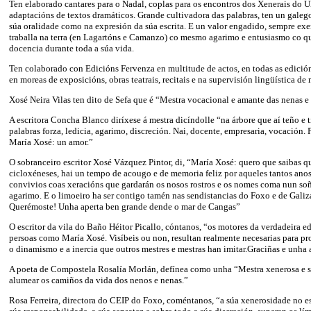
Ten elaborado cantares para o Nadal, coplas para os encontros dos Xenerais do Ul
adaptacións de textos dramáticos. Grande cultivadora das palabras, ten un galeg
súa oralidade como na expresión da súa escrita. E un valor engadido, sempre exe
traballa na terra (en Lagartóns e Camanzo) co mesmo agarimo e entusiasmo co q
docencia durante toda a súa vida.
Ten colaborado con Edicións Fervenza en multitude de actos, en todas as edición
en moreas de exposicións, obras teatrais, recitais e na supervisión lingüística de
Xosé Neira Vilas ten dito de Sefa que é “Mestra vocacional e amante das nenas e
A escritora Concha Blanco diríxese á mestra dicíndolle “na árbore que aí teño e t
palabras forza, ledicia, agarimo, discreción. Nai, docente, empresaria, vocación. Po
María Xosé: un amor.”
O sobranceiro escritor Xosé Vázquez Pintor, di, “María Xosé: quero que saibas q
cicloxéneses, hai un tempo de acougo e de memoria feliz por aqueles tantos ano
convivios coas xeracións que gardarán os nosos rostros e os nomes coma nun soño
agarimo. E o limoeiro ha ser contigo tamén nas sendistancias do Foxo e de Galiz
Querémoste! Unha aperta ben grande dende o mar de Cangas”
O escritor da vila do Baño Héitor Picallo, cóntanos, “os motores da verdadeira e
persoas como María Xosé. Visíbeis ou non, resultan realmente necesarias para p
o dinamismo e a inercia que outros mestres e mestras han imitar.Graciñas e unha 
A poeta de Compostela Rosalía Morlán, defínea como unha “Mestra xenerosa e s
alumear os camiños da vida dos nenos e nenas.”
Rosa Ferreira, directora do CEIP do Foxo, coméntanos, “a súa xenerosidade no esf