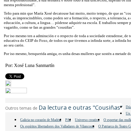
súa responsabilidade, a súa sensatez e sobre todo a súa discreción, superan os l
mestra profesional”.
Teño para min que María Xosé decatouse hai moito, moito tempo, de que as “cou
vida, as imprescindibles, como poden ser a formación, o respecto, a tolerancia, a
educación, a cultura, a lingua… pódense adquirir na escola. E traballou sempre 
vagariño, como se fan as grandes “cousiñas”.
Por iso mesmo ten a admiración e o respecto de toda a sociedade estradense, de
educativa do CEIP do Foxo, de todos os que tivemos a infinda sorte, a infinda ho
ao seu carón.
Por iso mesmo, benquerida amiga, es unha desas mulleres que sostén a metade d
Por: Xosé Luna Sanmartín
Da lectura e outras "Cousiñas"
Dúa
Outros temas de
Un 
Galicia no corazón de Madrid
PAI
Universo creativo
O espertar das mul
Os espíritos libertadores dos Valladares de Vilancosta
O Patriarca do Teatro 