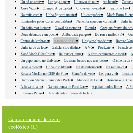
Un só obxectivo
Ler paga a pena
Un navío de ouro
Au bientôt
Cantos 
Xosé Vizoso
Olimpio Arca Caldas
Chove en novembro
Teatro no Foxo
Na miña escola
Unha figueira musical
Un compañeiro
María Porto Puent
Iluminados polas Cores con palabras
Na lembranza dun xornalista
Unha tar
Un baño moi literario
O aval da memoria
Blondie
Gaza, na franxa do nos
Dous debuxos e un poema
A liberdade perigosa
Bo ron e mellor viño
Gu
Cantos de lembranza
A metade do Ceo
Uni(verso)pandeireta
Ramiro Vare
Unha tarde de lecer
Galicia, sitio distinto
A Vós
Poetízate…
Francisco 
Xosé María Díaz Castro
Re(existe), amigo
A dous centímetros e medio
A
Un paporrubio no Universo
Os meus beizos nos teus beizos
O cinema da v
Bicos a moreas
Unha tose literaria
Un descubrimento
Un rato na casa
C
Rosalía Morlán no CEIP do Foxo
Camiño de volta
Ler para vivir
Lembra
Dicir don Manuel Reimóndez Portela
Manoele de Felisa
Homenaxe a Xosé 
A forza do amor
Na lembranza de Paco Lareo
A paixón polos libros
A Fe
Librerías Paraíso
A finalidade suprema da lectura
Como producir de xeito
ecolóxico (II)