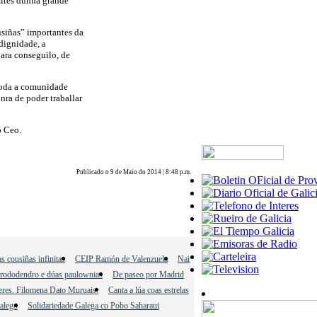
ímites dunha grande
siñas” importantes da
 dignidade, a
para conseguilo, de
 toda a comunidade
nra de poder traballar
o Ceo.
Publicado o 9 de Maio do 2014 | 8:48 p.m.
s cousiñas infinitas
CEIP Ramón de Valenzuela
Nai
rododendro e dúas paulownias
De paseo por Madrid
leres. Filomena Dato Muruais.
Canta a lúa coas estrelas
Galego
Solidariedade Galega co Pobo Saharaui