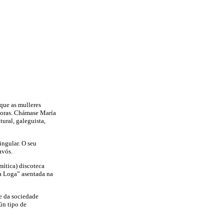
que as mulleres
adoras. Chámase María
ural, galeguista,
ingular. O seu
avós.
mítica) discoteca
ía Loga” asentada na
 e da sociedade
ún tipo de