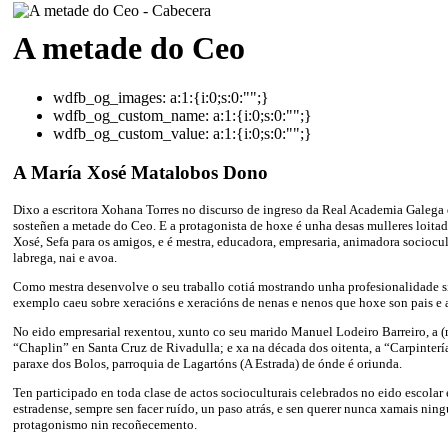
A metade do Ceo
wdfb_og_images:
a:1:{i:0;s:0:"";}
wdfb_og_custom_name:
a:1:{i:0;s:0:"";}
wdfb_og_custom_value:
a:1:{i:0;s:0:"";}
A María Xosé Matalobos Dono
Dixo a escritora Xohana Torres no discurso de ingreso da Real Academia Galega 
sosteñen a metade do Ceo. E a protagonista de hoxe é unha desas mulleres loit
Xosé, Sefa para os amigos, e é mestra, educadora, empresaria, animadora sociocult
labrega, nai e avoa.
Como mestra desenvolve o seu traballo cotiá mostrando unha profesionalidade s
exemplo caeu sobre xeracións e xeracións de nenas e nenos que hoxe son pais e 
No eido empresarial rexentou, xunto co seu marido Manuel Lodeiro Barreiro, a (
“Chaplin” en Santa Cruz de Rivadulla; e xa na década dos oitenta, a “Carpinter
paraxe dos Bolos, parroquia de Lagartóns (A Estrada) de ónde é oriunda.
Ten participado en toda clase de actos socioculturais celebrados no eido escolar
estradense, sempre sen facer ruído, un paso atrás, e sen querer nunca xamais ning
protagonismo nin recoñecemento.