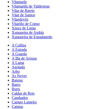
Vilamarín
Vilamartín de Valdeorras
Vilar de Barrio
Vilar de Santos
Vilardevós
Vilariño de Conso
Xinzo de Limia
Xunqueira de Ambía
Xunqueira de Espadanedo
A Cañiza
A Estrada
A Guarda
A Illa de Arousa
A Lama
Agolada
Arbo
As Neves
Baiona
Barro
Bueu
Caldas de Reis
Cambados
Campo Lameiro
Cangas