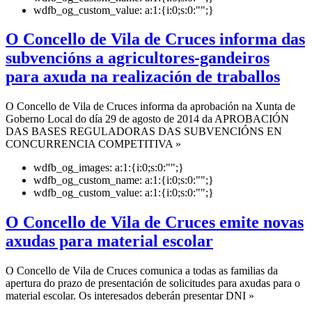
wdfb_og_custom_value:
a:1:{i:0;s:0:"";}
O Concello de Vila de Cruces informa das
subvencións a agricultores-gandeiros
para axuda na realización de traballos
O Concello de Vila de Cruces informa da aprobación na Xunta de
Goberno Local do día 29 de agosto de 2014 da APROBACIÓN
DAS BASES REGULADORAS DAS SUBVENCIÓNS EN
CONCURRENCIA COMPETITIVA »
wdfb_og_images:
a:1:{i:0;s:0:"";}
wdfb_og_custom_name:
a:1:{i:0;s:0:"";}
wdfb_og_custom_value:
a:1:{i:0;s:0:"";}
O Concello de Vila de Cruces emite novas
axudas para material escolar
O Concello de Vila de Cruces comunica a todas as familias da
apertura do prazo de presentación de solicitudes para axudas para o
material escolar. Os interesados deberán presentar DNI »