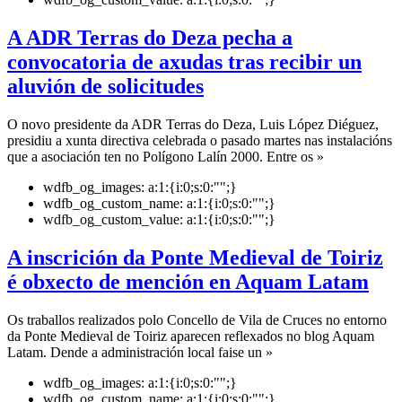
A ADR Terras do Deza pecha a
convocatoria de axudas tras recibir un
aluvión de solicitudes
O novo presidente da ADR Terras do Deza, Luis López Diéguez,
presidiu a xunta directiva celebrada o pasado martes nas instalacións
que a asociación ten no Polígono Lalín 2000. Entre os »
wdfb_og_images:
a:1:{i:0;s:0:"";}
wdfb_og_custom_name:
a:1:{i:0;s:0:"";}
wdfb_og_custom_value:
a:1:{i:0;s:0:"";}
A inscrición da Ponte Medieval de Toiriz
é obxecto de mención en Aquam Latam
Os traballos realizados polo Concello de Vila de Cruces no entorno
da Ponte Medieval de Toiriz aparecen reflexados no blog Aquam
Latam. Dende a administración local faise un »
wdfb_og_images:
a:1:{i:0;s:0:"";}
wdfb_og_custom_name:
a:1:{i:0;s:0:"";}