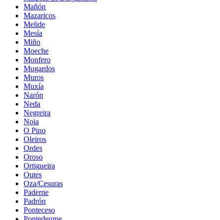
Mañón
Mazaricos
Melide
Mesía
Miño
Moeche
Monfero
Mugardos
Muros
Muxía
Narón
Neda
Negreira
Noia
O Pino
Oleiros
Ordes
Oroso
Ortigueira
Outes
Oza/Cesuras
Paderne
Padrón
Ponteceso
Pontedeume