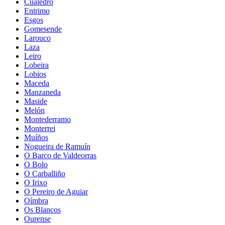
Cualedro
Entrimo
Esgos
Gomesende
Larouco
Laza
Leiro
Lobeira
Lobios
Maceda
Manzaneda
Maside
Melón
Montederramo
Monterrei
Muíños
Nogueira de Ramuín
O Barco de Valdeorras
O Bolo
O Carballiño
O Irixo
O Pereiro de Aguiar
Oímbra
Os Blancos
Ourense