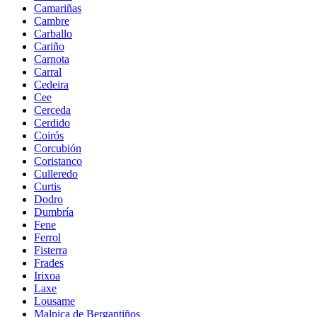
Camariñas
Cambre
Carballo
Cariño
Carnota
Carral
Cedeira
Cee
Cerceda
Cerdido
Coirós
Corcubión
Coristanco
Culleredo
Curtis
Dodro
Dumbría
Fene
Ferrol
Fisterra
Frades
Irixoa
Laxe
Lousame
Malpica de Bergantiños