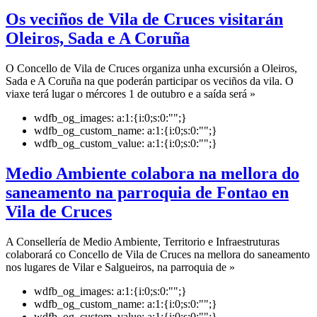
Os veciños de Vila de Cruces visitarán
Oleiros, Sada e A Coruña
O Concello de Vila de Cruces organiza unha excursión a Oleiros,
Sada e A Coruña na que poderán participar os veciños da vila. O
viaxe terá lugar o mércores 1 de outubro e a saída será »
wdfb_og_images:
a:1:{i:0;s:0:"";}
wdfb_og_custom_name:
a:1:{i:0;s:0:"";}
wdfb_og_custom_value:
a:1:{i:0;s:0:"";}
Medio Ambiente colabora na mellora do
saneamento na parroquia de Fontao en
Vila de Cruces
A Consellería de Medio Ambiente, Territorio e Infraestruturas
colaborará co Concello de Vila de Cruces na mellora do saneamento
nos lugares de Vilar e Salgueiros, na parroquia de »
wdfb_og_images:
a:1:{i:0;s:0:"";}
wdfb_og_custom_name:
a:1:{i:0;s:0:"";}
wdfb_og_custom_value:
a:1:{i:0;s:0:"";}