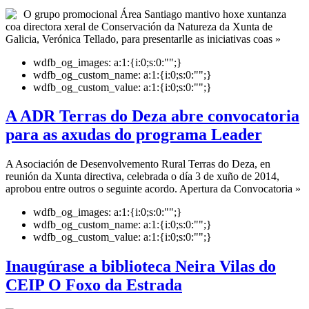
O grupo promocional Área Santiago mantivo hoxe xuntanza
coa directora xeral de Conservación da Natureza da Xunta de
Galicia, Verónica Tellado, para presentarlle as iniciativas coas »
wdfb_og_images:
a:1:{i:0;s:0:"";}
wdfb_og_custom_name:
a:1:{i:0;s:0:"";}
wdfb_og_custom_value:
a:1:{i:0;s:0:"";}
A ADR Terras do Deza abre convocatoria
para as axudas do programa Leader
A Asociación de Desenvolvemento Rural Terras do Deza, en
reunión da Xunta directiva, celebrada o día 3 de xuño de 2014,
aprobou entre outros o seguinte acordo. Apertura da Convocatoria »
wdfb_og_images:
a:1:{i:0;s:0:"";}
wdfb_og_custom_name:
a:1:{i:0;s:0:"";}
wdfb_og_custom_value:
a:1:{i:0;s:0:"";}
Inaugúrase a biblioteca Neira Vilas do
CEIP O Foxo da Estrada