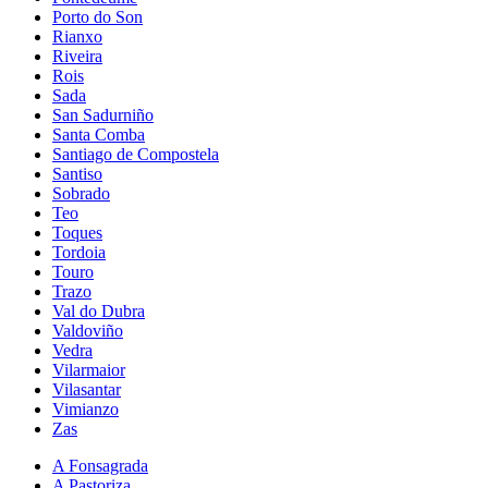
Porto do Son
Rianxo
Riveira
Rois
Sada
San Sadurniño
Santa Comba
Santiago de Compostela
Santiso
Sobrado
Teo
Toques
Tordoia
Touro
Trazo
Val do Dubra
Valdoviño
Vedra
Vilarmaior
Vilasantar
Vimianzo
Zas
A Fonsagrada
A Pastoriza