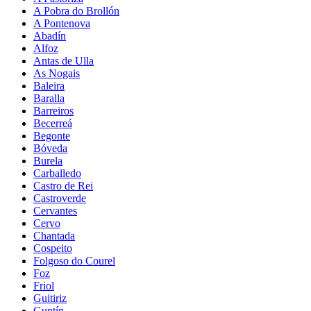
A Pobra do Brollón
A Pontenova
Abadín
Alfoz
Antas de Ulla
As Nogais
Baleira
Baralla
Barreiros
Becerreá
Begonte
Bóveda
Burela
Carballedo
Castro de Rei
Castroverde
Cervantes
Cervo
Chantada
Cospeito
Folgoso do Courel
Foz
Friol
Guitiriz
Guntín