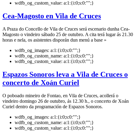
wdfb_og_custom_value:
a:1:{i:0;s:0:"";}
Cea-Magosto en Vila de Cruces
A Praza do Concello de Vila de Cruces será escenario dunha Cea-
Magosto o vindeiro sábado 25 de outubro. A cita terá lugar ás 21.30
horas e nela, os asistentes disporán dun menú a base »
wdfb_og_images:
a:1:{i:0;s:0:"";}
wdfb_og_custom_name:
a:1:{i:0;s:0:"";}
wdfb_og_custom_value:
a:1:{i:0;s:0:"";}
Espazos Sonoros leva a Vila de Cruces o
concerto de Xoán Curiel
O poboado mineiro de Fontao, en Vila de Cruces, acollerá o
vindeiro domingo 26 de outubro, ás 12.30 h., o concerto de Xoán
Curiel dentro da programación de Espazos Sonoros.
wdfb_og_images:
a:1:{i:0;s:0:"";}
wdfb_og_custom_name:
a:1:{i:0;s:0:"";}
wdfb_og_custom_value:
a:1:{i:0;s:0:"";}