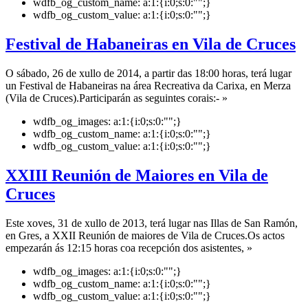
wdfb_og_custom_name:
a:1:{i:0;s:0:"";}
wdfb_og_custom_value:
a:1:{i:0;s:0:"";}
Festival de Habaneiras en Vila de Cruces
O sábado, 26 de xullo de 2014, a partir das 18:00 horas, terá lugar
un Festival de Habaneiras na área Recreativa da Carixa, en Merza
(Vila de Cruces).Participarán as seguintes corais:- »
wdfb_og_images:
a:1:{i:0;s:0:"";}
wdfb_og_custom_name:
a:1:{i:0;s:0:"";}
wdfb_og_custom_value:
a:1:{i:0;s:0:"";}
XXIII Reunión de Maiores en Vila de
Cruces
Este xoves, 31 de xullo de 2013, terá lugar nas Illas de San Ramón,
en Gres, a XXII Reunión de maiores de Vila de Cruces.Os actos
empezarán ás 12:15 horas coa recepción dos asistentes, »
wdfb_og_images:
a:1:{i:0;s:0:"";}
wdfb_og_custom_name:
a:1:{i:0;s:0:"";}
wdfb_og_custom_value:
a:1:{i:0;s:0:"";}