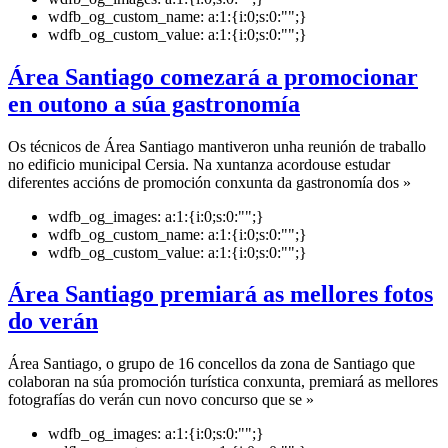
wdfb_og_custom_name:
a:1:{i:0;s:0:"";}
wdfb_og_custom_value:
a:1:{i:0;s:0:"";}
Área Santiago comezará a promocionar
en outono a súa gastronomía
Os técnicos de Área Santiago mantiveron unha reunión de traballo
no edificio municipal Cersia. Na xuntanza acordouse estudar
diferentes accións de promoción conxunta da gastronomía dos »
wdfb_og_images:
a:1:{i:0;s:0:"";}
wdfb_og_custom_name:
a:1:{i:0;s:0:"";}
wdfb_og_custom_value:
a:1:{i:0;s:0:"";}
Área Santiago premiará as mellores fotos
do verán
Área Santiago, o grupo de 16 concellos da zona de Santiago que
colaboran na súa promoción turística conxunta, premiará as mellores
fotografías do verán cun novo concurso que se »
wdfb_og_images:
a:1:{i:0;s:0:"";}