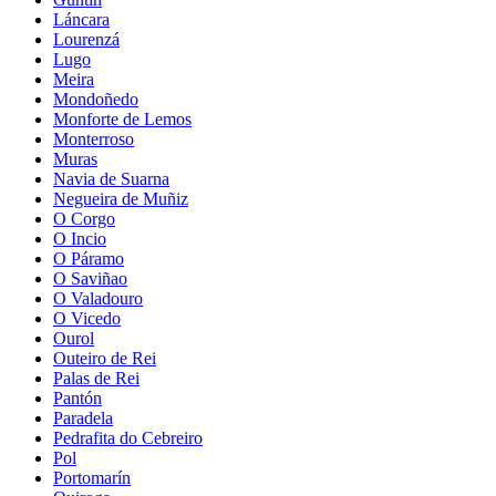
Láncara
Lourenzá
Lugo
Meira
Mondoñedo
Monforte de Lemos
Monterroso
Muras
Navia de Suarna
Negueira de Muñiz
O Corgo
O Incio
O Páramo
O Saviñao
O Valadouro
O Vicedo
Ourol
Outeiro de Rei
Palas de Rei
Pantón
Paradela
Pedrafita do Cebreiro
Pol
Portomarín