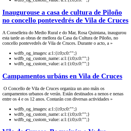
Inaugurouse a casa de cultura de Piloño
no concello pontevedrés de Vila de Cruces
A Conselleira do Medio Rural e do Mar, Rosa Quintana, inaugurou
esta tarde as obras de mellora da Casa da Cultura de Piloño, no
concello pontevedrés de Vila de Cruces. Durante o acto, a »
wdfb_og_images:
a:1:{i:0;s:0:"";}
wdfb_og_custom_name:
a:1:{i:0;s:0:"";}
wdfb_og_custom_value:
a:1:{i:0;s:0:"";}
Campamentos urbáns en Vila de Cruces
O Concello de Vila de Cruces organiza un ano máis os
campamentos urbanos de verán. Están destinados a nenos e nenas
entre os 4 e os 12 anos. Contarán con diversas actividades »
wdfb_og_images:
a:1:{i:0;s:0:"";}
wdfb_og_custom_name:
a:1:{i:0;s:0:"";}
wdfb_og_custom_value:
a:1:{i:0;s:0:"";}