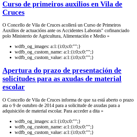
Curso de primeiros auxilios en Vila de
Cruces
O Concello de Vila de Cruces acollerá un Curso de Primeiros
Auxilios de actuacións ante os Accidentes Laborais" cofinanciado
polo Ministerio de Agricultura, Alimentación e Medio »
wdfb_og_images:
a:1:{i:0;s:0:"";}
wdfb_og_custom_name:
a:1:{i:0;s:0:"";}
wdfb_og_custom_value:
a:1:{i:0;s:0:"";}
Apertura do prazo de presentación de
solicitudes para as axudas de material
escolar
O Concello de Vila de Cruces informa de que xa está aberto o prazo
ata o 9 de outubro de 2014 para a solicitude de axudas para a
adquisición de material escolar. Para acceder a dita »
wdfb_og_images:
a:1:{i:0;s:0:"";}
wdfb_og_custom_name:
a:1:{i:0;s:0:"";}
wdfb_og_custom_value:
a:1:{i:0;s:0:"";}