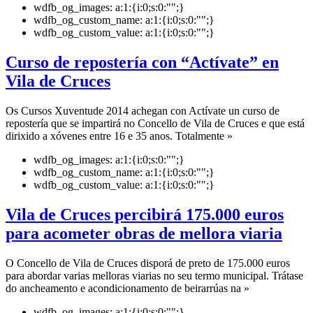
wdfb_og_images:
a:1:{i:0;s:0:"";}
wdfb_og_custom_name:
a:1:{i:0;s:0:"";}
wdfb_og_custom_value:
a:1:{i:0;s:0:"";}
Curso de repostería con “Actívate” en
Vila de Cruces
Os Cursos Xuventude 2014 achegan con Actívate un curso de
repostería que se impartirá no Concello de Vila de Cruces e que está
dirixido a xóvenes entre 16 e 35 anos. Totalmente »
wdfb_og_images:
a:1:{i:0;s:0:"";}
wdfb_og_custom_name:
a:1:{i:0;s:0:"";}
wdfb_og_custom_value:
a:1:{i:0;s:0:"";}
Vila de Cruces percibirá 175.000 euros
para acometer obras de mellora viaria
O Concello de Vila de Cruces disporá de preto de 175.000 euros
para abordar varias melloras viarias no seu termo municipal. Trátase
do ancheamento e acondicionamento de beirarrúas na »
wdfb_og_images:
a:1:{i:0;s:0:"";}