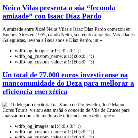
Neira Vilas presenta a súa “fecunda
amizade” con Isaac Díaz Pardo
A amizade entre Xosé Neira Vilas e Isaac Díaz Pardo comezou en
Buenos Aires en 1955, cando Neira, secretario xeral das Mocedades
Galeguistas, levaba alí seis anos e Díaz Pardo, un »
wdfb_og_images:
a:1:{i:0;s:0:"";}
wdfb_og_custom_name:
a:1:{i:0;s:0:"";}
wdfb_og_custom_value:
a:1:{i:0;s:0:"";}
Un total de 77.000 euros investiranse na
mancomunidade do Deza para mellorar a
eficiencia enerxética
O delegado territorial da Xunta en Pontevedra, José Manuel
Cores Tourís, visitou esta mañá o concello de Vila de Cruces para
analizar as obras de mellora de eficiencia enerxética que »
wdfb_og_images:
a:1:{i:0;s:0:"";}
wdfb_og_custom_name:
a:1:{i:0;s:0:"";}
wdfb_og_custom_value:
a:1:{i:0;s:0:"";}