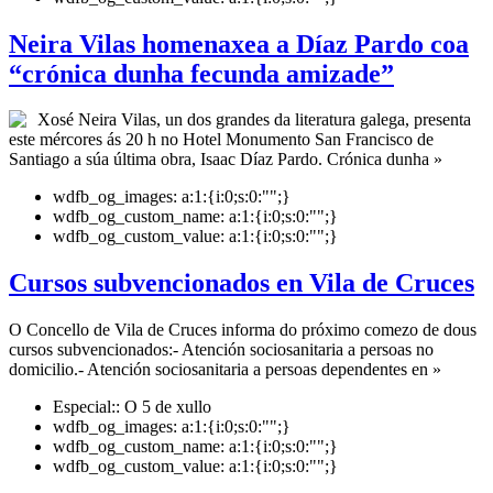
Neira Vilas homenaxea a Díaz Pardo coa
“crónica dunha fecunda amizade”
Xosé Neira Vilas, un dos grandes da literatura galega, presenta
este mércores ás 20 h no Hotel Monumento San Francisco de
Santiago a súa última obra, Isaac Díaz Pardo. Crónica dunha »
wdfb_og_images:
a:1:{i:0;s:0:"";}
wdfb_og_custom_name:
a:1:{i:0;s:0:"";}
wdfb_og_custom_value:
a:1:{i:0;s:0:"";}
Cursos subvencionados en Vila de Cruces
O Concello de Vila de Cruces informa do próximo comezo de dous
cursos subvencionados:- Atención sociosanitaria a persoas no
domicilio.- Atención sociosanitaria a persoas dependentes en »
Especial::
O 5 de xullo
wdfb_og_images:
a:1:{i:0;s:0:"";}
wdfb_og_custom_name:
a:1:{i:0;s:0:"";}
wdfb_og_custom_value:
a:1:{i:0;s:0:"";}