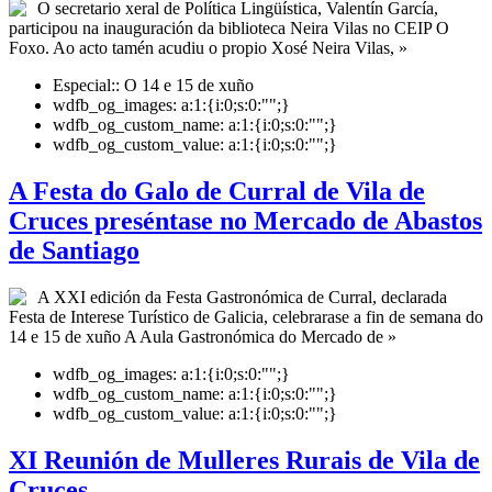
O secretario xeral de Política Lingüística, Valentín García,
participou na inauguración da biblioteca Neira Vilas no CEIP O
Foxo. Ao acto tamén acudiu o propio Xosé Neira Vilas, »
Especial::
O 14 e 15 de xuño
wdfb_og_images:
a:1:{i:0;s:0:"";}
wdfb_og_custom_name:
a:1:{i:0;s:0:"";}
wdfb_og_custom_value:
a:1:{i:0;s:0:"";}
A Festa do Galo de Curral de Vila de
Cruces preséntase no Mercado de Abastos
de Santiago
A XXI edición da Festa Gastronómica de Curral, declarada
Festa de Interese Turístico de Galicia, celebrarase a fin de semana do
14 e 15 de xuño A Aula Gastronómica do Mercado de »
wdfb_og_images:
a:1:{i:0;s:0:"";}
wdfb_og_custom_name:
a:1:{i:0;s:0:"";}
wdfb_og_custom_value:
a:1:{i:0;s:0:"";}
XI Reunión de Mulleres Rurais de Vila de
Cruces