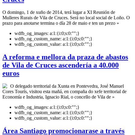
O domingo, 1 de xuño de 2014, terá lugar a XI Reunión de
Mulleres Rurais de Vila de Cruces. Será no local social de Loño. O
prazo para anotarse termina o día 28 de maio e ten un prezo »
wdfb_og_images:
a:1:{i:0;s:0:"";}
wdfb_og_custom_name:
a:1:{i:0;s:0:"";}
wdfb_og_custom_value:
a:1:{i:0;s:0:"";}
A reforma e mellora da praza de abastos
de Vila de Cruces ascendería a 40.000
euros
O delegado territorial da Xunta en Pontevedra, José Manuel
Cores Tourís, visitou esta mañá, en compaña do xefe territorial de
Economía e Industria, Ignacio Rial, o concello de Vila de »
wdfb_og_images:
a:1:{i:0;s:0:"";}
wdfb_og_custom_name:
a:1:{i:0;s:0:"";}
wdfb_og_custom_value:
a:1:{i:0;s:0:"";}
Área Santiago promocionarase a través