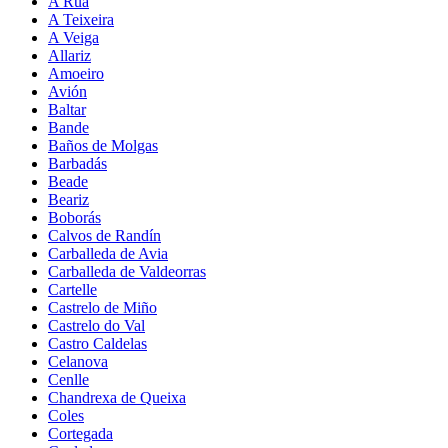
A Rúa
A Teixeira
A Veiga
Allariz
Amoeiro
Avión
Baltar
Bande
Baños de Molgas
Barbadás
Beade
Beariz
Boborás
Calvos de Randín
Carballeda de Avia
Carballeda de Valdeorras
Cartelle
Castrelo de Miño
Castrelo do Val
Castro Caldelas
Celanova
Cenlle
Chandrexa de Queixa
Coles
Cortegada