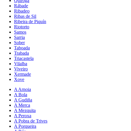
Quiroga
Rábade
Ribadeo
Ribas de Sil
Ribeira de Piquín
Riotorto
Samos
Sarria
Sober
Taboada
Trabada
Triacastela
Vilalba
Viveiro
Xermade
Xove
A Arnoia
A Bola
A Gudiña
A Merca
A Mezquita
A Peroxa
A Pobra de Trives
A Porqueira