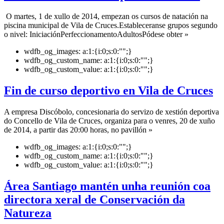
O martes, 1 de xullo de 2014, empezan os cursos de natación na
piscina municipal de Vila de Cruces.Estableceranse grupos segundo
o nivel: IniciaciónPerfeccionamentoAdultosPódese obter »
wdfb_og_images:
a:1:{i:0;s:0:"";}
wdfb_og_custom_name:
a:1:{i:0;s:0:"";}
wdfb_og_custom_value:
a:1:{i:0;s:0:"";}
Fin de curso deportivo en Vila de Cruces
A empresa Discóbolo, concesionaria do servizo de xestión deportiva
do Concello de Vila de Cruces, organiza para o venres, 20 de xuño
de 2014, a partir das 20:00 horas, no pavillón »
wdfb_og_images:
a:1:{i:0;s:0:"";}
wdfb_og_custom_name:
a:1:{i:0;s:0:"";}
wdfb_og_custom_value:
a:1:{i:0;s:0:"";}
Área Santiago mantén unha reunión coa
directora xeral de Conservación da
Natureza