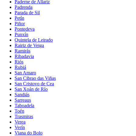
Paderne de Allariz
Padrenda
Parada de Sil
Petín
Piñor
Pontedeva
Punxín
Quintela de Leirado
Rairiz de Veiga
Ramirás
Ribadavia
Riós
Rubiá
San Amaro
San Cibrao das Viñas
San Cristovo de Cea
San Xoán de Río
Sandiás
Sarreaus
Taboadela
Toén
Trasmiras
Verea
Verín
Viana do Bolo