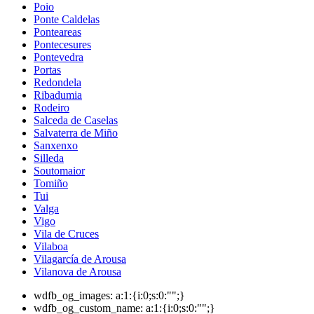
Poio
Ponte Caldelas
Ponteareas
Pontecesures
Pontevedra
Portas
Redondela
Ribadumia
Rodeiro
Salceda de Caselas
Salvaterra de Miño
Sanxenxo
Silleda
Soutomaior
Tomiño
Tui
Valga
Vigo
Vila de Cruces
Vilaboa
Vilagarcía de Arousa
Vilanova de Arousa
wdfb_og_images:
a:1:{i:0;s:0:"";}
wdfb_og_custom_name:
a:1:{i:0;s:0:"";}