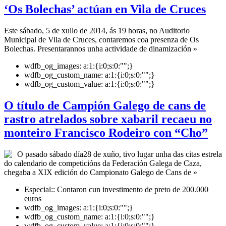
‘Os Bolechas’ actúan en Vila de Cruces
Este sábado, 5 de xullo de 2014, ás 19 horas, no Auditorio
Municipal de Vila de Cruces, contaremos coa presenza de Os
Bolechas. Presentarannos unha actividade de dinamización »
wdfb_og_images:
a:1:{i:0;s:0:"";}
wdfb_og_custom_name:
a:1:{i:0;s:0:"";}
wdfb_og_custom_value:
a:1:{i:0;s:0:"";}
O título de Campión Galego de cans de
rastro atrelados sobre xabaril recaeu no
monteiro Francisco Rodeiro con “Cho”
O pasado sábado día28 de xuño, tivo lugar unha das citas estrela
do calendario de competicións da Federación Galega de Caza,
chegaba a XIX edición do Campionato Galego de Cans de »
Especial::
Contaron cun investimento de preto de 200.000
euros
wdfb_og_images:
a:1:{i:0;s:0:"";}
wdfb_og_custom_name:
a:1:{i:0;s:0:"";}
wdfb_og_custom_value:
a:1:{i:0;s:0:"";}