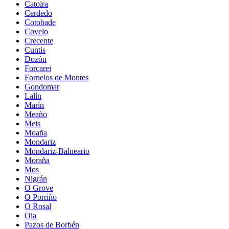
Catoira
Cerdedo
Cotobade
Covelo
Crecente
Cuntis
Dozón
Forcarei
Fornelos de Montes
Gondomar
Lalín
Marín
Meaño
Meis
Moaña
Mondariz
Mondariz-Balneario
Moraña
Mos
Nigrán
O Grove
O Porriño
O Rosal
Oia
Pazos de Borbén