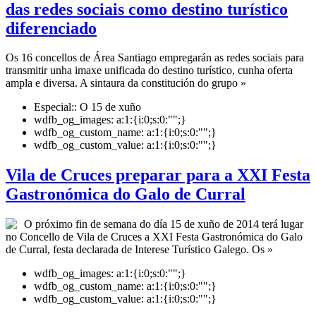
das redes sociais como destino turístico
diferenciado
Os 16 concellos de Área Santiago empregarán as redes sociais para
transmitir unha imaxe unificada do destino turístico, cunha oferta
ampla e diversa. A sintaura da constitución do grupo »
Especial::
O 15 de xuño
wdfb_og_images:
a:1:{i:0;s:0:"";}
wdfb_og_custom_name:
a:1:{i:0;s:0:"";}
wdfb_og_custom_value:
a:1:{i:0;s:0:"";}
Vila de Cruces preparar para a XXI Festa
Gastronómica do Galo de Curral
O próximo fin de semana do día 15 de xuño de 2014 terá lugar
no Concello de Vila de Cruces a XXI Festa Gastronómica do Galo
de Curral, festa declarada de Interese Turístico Galego. Os »
wdfb_og_images:
a:1:{i:0;s:0:"";}
wdfb_og_custom_name:
a:1:{i:0;s:0:"";}
wdfb_og_custom_value:
a:1:{i:0;s:0:"";}