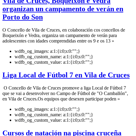
Vila de Cruces, Boqueixón e Vedra
organizan un campamento de verán en
Porto do Son
O Concello de Vila de Cruces, en colaboración cos concellos de
Boqueixón e Vedra, organiza un campamento de verán para
adolescentes con idades comprendidas entre os 9 e os 13 »
wdfb_og_images:
a:1:{i:0;s:0:"";}
wdfb_og_custom_name:
a:1:{i:0;s:0:"";}
wdfb_og_custom_value:
a:1:{i:0;s:0:"";}
Liga Local de Fútbol 7 en Vila de Cruces
O Concello de Vila de Cruces promove a liga Local de Fútbol 7
que se vai a desenvolver no Campo de Fútbol de "O Camballón",
en Vila de Cruces.Os equipos que desexen participar poden »
wdfb_og_images:
a:1:{i:0;s:0:"";}
wdfb_og_custom_name:
a:1:{i:0;s:0:"";}
wdfb_og_custom_value:
a:1:{i:0;s:0:"";}
Cursos de natación na piscina cruceña