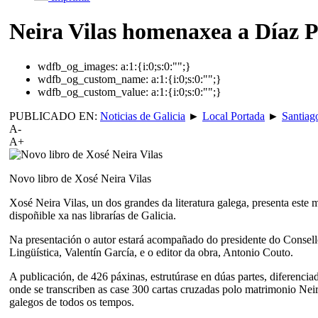
Neira Vilas homenaxea a Díaz 
wdfb_og_images:
a:1:{i:0;s:0:"";}
wdfb_og_custom_name:
a:1:{i:0;s:0:"";}
wdfb_og_custom_value:
a:1:{i:0;s:0:"";}
PUBLICADO EN:
Noticias de Galicia
►
Local Portada
►
Santiag
A-
A+
Novo libro de Xosé Neira Vilas
Xosé Neira Vilas, un dos grandes da literatura galega, presenta est
dispoñible xa nas librarías de Galicia.
Na presentación o autor estará acompañado do presidente do Consell
Lingüística, Valentín García, e o editor da obra, Antonio Couto.
A publicación, de 426 páxinas, estrutúrase en dúas partes, diferencia
onde se transcriben as case 300 cartas cruzadas polo matrimonio Neir
galegos de todos os tempos.