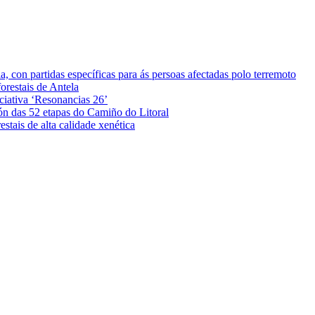
 con partidas específicas para ás persoas afectadas polo terremoto
orestais de Antela
iciativa ‘Resonancias 26’
ón das 52 etapas do Camiño do Litoral
stais de alta calidade xenética