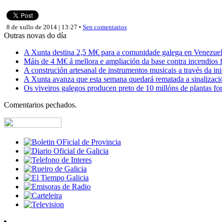
8 de xullo de 2014 | 13:27 •
Sen comentarios
Outras novas do día
A Xunta destina 2,5 M€ para a comunidade galega en Venezuela,
Máis de 4 M€ á mellora e ampliación da base contra incendios f
A construción artesanal de instrumentos musicais a través da in
A Xunta avanza que esta semana quedará rematada a sinalizaci
Os viveiros galegos producen preto de 10 millóns de plantas fore
Comentarios pechados.