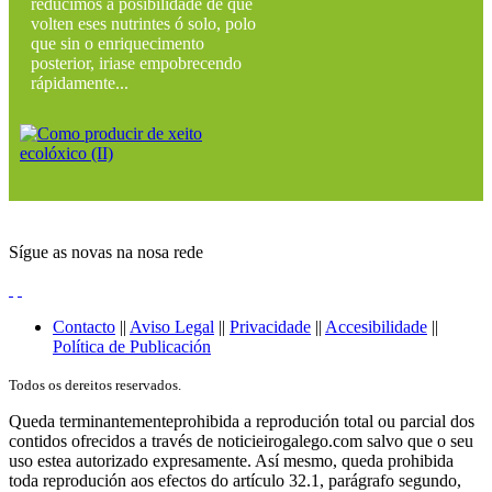
reducimos a posibilidade de que
volten eses nutrintes ó solo, polo
que sin o enriquecimento
posterior, iriase empobrecendo
rápidamente...
Sígue as novas na nosa rede
Contacto
||
Aviso Legal
||
Privacidade
||
Accesibilidade
||
Política de Publicación
Todos os dereitos reservados.
Queda terminantementeprohibida a reprodución total ou parcial dos
contidos ofrecidos a través de noticieirogalego.com salvo que o seu
uso estea autorizado expresamente. Así mesmo, queda prohibida
toda reprodución aos efectos do artículo 32.1, parágrafo segundo,