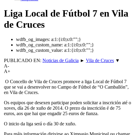
Liga Local de Fútbol 7 en Vila
de Cruces
wdfb_og_images:
a:1:{i:0;s:0:"";}
wdfb_og_custom_name:
a:1:{i:0;s:0:"";}
wdfb_og_custom_value:
a:1:{i:0;s:0:"";}
PUBLICADO EN:
Noticias de Galicia
►
Vila de Cruces
▼
A-
A+
O Concello de Vila de Cruces promove a liga Local de Fútbol 7
que se vai a desenvolver no Campo de Fútbol de “O Camballón”,
en Vila de Cruces.
Os equipos que desexen participar poden solicitar a inscrición até o
xoves, día 26 de xuño de 2014. O prezo da inscrición é de 75
euros, aos que hai que engadir 25 euros de fianza.
O inicio da liga será o día 30 de xuño.
Para máis información dirixirse ao Ximnasio Municipal ou chamar