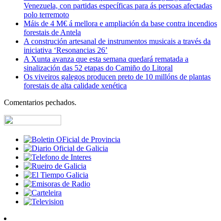
Venezuela, con partidas específicas para ás persoas afectadas
polo terremoto
Máis de 4 M€ á mellora e ampliación da base contra incendios
forestais de Antela
A construción artesanal de instrumentos musicais a través da
iniciativa ‘Resonancias 26’
A Xunta avanza que esta semana quedará rematada a
sinalización das 52 etapas do Camiño do Litoral
Os viveiros galegos producen preto de 10 millóns de plantas
forestais de alta calidade xenética
Comentarios pechados.