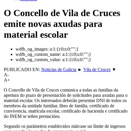
O Concello de Vila de Cruces
emite novas axudas para
material escolar
wdfb_og_images:
a:1:{i:0;s:0:"";}
wdfb_og_custom_name:
a:1:{i:0;s:0:"";}
wdfb_og_custom_value:
a:1:{i:0;s:0:"";}
PUBLICADO EN:
Noticias de Galicia
►
Vila de Cruces
▼
A-
A+
O Concello de Vila de Cruces comunica a todas as familias da
apertura do prazo de presentación de solicitudes para axudas para o
material escolar. Os interesados deberán presentar DNI de todos os
membros da unidade familiar, libro de familia, certificado de
convivencia, matrícula escolar, certificado de hacienda e certificado
do INEM se teñen prestacións.
Segundo os parámetros establecidos márcase un límite de ingresos