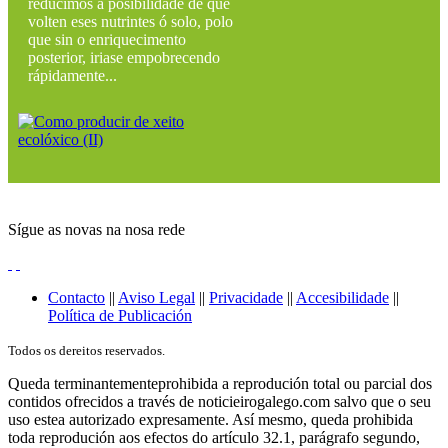
reducimos a posibilidade de que
volten eses nutrintes ó solo, polo
que sin o enriquecimento
posterior, iriase empobrecendo
rápidamente...
Sígue as novas na nosa rede
Contacto
||
Aviso Legal
||
Privacidade
||
Accesibilidade
||
Política de Publicación
Todos os dereitos reservados.
Queda terminantementeprohibida a reprodución total ou parcial dos
contidos ofrecidos a través de noticieirogalego.com salvo que o seu
uso estea autorizado expresamente. Así mesmo, queda prohibida
toda reprodución aos efectos do artículo 32.1, parágrafo segundo,