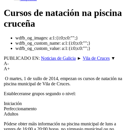
Cursos de natación na piscina
cruceña
wdfb_og_images:
a:1:{i:0;s:0:"";}
wdfb_og_custom_name:
a:1:{i:0;s:0:"";}
wdfb_og_custom_value:
a:1:{i:0;s:0:"";}
PUBLICADO EN:
Noticias de Galicia
►
Vila de Cruces
▼
A-
A+
O martes, 1 de xullo de 2014, empezan os cursos de natación na
piscina municipal de Vila de Cruces.
Estableceranse grupos segundo o nivel:
Iniciación
Perfeccionamento
Adultos
Pódese obter máis información na piscina municipal de luns a
venres de 16:00 a 20:00 horas, no ximnasio municipal ou no