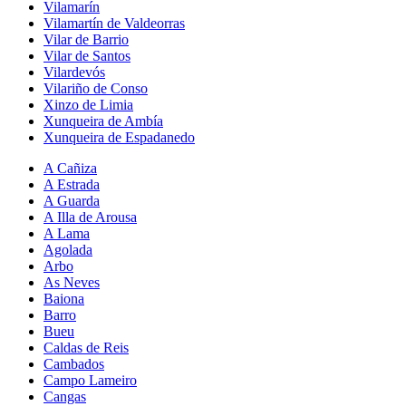
Vilamarín
Vilamartín de Valdeorras
Vilar de Barrio
Vilar de Santos
Vilardevós
Vilariño de Conso
Xinzo de Limia
Xunqueira de Ambía
Xunqueira de Espadanedo
A Cañiza
A Estrada
A Guarda
A Illa de Arousa
A Lama
Agolada
Arbo
As Neves
Baiona
Barro
Bueu
Caldas de Reis
Cambados
Campo Lameiro
Cangas