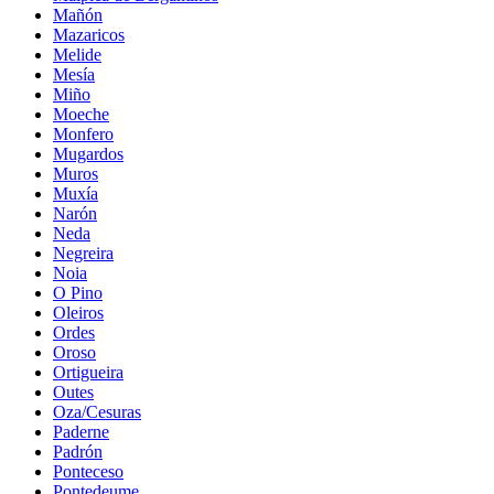
Mañón
Mazaricos
Melide
Mesía
Miño
Moeche
Monfero
Mugardos
Muros
Muxía
Narón
Neda
Negreira
Noia
O Pino
Oleiros
Ordes
Oroso
Ortigueira
Outes
Oza/Cesuras
Paderne
Padrón
Ponteceso
Pontedeume