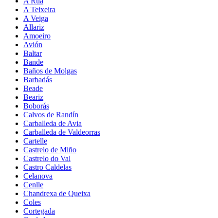
A Rúa
A Teixeira
A Veiga
Allariz
Amoeiro
Avión
Baltar
Bande
Baños de Molgas
Barbadás
Beade
Beariz
Boborás
Calvos de Randín
Carballeda de Avia
Carballeda de Valdeorras
Cartelle
Castrelo de Miño
Castrelo do Val
Castro Caldelas
Celanova
Cenlle
Chandrexa de Queixa
Coles
Cortegada