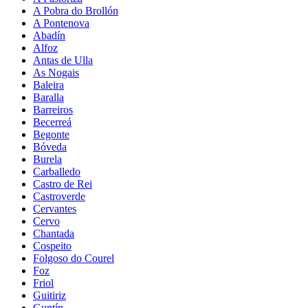
A Pobra do Brollón
A Pontenova
Abadín
Alfoz
Antas de Ulla
As Nogais
Baleira
Baralla
Barreiros
Becerreá
Begonte
Bóveda
Burela
Carballedo
Castro de Rei
Castroverde
Cervantes
Cervo
Chantada
Cospeito
Folgoso do Courel
Foz
Friol
Guitiriz
Guntín