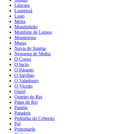
Láncara
Lourenzá
Lugo
Meira
Mondoñedo
Monforte de Lemos
Monterroso
Muras
Navia de Suarna
Negueira de Muñiz
O Corgo
O Incio
O Páramo
O Saviñao
O Valadouro
O Vicedo
Ourol
Outeiro de Rei
Palas de Rei
Pantón
Paradela
Pedrafita do Cebreiro
Pol
Portomarín