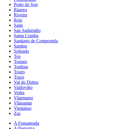
Porto do Son
Rianxo
Riveira
Rois
Sada
San Sadurniño
Santa Comba
Santiago de Compostela
Santiso
Sobrado
Teo
Toques
Tordoia
Touro
Trazo
Val do Dubra
Valdoviño
Vedra
Vilarmaior
Vilasantar
Vimianzo
Zas
A Fonsagrada
A Pastoriza