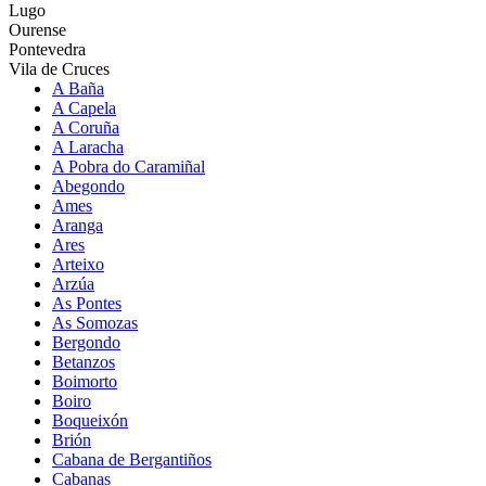
Lugo
Ourense
Pontevedra
Vila de Cruces
A Baña
A Capela
A Coruña
A Laracha
A Pobra do Caramiñal
Abegondo
Ames
Aranga
Ares
Arteixo
Arzúa
As Pontes
As Somozas
Bergondo
Betanzos
Boimorto
Boiro
Boqueixón
Brión
Cabana de Bergantiños
Cabanas