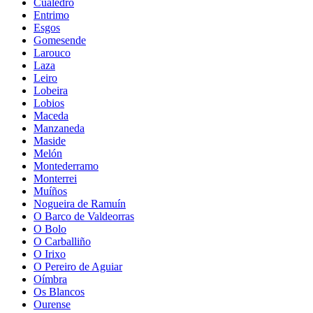
Cualedro
Entrimo
Esgos
Gomesende
Larouco
Laza
Leiro
Lobeira
Lobios
Maceda
Manzaneda
Maside
Melón
Montederramo
Monterrei
Muíños
Nogueira de Ramuín
O Barco de Valdeorras
O Bolo
O Carballiño
O Irixo
O Pereiro de Aguiar
Oímbra
Os Blancos
Ourense