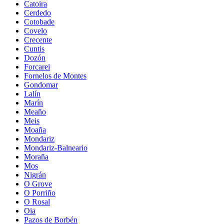
Catoira
Cerdedo
Cotobade
Covelo
Crecente
Cuntis
Dozón
Forcarei
Fornelos de Montes
Gondomar
Lalín
Marín
Meaño
Meis
Moaña
Mondariz
Mondariz-Balneario
Moraña
Mos
Nigrán
O Grove
O Porriño
O Rosal
Oia
Pazos de Borbén