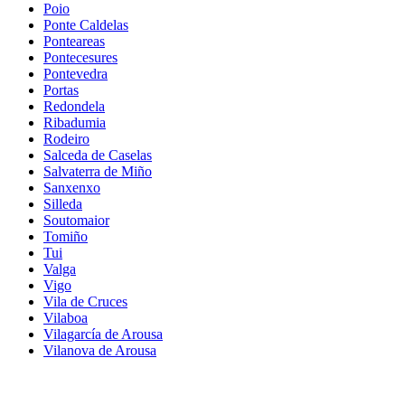
Poio
Ponte Caldelas
Ponteareas
Pontecesures
Pontevedra
Portas
Redondela
Ribadumia
Rodeiro
Salceda de Caselas
Salvaterra de Miño
Sanxenxo
Silleda
Soutomaior
Tomiño
Tui
Valga
Vigo
Vila de Cruces
Vilaboa
Vilagarcía de Arousa
Vilanova de Arousa