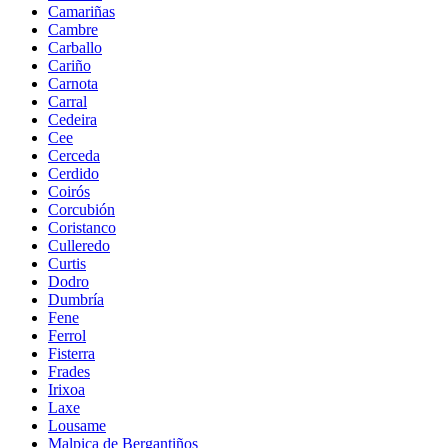
Camariñas
Cambre
Carballo
Cariño
Carnota
Carral
Cedeira
Cee
Cerceda
Cerdido
Coirós
Corcubión
Coristanco
Culleredo
Curtis
Dodro
Dumbría
Fene
Ferrol
Fisterra
Frades
Irixoa
Laxe
Lousame
Malpica de Bergantiños