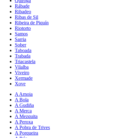
Quiroga
Rábade
Ribadeo
Ribas de Sil
Ribeira de Piquín
Riotorto
Samos
Sarria
Sober
Taboada
Trabada
Triacastela
Vilalba
Viveiro
Xermade
Xove
A Arnoia
A Bola
A Gudiña
A Merca
A Mezquita
A Peroxa
A Pobra de Trives
A Porqueira