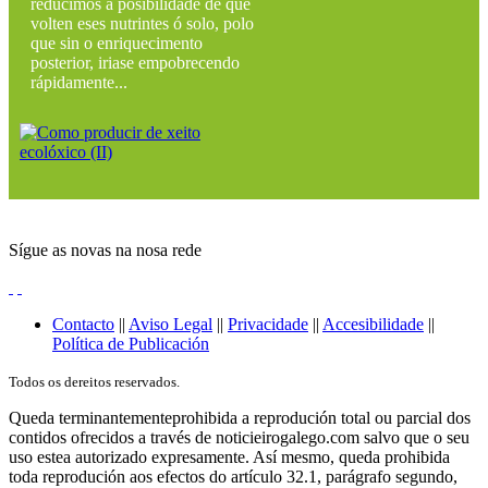
reducimos a posibilidade de que
volten eses nutrintes ó solo, polo
que sin o enriquecimento
posterior, iriase empobrecendo
rápidamente...
Sígue as novas na nosa rede
Contacto
||
Aviso Legal
||
Privacidade
||
Accesibilidade
||
Política de Publicación
Todos os dereitos reservados.
Queda terminantementeprohibida a reprodución total ou parcial dos
contidos ofrecidos a través de noticieirogalego.com salvo que o seu
uso estea autorizado expresamente. Así mesmo, queda prohibida
toda reprodución aos efectos do artículo 32.1, parágrafo segundo,