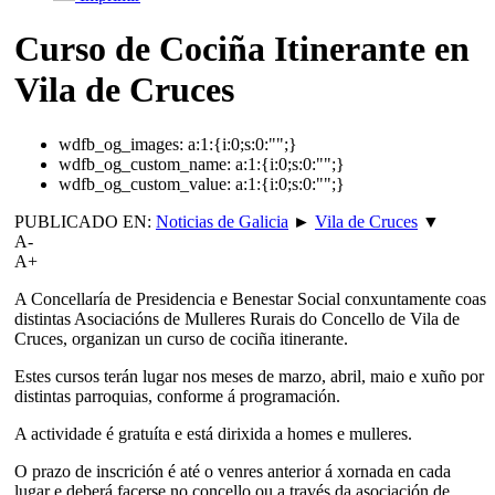
Curso de Cociña Itinerante en
Vila de Cruces
wdfb_og_images:
a:1:{i:0;s:0:"";}
wdfb_og_custom_name:
a:1:{i:0;s:0:"";}
wdfb_og_custom_value:
a:1:{i:0;s:0:"";}
PUBLICADO EN:
Noticias de Galicia
►
Vila de Cruces
▼
A-
A+
A Concellaría de Presidencia e Benestar Social conxuntamente coas
distintas Asociacións de Mulleres Rurais do Concello de Vila de
Cruces, organizan un curso de cociña itinerante.
Estes cursos terán lugar nos meses de marzo, abril, maio e xuño por
distintas parroquias, conforme á programación.
A actividade é gratuíta e está dirixida a homes e mulleres.
O prazo de inscrición é até o venres anterior á xornada en cada
lugar e deberá facerse no concello ou a través da asociación de