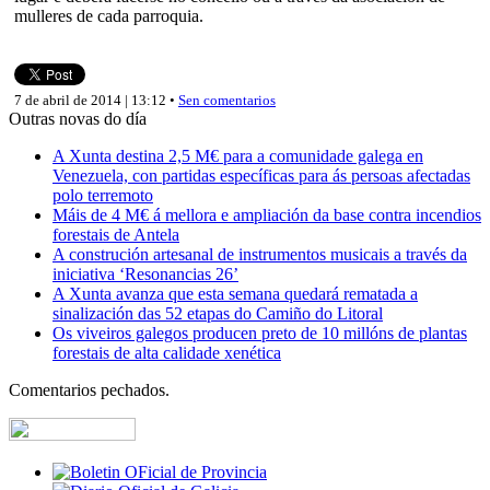
mulleres de cada parroquia.
7 de abril de 2014 | 13:12 •
Sen comentarios
Outras novas do día
A Xunta destina 2,5 M€ para a comunidade galega en
Venezuela, con partidas específicas para ás persoas afectadas
polo terremoto
Máis de 4 M€ á mellora e ampliación da base contra incendios
forestais de Antela
A construción artesanal de instrumentos musicais a través da
iniciativa ‘Resonancias 26’
A Xunta avanza que esta semana quedará rematada a
sinalización das 52 etapas do Camiño do Litoral
Os viveiros galegos producen preto de 10 millóns de plantas
forestais de alta calidade xenética
Comentarios pechados.