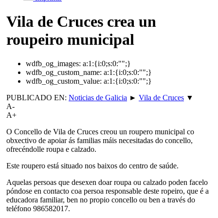
Vila de Cruces crea un
roupeiro municipal
wdfb_og_images:
a:1:{i:0;s:0:"";}
wdfb_og_custom_name:
a:1:{i:0;s:0:"";}
wdfb_og_custom_value:
a:1:{i:0;s:0:"";}
PUBLICADO EN:
Noticias de Galicia
►
Vila de Cruces
▼
A-
A+
O Concello de Vila de Cruces creou un roupero municipal co
obxectivo de apoiar ás familias máis necesitadas do concello,
ofrecéndolle roupa e calzado.
Este roupero está situado nos baixos do centro de saúde.
Aquelas persoas que desexen doar roupa ou calzado poden facelo
póndose en contacto coa persoa responsable deste ropeiro, que é a
educadora familiar, ben no propio concello ou ben a través do
teléfono 986582017.