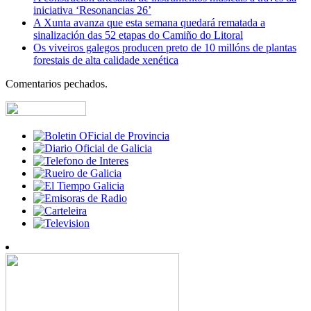
iniciativa ‘Resonancias 26’
A Xunta avanza que esta semana quedará rematada a
sinalización das 52 etapas do Camiño do Litoral
Os viveiros galegos producen preto de 10 millóns de plantas
forestais de alta calidade xenética
Comentarios pechados.