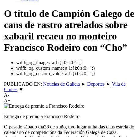
O título de Campión Galego de
cans de rastro atrelados sobre
xabaril recaeu no monteiro
Francisco Rodeiro con “Cho”
wdfb_og_images:
a:1:{i:0;s:0:"";}
wdfb_og_custom_name:
a:1:{i:0;s:0:"";}
wdfb_og_custom_value:
a:1:{i:0;s:0:"";}
PUBLICADO EN:
Noticias de Galicia
►
Deportes
►
Vila de
Cruces
▼
A-
A+
Entrega de premio a Francisco Rodeiro
O pasado sábado día28 de xuño, tivo lugar unha das citas estrela do
calendario de competicións da Federación Galega de Caza,