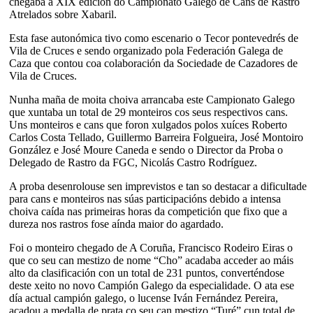
chegaba a XIX edición do Campionato Galego de Cans de Rastro
Atrelados sobre Xabaril.
Esta fase autonómica tivo como escenario o Tecor pontevedrés de
Vila de Cruces e sendo organizado pola Federación Galega de
Caza que contou coa colaboración da Sociedade de Cazadores de
Vila de Cruces.
Nunha maña de moita choiva arrancaba este Campionato Galego
que xuntaba un total de 29 monteiros cos seus respectivos cans.
Uns monteiros e cans que foron xulgados polos xuíces Roberto
Carlos Costa Tellado, Guillermo Barreira Folgueira, José Montoiro
González e José Moure Caneda e sendo o Director da Proba o
Delegado de Rastro da FGC, Nicolás Castro Rodríguez.
A proba desenrolouse sen imprevistos e tan so destacar a dificultade
para cans e monteiros nas súas participacións debido a intensa
choiva caída nas primeiras horas da competición que fixo que a
dureza nos rastros fose aínda maior do agardado.
Foi o monteiro chegado de A Coruña, Francisco Rodeiro Eiras o
que co seu can mestizo de nome “Cho” acadaba acceder ao máis
alto da clasificación con un total de 231 puntos, converténdose
deste xeito no novo Campión Galego da especialidade. O ata ese
día actual campión galego, o lucense Iván Fernández Pereira,
acadou a medalla de prata co seu can mestizo “Turé” cun total de