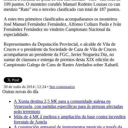
199 puntos. O monteiro coruñés Manuel Rodeiro Louzao co can
mestizo “Rato” era o terceiro clasificado cun total de 187 puntos.
A estes tres primeiros clasificados acompañaranos os monteiros
José Manuel Fernández Fernández, Alfonso Collazo Pasín e Iván
Fernández Fernández no vindeiro Campionato Nacional da
especialidade.
Representantes da Deputación Provincial, o alcalde de Vila de
Cruces e o presidente da Sociedade de Caza de Vila de Cruces
acompañaron ao presidente da FGC, Javier Nogueira Diz, no
xantar de clausura e entrega de premios desta XIX edición do
Campionato Galego de Cans de Rastro Atrelados sobre Xabaril.
30 de xuño de 2014 | 12:24 •
Sen comentarios
Outras novas do día
A Xunta destina 2,5 M€ para a comunidade galega en
Venezuela, con partidas específicas para ás persoas afectadas
polo terremoto
Máis de 4 M€ á mellora e ampliación da base contra incendios
forestais de Antela
A construción artesanal de instrumentos musicais a través da