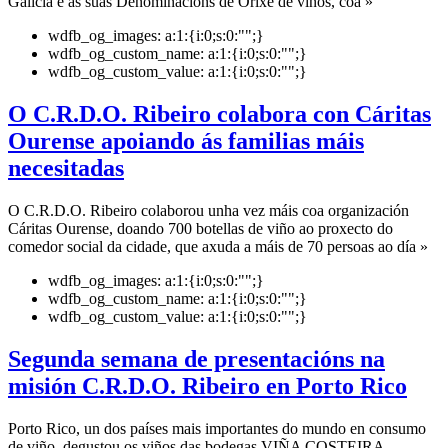
Galicia e as súas Denominacións de Orixe de viños, coa »
wdfb_og_images:
a:1:{i:0;s:0:"";}
wdfb_og_custom_name:
a:1:{i:0;s:0:"";}
wdfb_og_custom_value:
a:1:{i:0;s:0:"";}
O C.R.D.O. Ribeiro colabora con Cáritas
Ourense apoiando ás familias máis
necesitadas
O C.R.D.O. Ribeiro colaborou unha vez máis coa organización
Cáritas Ourense, doando 700 botellas de viño ao proxecto do
comedor social da cidade, que axuda a máis de 70 persoas ao día »
wdfb_og_images:
a:1:{i:0;s:0:"";}
wdfb_og_custom_name:
a:1:{i:0;s:0:"";}
wdfb_og_custom_value:
a:1:{i:0;s:0:"";}
Segunda semana de presentacións na
misión C.R.D.O. Ribeiro en Porto Rico
Porto Rico, un dos países mais importantes do mundo en consumo
de viño, degustou os viños das bodegas VIÑA COSTEIRA,