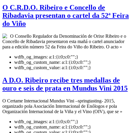
O C.R.D.O. Ribeiro e Concello de
Ribadavia presentan o cartel da 52ª Feira
do Viño
O Consello Regulador da Denominación de Orixe Ribeiro e o
Concello de Ribadavia presentaron esta mañá o cartel anunciador
para a edición número 52 da Feira do Viño do Ribeiro. O acto »
wdfb_og_images:
a:1:{i:0;s:0:"";}
wdfb_og_custom_name:
a:1:{i:0;s:0:"";}
wdfb_og_custom_value:
a:1:{i:0;s:0:"";}
A D.O. Ribeiro recibe tres medallas de
ouro e seis de prata en Mundus Vini 2015
O Certame Internacional Mundus Vini –springtasting- 2015,
organizado pola Asociación Internacional de Enólogos e pola
Organización Internacional de la Viña y el Vino (OIV), que se »
wdfb_og_images:
a:1:{i:0;s:0:"";}
wdfb_og_custom_name:
a:1:{i:0;s:0:"";}
wdfb_og_custom_value:
a:1:{i:0;s:0:"";}