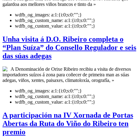
galardoa aos mellores viños brancos e tinto da »
wdfb_og_images:
a:1:{i:0;s:0:"";}
wdfb_og_custom_name:
a:1:{i:0;s:0:"";}
wdfb_og_custom_value:
a:1:{i:0;s:0:"";}
Unha visita á D.O. Ribeiro completa o
“Plan Suíza” do Consello Regulador e seis
das súas adegas
A Denominación de Orixe Ribeiro recibiu a visita de diversos
importadores suízos á zona para coñecer de primeira man as súas
adegas, viños, xentes, paisaxes, climatoloxía, orografía, »
wdfb_og_images:
a:1:{i:0;s:0:"";}
wdfb_og_custom_name:
a:1:{i:0;s:0:"";}
wdfb_og_custom_value:
a:1:{i:0;s:0:"";}
A participación na IV Xornada de Portas
Abertas da Ruta do Viño do Ribeiro ten
premio