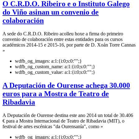
O C.R.D.O. Ribeiro e o Instituto Galego
do Viño asinan un convenio de
colaboración
A sede do C.R.D.O. Ribeiro acolleu hoxe a firma do primeiro
convenio de colaboración entre estas entidades para os cursos
académicos 2014-15 e 2015-16, por parte de D. Xoán Torre Cannas
»
wdfb_og_images:
a:1:{i:0;s:0:"";}
wdfb_og_custom_name:
a:1:{i:0;s:0:"";}
wdfb_og_custom_value:
a:1:{i:0;s:0:"";}
A Deputación de Ourense achega 30.000
euros para a Mostra de Teatro de
Ribadavia
A Deputación de Ourense destina este ano 2014 un total de 30.406
€ para a Mostra Internacional de Teatro de Ribadavia (MIT), o
festival de artes escénicas "da Ourensanía", como »
wdfb_og_images:
a:1:{i:0;s:0:"";}