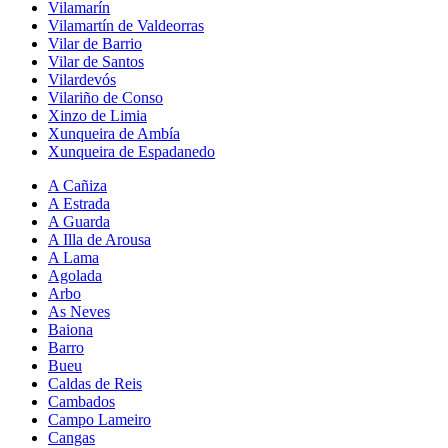
Vilamarín
Vilamartín de Valdeorras
Vilar de Barrio
Vilar de Santos
Vilardevós
Vilariño de Conso
Xinzo de Limia
Xunqueira de Ambía
Xunqueira de Espadanedo
A Cañiza
A Estrada
A Guarda
A Illa de Arousa
A Lama
Agolada
Arbo
As Neves
Baiona
Barro
Bueu
Caldas de Reis
Cambados
Campo Lameiro
Cangas