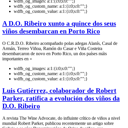
wdfb_og_images:
a:1:{i:0;s:0:"";}
wdfb_og_custom_name:
a:1:{i:0;s:0:"";}
wdfb_og_custom_value:
a:1:{i:0;s:0:"";}
A D.O. Ribeiro xunto a quince dos seus
viños desembarcan en Porto Rico
O C.R.D.O. Ribeiro acompañado polas adegas Alanís, Casal de
Armán, Terreo Viñoa, Ramón do Casar e Viña Costeira
desembarcaron de novo en Porto Rico, un dos países máis
importantes en »
wdfb_og_images:
a:1:{i:0;s:0:"";}
wdfb_og_custom_name:
a:1:{i:0;s:0:"";}
wdfb_og_custom_value:
a:1:{i:0;s:0:"";}
Luis Gutiérrez, colaborador de Robert
Parker, ratifica a evolución dos viños da
D.O. Ribeiro
A revista The Wine Advocate, do influinte crítico de viños a nivel
mundial Robert Parker, publicou recentemente un artigo sobre