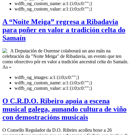
wdfb_og_custom_name:
a:1:{i:0;s:0:"";}
wdfb_og_custom_value:
a:1:{i:0;s:0:"";}
A “Noite Meiga” regresa a Ribadavia
para poñer en valor a tradición celta do
Samaín
A Deputación de Ourense colaborará un ano máis na
celebración da "Noite Meiga" de Ribadavia, un evento que ten
como obxectivo pór en valor a tradición ancestral celta do Samaín.
As »
wdfb_og_images:
a:1:{i:0;s:0:"";}
wdfb_og_custom_name:
a:1:{i:0;s:0:"";}
wdfb_og_custom_value:
a:1:{i:0;s:0:"";}
O C.R.D.O. Ribeiro apoia a escena
musical galega, aunando cultura de viño
con demostracións musicais
O Consello Regulador da D.O. Ribeiro acolleu hoxe a 26