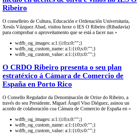
Ribeiro
O conselleiro de Cultura, Educación e Ordenación Universitaria,
Xesús Vázquez Abad, visitou hoxe o IES O Ribeiro (Ribadavia)
para comprobar o aproveitamento que se está a facer nas »
wdfb_og_images:
a:1:{i:0;s:0:"";}
wdfb_og_custom_name:
a:1:{i:0;s:0:"";}
wdfb_og_custom_value:
a:1:{i:0;s:0:"";}
O CRDO Ribeiro presenta o seu plan
estratéxico á Cámara de Comercio de
España en Porto Rico
O Consello Regulador da Denominación de Orixe do Ribeiro, a
través do seu Presidente, Miguel Ángel Viso Diéguez, asinou un
acordo de colaboración coa Cámara de Comercio de España en »
wdfb_og_images:
a:1:{i:0;s:0:"";}
wdfb_og_custom_name:
a:1:{i:0;s:0:"";}
wdfb_og_custom_value:
a:1:{i:0;s:0:"";}