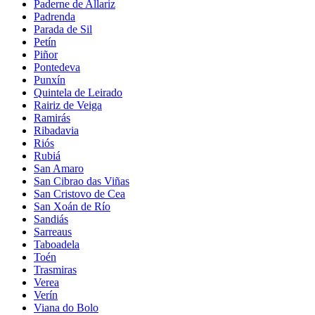
Paderne de Allariz
Padrenda
Parada de Sil
Petín
Piñor
Pontedeva
Punxín
Quintela de Leirado
Rairiz de Veiga
Ramirás
Ribadavia
Riós
Rubiá
San Amaro
San Cibrao das Viñas
San Cristovo de Cea
San Xoán de Río
Sandiás
Sarreaus
Taboadela
Toén
Trasmiras
Verea
Verín
Viana do Bolo