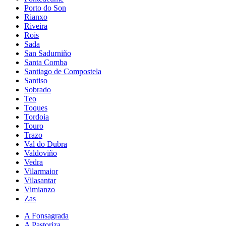
Porto do Son
Rianxo
Riveira
Rois
Sada
San Sadurniño
Santa Comba
Santiago de Compostela
Santiso
Sobrado
Teo
Toques
Tordoia
Touro
Trazo
Val do Dubra
Valdoviño
Vedra
Vilarmaior
Vilasantar
Vimianzo
Zas
A Fonsagrada
A Pastoriza