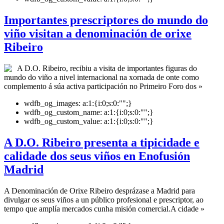
Importantes prescriptores do mundo do
viño visitan a denominación de orixe
Ribeiro
A D.O. Ribeiro, recibiu a visita de importantes figuras do
mundo do viño a nivel internacional na xornada de onte como
complemento á súa activa participación no Primeiro Foro dos »
wdfb_og_images:
a:1:{i:0;s:0:"";}
wdfb_og_custom_name:
a:1:{i:0;s:0:"";}
wdfb_og_custom_value:
a:1:{i:0;s:0:"";}
A D.O. Ribeiro presenta a tipicidade e
calidade dos seus viños en Enofusión
Madrid
A Denominación de Orixe Ribeiro desprázase a Madrid para
divulgar os seus viños a un público profesional e prescriptor, ao
tempo que amplía mercados cunha misión comercial.A cidade »