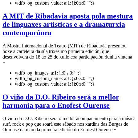
wdfb_og_custom_value:
a:1:{i:0;s:0:"";}
A MIT de Ribadavia aposta pola mestura
de linguaxes artísticas e a dramaturxia
contemporánea
A Mostra Internacional de Teatro (MIT) de Ribadavia presentou
hoxe a carteleira da súa trixésimo primeira edición, que
desenvolverá do 18 ao 25 de xullo coa participación dunha vintena
»
wdfb_og_images:
a:1:{i:0;s:0:"";}
wdfb_og_custom_name:
a:1:{i:0;s:0:"";}
wdfb_og_custom_value:
a:1:{i:0;s:0:"";}
O viño da D.O. Ribeiro será a mellor
harmonía para o Enofest Ourense
O viño da D.O. Ribeiro será o mellor acompañamento para a música
surf, rock e pop que soará este sábado nos xardíns das Burgas de
Ourense da man da primeira edición do Enofest Ourense »