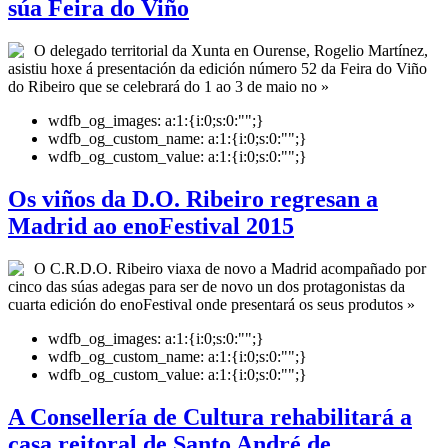
súa Feira do Viño
O delegado territorial da Xunta en Ourense, Rogelio Martínez,
asistiu hoxe á presentación da edición número 52 da Feira do Viño
do Ribeiro que se celebrará do 1 ao 3 de maio no »
wdfb_og_images:
a:1:{i:0;s:0:"";}
wdfb_og_custom_name:
a:1:{i:0;s:0:"";}
wdfb_og_custom_value:
a:1:{i:0;s:0:"";}
Os viños da D.O. Ribeiro regresan a
Madrid ao enoFestival 2015
O C.R.D.O. Ribeiro viaxa de novo a Madrid acompañado por
cinco das súas adegas para ser de novo un dos protagonistas da
cuarta edición do enoFestival onde presentará os seus produtos »
wdfb_og_images:
a:1:{i:0;s:0:"";}
wdfb_og_custom_name:
a:1:{i:0;s:0:"";}
wdfb_og_custom_value:
a:1:{i:0;s:0:"";}
A Consellería de Cultura rehabilitará a
casa reitoral de Santo André de