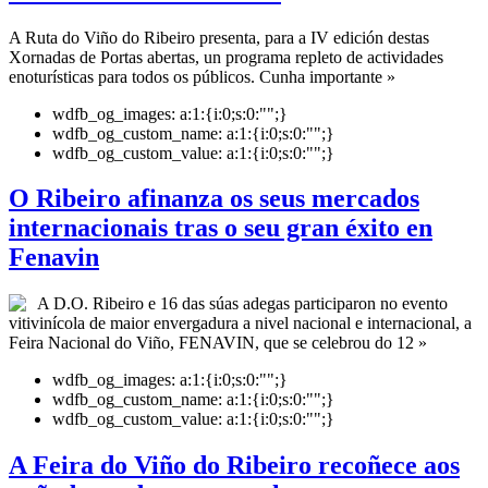
A Ruta do Viño do Ribeiro presenta, para a IV edición destas
Xornadas de Portas abertas, un programa repleto de actividades
enoturísticas para todos os públicos. Cunha importante »
wdfb_og_images:
a:1:{i:0;s:0:"";}
wdfb_og_custom_name:
a:1:{i:0;s:0:"";}
wdfb_og_custom_value:
a:1:{i:0;s:0:"";}
O Ribeiro afinanza os seus mercados
internacionais tras o seu gran éxito en
Fenavin
A D.O. Ribeiro e 16 das súas adegas participaron no evento
vitivinícola de maior envergadura a nivel nacional e internacional, a
Feira Nacional do Viño, FENAVIN, que se celebrou do 12 »
wdfb_og_images:
a:1:{i:0;s:0:"";}
wdfb_og_custom_name:
a:1:{i:0;s:0:"";}
wdfb_og_custom_value:
a:1:{i:0;s:0:"";}
A Feira do Viño do Ribeiro recoñece aos