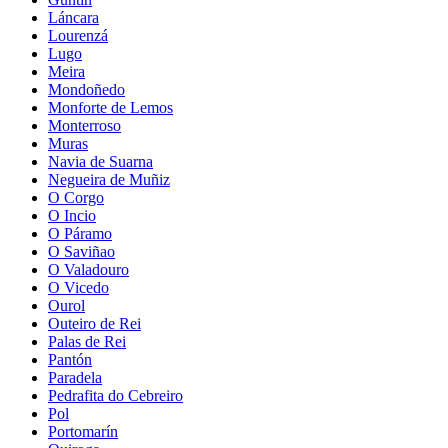
Láncara
Lourenzá
Lugo
Meira
Mondoñedo
Monforte de Lemos
Monterroso
Muras
Navia de Suarna
Negueira de Muñiz
O Corgo
O Incio
O Páramo
O Saviñao
O Valadouro
O Vicedo
Ourol
Outeiro de Rei
Palas de Rei
Pantón
Paradela
Pedrafita do Cebreiro
Pol
Portomarín