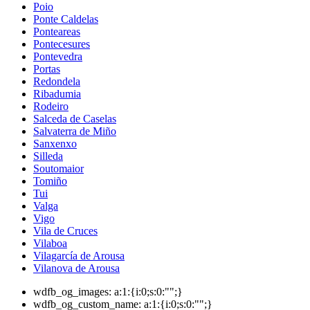
Poio
Ponte Caldelas
Ponteareas
Pontecesures
Pontevedra
Portas
Redondela
Ribadumia
Rodeiro
Salceda de Caselas
Salvaterra de Miño
Sanxenxo
Silleda
Soutomaior
Tomiño
Tui
Valga
Vigo
Vila de Cruces
Vilaboa
Vilagarcía de Arousa
Vilanova de Arousa
wdfb_og_images:
a:1:{i:0;s:0:"";}
wdfb_og_custom_name:
a:1:{i:0;s:0:"";}