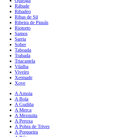
Quiroga
Rábade
Ribadeo
Ribas de Sil
Ribeira de Piquín
Riotorto
Samos
Sarria
Sober
Taboada
Trabada
Triacastela
Vilalba
Viveiro
Xermade
Xove
A Arnoia
A Bola
A Gudiña
A Merca
A Mezquita
A Peroxa
A Pobra de Trives
A Porqueira