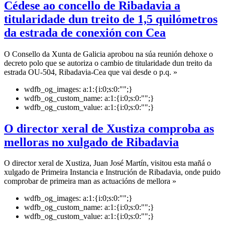
Cédese ao concello de Ribadavia a
titularidade dun treito de 1,5 quilómetros
da estrada de conexión con Cea
O Consello da Xunta de Galicia aprobou na súa reunión dehoxe o
decreto polo que se autoriza o cambio de titularidade dun treito da
estrada OU-504, Ribadavia-Cea que vai desde o p.q. »
wdfb_og_images:
a:1:{i:0;s:0:"";}
wdfb_og_custom_name:
a:1:{i:0;s:0:"";}
wdfb_og_custom_value:
a:1:{i:0;s:0:"";}
O director xeral de Xustiza comproba as
melloras no xulgado de Ribadavia
O director xeral de Xustiza, Juan José Martín, visitou esta mañá o
xulgado de Primeira Instancia e Instrución de Ribadavia, onde puido
comprobar de primeira man as actuacións de mellora »
wdfb_og_images:
a:1:{i:0;s:0:"";}
wdfb_og_custom_name:
a:1:{i:0;s:0:"";}
wdfb_og_custom_value:
a:1:{i:0;s:0:"";}