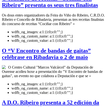
Ribeiro” presenta os seus tres finalistas
Os dous entes organizadores da Feira do Viño do Ribeiro, C.R.D.O.
Ribeiro e Concello de Ribadavia, presentan as tres receitas finalistas
do concurso de receitas “Cociñar con Ribeiro” »
wdfb_og_images:
a:1:{i:0;s:0:"";}
wdfb_og_custom_name:
a:1:{i:0;s:0:"";}
wdfb_og_custom_value:
a:1:{i:0;s:0:"";}
O “V Encontro de bandas de gaitas”
celébrase en Ribadavia o 2 de maio
O Centro Cultural "Marcos Valcárcel" da Deputación de
Ourense acolleu hoxe a presentación do "V Encontro de bandas de
gaitas", un evento no que colabora a Deputación e que se »
wdfb_og_images:
a:1:{i:0;s:0:"";}
wdfb_og_custom_name:
a:1:{i:0;s:0:"";}
wdfb_og_custom_value:
a:1:{i:0;s:0:"";}
A D.O. Ribeiro presenta a 52 edición da