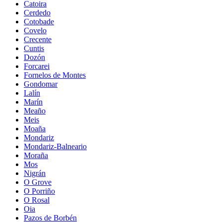
Catoira
Cerdedo
Cotobade
Covelo
Crecente
Cuntis
Dozón
Forcarei
Fornelos de Montes
Gondomar
Lalín
Marín
Meaño
Meis
Moaña
Mondariz
Mondariz-Balneario
Moraña
Mos
Nigrán
O Grove
O Porriño
O Rosal
Oia
Pazos de Borbén