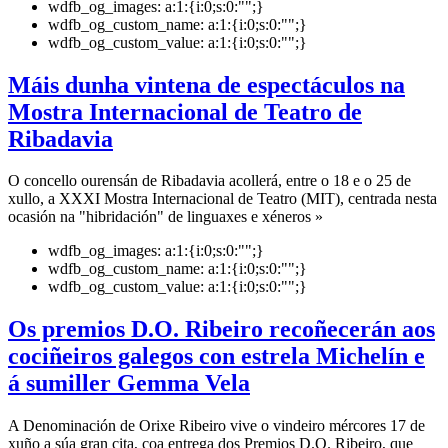
wdfb_og_images:
a:1:{i:0;s:0:"";}
wdfb_og_custom_name:
a:1:{i:0;s:0:"";}
wdfb_og_custom_value:
a:1:{i:0;s:0:"";}
Máis dunha vintena de espectáculos na
Mostra Internacional de Teatro de
Ribadavia
O concello ourensán de Ribadavia acollerá, entre o 18 e o 25 de
xullo, a XXXI Mostra Internacional de Teatro (MIT), centrada nesta
ocasión na "hibridación" de linguaxes e xéneros »
wdfb_og_images:
a:1:{i:0;s:0:"";}
wdfb_og_custom_name:
a:1:{i:0;s:0:"";}
wdfb_og_custom_value:
a:1:{i:0;s:0:"";}
Os premios D.O. Ribeiro recoñecerán aos
cociñeiros galegos con estrela Michelín e
á sumiller Gemma Vela
A Denominación de Orixe Ribeiro vive o vindeiro mércores 17 de
xuño a súa gran cita, coa entrega dos Premios D.O. Ribeiro, que