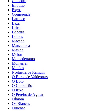
Cualedro
Entrimo
Esgos
Gomesende
Larouco
Laza
Leiro
Lobeira
Lobios
Maceda
Manzaneda
Maside
Melón
Montederramo
Monterrei
Muíños
Nogueira de Ramuín
O Barco de Valdeorras
O Bolo
O Carballiño
O Irixo
O Pereiro de Aguiar
Oímbra
Os Blancos
Ourense