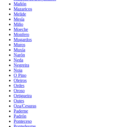
Mañón
Mazaricos
Melide
Mesía
Miño
Moeche
Monfero
Mugardos
Muros
Muxía
Narón
Neda
Negreira
Noia
O Pino
Oleiros
Ordes
Oroso
Ortigueira
Outes
Oza/Cesuras
Paderne
Padrón
Ponteceso
Pontedeume