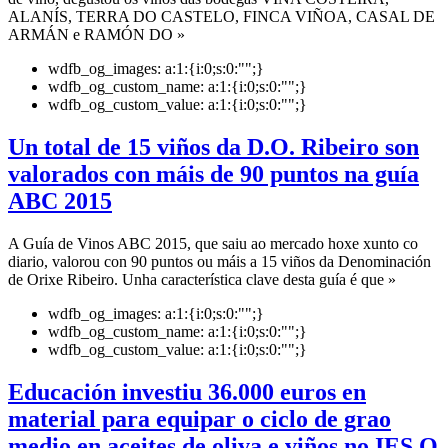
ALANÍS, TERRA DO CASTELO, FINCA VIÑOA, CASAL DE
ARMÁN e RAMÓN DO »
wdfb_og_images:
a:1:{i:0;s:0:"";}
wdfb_og_custom_name:
a:1:{i:0;s:0:"";}
wdfb_og_custom_value:
a:1:{i:0;s:0:"";}
Un total de 15 viños da D.O. Ribeiro son
valorados con máis de 90 puntos na guía
ABC 2015
A Guía de Vinos ABC 2015, que saiu ao mercado hoxe xunto co
diario, valorou con 90 puntos ou máis a 15 viños da Denominación
de Orixe Ribeiro. Unha característica clave desta guía é que »
wdfb_og_images:
a:1:{i:0;s:0:"";}
wdfb_og_custom_name:
a:1:{i:0;s:0:"";}
wdfb_og_custom_value:
a:1:{i:0;s:0:"";}
Educación investiu 36.000 euros en
material para equipar o ciclo de grao
medio en aceites de oliva e viños no IES O