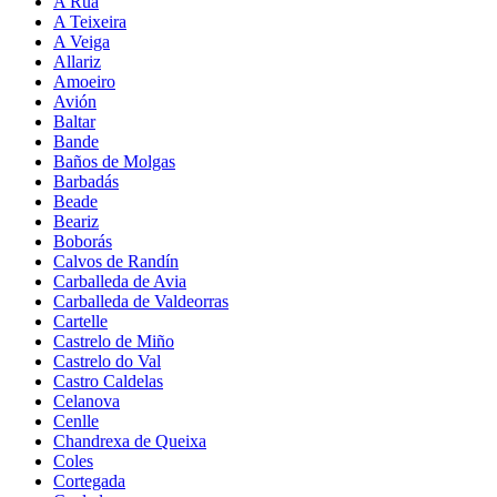
A Rúa
A Teixeira
A Veiga
Allariz
Amoeiro
Avión
Baltar
Bande
Baños de Molgas
Barbadás
Beade
Beariz
Boborás
Calvos de Randín
Carballeda de Avia
Carballeda de Valdeorras
Cartelle
Castrelo de Miño
Castrelo do Val
Castro Caldelas
Celanova
Cenlle
Chandrexa de Queixa
Coles
Cortegada