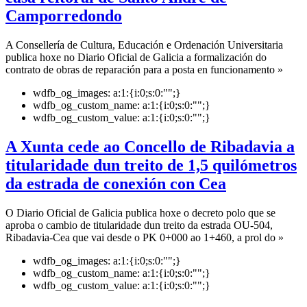
Camporredondo
A Consellería de Cultura, Educación e Ordenación Universitaria
publica hoxe no Diario Oficial de Galicia a formalización do
contrato de obras de reparación para a posta en funcionamento »
wdfb_og_images:
a:1:{i:0;s:0:"";}
wdfb_og_custom_name:
a:1:{i:0;s:0:"";}
wdfb_og_custom_value:
a:1:{i:0;s:0:"";}
A Xunta cede ao Concello de Ribadavia a
titularidade dun treito de 1,5 quilómetros
da estrada de conexión con Cea
O Diario Oficial de Galicia publica hoxe o decreto polo que se
aproba o cambio de titularidade dun treito da estrada OU-504,
Ribadavia-Cea que vai desde o PK 0+000 ao 1+460, a prol do »
wdfb_og_images:
a:1:{i:0;s:0:"";}
wdfb_og_custom_name:
a:1:{i:0;s:0:"";}
wdfb_og_custom_value:
a:1:{i:0;s:0:"";}