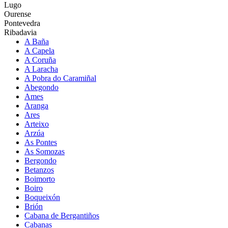
Lugo
Ourense
Pontevedra
Ribadavia
A Baña
A Capela
A Coruña
A Laracha
A Pobra do Caramiñal
Abegondo
Ames
Aranga
Ares
Arteixo
Arzúa
As Pontes
As Somozas
Bergondo
Betanzos
Boimorto
Boiro
Boqueixón
Brión
Cabana de Bergantiños
Cabanas