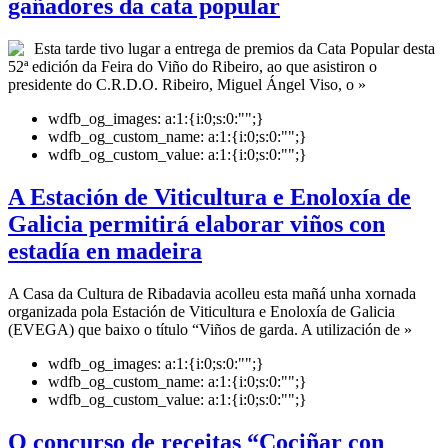
gañadores da cata popular
Esta tarde tivo lugar a entrega de premios da Cata Popular desta
52ª edición da Feira do Viño do Ribeiro, ao que asistiron o
presidente do C.R.D.O. Ribeiro, Miguel Ángel Viso, o »
wdfb_og_images:
a:1:{i:0;s:0:"";}
wdfb_og_custom_name:
a:1:{i:0;s:0:"";}
wdfb_og_custom_value:
a:1:{i:0;s:0:"";}
A Estación de Viticultura e Enoloxía de
Galicia permitirá elaborar viños con
estadía en madeira
A Casa da Cultura de Ribadavia acolleu esta mañá unha xornada
organizada pola Estación de Viticultura e Enoloxía de Galicia
(EVEGA) que baixo o título “Viños de garda. A utilización de »
wdfb_og_images:
a:1:{i:0;s:0:"";}
wdfb_og_custom_name:
a:1:{i:0;s:0:"";}
wdfb_og_custom_value:
a:1:{i:0;s:0:"";}
O concurso de receitas “Cociñar con