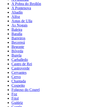
A Pobra do Brollón
A Pontenova
Abadín
Alfoz
Antas de Ulla
As Nogais
Baleira
Baralla
Barreiros
Becerreá
Begonte
Bóveda
Burela
Carballedo
Castro de Rei
Castroverde
Cervantes
Cervo
Chantada
Cospeito
Folgoso do Courel
Foz
Friol
Guitiriz
Guntín