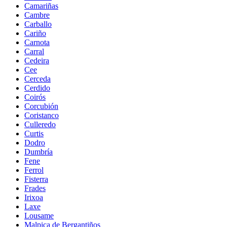
Camariñas
Cambre
Carballo
Cariño
Carnota
Carral
Cedeira
Cee
Cerceda
Cerdido
Coirós
Corcubión
Coristanco
Culleredo
Curtis
Dodro
Dumbría
Fene
Ferrol
Fisterra
Frades
Irixoa
Laxe
Lousame
Malpica de Bergantiños