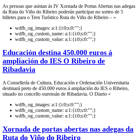
As persoas que asistan ás IV Xornada de Portas Abertas nas adegas
da Ruta do Viño do Ribeiro poderán participar no sorteo de 5
billetes para o Tren Turístico Ruta do Viño do Ribeiro – »
wdfb_og_images:
a:1:{i:0;s:0:"";}
wdfb_og_custom_name:
a:1:{i:0;s:0:"";}
wdfb_og_custom_value:
a:1:{i:0;s:0:"";}
Educación destina 450.000 euros á
ampliación do IES O Ribeiro de
Ribadavia
A Consellería de Cultura, Educación e Ordenación Universitaria
destinará preto de 450.000 euros á ampliación do IES o Ribeiro,
situado no concello ourensán de Ribadavia. O Diario »
wdfb_og_images:
a:1:{i:0;s:0:"";}
wdfb_og_custom_name:
a:1:{i:0;s:0:"";}
wdfb_og_custom_value:
a:1:{i:0;s:0:"";}
Xornada de portas abertas nas adegas da
Ruta do Viño do Ribeiro