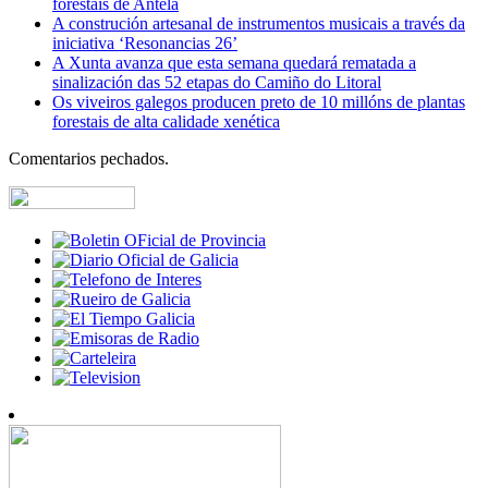
forestais de Antela
A construción artesanal de instrumentos musicais a través da
iniciativa ‘Resonancias 26’
A Xunta avanza que esta semana quedará rematada a
sinalización das 52 etapas do Camiño do Litoral
Os viveiros galegos producen preto de 10 millóns de plantas
forestais de alta calidade xenética
Comentarios pechados.