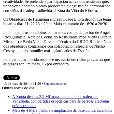
creatividade. Se pretende a participación activa dos asistentes que,
unha vez elaborado o prato prodecerán á degustación harmonizado
con viños das adegas adheridas á Ruta do Viño do Ribeiro.
Os Obradoiros de Harmonía e Creatividade Enogastronómica terán
lugar os días 21, 22 28 e 29 de Maio en horario de 16:30 a 20:30.
Para impartir os obradoiros contaremos coa participación de Angel
Ríos Quintela, Xefe de Cociña do Restaurante Pepe Vieira (Estrella
Michelín) e Pablo Vidal, Director Técnico do CRDO Ribeiro. Nun
dos obradoiros contaremos coa colaboración especial de Nacho
Costoya, un dos sumiller máis galardoados de España.
Para participar nos obradoiros é necesaria inscrición previa, xa que
as prazas son limitadas, 15 por obradoiro.
13 de maio de 2014 | 11:56 •
Sen comentarios
Outras novas do día
A Xunta destina 2,5 M€ para a comunidade galega en
Venezuela, con partidas específicas para ás persoas afectadas
polo terremoto
Máis de 4 M€ á mellora e ampliación da base contra incendios