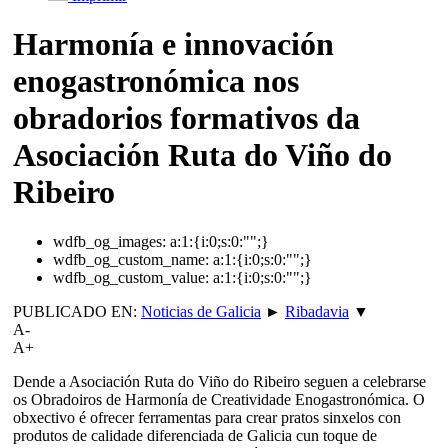
Harmonía e innovación
enogastronómica nos
obradorios formativos da
Asociación Ruta do Viño do
Ribeiro
wdfb_og_images:
a:1:{i:0;s:0:"";}
wdfb_og_custom_name:
a:1:{i:0;s:0:"";}
wdfb_og_custom_value:
a:1:{i:0;s:0:"";}
PUBLICADO EN:
Noticias de Galicia
►
Ribadavia
▼
A-
A+
Dende a Asociación Ruta do Viño do Ribeiro seguen a celebrarse
os Obradoiros de Harmonía de Creatividade Enogastronómica. O
obxectivo é ofrecer ferramentas para crear pratos sinxelos con
produtos de calidade diferenciada de Galicia cun toque de