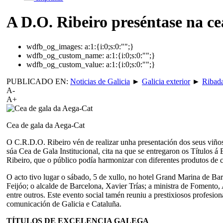
A D.O. Ribeiro preséntase na c
wdfb_og_images:
a:1:{i:0;s:0:"";}
wdfb_og_custom_name:
a:1:{i:0;s:0:"";}
wdfb_og_custom_value:
a:1:{i:0;s:0:"";}
PUBLICADO EN:
Noticias de Galicia
►
Galicia exterior
►
Ribad
A-
A+
Cea de gala da Aega-Cat
O C.R.D.O. Ribeiro vén de realizar unha presentación dos seus vi
súa Cea de Gala Institucional, cita na que se entregaron os Títulos 
Ribeiro, que o público podía harmonizar con diferentes produtos de
O acto tivo lugar o sábado, 5 de xullo, no hotel Grand Marina de B
Feijóo; o alcalde de Barcelona, Xavier Trías; a ministra de Fomento
entre outros. Este evento social tamén reuniu a prestixiosos profesiona
comunicación de Galicia e Cataluña.
TÍTULOS DE EXCELENCIA GALEGA