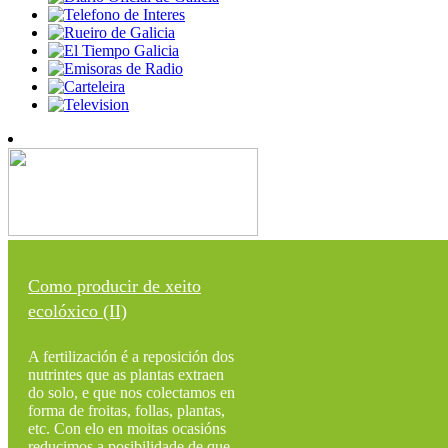
Como producir de xeito
ecolóxico (II)
A fertilización é a reposición dos
nutrintes que as plantas extraen
do solo, e que nos colectamos en
forma de froitas, follas, plantas,
etc. Con elo en moitas ocasións
reducimos a posibilidade de que