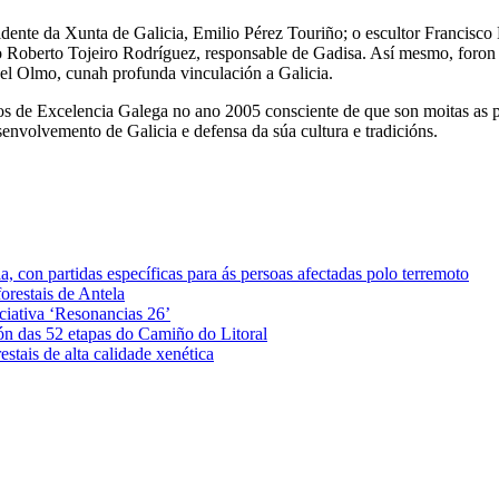
dente da Xunta de Galicia, Emilio Pérez Touriño; o escultor Francisco 
Roberto Tojeiro Rodríguez, responsable de Gadisa. Así mesmo, foron r
 del Olmo, cunah profunda vinculación a Galicia.
os de Excelencia Galega no ano 2005 consciente de que son moitas as p
senvolvemento de Galicia e defensa da súa cultura e tradicións.
 con partidas específicas para ás persoas afectadas polo terremoto
orestais de Antela
iciativa ‘Resonancias 26’
ón das 52 etapas do Camiño do Litoral
stais de alta calidade xenética