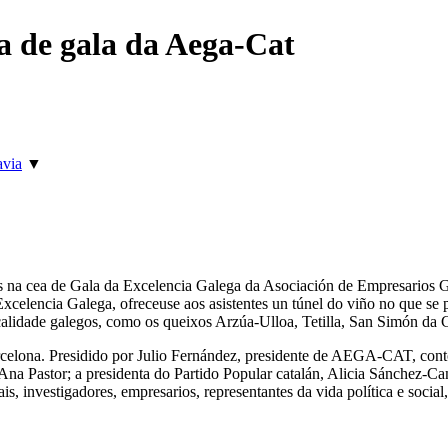
ea de gala da Aega-Cat
avia
▼
ños na cea de Gala da Excelencia Galega da Asociación de Empresario
á Excelencia Galega, ofreceuse aos asistentes un túnel do viño no que s
 calidade galegos, como os queixos Arzúa-Ulloa, Tetilla, San Simón da
arcelona. Presidido por Julio Fernández, presidente de AEGA-CAT, con
, Ana Pastor; a presidenta do Partido Popular catalán, Alicia Sánchez-C
is, investigadores, empresarios, representantes da vida política e social