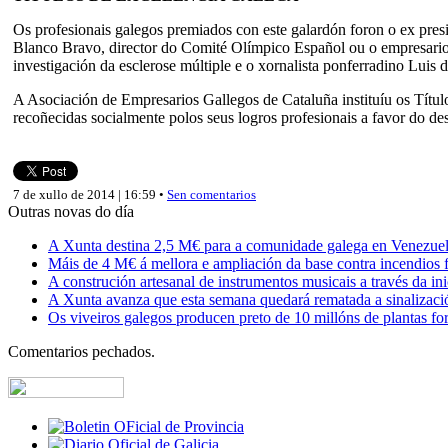
Os profesionais galegos premiados con este galardón foron o ex presi
Blanco Bravo, director do Comité Olímpico Español ou o empresario 
investigación da esclerose múltiple e o xornalista ponferradino Luis
A Asociación de Empresarios Gallegos de Cataluña instituíu os Títul
recoñecidas socialmente polos seus logros profesionais a favor do de
7 de xullo de 2014 | 16:59 •
Sen comentarios
Outras novas do día
A Xunta destina 2,5 M€ para a comunidade galega en Venezuela,
Máis de 4 M€ á mellora e ampliación da base contra incendios f
A construción artesanal de instrumentos musicais a través da in
A Xunta avanza que esta semana quedará rematada a sinalizaci
Os viveiros galegos producen preto de 10 millóns de plantas fore
Comentarios pechados.