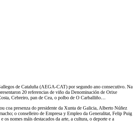
s Gallegos de Cataluña (AEGA-CAT) por segundo ano consecutivo. Na
e presentaron 20 referencias de viño da Denominación de Orixe
 Costa, Cebreiro, pan de Cea, o polbo de O Carballiño…
tou coa presenza do presidente da Xunta de Galicia, Alberto Núñez
amacho; o conselleiro de Empresa y Empleo da Generalitat, Felip Puig
, e os nomes máis destacados da arte, a cultura, o deporte e a