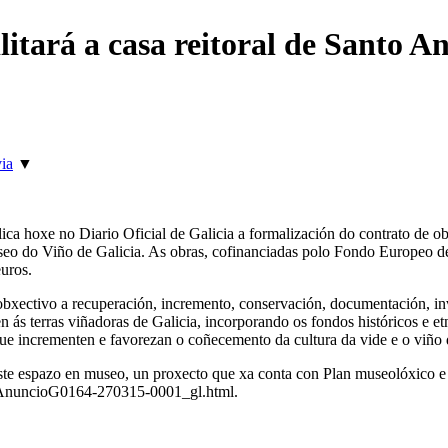
ilitará a casa reitoral de Santo
ia
▼
ca hoxe no Diario Oficial de Galicia a formalización do contrato de ob
o do Viño de Galicia. As obras, cofinanciadas polo Fondo Europeo d
uros.
ectivo a recuperación, incremento, conservación, documentación, invest
uen ás terras viñadoras de Galicia, incorporando os fondos históricos e 
r que incrementen e favorezan o coñecemento da cultura da vide e o viño 
deste espazo en museo, un proxecto que xa conta con Plan museolóxico 
/AnuncioG0164-270315-0001_gl.html.