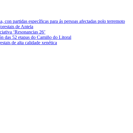
 con partidas específicas para ás persoas afectadas polo terremoto
orestais de Antela
iciativa ‘Resonancias 26’
ón das 52 etapas do Camiño do Litoral
stais de alta calidade xenética