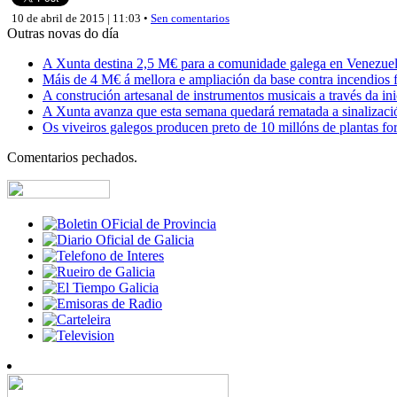
10 de abril de 2015 | 11:03 •
Sen comentarios
Outras novas do día
A Xunta destina 2,5 M€ para a comunidade galega en Venezuela,
Máis de 4 M€ á mellora e ampliación da base contra incendios f
A construción artesanal de instrumentos musicais a través da in
A Xunta avanza que esta semana quedará rematada a sinalizaci
Os viveiros galegos producen preto de 10 millóns de plantas fore
Comentarios pechados.