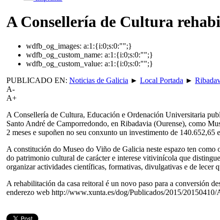
A Consellería de Cultura rehab
wdfb_og_images:
a:1:{i:0;s:0:"";}
wdfb_og_custom_name:
a:1:{i:0;s:0:"";}
wdfb_og_custom_value:
a:1:{i:0;s:0:"";}
PUBLICADO EN:
Noticias de Galicia
►
Local Portada
►
Ribadav
A-
A+
A Consellería de Cultura, Educación e Ordenación Universitaria publi
Santo André de Camporredondo, en Ribadavia (Ourense), como Muse
2 meses e supoñen no seu conxunto un investimento de 140.652,65 e
A constitución do Museo do Viño de Galicia neste espazo ten como obx
do patrimonio cultural de carácter e interese vitivinícola que disting
organizar actividades científicas, formativas, divulgativas e de lece
A rehabilitación da casa reitoral é un novo paso para a conversión 
enderezo web http://www.xunta.es/dog/Publicados/2015/20150410