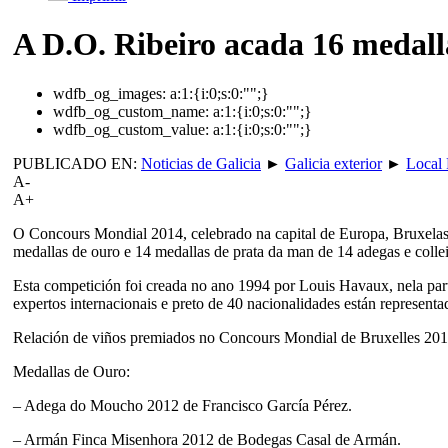
A D.O. Ribeiro acada 16 medall
wdfb_og_images:
a:1:{i:0;s:0:"";}
wdfb_og_custom_name:
a:1:{i:0;s:0:"";}
wdfb_og_custom_value:
a:1:{i:0;s:0:"";}
PUBLICADO EN:
Noticias de Galicia
►
Galicia exterior
►
Local 
A-
A+
O Concours Mondial 2014, celebrado na capital de Europa, Bruxelas (
medallas de ouro e 14 medallas de prata da man de 14 adegas e collei
Esta competición foi creada no ano 1994 por Louis Havaux, nela par
expertos internacionais e preto de 40 nacionalidades están representa
Relación de viños premiados no Concours Mondial de Bruxelles 201
Medallas de Ouro:
– Adega do Moucho 2012 de Francisco García Pérez.
– Armán Finca Misenhora 2012 de Bodegas Casal de Armán.