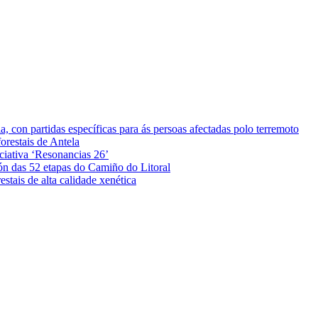
 con partidas específicas para ás persoas afectadas polo terremoto
orestais de Antela
iciativa ‘Resonancias 26’
ón das 52 etapas do Camiño do Litoral
stais de alta calidade xenética