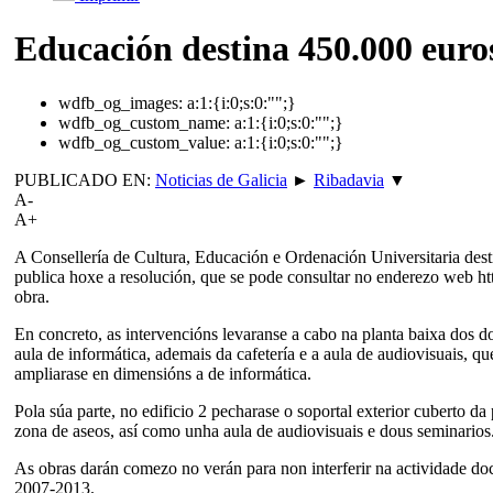
Educación destina 450.000 euro
wdfb_og_images:
a:1:{i:0;s:0:"";}
wdfb_og_custom_name:
a:1:{i:0;s:0:"";}
wdfb_og_custom_value:
a:1:{i:0;s:0:"";}
PUBLICADO EN:
Noticias de Galicia
►
Ribadavia
▼
A-
A+
A Consellería de Cultura, Educación e Ordenación Universitaria dest
publica hoxe a resolución, que se pode consultar no enderezo web 
obra.
En concreto, as intervencións levaranse a cabo na planta baixa dos dou
aula de informática, ademais da cafetería e a aula de audiovisuais, q
ampliarase en dimensións a de informática.
Pola súa parte, no edificio 2 pecharase o soportal exterior cuberto d
zona de aseos, así como unha aula de audiovisuais e dous seminarios
As obras darán comezo no verán para non interferir na actividade 
2007-2013.