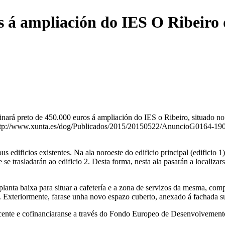
s á ampliación do IES O Ribeiro
inará preto de 450.000 euros á ampliación do IES o Ribeiro, situado n
http://www.xunta.es/dog/Publicados/2015/20150522/AnuncioG0164-190515
s edificios existentes. Na ala noroeste do edificio principal (edificio 1
ue se trasladarán ao edificio 2. Desta forma, nesta ala pasarán a locali
a planta baixa para situar a cafetería e a zona de servizos da mesma, co
. Exteriormente, farase unha novo espazo cuberto, anexado á fachada su
docente e cofinanciaranse a través do Fondo Europeo de Desenvolvemen