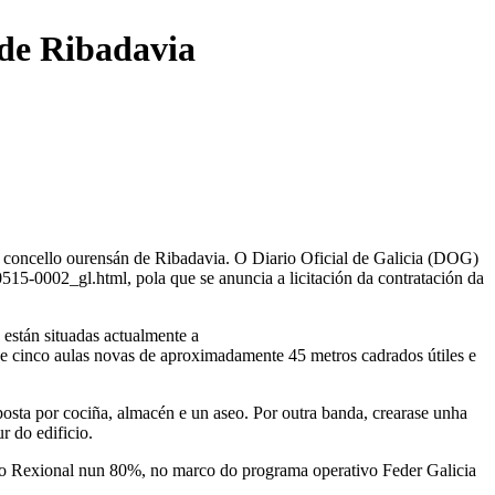
 de Ribadavia
o concello ourensán de Ribadavia. O Diario Oficial de Galicia (DOG)
-0002_gl.html, pola que se anuncia a licitación da contratación da
) están situadas actualmente a
zarse cinco aulas novas de aproximadamente 45 metros cadrados útiles e
mposta por cociña, almacén e un aseo. Por outra banda, crearase unha
r do edificio.
to Rexional nun 80%, no marco do programa operativo Feder Galicia