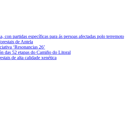
 con partidas específicas para ás persoas afectadas polo terremoto
orestais de Antela
iciativa ‘Resonancias 26’
ón das 52 etapas do Camiño do Litoral
stais de alta calidade xenética