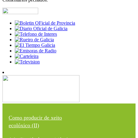
Como producir de xeito
ecolóxico (II)