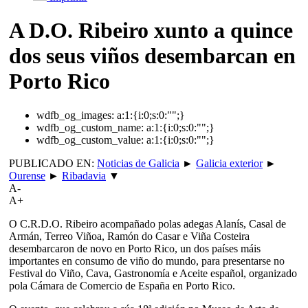
A D.O. Ribeiro xunto a quince
dos seus viños desembarcan en
Porto Rico
wdfb_og_images:
a:1:{i:0;s:0:"";}
wdfb_og_custom_name:
a:1:{i:0;s:0:"";}
wdfb_og_custom_value:
a:1:{i:0;s:0:"";}
PUBLICADO EN:
Noticias de Galicia
►
Galicia exterior
►
Ourense
►
Ribadavia
▼
A-
A+
O C.R.D.O. Ribeiro acompañado polas adegas Alanís, Casal de
Armán, Terreo Viñoa, Ramón do Casar e Viña Costeira
desembarcaron de novo en Porto Rico, un dos países máis
importantes en consumo de viño do mundo, para presentarse no
Festival do Viño, Cava, Gastronomía e Aceite español, organizado
pola Cámara de Comercio de España en Porto Rico.