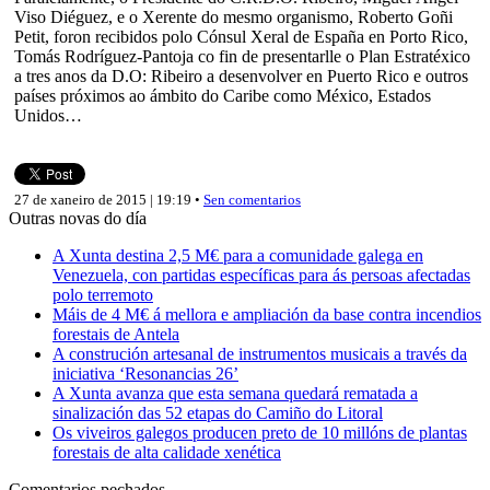
Viso Diéguez, e o Xerente do mesmo organismo, Roberto Goñi
Petit, foron recibidos polo Cónsul Xeral de España en Porto Rico,
Tomás Rodríguez-Pantoja co fin de presentarlle o Plan Estratéxico
a tres anos da D.O: Ribeiro a desenvolver en Puerto Rico e outros
países próximos ao ámbito do Caribe como México, Estados
Unidos…
27 de xaneiro de 2015 | 19:19 •
Sen comentarios
Outras novas do día
A Xunta destina 2,5 M€ para a comunidade galega en
Venezuela, con partidas específicas para ás persoas afectadas
polo terremoto
Máis de 4 M€ á mellora e ampliación da base contra incendios
forestais de Antela
A construción artesanal de instrumentos musicais a través da
iniciativa ‘Resonancias 26’
A Xunta avanza que esta semana quedará rematada a
sinalización das 52 etapas do Camiño do Litoral
Os viveiros galegos producen preto de 10 millóns de plantas
forestais de alta calidade xenética
Comentarios pechados.