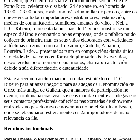
O evento, que celebrou a súa 18ª edición no Museo de Arte de
Porto Rico, celebrouse o sábado, 24 de xaneiro, en horario de
18.00 a 23.00 horas, e asistiron máis dun millar de persoas, entre os
que se encontraban importadores, distribuidores, restauración,
medios de comunicación, sumilleres, amantes do viño… Nel, a
D.O. Ribeiro, representada por máis de 15 viños, mostrouse nun
espazo diáfano e compartido polas empresas, onde o público puido
coñecer de primeira man os seus viños elaborados con variedades
autóctonas da zona, como a Treixadura, Godello, Albariño,
Loureira, Lado… presentados tanto en composicións dunha única
variedade de uva como en forma de plurivarietais. Estes viños,
descoñecidos polo momento para moitos, chamaron a atención
debido á súa diferenciación e autenticidade.
Esta é a segunda acción marcada no plan estratéxico da D.O.
Ribeiro para afianzar negocio para as adegas da Denominación de
Orixe máis antiga de Galicia, que a maiores da participación no
evento, continuaba coas visitas e ceas maridaxe entre as adegas e os
seus contactos profesionais coñecidos nas xornadas de showroms
realizadas no pasado mes de novembro no hotel San Juan Beach,
onde se relacionaron estreitamente cos 22 importadores de maior
relevancia da illa.
Reunións institucionais
Paralelamente, o Presidente do C.R.D.O. Ribeiro, Miguel Ángel