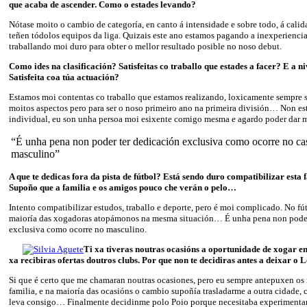
que acaba de ascender. Como o estades levando?
Nótase moito o cambio de categoría, en canto á intensidade e sobre todo, á cali
teñen tódolos equipos da liga. Quizais este ano estamos pagando a inexperienci
traballando moi duro para obter o mellor resultado posible no noso debut.
Como ides na clasificación? Satisfeitas co traballo que estades a facer? E a n
Satisfeita coa túa actuación?
Estamos moi contentas co traballo que estamos realizando, loxicamente sempre 
moitos aspectos pero para ser o noso primeiro ano na primeira división… Non est
individual, eu son unha persoa moi esixente comigo mesma e agardo poder dar m
“É unha pena non poder ter dedicación exclusiva como ocorre no cas
masculino”
A que te dedicas fora da pista de fútbol? Está sendo duro compatibilizar esta 
Supoño que a familia e os amigos pouco che verán o pelo…
Intento compatibilizar estudos, traballo e deporte, pero é moi complicado. No fú
maioría das xogadoras atopámonos na mesma situación… É unha pena non poder
exclusiva como ocorre no masculino.
Ti xa tiveras noutras ocasións a oportunidade de xogar e
xa recibiras ofertas doutros clubs. Por que non te decidiras antes a deixar o L
Si que é certo que me chamaran noutras ocasiones, pero eu sempre antepuxen os
familia, e na maioría das ocasións o cambio supoñía trasladarme a outra cidade, 
leva consigo… Finalmente decidinme polo Poio porque necesitaba experimentar