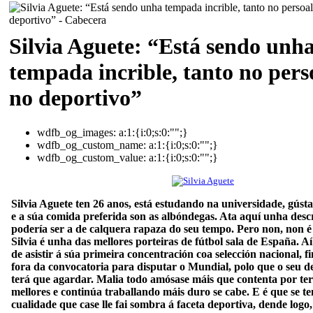
Silvia Aguete: “Está sendo unh
tempada incrible, tanto no per
no deportivo”
wdfb_og_images:
a:1:{i:0;s:0:"";}
wdfb_og_custom_name:
a:1:{i:0;s:0:"";}
wdfb_og_custom_value:
a:1:{i:0;s:0:"";}
Silvia Aguete ten 26 anos, está estudando na universidade, gústa
e a súa comida preferida son as albóndegas. Ata aquí unha desc
podería ser a de calquera rapaza do seu tempo. Pero non, non é
Silvia é unha das mellores porteiras de fútbol sala de España. A
de asistir á súa primeira concentración coa selección nacional, 
fora da convocatoria para disputar o Mundial, polo que o seu d
terá que agardar. Malia todo amósase máis que contenta por ter
mellores e continúa traballando máis duro se cabe. E é que se t
cualidade que case lle fai sombra á faceta deportiva, dende logo, 