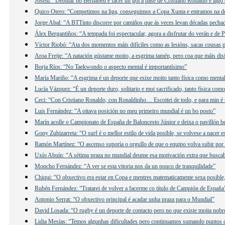
Joselu: “Debutar no Bernabeu e facer un gol a pase de Cristiano Ronaldo é algo
Quico Otero: “Competimos na liga, conseguimos a Copa Xunta e entramos na d
Jorge Abal: “A BTTinto discorre por camiños que ás veces levan décadas pecha
Álex Bergantiños: “A tempada foi espectacular, agora a disfrutar do verán e de 
Víctor Riobó: “Ata dos momentos máis difíciles como as lesións, sacas cousas p
Aroa Freije: “A natación gústame moito, a esgrima tamén, pero coa que máis disf
Borja Ríos: “No Taekwondo o aspecto mental é importantísimo”
María Mariño: “A esgrima é un deporte que esixe moito tanto física como menta
Lucía Vázquez: “É un deporte duro, solitario e moi sacrificado, tanto física co
Ceci: “Con Cristiano Ronaldo, con Ronaldinho… Escoitei de todo, e para min é
Luis Fernández: “A oitava posición no meu primeiro mundial é un bo posto”
Marín acolle o Campionato de España de Baloncesto Júnior e deixa o pavillón be
Gony Zubizarreta: “O surf é o mellor estilo de vida posible, se volvese a nacer e
Ramón Martínez: “O ascenso suporía o orgullo de que o equipo volva subir por
Uxío Abuín: “A sétima praza no mundial deume esa motivación extra que busca
Moncho Fernández: “A ver se esta vitoria nos da un pouco de tranquilidade”
Chiqui: “O obxectivo era estar en Copa e mentres matematicamente sexa posible
Rubén Fernández: “Tratarei de volver a facerme co título de Campión de España
Antonio Serrat: “O obxectivo principal é acadar unha praza para o Mundial”
David Losada: “O rugby é un deporte de contacto pero no que existe moita nobr
Lidia Mesías: “Temos algunhas dificultades pero continuamos sumando puntos q