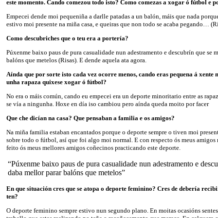
este momento. Cando comezou todo isto? Como comezas a xogar ó fútbol e p
Empecei dende moi pequeniña a darlle patadas a un balón, máis que nada porque
estivo moi presente na miña casa, e queiras que non todo se acaba pegando… (Ri
Como descubriches que o teu era a portería?
Púxenme baixo paus de pura casualidade nun adestramento e descubrín que se m
balóns que metelos (Risas). E dende aquela ata agora.
Aínda que por sorte isto cada vez ocorre menos, cando eras pequena á xente n
unha rapaza quixese xogar ó fútbol?
No era o máis común, cando eu empecei era un deporte minoritario entre as rapa
se vía a ningunha. Hoxe en día iso cambiou pero aínda queda moito por facer
Que che dicían na casa? Que pensaban a familia e os amigos?
Na miña familia estaban encantados porque o deporte sempre o tiven moi prese
sobre todo o fútbol, así que foi algo moi normal. E con respecto ós meus amigo
feito ós meus mellores amigos coñecinos practicando este deporte.
“Púxenme baixo paus de pura casualidade nun adestramento e descu
daba mellor parar balóns que metelos”
En que situación cres que se atopa o deporte feminino? Cres de debería recib
ten?
O deporte feminino sempre estivo nun segundo plano. En moitas ocasións sentes