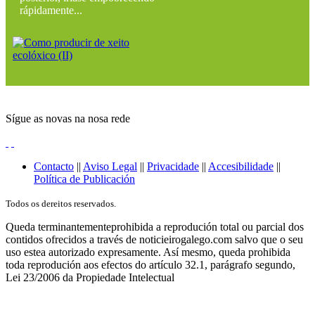
rápidamente...
Sígue as novas na nosa rede
Contacto
||
Aviso Legal
||
Privacidade
||
Accesibilidade
||
Política de Publicación
Todos os dereitos reservados.
Queda terminantementeprohibida a reprodución total ou parcial dos
contidos ofrecidos a través de noticieirogalego.com salvo que o seu
uso estea autorizado expresamente. Así mesmo, queda prohibida
toda reprodución aos efectos do artículo 32.1, parágrafo segundo,
Lei 23/2006 da Propiedade Intelectual