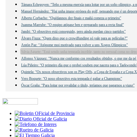
Támara Echegoyen: “Teño a mesma enerxía para loitar por un soño olímpico, a 
Manuel Hernández: “Hai unha imaxe errónea do golf, pensando que é un deporte
Alberto Corbacho: “Quédannos dez finais e mañá comeza a primeira”
Juanma Marrube: “O equipo atópase ben e preparado para a recta final”
Jandri: “O obxectivo está conseguido, pero aínda quedan cinco partidos”
Álvaro Fiuza: “Quen dixo que o crowdfunding só vale para as películas?”
Antón Paz: “Atópome moi motivado para volver a uns Xogos Olímpicos”
Silvia Aguete: “Está sendo unha tempada incrible, tanto no persoal coma no dep
Alfonso Vázquez: “Nunca me conformo cos resultados obtidos, o que me da pé p
Lúa Piñeiro: “O primeiro día que o probei souben que nacera para o Taekwondo
Quintela: “Os nosos obxectivos son os Play Offs, a Copa de España e a Copa 
Vero Boquete: “O noso obxectivo esta tempada é gañar a Champions”
Óscar Graña: “Para loitar por revalidar o título, teríamos que pagarnos a viaxe”