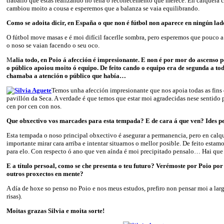
traballo que estas realizando no teña o recoñecemento que merece. En calquera 
cambiou moito a cousa e esperemos que a balanza se vaia equilibrando.
Como se adoita dicir, en España o que non é fútbol non aparece en ningún l
O fútbol move masas e é moi difícil facerlle sombra, pero esperemos que pouco
o noso se vaian facendo o seu oco.
M
alia todo, en Poio á afección é impresionante. E non é por mor do ascenso
o público apoiou moito ó equipo. De feito cando o equipo era de segunda a todo
chamaba a atención o público que había…
Temos unha afección impresionante que nos apoia todas as fins
pavillón da Seca. A verdade é que temos que estar moi agradecidas nese sentido
cen por cen con nos.
Que obxectivo vos marcades para esta tempada? E de cara á que ven? Ides 
Esta tempada o noso principal obxectivo é asegurar a permanencia, pero en calqu
importante mirar cara arriba e intentar situarnos o mellor posible. De feito estam
para elo. Con respecto ó ano que ven aínda é moi precipitado pensalo… Hai que i
E a título persoal, como se che presenta o teu futuro? Verémoste por Poio por
outros proxectos en mente?
A día de hoxe so penso no Poio e nos meus estudos, prefiro non pensar moi a la
risas).
Moitas grazas Silvia e moita sorte!