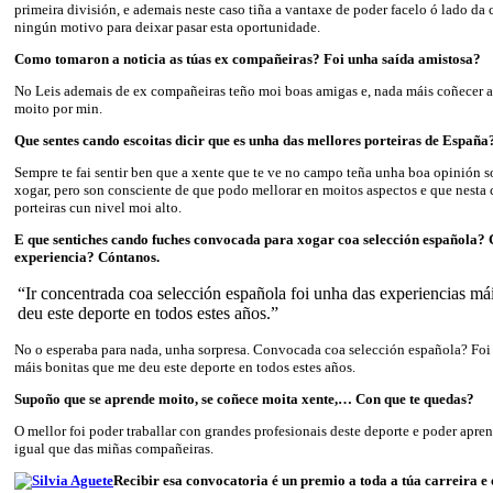
primeira división, e ademais neste caso tiña a vantaxe de poder facelo ó lado d
ningún motivo para deixar pasar esta oportunidade.
Como tomaron a noticia as túas ex compañeiras? Foi unha saída amistosa?
No Leis ademais de ex compañeiras teño moi boas amigas e, nada máis coñecer a 
moito por min.
Que sentes cando escoitas dicir que es unha das mellores porteiras de España
Sempre te fai sentir ben que a xente que te ve no campo teña unha boa opinión s
xogar, pero son consciente de que podo mellorar en moitos aspectos e que nesta 
porteiras cun nivel moi alto.
E que sentiches cando fuches convocada para xogar coa selección española?
experiencia? Cóntanos.
“Ir concentrada coa selección española foi unha das experiencias má
deu este deporte en todos estes años.”
No o esperaba para nada, unha sorpresa. Convocada coa selección española? Foi
máis bonitas que me deu este deporte en todos estes años.
Supoño que se aprende moito, se coñece moita xente,… Con que te quedas?
O mellor foi poder traballar con grandes profesionais deste deporte e poder apre
igual que das miñas compañeiras.
Recibir esa convocatoria é un premio a toda a túa carreira e ó