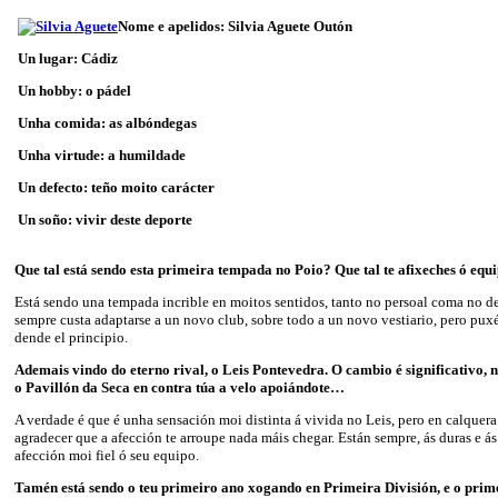
Nome e apelidos: Silvia Aguete Outón
Un lugar: Cádiz
Un hobby: o pádel
Unha comida: as albóndegas
Unha virtude: a humildade
Un defecto: teño moito carácter
Un soño: vivir deste deporte
Que tal está sendo esta primeira tempada no Poio? Que tal te afixeches ó equ
Está sendo una tempada incrible en moitos sentidos, tanto no persoal coma no de
sempre custa adaptarse a un novo club, sobre todo a un novo vestiario, pero pux
dende el principio.
Ademais vindo do eterno rival, o Leis Pontevedra. O cambio é significativo, 
o Pavillón da Seca en contra túa a velo apoiándote…
A verdade é que é unha sensación moi distinta á vivida no Leis, pero en calquera
agradecer que a afección te arroupe nada máis chegar. Están sempre, ás duras e á
afección moi fiel ó seu equipo.
Tamén está sendo o teu primeiro ano xogando en Primeira División, e o prim