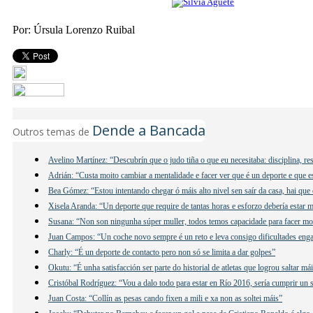
Por: Úrsula Lorenzo Ruibal
Dende a Bancada
Outros temas de
Avelino Martínez: “Descubrín que o judo tiña o que eu necesitaba: disciplina, re
Adrián: “Custa moito cambiar a mentalidade e facer ver que é un deporte e que e
Bea Gómez: “Estou intentando chegar ó máis alto nivel sen saír da casa, hai que 
Xisela Aranda: “Un deporte que require de tantas horas e esforzo debería estar 
Susana: “Non son ningunha súper muller, todos temos capacidade para facer mo
Juan Campos: “Un coche novo sempre é un reto e leva consigo dificultades eng
Charly: “É un deporte de contacto pero non só se limita a dar golpes”
Okutu: “É unha satisfacción ser parte do historial de atletas que logrou saltar má
Cristóbal Rodríguez: “Vou a dalo todo para estar en Río 2016, sería cumprir un
Juan Costa: “Collín as pesas cando fixen a mili e xa non as soltei máis”