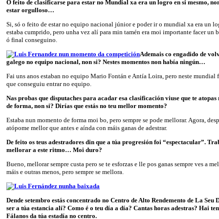
O feito de clasificarse para estar no Mundial xa era un logro en si mesmo, n
estar orgulloso…
Si, só o feito de estar no equipo nacional júnior e poder ir o mundial xa era un lo
estaba cumprido, pero unha vez alí para min tamén era moi importante facer un bo
ó final conseguino.
Ademais co engadido de volv
galego no equipo nacional, non si? Nestes momentos non había ningún…
Fai uns anos estaban no equipo Mario Fontán e Antía Loira, pero neste mundial 
que conseguiu entrar no equipo.
Nas probas que disputaches para acadar esa clasificación viuse que te atop
de forma, non si? Dirías que estás no teu mellor momento?
Estaba nun momento de forma moi bo, pero sempre se pode mellorar. Agora, des
atópome mellor que antes e aínda con máis ganas de adestrar.
De feito os teus adestradores din que a túa progresión foi “espectacular”. Tr
mellorar a este ritmo… Moi duro?
Bueno, mellorar sempre custa pero se te esforzas e lle pos ganas sempre ves a me
máis e outras menos, pero sempre se mellora.
Dende setembro estás concentrado no Centro de Alto Rendemento de La Seu D
ser a túa estancia alí? Como é o teu día a día? Cantas horas adestras? Hai t
Fálanos da túa estadía no centro.