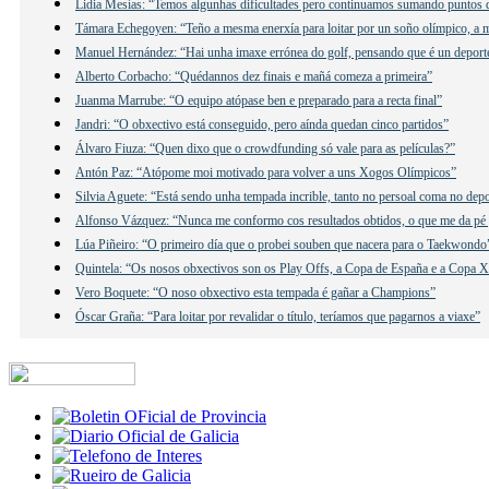
Lidia Mesías: “Temos algunhas dificultades pero continuamos sumando puntos q
Támara Echegoyen: “Teño a mesma enerxía para loitar por un soño olímpico, a 
Manuel Hernández: “Hai unha imaxe errónea do golf, pensando que é un deporte
Alberto Corbacho: “Quédannos dez finais e mañá comeza a primeira”
Juanma Marrube: “O equipo atópase ben e preparado para a recta final”
Jandri: “O obxectivo está conseguido, pero aínda quedan cinco partidos”
Álvaro Fiuza: “Quen dixo que o crowdfunding só vale para as películas?”
Antón Paz: “Atópome moi motivado para volver a uns Xogos Olímpicos”
Silvia Aguete: “Está sendo unha tempada incrible, tanto no persoal coma no dep
Alfonso Vázquez: “Nunca me conformo cos resultados obtidos, o que me da pé p
Lúa Piñeiro: “O primeiro día que o probei souben que nacera para o Taekwondo
Quintela: “Os nosos obxectivos son os Play Offs, a Copa de España e a Copa 
Vero Boquete: “O noso obxectivo esta tempada é gañar a Champions”
Óscar Graña: “Para loitar por revalidar o título, teríamos que pagarnos a viaxe”