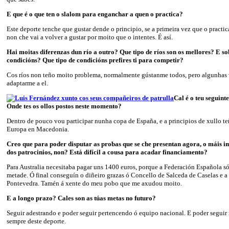
E que é o que ten o slalom para enganchar a quen o practica?
Este deporte tenche que gustar dende o principio, se a primeira vez que o practic
non che vai a volver a gustar por moito que o intentes. É así.
Hai moitas diferenzas dun río a outro? Que tipo de ríos son os mellores? E so
condicións? Que tipo de condicións prefires ti para competir?
Cos ríos non teño moito problema, normalmente gústanme todos, pero algunhas
adaptarme a el.
Cal é o teu seguint
Onde tes os ollos postos neste momento?
Dentro de pouco vou participar nunha copa de España, e a principios de xullo 
Europa en Macedonia.
Creo que para poder disputar as probas que se che presentan agora, o máis i
dos patrocinios, non? Está difícil a cousa para acadar financiamento?
Para Australia necesitaba pagar uns 1400 euros, porque a Federación Española s
metade. Ó final conseguín o diñeiro grazas ó Concello de Salceda de Caselas e 
Pontevedra. Tamén á xente do meu pobo que me axudou moito.
E a longo prazo? Cales son as túas metas no futuro?
Seguir adestrando e poder seguir pertencendo ó equipo nacional. E poder seguir 
sempre deste deporte.