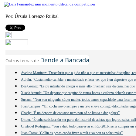
Por: Úrsula Lorenzo Ruibal
Dende a Bancada
Outros temas de
Avelino Martínez: “Descubrín que o judo tiña o que eu necesitaba: disciplina, re
Adrián: “Custa moito cambiar a mentalidade e facer ver que é un deporte e que e
Bea Gómez: “Estou intentando chegar ó máis alto nivel sen saír da casa, hai que 
Xisela Aranda: “Un deporte que require de tantas horas e esforzo debería estar 
Susana: “Non son ningunha súper muller, todos temos capacidade para facer mo
Juan Campos: “Un coche novo sempre é un reto e leva consigo dificultades eng
Charly: “É un deporte de contacto pero non só se limita a dar golpes”
Okutu: “É unha satisfacción ser parte do historial de atletas que logrou saltar má
Cristóbal Rodríguez: “Vou a dalo todo para estar en Río 2016, sería cumprir un
Juan Costa: “Collín as pesas cando fixen a mili e xa non as soltei máis”