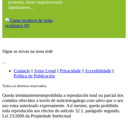
posterior, iriase empobrecendo
rápidamente...
Sígue as novas na nosa rede
Contacto
||
Aviso Legal
||
Privacidade
||
Accesibilidade
||
Política de Publicación
Todos os dereitos reservados.
Queda terminantementeprohibida a reprodución total ou parcial dos
contidos ofrecidos a través de noticieirogalego.com salvo que o seu
uso estea autorizado expresamente. Así mesmo, queda prohibida
toda reprodución aos efectos do artículo 32.1, parágrafo segundo,
Lei 23/2006 da Propiedade Intelectual