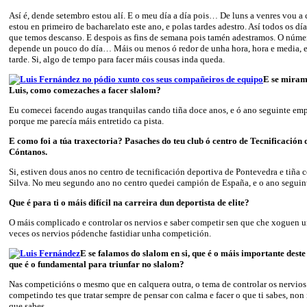
Así é, dende setembro estou alí. E o meu día a día pois… De luns a venres vou a 
estou en primeiro de bacharelato este ano, e polas tardes adestro. Así todos os dí
que temos descanso. E despois as fins de semana pois tamén adestramos. O núme
depende un pouco do día… Máis ou menos ó redor de unha hora, hora e media, e
tarde. Si, algo de tempo para facer máis cousas inda queda.
E se miram
Luis, como comezaches a facer slalom?
Eu comecei facendo augas tranquilas cando tiña doce anos, e ó ano seguinte emp
porque me parecía máis entretido ca pista.
E como foi a túa traxectoria? Pasaches do teu club ó centro de Tecnificación
Cóntanos.
Si, estiven dous anos no centro de tecnificación deportiva de Pontevedra e tiña 
Silva. No meu segundo ano no centro quedei campión de España, e o ano seguint
Que é para ti o máis difícil na carreira dun deportista de elite?
O máis complicado e controlar os nervios e saber competir sen que che xoguen 
veces os nervios pódenche fastidiar unha competición.
E se falamos do slalom en si, que é o máis importante dest
que é o fundamental para triunfar no slalom?
Nas competicións o mesmo que en calquera outra, o tema de controlar os nervios
competindo tes que tratar sempre de pensar con calma e facer o que ti sabes, non 
que sabes.