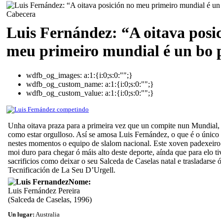
Luis Fernández: “A oitava posi
meu primeiro mundial é un bo 
wdfb_og_images:
a:1:{i:0;s:0:"";}
wdfb_og_custom_name:
a:1:{i:0;s:0:"";}
wdfb_og_custom_value:
a:1:{i:0;s:0:"";}
Unha oitava praza para a primeira vez que un compite nun Mundial,
como estar orgulloso. Así se amosa Luis Fernández, o que é o único
nestes momentos o equipo de slalom nacional. Este xoven padexeiro 
moi duro para chegar ó máis alto deste deporte, aínda que para elo ti
sacrificios como deixar o seu Salceda de Caselas natal e trasladarse 
Tecnificación de La Seu D’Urgell.
Nome:
Luis Fernández Pereira
(Salceda de Caselas, 1996)
Un lugar:
Australia