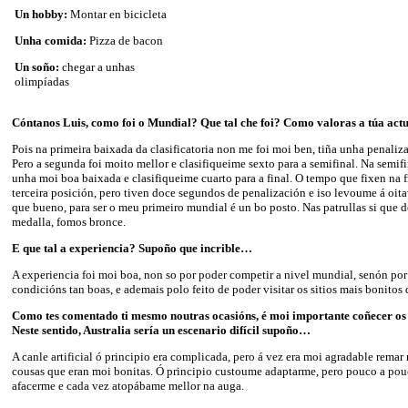
Un hobby:
Montar en bicicleta
Unha comida:
Pizza de bacon
Un soño:
chegar a unhas
olimpíadas
Cóntanos Luis, como foi o Mundial? Que tal che foi? Como valoras a túa act
Pois na primeira baixada da clasificatoria non me foi moi ben, tiña unha penali
Pero a segunda foi moito mellor e clasifiqueime sexto para a semifinal. Na semifi
unha moi boa baixada e clasifiqueime cuarto para a final. O tempo que fixen na fi
terceira posición, pero tiven doce segundos de penalización e iso levoume á oit
que bueno, para ser o meu primeiro mundial é un bo posto. Nas patrullas si que
medalla, fomos bronce.
E que tal a experiencia? Supoño que incrible…
A experiencia foi moi boa, non so por poder competir a nivel mundial, senón por
condicións tan boas, e ademais polo feito de poder visitar os sitios mais bonitos 
Como tes comentado ti mesmo noutras ocasións, é moi importante coñecer os 
Neste sentido, Australia sería un escenario difícil supoño…
A canle artificial ó principio era complicada, pero á vez era moi agradable remar
cousas que eran moi bonitas. Ó principio custoume adaptarme, pero pouco a po
afacerme e cada vez atopábame mellor na auga.