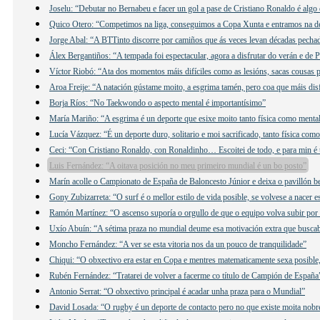
Joselu: “Debutar no Bernabeu e facer un gol a pase de Cristiano Ronaldo é algo
Quico Otero: “Competimos na liga, conseguimos a Copa Xunta e entramos na d
Jorge Abal: “A BTTinto discorre por camiños que ás veces levan décadas pecha
Álex Bergantiños: “A tempada foi espectacular, agora a disfrutar do verán e de 
Víctor Riobó: “Ata dos momentos máis difíciles como as lesións, sacas cousas p
Aroa Freije: “A natación gústame moito, a esgrima tamén, pero coa que máis disf
Borja Ríos: “No Taekwondo o aspecto mental é importantísimo”
María Mariño: “A esgrima é un deporte que esixe moito tanto física como menta
Lucía Vázquez: “É un deporte duro, solitario e moi sacrificado, tanto física co
Ceci: “Con Cristiano Ronaldo, con Ronaldinho… Escoitei de todo, e para min é
Luis Fernández: “A oitava posición no meu primeiro mundial é un bo posto”
Marín acolle o Campionato de España de Baloncesto Júnior e deixa o pavillón be
Gony Zubizarreta: “O surf é o mellor estilo de vida posible, se volvese a nacer e
Ramón Martínez: “O ascenso suporía o orgullo de que o equipo volva subir por
Uxío Abuín: “A sétima praza no mundial deume esa motivación extra que busca
Moncho Fernández: “A ver se esta vitoria nos da un pouco de tranquilidade”
Chiqui: “O obxectivo era estar en Copa e mentres matematicamente sexa posible
Rubén Fernández: “Tratarei de volver a facerme co título de Campión de España
Antonio Serrat: “O obxectivo principal é acadar unha praza para o Mundial”
David Losada: “O rugby é un deporte de contacto pero no que existe moita nobr