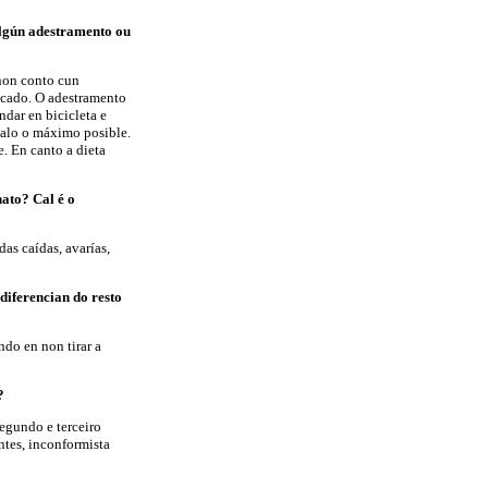
algún adestramento ou
 non conto cun
icado. O adestramento
ndar en bicicleta e
dalo o máximo posible.
. En canto a dieta
nato? Cal é o
as caídas, avarías,
 diferencian do resto
do en non tirar a
?
egundo e terceiro
ntes, inconformista