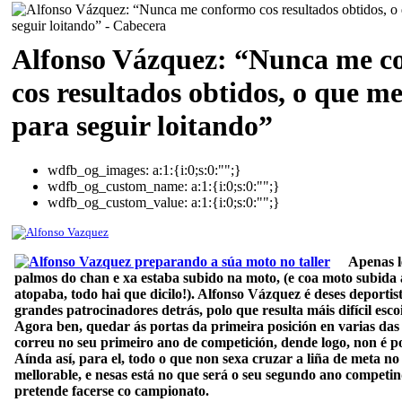
Alfonso Vázquez: “Nunca me c
cos resultados obtidos, o que m
para seguir loitando”
wdfb_og_images:
a:1:{i:0;s:0:"";}
wdfb_og_custom_name:
a:1:{i:0;s:0:"";}
wdfb_og_custom_value:
a:1:{i:0;s:0:"";}
Apenas l
palmos do chan e xa estaba subido na moto, (e coa moto subida a
atopaba, todo hai que dicilo!). Alfonso Vázquez é deses deporti
grandes patrocinadores detrás, polo que resulta máis difícil escoi
Agora ben, quedar ás portas da primeira posición en varias da
correu no seu primeiro ano de competición, dende logo, non é p
Aínda así, para el, todo o que non sexa cruzar a liña de meta no
mellorable, e nesas está no que será o seu segundo ano competi
pretende facerse co campionato.