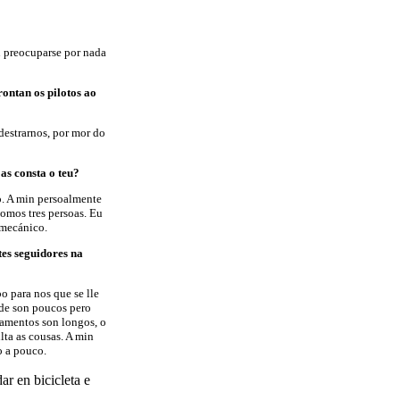
n preocuparse por nada
rontan os pilotos ao
estrarnos, por mor do
as consta o teu?
. A min persoalmente
omos tres persoas. Eu
 mecánico.
tes seguidores na
o para nos que se lle
ade son poucos pero
zamentos son longos, o
ulta as cousas. A min
o a pouco.
ar en bicicleta e