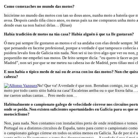
Como comezaches no mundo das motos?
Inicieime no mundo das motos con tan so dous anos, nunha moto a batería que 
avoa. Despois cando tiña cinco anos, os meus pais xa me compraron unha moto a
dende esas xa non baixei delas… (Risas)
Había tradición de motos na túa casa? Había alguén ó que xa lle gustaran?
Ó meu pai sempre lle gustaron as motos e el xa andaba con elas dende sempre.
que pensando en facerse profesional, porque a verdade é que tampouco coñecía 
puidera levalo fora de Galicia nin nada. Non sei si iso tivo algo que ver ou non,
pequeniño me empeñei nas motos. De feito sempre dicía: “eu quero ir facer as pr
Madrid”, non sei por que se me meteu na cabeza iso de Madrid, pero tíñao moi cl
E non había o típico medo de nai ou de avoa con iso das motos? Non che quixe
cabeza?
No! Que va! A verdade é que non. Berraban comigo, iso si, 
moto por todo canto sitio había na casa! Escaleiras arriba ou o que fixera falta…
me caeron unhas cantas… Pero medo non…
Habitualmente o campionato galego de velocidade córrese nos circuítos port
onde se poida. Non existen suficientes oportunidades en Galicia para os que s
motociclismo?
Non, para nada. Non contamos con instalacións preto de onde residimos e temos
Portugal ou a distintos circuítos de España, tanto para correr o campionato como 
o campionato galego córrese en todos os sitios menos en Galicia. Xa de por si é u
canto máis se lle sumamos o tema dos desprazamentos… A verdade é que é moi 