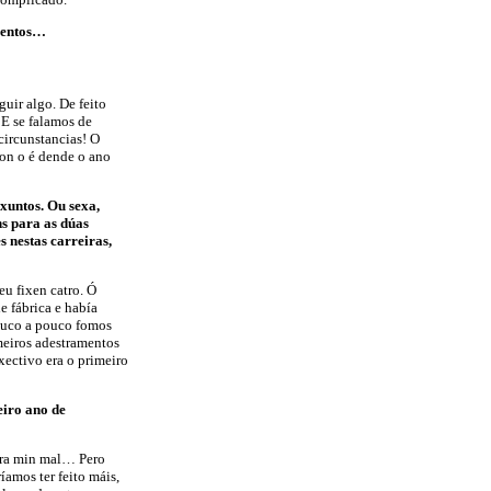
mentos…
guir algo. De feito
 E se falamos de
circunstancias! O
non o é dende o ano
xuntos. Ou sexa,
s para as dúas
s nestas carreiras,
eu fixen catro. Ó
e fábrica e había
Pouco a pouco fomos
meiros adestramentos
xectivo era o primeiro
eiro ano de
ara min mal… Pero
amos ter feito máis,