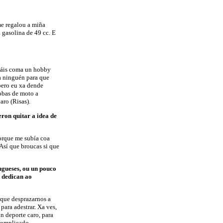
me regalou a miña
 gasolina de 49 cc. E
 Máis coma un hobby
a ninguén para que
 pero eu xa dende
obas de moto a
aro (Risas).
ron quitar a idea de
porque me subía coa
 Así que broucas si que
ugueses, ou un pouco
e dedican ao
 que desprazarnos a
para adestrar. Xa ves,
n deporte caro, para
complicado.