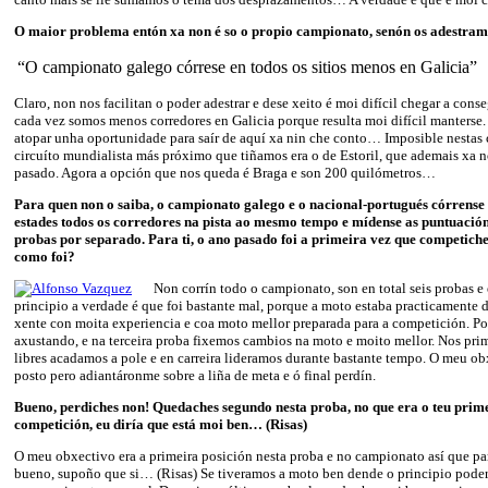
O maior problema entón xa non é so o propio campionato, senón os adestra
“O campionato galego córrese en todos os sitios menos en Galicia”
Claro, non nos facilitan o poder adestrar e dese xeito é moi difícil chegar a conse
cada vez somos menos corredores en Galicia porque resulta moi difícil manterse.
atopar unha oportunidade para saír de aquí xa nin che conto… Imposible nestas 
circuíto mundialista más próximo que tiñamos era o de Estoril, que ademais xa 
pasado. Agora a opción que nos queda é Braga e son 200 quilómetros…
Para quen non o saiba, o campionato galego e o nacional-portugués córrense 
estades todos os corredores na pista ao mesmo tempo e mídense as puntuación
probas por separado. Para ti, o ano pasado foi a primeira vez que competiche
como foi?
Non corrín todo o campionato, son en total seis probas e 
principio a verdade é que foi bastante mal, porque a moto estaba practicamente d
xente con moita experiencia e coa moto mellor preparada para a competición. 
axustando, e na terceira proba fixemos cambios na moto e moito mellor. Nos pri
libres acadamos a pole e en carreira lideramos durante bastante tempo. O meu ob
posto pero adiantáronme sobre a liña de meta e ó final perdín.
Bueno, perdiches non! Quedaches segundo nesta proba, no que era o teu prim
competición, eu diría que está moi ben… (Risas)
O meu obxectivo era a primeira posición nesta proba e no campionato así que p
bueno, supoño que si… (Risas) Se tiveramos a moto ben dende o principio poderí