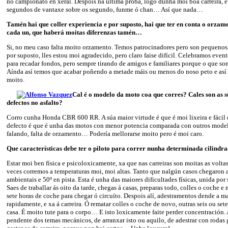
no campionato en xeral. Despois na última proba, logo dunha moi boa carreira, e
segundos de vantaxe sobre os segundo, funme ó chan… Así que nada…
Tamén hai que coller experiencia e por suposto, hai que ter en conta o orzam
cada un, que haberá moitas diferenzas tamén…
Si, no meu caso falta moito orzamento. Temos patrocinadores pero son pequenos,
por suposto, lles estou moi agradecido, pero claro faise difícil. Celebramos evento
para recadar fondos, pero sempre tirando de amigos e familiares porque o que 
Aínda así temos que acabar poñendo a metade máis ou menos do noso peto e así a
moito.
Cal é o modelo da moto coa que corres? Cales son as sú
defectos no asfalto?
Corro cunha Honda CBR 600 RR. A súa maior virtude é que é moi lixeira e fácil d
defecto é que é unha das motos con menor potencia comparada con outros mode
falando, falta de orzamento… Podería mellorarse moito pero é moi caro.
Que características debe ter o piloto para correr nunha determinada cilindr
Estar moi ben física e psicoloxicamente, xa que nas carreiras son moitas as voltas
veces corremos a temperaturas moi, moi altas. Tanto que nalgún casos chegaron a
ambientais e 50º en pista. Esta é unha das maiores dificultades físicas, unida por
Saes de traballar ás oito da tarde, chegas á casas, preparas todo, colles o coche e 
sete horas de coche para chegar ó circuíto. Despois alí, adestramentos dende a 
rapidamente, e xa á carreira. Ó rematar colles o coche de novo, outras seis ou sete
casa. É moito tute para o corpo… E isto loxicamente faite perder concentración. 
pendente dos temas mecánicos, de arranxar isto ou aquilo, de adestrar con rodas