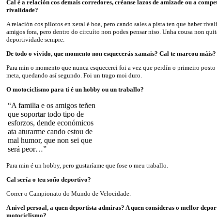
Cal é a relación cos demais corredores, créanse lazos de amizade ou a compe
rivalidade?
A relación cos pilotos en xeral é boa, pero cando sales a pista ten que haber riva
amigos fora, pero dentro do circuíto non podes pensar niso. Unha cousa non quita
deportividade sempre.
De todo o vivido, que momento non esquecerás xamais? Cal te marcou máis?
Para min o momento que nunca esquecerei foi a vez que perdín o primeiro posto
meta, quedando así segundo. Foi un trago moi duro.
O motociclismo para ti é un hobby ou un traballo?
“A familia e os amigos teñen
que soportar todo tipo de
esforzos, dende económicos
ata aturarme cando estou de
mal humor, que non sei que
será peor…”
Para min é un hobby, pero gustaríame que fose o meu traballo.
Cal sería o teu soño deportivo?
Correr o Campionato do Mundo de Velocidade.
A nivel persoal, a quen deportista admiras?
A quen consideras o mellor deport
motociclismo?