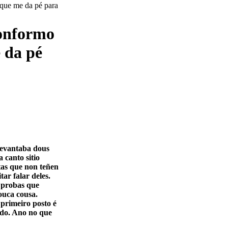
onformo
e da pé
evantaba dous
 canto sitio
stas que non teñen
tar falar deles.
s probas que
ouca cousa.
 primeiro posto é
ndo. Ano no que