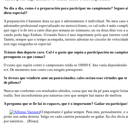
No día a día, como é a preparación para participar no campionato? Segues 
dieta especial?
A preparación é bastante dura xa que o adestramento é individual. No meu caso
adestrador profesional especializado no motociclismo, co cal todo é máis compl
que sigo é ir de tres a catro días por semana ao ximnasio, un ou dous días vou a a
cando podo fago Enduro. O estado físico é moi importante polo que intento coi
Tamén, sempre que o tempo acompaña, intento adestrar no circuíto de velocidade
non sigo ningunha en especial.
Trátase dun deporte caro. Cal é o gasto que supón a participación no campio
presuposto co que contas?
O custo que supón correr o campionato rolda os 19000 €. Isto varía dependendo d
ect. De momento non conto con ningún presuposto.
Se tiveses que venderte ante un patrocinador, cales serían esas virtudes que te
de pilotos?
Nunca me conformo cos resultados obtidos, cousa que me da pé para seguir loitan
toalla. Son inconformista por natureza creo que sempre hai marxe de mellora.
A pregunta que se lle fai ós rapaces, que é o importante? Gañar ou participar
O importante é gañar sempre. Para min, persoalmente, o s
posto son unha derrota. Salgo en cada carreira pensando en gañar. Xa cho dicía a
por natureza… (Risas).