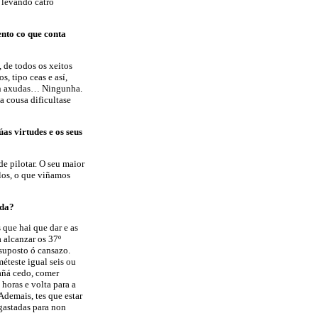
 levando catro
ento co que conta
 de todos os xeitos
s, tipo ceas e así,
son axudas… Ningunha.
 cousa dificultase
as virtudes e os seus
e pilotar. O seu maior
los, o que viñamos
ada?
 que hai que dar e as
 alcanzar os 37º
 suposto ó cansazo.
méteste igual seis ou
mañá cedo, comer
 horas e volta para a
Ademais, tes que estar
 gastadas para non