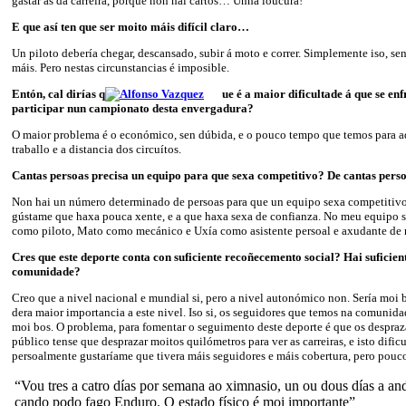
gastar as da carreira, porque non hai cartos… Unha loucura!
E que así ten que ser moito máis difícil claro…
Un piloto debería chegar, descansado, subir á moto e correr. Simplemente iso, se
máis. Pero nestas circunstancias é imposible.
Entón, cal dirías q
ue é a maior dificultade á que se enf
participar nun campionato desta envergadura?
O maior problema é o económico, sen dúbida, e o pouco tempo que temos para ad
traballo e a distancia dos circuítos.
Cantas persoas precisa un equipo para que sexa competitivo? De cantas perso
Non hai un número determinado de persoas para que un equipo sexa competitivo
gústame que haxa pouca xente, e a que haxa sexa de confianza. No meu equipo s
como piloto, Mato como mecánico e Uxía como asistente persoal e axudante de
Cres que este deporte conta con suficiente recoñecemento social? Hai suficien
comunidade?
Creo que a nivel nacional e mundial si, pero a nivel autonómico non. Sería moi b
dera maior importancia a este nivel. Iso si, os seguidores que temos na comunid
moi bos. O problema, para fomentar o seguimento deste deporte é que os despra
público tense que desprazar moitos quilómetros para ver as carreiras, e isto dific
persoalmente gustaríame que tivera máis seguidores e máis cobertura, pero pouc
“Vou tres a catro días por semana ao ximnasio, un ou dous días a and
cando podo fago Enduro. O estado físico é moi importante”