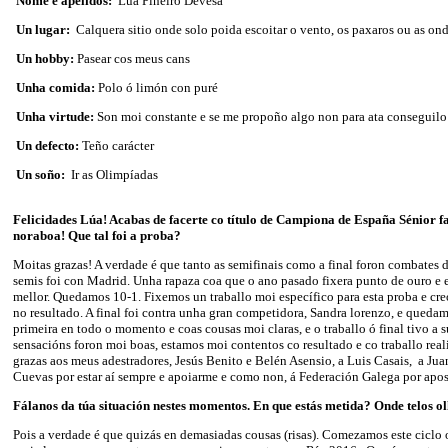
Nome e apelidos:
Lúa Piñeiro Devesa
Un lugar:
Calquera sitio onde solo poida escoitar o vento, os paxaros ou as on
Un hobby:
Pasear cos meus cans
Unha comida:
Polo ó limón con puré
Unha virtude:
Son moi constante e se me propoño algo non para ata conseguilo
Un defecto:
Teño carácter
Un soño:
Ir as Olimpíadas
Felicidades Lúa! Acabas de facerte co título de Campiona de España Sénior fa
noraboa! Que tal foi a proba?
Moitas grazas! A verdade é que tanto as semifinais como a final foron combates 
semis foi con Madrid. Unha rapaza coa que o ano pasado fixera punto de ouro e 
mellor. Quedamos 10-1. Fixemos un traballo moi específico para esta proba e creo
no resultado. A final foi contra unha gran competidora, Sandra lorenzo, e quedam
primeira en todo o momento e coas cousas moi claras, e o traballo ó final tivo a
sensacións foron moi boas, estamos moi contentos co resultado e co traballo rea
grazas aos meus adestradores, Jesús Benito e Belén Asensio, a Luis Casais, a Jua
Cuevas por estar aí sempre e apoiarme e como non, á Federación Galega por apos
Fálanos da túa situación nestes momentos. En que estás metida? Onde telos ol
Pois a verdade é que quizás en demasiadas cousas (risas). Comezamos este ciclo