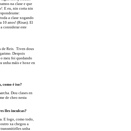
abamos na clase e que
!. E eu, nin corta nin
 respondeume:
 toda a clase xogando
 10 anos! (Risas). El
a considerar este
s de Reis. Tiven dous
agarimo. Despois
s o meu foi quedando
ora unha máis e hoxe en
, como é iso?
marcha. Dou clases en
rme de cheo nesta
es lles inculcas?
a. E logo, como todo,
 outro xa chegou a
 transmitirlles unha