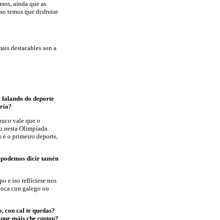
emos, aínda que as
so temos que disfrutar
ais destacables son a
 falando do deporte
ería?
pouco vale que o
u nesta Olimpíada.
 é o primeiro deporte,
, podemos dicir tamén
o e iso reflíctese nos
 toca cun galego ou
, con cal te quedas?
o que máis che custou?