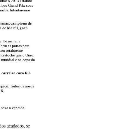
minar o 2013 estando
xioso Grand Prix coas
rriba. Intentaremos
Atenas, campiona de
 de Marfil, gran
ellor maneira
riu as portas para
stou totalmente
ontéstoche que o Ouro,
o mundial e na copa do
a carreira cara Río
mpico. Todos os nosos
16.
 sexa a vencida.
ados acadados, se