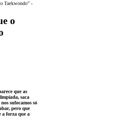
ue o
o
parece que as
limpíada, saca
o nos sufocamos só
abar, pero que
e a forza que a