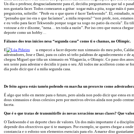
Un día o profesor, desgraciadamente para el, decidiu preguntarnos que tal o pas
nos gustaría facer. Todos comezaron a gritar: xogar máis a pita, xogar máis ó pano
preguiceira, solteille: “Profe eu o que quero é facer Taekwondo”. El, estrañado,
“pensaba que iso era o que facíamos”, a miña resposta? “non profe, non, estamos
e eu veño para facer Tekwondo porque xogar xa xogo no patio da escola”. Eu tiña
votouse a rir e díxome, “nena… tes toda a razón”. Por iso creo que nunca chegue 
deporte como un hobby…
Fálanos dos teus inicios nesa “segunda casa” como ti o chamas,
no Olimpic.
E
u empecei a facer deporte nun ximnasio do meu pobo, Calda
adestradores, Jose e Dani, para os cales só teño palabras de agradecemento e de 
chegou Miguel que tiña un ximnasio en Vilagarcía, o Olimpic. Co paso dos ano
sen xente para adestrar e decidín ir para o seu. Alí todos me acolleron como se f
día podo dicir que é a miña segunda casa.
De feito agora estás tamén poñendo en marcha un proxecto como adestradora
É algo que teño en mente para o futuro, pero aínda non podo dicir que estea en 
dous ximnasios e dous colexios pero por motivos obvios aínda non podo centra
faceta.
Que é o que tratas de transmitirlle ás novas xeracións nesas clases? Que valor
O Taekwondo é un deporte cheo de valores. Un dos máis importante é a disciplin
depende dos obxectivos que ti te marques. Por exemplo, se queres chegar a onde
constancia e o esforzo son elementos esenciais para elo. A marxe diso gustaríame