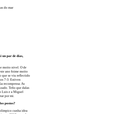
das do mar
i un par de días,
de moito nivel. O de
este ano foime moito
 que se viu reflectido
os 7-3. Estiven
 súa recompensa. As
lizado. Teño que dalas
n Luis e a Miguel
tar por mi.
los postos?
 olímpico cunha idea