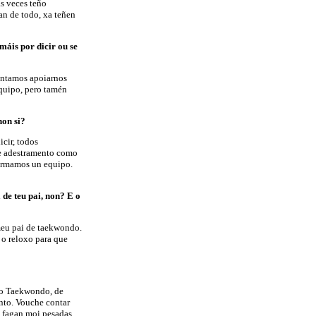
as veces teño
an de todo, xa teñen
 máis por dicir ou se
tentamos apoiarnos
equipo, pero tamén
non si?
cir, todos
de adestramento como
formamos un equipo.
de teu pai, non? E o
 meu pai de taekwondo.
 o reloxo para que
a o Taekwondo, de
ento. Vouche contar
 fagan moi pesadas.