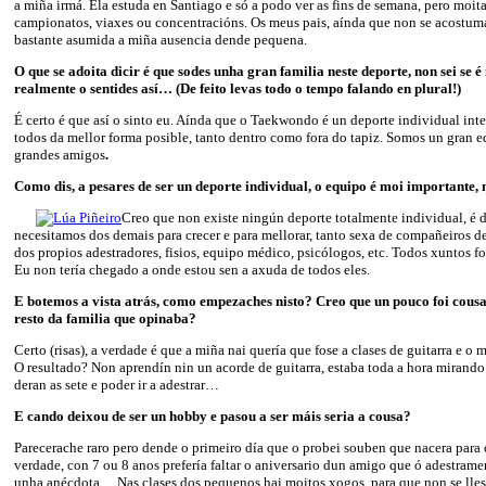
a miña irmá. Ela estuda en Santiago e só a podo ver as fins de semana, pero moit
campionatos, viaxes ou concentracións. Os meus pais, aínda que non se acostum
bastante asumida a miña ausencia dende pequena.
O que se adoita dicir é que sodes unha gran familia neste deporte, non sei se é
realmente o sentides así… (De feito levas todo o tempo falando en plural!)
É certo é que así o sinto eu. Aínda que o Taekwondo é un deporte individual in
todos da mellor forma posible, tanto dentro como fora do tapiz. Somos un gran 
grandes amigos
.
Como dis, a pesares de ser un deporte individual, o equipo é moi importante, 
Creo que non existe ningún deporte totalmente individual, é di
necesitamos dos demais para crecer e para mellorar, tanto sexa de compañeiros 
dos propios adestradores, fisios, equipo médico, psicólogos, etc. Todos xuntos 
Eu non tería chegado a onde estou sen a axuda de todos eles.
E botemos a vista atrás, como empezaches nisto? Creo que un pouco foi cousa 
resto da familia que opinaba?
Certo (risas), a verdade é que a miña nai quería que fose a clases de guitarra e o
O resultado? Non aprendín nin un acorde de guitarra, estaba toda a hora mirando
deran as sete e poder ir a adestrar…
E cando deixou de ser un hobby e pasou a ser máis seria a cousa?
Parecerache raro pero dende o primeiro día que o probei souben que nacera par
verdade, con 7 ou 8 anos prefería faltar o aniversario dun amigo que ó adestram
unha anécdota… Nas clases dos pequenos hai moitos xogos, para que non se lles