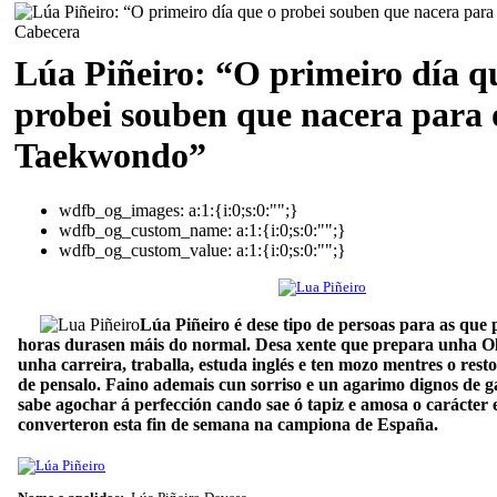
Lúa Piñeiro: “O primeiro día q
probei souben que nacera para 
Taekwondo”
wdfb_og_images:
a:1:{i:0;s:0:"";}
wdfb_og_custom_name:
a:1:{i:0;s:0:"";}
wdfb_og_custom_value:
a:1:{i:0;s:0:"";}
Lúa Piñeiro é dese tipo de persoas para as que 
horas durasen máis do normal. Desa xente que prepara unha O
unha carreira, traballa, estuda inglés e ten mozo mentres o rest
de pensalo. Faino ademais cun sorriso e un agarimo dignos de g
sabe agochar á perfección cando sae ó tapiz e amosa o carácter 
converteron esta fin de semana na campiona de España.