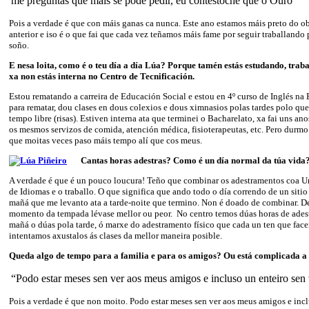
me preguntas que máis se pode pedir, eu contéstoche que o Ouro”
Pois a verdade é que con máis ganas ca nunca. Este ano estamos máis preto do o
anterior e iso é o que fai que cada vez teñamos máis fame por seguir traballando
soño.
E nesa loita, como é o teu día a día Lúa? Porque tamén estás estudando, tra
xa non estás interna no Centro de Tecnificación.
Estou rematando a carreira de Educación Social e estou en 4º curso de Inglés na 
para rematar, dou clases en dous colexios e dous ximnasios polas tardes polo qu
tempo libre (risas). Estiven interna ata que terminei o Bacharelato, xa fai uns 
os mesmos servizos de comida, atención médica, fisioterapeutas, etc. Pero durm
que moitas veces paso máis tempo alí que cos meus.
Cantas horas adestras? Como é un día normal da túa vida
A verdade é que é un pouco loucura! Teño que combinar os adestramentos coa Un
de Idiomas e o traballo. O que significa que ando todo o día correndo de un sitio
mañá que me levanto ata a tarde-noite que termino. Non é doado de combinar. 
momento da tempada lévase mellor ou peor. No centro temos dúas horas de ades
mañá o dúas pola tarde, ó marxe do adestramento físico que cada un ten que face
intentamos axustalos ás clases da mellor maneira posible.
Queda algo de tempo para a familia e para os amigos? Ou está complicada a 
“Podo estar meses sen ver aos meus amigos e incluso un enteiro sen
Pois a verdade é que non moito. Podo estar meses sen ver aos meus amigos e incl