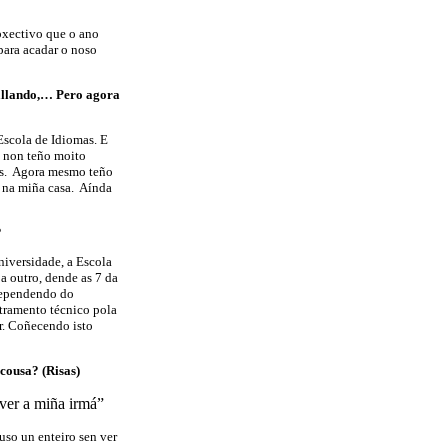
bxectivo que o ano
 para acadar o noso
ballando,… Pero agora
Escola de Idiomas. E
e non teño moito
anos. Agora mesmo teño
o na miña casa. Aínda
?
iversidade, a Escola
 a outro, dende as 7 da
Dependendo do
tramento técnico pola
r. Coñecendo isto
cousa? (Risas)
 ver a miña irmá”
uso un enteiro sen ver