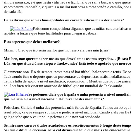
simple mensaxe, e é que nesta vida nada é fácil, hai que saír a buscar o que quer
veces pareza imposible, e quizais o mellor non sexa a meta senón o camiño, por i
de cada día.
Cales dirías que son as túas aptitudes ou características máis destacadas?
Pois como competidora digamos que as miñas características m
rapidez, a forza e que teño facilidades para chegar a cabeza.
E os aspectos que debes mellorar?
Mmm… Creo que iso sería mellor que mo reservara para min (risas).
Moi ben, non queremos ser nos os que desvelemos os teus segredos… (Risas) E
Lúa, en que situación se atopa o Taekwondo? Está todo o apoiado que merec
Claramente non. É o de sempre, neste país só hai fútbol, baloncesto e tenis. De 
Taekwondo fora o deporte que, en porcentaxe de deportistas, máis medallas saco
Temos falta de apoio a nivel mediático, económico… Mentres que noutros países
aquí prefiren televisar un amizoso de fútbol que un mundial de Taekwondo.
Se podemos dicir que España é unha potencia a nivel mundial
que Galicia o é a nivel nacional? Hai nivel nestes momentos?
Pois claro, Galicia é unha das potencias máis fortes de España. Temos un bo equip
resultados, xa que sempre subimos o podio a nivel nacional. Cando a alguén lle
galega sabe que o vai ter que pelexar e que non vai ser doado.
Se miramos cara os títulos acadados, e os recoñecementos ó longo deste tempo
Sei que é difícil a decisión, pero cal dirías que foi o que máis che emocionou 