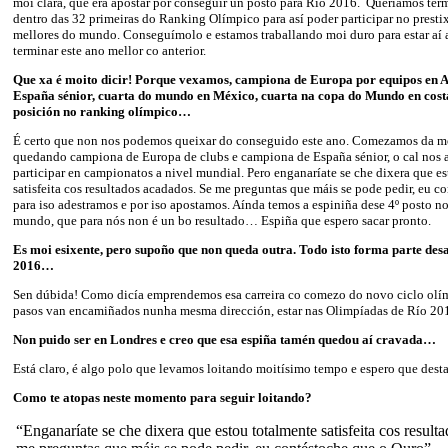
moi clara, que era apostar por conseguir un posto para Río 2016. Queríamos ter
dentro das 32 primeiras do Ranking Olímpico para así poder participar no presti
mellores do mundo. Conseguímolo e estamos traballando moi duro para estar aí a
terminar este ano mellor co anterior.
Que xa é moito dicir! Porque vexamos, campiona de Europa por equipos en 
España sénior, cuarta do mundo en México, cuarta na copa do Mundo en costa
posición no ranking olímpico…
É certo que non nos podemos queixar do conseguido este ano. Comezamos da m
quedando campiona de Europa de clubs e campiona de España sénior, o cal nos ab
participar en campionatos a nivel mundial. Pero enganaríate se che dixera que e
satisfeita cos resultados acadados. Se me preguntas que máis se pode pedir, eu c
para iso adestramos e por iso apostamos. Aínda temos a espiniña dese 4º posto n
mundo, que para nós non é un bo resultado… Espiña que espero sacar pronto.
Es moi esixente, pero supoño que non queda outra. Todo isto forma parte des
2016…
Sen dúbida! Como dicía emprendemos esa carreira co comezo do novo ciclo olí
pasos van encamiñados nunha mesma dirección, estar nas Olimpíadas de Río 20
Non puido ser en Londres e creo que esa espiña tamén quedou aí cravada…
Está claro, é algo polo que levamos loitando moitísimo tempo e espero que desta
Como te atopas neste momento para seguir loitando?
“Enganaríate se che dixera que estou totalmente satisfeita cos result