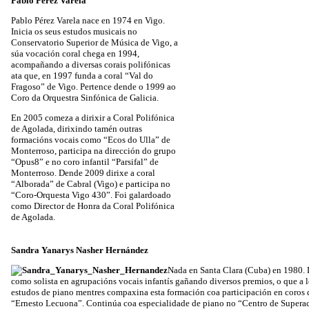
Pablo Pérez Varela
Pablo Pérez Varela nace en 1974 en Vigo.
Inicia os seus estudos musicais no
Conservatorio Superior de Música de Vigo, a
súa vocación coral chega en 1994,
acompañando a diversas corais polifónicas
ata que, en 1997 funda a coral “Val do
Fragoso” de Vigo. Pertence dende o 1999 ao
Coro da Orquestra Sinfónica de Galicia.
En 2005 comeza a dirixir a Coral Polifónica
de Agolada, dirixindo tamén outras
formacións vocais como “Ecos do Ulla” de
Monterroso, participa na dirección do grupo
“Opus8” e no coro infantil “Parsifal” de
Monterroso. Dende 2009 dirixe a coral
“Alborada” de Cabral (Vigo) e participa no
“Coro-Orquesta Vigo 430”. Foi galardoado
como Director de Honra da Coral Polifónica
de Agolada.
Sandra Yanarys Nasher Hernández
Nada en Santa Clara (Cuba) en 1980. 
como solista en agrupacións vocais infantís gañando diversos premios, o que a 
estudos de piano mentres compaxina esta formación coa participación en coros d
“Ernesto Lecuona”. Continúa coa especialidade de piano no “Centro de Superac