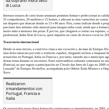
da soprano Indra Sesti
di Lucca
Intensos ensaios de catro horas semanais permiten formar e perfeccionar as calid
35 compoñentes, 20 mulleres e 15 homes, e adecuar as súas variacións ao conta
tan dispares que abarcan dende os 13 e 80 anos. Pois, como indican dende a pro
precísase dun mínimo oído musical para integrar unha coral, aínda que a formaci
moito máis a montaxe das pezas. É por iso, que chegaron a contar coa soprano, c
profesional, Indra Sesti di Lucca, quen impartiu un curso de técnica vocal no 20
Traxectoria internacional
Dende os seus inicios, a coral tivo clara a súa vocación e, da man de Enrique Alv
súas dotes musicais por todo o territorio español, chegando incluso a traspasar fr
actuacións en Portugal, Italia ou Francia e, por tanto, traendo ata o municipio a
destas terras durante os encontros. Estes intercambios culturais comezaron no a
(Francia), ao que seguiu a participación no Círculo das Artes de Lugo no 2000 co
Lanzada” de Enrique Alvarellos, acompañada polo Orfeón Xoán Montes e a Orqu
Xove.
Realizaron
irmandamentos con
Portugal, Francia e
Italia
Os axigantados pasos desta formación continuaron co irmandamento, en 2001, co