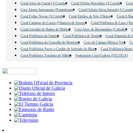
Coral Aires de Carral (A Coruña)
Coral Orfeón Herculino (A Coruña)
Cora
Coro Alegre Intermezzo (Pontedeume)
Coral Orfeón Alcoa Inespal (A Coruña
Coral Follas Novas (A Coruña)
Coral Airiños de Nós (Oleiros)
Coral A Bar
Coral Cantigas do Castro (Vilanova de Arousa)
Coral Polifónica de Luou (Te
Coral Ansuíña de Baños de Molgas
Coro Aires de Bergantiños (Carballo)
C
Coral Polifónica de Santiso
Coral Polifónica de Tomiño
Coral Alameda de 
Coral Polifónica do Concello de Monforte
Coro de Cámara Música Viva
Co
Coral Polifónica Voces e Cordas de Sobrado do Bispo
Coral Polifónica Beato
Coral Polifónica Trasdeza de Silleda
Federación Coral Galega (FECOGA)