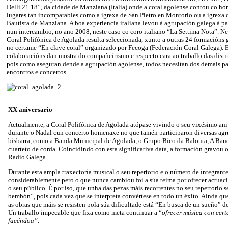
Delli 21.18”, da cidade de Manziana (Italia) onde a coral agolense contou co ho
lugares tan incomparables como a igrexa de San Pietro en Montorio ou a igrexa
Bautista de Manziana. A boa experiencia italiana levou á agrupación galega á p
nun intercambio, no ano 2008, neste caso co coro italiano “La Settima Nota”. N
Coral Polifónica de Agolada resulta seleccionada, xunto a outras 24 formacións g
no certame “En clave coral” organizado por Fecoga (Federación Coral Galega). E
colaboracións dan mostra do compañeirismo e respecto cara ao traballo das disti
pois como aseguran dende a agrupación agolense, todos necesitan dos demais pa
encontros e concertos.
XX aniversario
Actualmente, a Coral Polifónica de Agolada atópase vivindo o seu vixésimo ani
durante o Nadal cun concerto homenaxe no que tamén participaron diversas agr
bisbarra, como a Banda Municipal de Agolada, o Grupo Bico da Balouta, A Ban
cuarteto de corda. Coincidindo con esta significativa data, a formación gravou 
Radio Galega.
Durante esta ampla traxectoria musical o seu repertorio e o número de integrant
considerablemente pero o que nunca cambiou foi a súa teima por ofrecer actuaci
o seu público. É por iso, que unha das pezas máis recorrentes no seu repertorio 
bembón”, pois cada vez que se interpreta convértese en todo un éxito. Aínda qu
as obras que máis se resisten pola súa dificultade está “En busca de un sueño” d
Un traballo impecable que fixa como meta continuar a “
ofrecer música con cert
facéndoa”
.