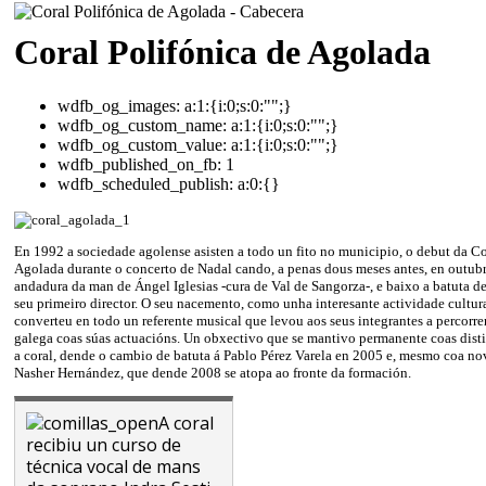
Coral Polifónica de Agolada
wdfb_og_images:
a:1:{i:0;s:0:"";}
wdfb_og_custom_name:
a:1:{i:0;s:0:"";}
wdfb_og_custom_value:
a:1:{i:0;s:0:"";}
wdfb_published_on_fb:
1
wdfb_scheduled_publish:
a:0:{}
En 1992 a sociedade agolense asisten a todo un fito no municipio, o debut da Co
Agolada durante o concerto de Nadal cando, a penas dous meses antes, en outubro
andadura da man de Ángel Iglesias -cura de Val de Sangorza-, e baixo a batuta de
seu primeiro director. O seu nacemento, como unha interesante actividade cultural
converteu en todo un referente musical que levou aos seus integrantes a percorre
galega coas súas actuacións. Un obxectivo que se mantivo permanente coas disti
a coral, dende o cambio de batuta á Pablo Pérez Varela en 2005 e, mesmo coa no
Nasher Hernández, que dende 2008 se atopa ao fronte da formación.
A coral
recibiu un curso de
técnica vocal de mans