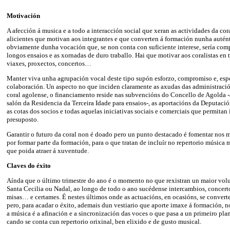
Motivación
A afección á musica e a todo a interacción social que xeran as actividades da cor
alicientes que motivan aos integrantes e que converten á formación nunha autént
obviamente dunha vocación que, se non conta con suficiente interese, sería com
longos ensaios e as xornadas de duro traballo. Hai que motivar aos coralistas e
viaxes, proxectos, concertos…
Manter viva unha agrupación vocal deste tipo supón esforzo, compromiso e, esp
colaboración. Un aspecto no que inciden claramente as axudas das administració
coral agolense, o financiamento reside nas subvencións do Concello de Agolda 
salón da Residencia da Terceira Idade para ensaios-, as aportacións da Deputaci
as cotas dos socios e todas aquelas iniciativas sociais e comerciais que permitan
presuposto.
Garantir o futuro da coral non é doado pero un punto destacado é fomentar nos m
por formar parte da formación, para o que tratan de incluír no repertorio músic
que poida atraer á xuventude.
Claves do éxito
Aínda que o último trimestre do ano é o momento no que rexistran un maior vol
Santa Cecilia ou Nadal, ao longo de todo o ano sucédense intercambios, concert
misas… e certames. É nestes últimos onde as actuacións, en ocasións, se convert
pero, para acadar o éxito, ademais dun vestiario que aporte imaxe á formación,
a música é a afinación e a sincronización das voces o que pasa a un primeiro pl
cando se conta cun repertorio orixinal, ben elixido e de gusto musical.