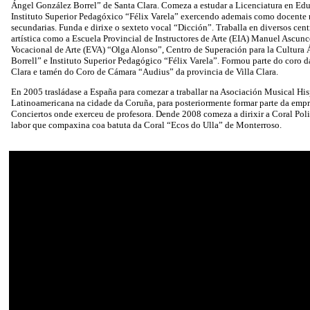
Ángel González Borrel” de Santa Clara. Comeza a estudar a Licenciatura en Ed
Instituto Superior Pedagóxico “Félix Varela” exercendo ademais como docente 
secundarias. Funda e dirixe o sexteto vocal “Dicción”. Traballa en diversos cen
artística como a Escuela Provincial de Instructores de Arte (EIA) Manuel Ascu
Vocacional de Arte (EVA) “Olga Alonso”, Centro de Superación para la Cultura
Borrell” e Instituto Superior Pedagógico “Félix Varela”. Formou parte do coro d
Clara e tamén do Coro de Cámara “Audius” da provincia de Villa Clara.
En 2005 trasládase a España para comezar a traballar na Asociación Musical Hi
Latinoamericana na cidade da Coruña, para posteriormente formar parte da emp
Conciertos onde exerceu de profesora. Dende 2008 comeza a dirixir a Coral Pol
labor que compaxina coa batuta da Coral “Ecos do Ulla” de Monterroso.