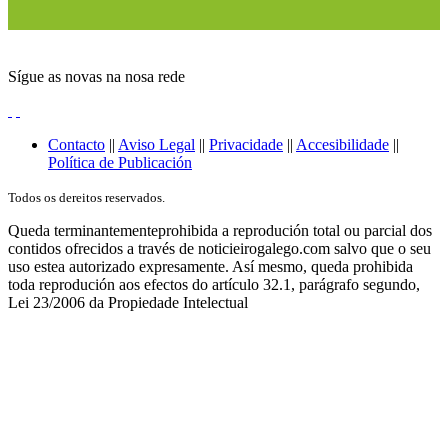
Sígue as novas na nosa rede
Contacto
||
Aviso Legal
||
Privacidade
||
Accesibilidade
||
Política de Publicación
Todos os dereitos reservados.
Queda terminantementeprohibida a reprodución total ou parcial dos
contidos ofrecidos a través de noticieirogalego.com salvo que o seu
uso estea autorizado expresamente. Así mesmo, queda prohibida
toda reprodución aos efectos do artículo 32.1, parágrafo segundo,
Lei 23/2006 da Propiedade Intelectual