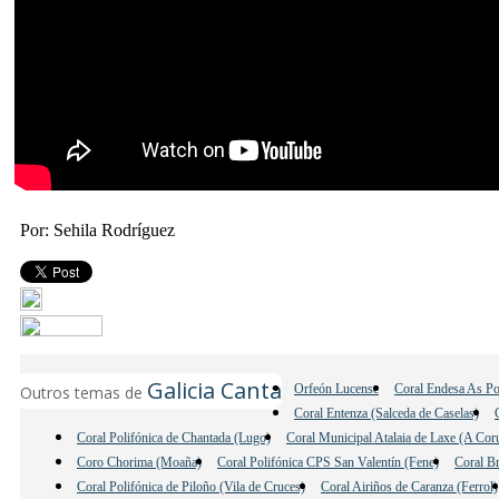
Por: Sehila Rodríguez
Galicia Canta
Orfeón Lucense
Coral Endesa As Po
Outros temas de
Coral Entenza (Salceda de Caselas)
Coral Polifónica de Chantada (Lugo)
Coral Municipal Atalaia de Laxe (A Cor
Coro Chorima (Moaña)
Coral Polifónica CPS San Valentín (Fene)
Coral B
Coral Polifónica de Piloño (Vila de Cruces)
Coral Airiños de Caranza (Ferrol)