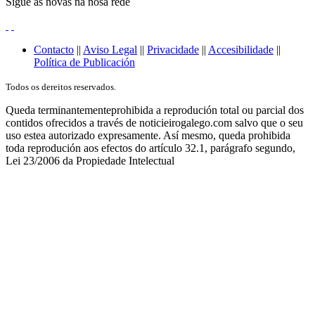
Sígue as novas na nosa rede
Contacto
||
Aviso Legal
||
Privacidade
||
Accesibilidade
||
Política de Publicación
Todos os dereitos reservados.
Queda terminantementeprohibida a reprodución total ou parcial dos
contidos ofrecidos a través de noticieirogalego.com salvo que o seu
uso estea autorizado expresamente. Así mesmo, queda prohibida
toda reprodución aos efectos do artículo 32.1, parágrafo segundo,
Lei 23/2006 da Propiedade Intelectual