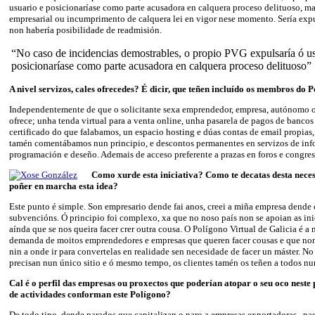
usuario e posicionaríase como parte acusadora en calquera proceso delituoso, ma
empresarial ou incumprimento de calquera lei en vigor nese momento. Sería exp
non habería posibilidade de readmisión.
“No caso de incidencias demostrables, o propio PVG expulsaría ó us
posicionaríase como parte acusadora en calquera proceso delituoso”
A nivel servizos, cales ofrecedes? É dicir, que teñen incluído os membros do 
Independentemente de que o solicitante sexa emprendedor, empresa, autónomo 
ofrece; unha tenda virtual para a venta online, unha pasarela de pagos de bancos
certificado do que falabamos, un espacio hosting e dúas contas de email propias
tamén comentábamos nun principio, e descontos permanentes en servizos de inf
programación e deseño. Ademais de acceso preferente a prazas en foros e congre
Como xurde esta iniciativa? Como te decatas desta neces
poñer en marcha esta idea?
Este punto é simple. Son empresario dende fai anos, creei a miña empresa dende 
subvencións. Ó principio foi complexo, xa que no noso país non se apoian as inic
aínda que se nos queira facer crer outra cousa. O Polígono Virtual de Galicia é a
demanda de moitos emprendedores e empresas que queren facer cousas e que no
nin a onde ir para convertelas en realidade sen necesidade de facer un máster. 
precisan nun único sitio e ó mesmo tempo, os clientes tamén os teñen a todos nun
Cal é o perfil das empresas ou proxectos que poderían atopar o seu oco neste
de actividades conforman este Polígono?
De todo tipo, dende parados que capitalizan o paro a empresas exportadoras, pa