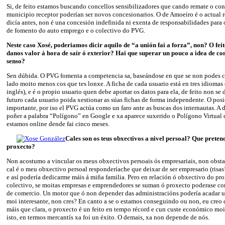
Si, de feito estamos buscando concellos sensibilizadores que cando remate o con
municipio receptor poderían ser novos concesionarios. O de Amoeiro é o actual 
dicía antes, non é una concesión indefinida ni exenta de responsabilidades para 
de fomento do auto emprego e o colectivo do PVG.
Neste caso Xosé, poderiamos dicir aquilo de “a unión fai a forza”, non? O feit
danos valor á hora de saír ó exterior? Hai que superar un pouco a idea de co
senso?
Sen dúbida. O PVG fomenta a competencia sa, baseándose en que se non podes c
lado moito menos cos que tes lonxe. A ficha de cada usuario está en tres idiomas 
inglés), e é o propio usuario quen debe aportar os datos para ela, de feito non se
futuro cada usuario poida xestionar as súas fichas de forma independente. O po
importante, por iso el PVG actúa como un faro ante as buscas dos internautas. A d
poñer a palabra “Polígono” en Google e xa aparece suxerido o Polígono Virtual d
estamos online dende fai cinco meses.
Cales son os teus obxectivos a nivel persoal? Que preten
proxecto?
Non acostumo a vincular os meus obxectivos persoais ós empresariais, non obsta
cal é o meu obxectivo persoal responderíache que deixar de ser empresario (risas
e así podería dedicarme máis á miña familia. Pero en relación ó obxectivo do pr
colectivo, se moitas empresas e emprendedores se suman ó proxecto poderase co
de comercio. Un motor que ó non depender das administracións podería acadar 
moi interesante, non cres? En canto a se o estamos conseguindo ou non, eu creo q
máis que clara, o proxecto é un feito en tempo récord e cun custe económico mo
isto, en termos mercantís xa foi un éxito. O demais, xa non depende de nós.