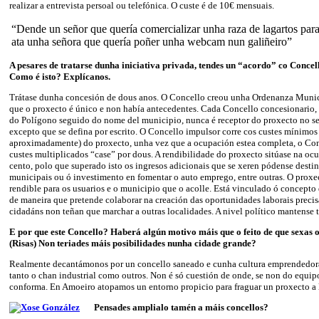
realizar a entrevista persoal ou telefónica. O custe é de 10€ mensuais.
“Dende un señor que quería comercializar unha raza de lagartos p
ata unha señora que quería poñer unha webcam nun galiñeiro”
A pesares de tratarse dunha iniciativa privada, tendes un “acordo” co Conce
Como é isto? Explícanos.
Trátase dunha concesión de dous anos. O Concello creou unha Ordenanza Munici
que o proxecto é único e non había antecedentes. Cada Concello concesionario,
do Polígono seguido do nome del municipio, nunca é receptor do proxecto no se
excepto que se defina por escrito. O Concello impulsor corre cos custes mínimos
aproximadamente) do proxecto, unha vez que a ocupación estea completa, o Con
custes multiplicados “case” por dous. A rendibilidade do proxecto sitúase na oc
cento, polo que superado isto os ingresos adicionais que se xeren pódense destin
municipais ou ó investimento en fomentar o auto emprego, entre outras. O proxec
rendible para os usuarios e o municipio que o acolle. Está vinculado ó concept
de maneira que pretende colaborar na creación das oportunidades laborais precis
cidadáns non teñan que marchar a outras localidades. A nivel político mantense
E por que este Concello? Haberá algún motivo máis que o feito de que sexas 
(Risas) Non teriades máis posibilidades nunha cidade grande?
Realmente decantámonos por un concello saneado e cunha cultura emprendedora
tanto o chan industrial como outros. Non é só cuestión de onde, se non do equ
conforma. En Amoeiro atopamos un entorno propicio para fraguar un proxecto a 
Pensades amplialo tamén a máis concellos?