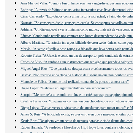
Juan Manuel Villar: “Sempre fun unha persoa moi vangardista, gústame adaptar
Rodrigo: “A través de Wiimbo os usuarios interactúan coas listas de reprodución
César Carracedo: “Explotados conta unha historia moi actual, e faino dende unha 
Nastasia: “Se consegues dicilo, consegues curalo. Se consegues cantarllo ao mu
Adriana: “Un día empecei a ver a miña nai como muller, máis alá de vela como n
Fátima: “Cando unha parella nos contrata non busca desentenderse da voda, nin 
Alberto Martínez: “O artesán ten a posibilidade de crear xoias únicas, como peq
Marián: “Á xente gústalle a nosa roupa e a filosofía que leva detrás cada pantaló
Roberto Traba: “A Galería é como un bar de aeroporto, pola cantidade de estranx
Carlos do Viso: “A zanfona é un instrumento que ten algo que prende a calquera
Miguel Ángel Ríos: “Que pasaría se desaparecera o coñecemento e todos os ava
Bastos: “Non recordo unha etapa na historia de España na que non houbese cor
Manoele de Felisa: “Síntome moi realizado cantando ós poetas e á nosa terra”
Diego López: “Galicia é un lugar marabilloso para ser cociñeiro”
Scorpio:“Mentres teña un estudio con luz e un café expreso, eu seguirei pintand
Catalina Fernández: “Cogumelos con mel ou con chocolate, ou cosméticos a ba
Diego López: “Cantas veces ouviriamos o de: quedamos para tomar un café e f
James S. Ruiz: “A felicidade existe, se cres en ti e en que a mereces, e loitas por 
Xesús Ron: “De súpeto ves un cento de persoas paradas e rindo diante dun esca
Rubén Hamade: “A verdadeira filosofía do Hip Hop é loitar contra a violencia, a