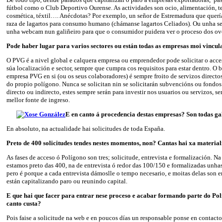
fútbol como o Club Deportivo Ourense. As actividades son ocio, alimentación, te
cosmética, téxtil…. Anécdotas? Por exemplo, un señor de Estremadura que querí
raza de lagartos para consumo humano (chámanse lagartos Celiados). Ou unha s
unha webcam nun galiñeiro para que o consumidor puidera ver o proceso dos ov
Pode haber lugar para varios sectores ou están todas as empresas moi vincul
O PVG é a nivel global e calquera empresa ou emprendedor pode solicitar o acceso
súa localización e sector, sempre que cumpra cos requisitos para estar dentro. O 
empresa PVG en si (ou os seus colaboradores) é sempre froito de servizos directos
do propio polígono. Nunca se solicitan nin se solicitarán subvencións ou fondos
directo ou indirecto, estes sempre serán para investir nos usuarios ou servizos, s
mellor fonte de ingreso.
E en canto á procedencia destas empresas? Son todas g
En absoluto, na actualidade hai solicitudes de toda España.
Preto de 400 solicitudes tendes nestes momentos, non? Cantas hai xa material
As fases de acceso ó Polígono son tres; solicitude, entrevista e formalización. Na
estamos preto das 400, na de entrevista ó redor das 100/150 e formalizadas unha
pero é porque a cada entrevista dámoslle o tempo necesario, e moitas delas son
están capitalizando paro ou reunindo capital.
E que hai que facer para entrar nese proceso e acabar formando parte do Pol
canto custa?
Pois faise a solicitude na web e en poucos días un responsable ponse en contacto