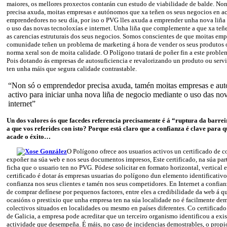
maiores, os mellores proxectos contarán cun estudo de viabilidade de balde. No
precisa axuda, moitas empresas e autónomos que xa teñen os seus negocios en ac
emprendedores no seu día, por iso o PVG lles axuda a emprender unha nova liñ
o uso das novas tecnoloxías e internet. Unha liña que complemente a que xa teñ
as carencias estruturais dos seus negocios. Somos conscientes de que moitas emp
comunidade teñen un problema de marketing á hora de vender os seus produtos o
norma xeral son de moita calidade. O Polígono tratará de poñer fin a este proble
Pois dotando ás empresas de autosuficiencia e revalorizando un produto ou servi
ten unha máis que segura calidade contrastable.
“Non só o emprendedor precisa axuda, tamén moitas empresas e au
activo para iniciar unha nova liña de negocio mediante o uso das nov
internet”
Un dos valores ós que facedes referencia precisamente é á “ruptura da barrei
a que vos referides con isto? Porque está claro que a confianza é clave para
acade o éxito…
O Polígono ofrece aos usuarios activos un certificado de 
expoñer na súa web e nos seus documentos impresos, Este certificado, na súa par
ficha que o usuario ten no PVG. Pódese solicitar en formato horizontal, vertical 
certificado é dotar ás empresas usuarias do polígono dun elemento identificativo
confianza nos seus clientes e tamén nos seus competidores. En Internet a confian
de comprar defínese por pequenos factores, entre eles a credibilidade da web á 
ocasións o prestixio que unha empresa ten na súa localidade no é facilmente dem
colectivos situados en localidades ou mesmo en países diferentes. Co certificad
de Galicia, a empresa pode acreditar que un terceiro organismo identificou a exi
actividade que desempeña. É máis, no caso de incidencias demostrables, o prop