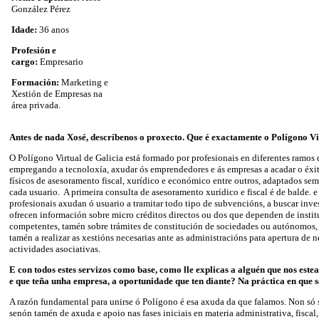
González Pérez
Idade:
36 anos
Profesión e
cargo:
Empresario
Formación:
Marketing e
Xestión de Empresas na
área privada.
Antes de nada Xosé, descríbenos o proxecto. Que é exactamente o Polígono Vi
O Polígono Virtual de Galicia está formado por profesionais en diferentes ramos 
empregando a tecnoloxía, axudar ós emprendedores e ás empresas a acadar o éxit
físicos de asesoramento fiscal, xurídico e económico entre outros, adaptados se
cada usuario. A primeira consulta de asesoramento xurídico e fiscal é de balde. e
profesionais axudan ó usuario a tramitar todo tipo de subvencións, a buscar inv
ofrecen información sobre micro créditos directos ou dos que dependen de insti
competentes, tamén sobre trámites de constitución de sociedades ou autónomos
tamén a realizar as xestións necesarias ante as administracións para apertura de 
actividades asociativas.
E con todos estes servizos como base, como lle explicas
a alguén que nos est
e que teña unha empresa,
a oportunidade que ten diante? Na
práctica en que 
A razón fundamental para unirse ó Polígono é esa axuda da que falamos. Non só se
senón tamén de axuda e apoio nas fases iniciais en materia administrativa, fiscal, 