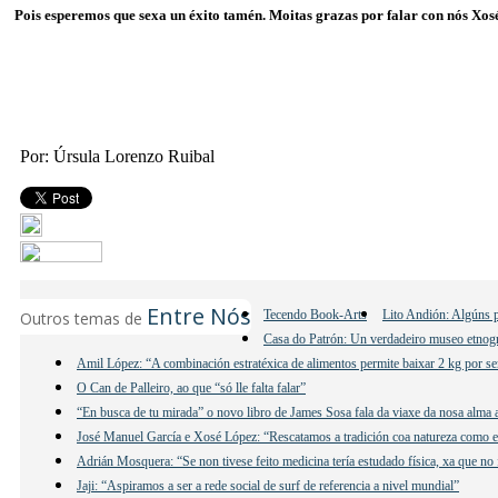
Pois esperemos que sexa un éxito tamén. Moitas grazas por falar con nós Xosé
Por: Úrsula Lorenzo Ruibal
Entre Nós
Tecendo Book-Arts
Lito Andión: Algúns p
Outros temas de
Casa do Patrón: Un verdadeiro museo etnogr
Amil López: “A combinación estratéxica de alimentos permite baixar 2 kg por se
O Can de Palleiro, ao que “só lle falta falar”
“En busca de tu mirada” o novo libro de James Sosa fala da viaxe da nosa alma 
José Manuel García e Xosé López: “Rescatamos a tradición coa natureza como e
Adrián Mosquera: “Se non tivese feito medicina tería estudado física, xa que no 
Jaji: “Aspiramos a ser a rede social de surf de referencia a nivel mundial”