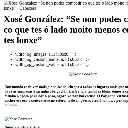
Xosé González: “Se non podes 
co que tes ó lado moito menos c
tes lonxe”
wdfb_og_images:
a:1:{i:0;s:0:"";}
wdfb_og_custom_name:
a:1:{i:0;s:0:"";}
wdfb_og_custom_value:
a:1:{i:0;s:0:"";}
Nun mundo cada vez máis globalizado, chegar a todos os lugares máis que u
para as empresas
é xa unha obrigación. En Galicia temos as ideas, temos a ca
faltaba o apoio para dar o paso, agora xa non hai escusa. O Polígono Virtua
encher ese oco e converterse no referente de empresas e autónomos, e por su
clientes.
Nome e apelidos:
Xosé