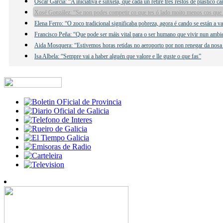
Óscar García: “A iniciativa é sinxela, que cada un retire tres restos de plástico c
Xosé González: “Se non podes competir co que tes ó lado moito menos cos que 
Elena Ferro: “O zoco tradicional significaba pobreza, agora é cando se están a v
Francisco Peña: “Que pode ser máis vital para o ser humano que vivir nun ambi
Aida Mosquera: “Estivemos horas retidas no aeroporto por non renegar da nosa
Isa Albela: “Sempre vai a haber alguén que valore e lle guste o que fas”